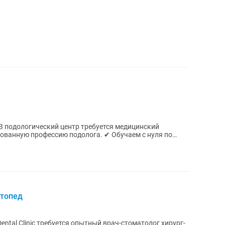
офессию подолога. ✔ Обучаем с нуля по
оговор...
ртопед
tal Clinic требуется опытный врач-стоматолог хирург-