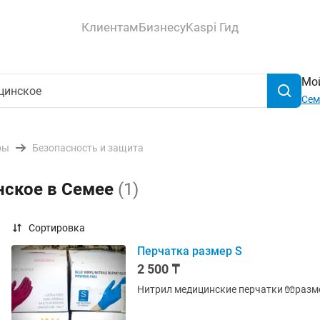
Клиентам
Бизнесу
Kaspi Гид
Мой
Сем
ры
Безопасность и защита
нское в Семее
(1)
Сортировка
Перчатка размер S
2 500 ₸
Нитрил медицинские перчатки 🧤разме