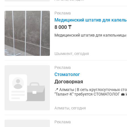
Реклама
Медицинский штатив для капел
8 000 ₸
Медицинский штатив для капельницы 
Шымкент, сегодня
Реклама
Стоматолог
Договорная
📍 Алматы | В сеть круглосуточных ст
"Талант-К" требуется СТОМАТОЛОГ 💼 Ищем ответственного Врача Стоматолога (терапевт,
хирург, ортодонт,...
Алматы, сегодня
Реклама