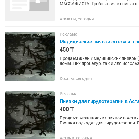
МАССАЖИСТА. Требования к соискателю: Высшее и среднее медицинское образование; Опыт
работы не менее 5 лет; Сертификат...
Алматы, сегодня
Реклама
Медицинские пиявки оптом и в р
450 ₸
Продаем живых медицинских пиявок (Hi
домашних процедур, так и для использования в клиниках. 
условиях Имеют все...
Косшы, сегодня
Реклама
Пиявки для гирудотерапии в Аст
400 ₸
Продажа медицинских пиявок в Астане
Пиявки подходят для гирудотерапии
поставки. Гарантия...
Астана, сегодня