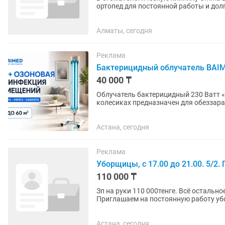
ортопед для постоянной работы и долгосрочного
который умеет самостоятельно...
Алматы, сегодня
Реклама
Бактерицидный облучатель BAIME
40 000 ₸
Облучатель бактерицидный 230 Ватт 
колесиках предназначен для обеззара
Астана, сегодня
Реклама
Уборщицы, с 17.00 до 21.00. 5/2.
110 000 ₸
Зп на руки 110 000тенге. Всё остально
Приглашаем на постоянную работу уборщиц
21.00. 5/2. Есть...
Астана, сегодня