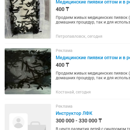
Медицинские пиявки оптом и в р
400 ₸
Продаем живых медицинских пиявок (Hi
домашних процедур, так и для использования в клини
стерильных условиях ✅ Имеют все...
Петропавловск, сегодня
Реклама
Медицинские пиявки оптом и в р
400 ₸
Продаем живых медицинских пиявок (Hi
домашних процедур, так и для использования в клиниках. 
условиях Имеют все...
Костанай, сегодня
Реклама
Инструктор ЛФК
300 000 - 330 000 ₸
В центр развития детей с синдромом требуется И