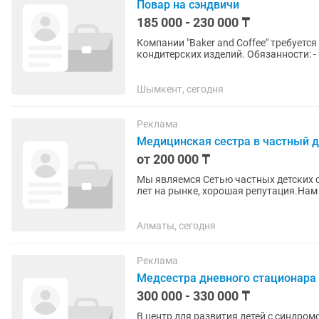
Повар на сэндвичи
185 000 - 230 000 ₸
Компании "Baker and Coffee" требуетс
кондитерских изделий. Обязанности: - Соблюдение санитарных норм и стандартов; -
Соблюдение товарного...
Шымкент, сегодня
Реклама
Медицинская сестра в частный д
от 200 000 ₸
Мы являемся Сетью частных детских 
лет на рынке, хорошая репутация.Нам
Ответственная, добрая, активная...
Алматы, сегодня
Реклама
Медсестра дневного стационара
300 000 - 330 000 ₸
В центр для развития детей с синдр