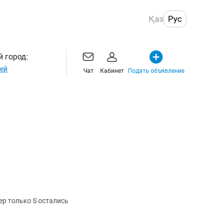
Қаз
Рус
 город:
ей
Чат
Кабинет
Подать объявление
р только S остались