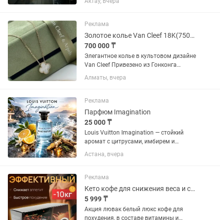
Актау, вчера
профессионалов! JnV Cat Hotel — это
уютная гостиница для кошек:
Индивидуальные номера. 3 класса...
Реклама
Золотое колье Van Cleef 18K(750проба) с перламутром
700 000 ₸
Элегантное колье в культовом дизайне
Van Cleef Привезено из Гонконга
Характеристики: •Золото
Алматы, вчера
18K(750пробы) •Вставка: натуральный
перламутр •Классический мотив
Alhambra •Изящная цепочка, красиво...
Реклама
Парфюм Imagination
25 000 ₸
Louis Vuitton Imagination — стойкий
аромат с цитрусами, имбирем и
амброксаном. Концентрация 30%,
Астана, вчера
стойкость до 24 часов. Люкс копия 1:1
Реклама
Кето кофе для снижения веса и сахара , минус 5-8 кг без диет и спорта
5 999 ₸
Акция лювак белый люкс кофе для
похудения, в составе витамины и