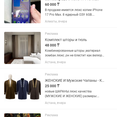
60 000 ₸
В продаже имеется люкс копии iPhone
17 Pro Max. 8 ядерный ОЗУ 6GB.
Память 512/1 трб. Samsung S26
Алматы, вчера
Ultra.Все телефоны новые
запечатанные. Реальным покупателям
имеется доставка по городу. Имеется...
Реклама
Комплект шторы и тюль
48 000 ₸
Комбинированные шторы ,материал
зомбак люкс ,он не блестит как велюр
,матовые(сочетание цветов можно
Астана, вчера
подобрать под ваш интерьер) и тюль с
обработанным низом ,салонный
подшив (крючки в комплекте )
Реклама
ЖЕНСКИЕ И Мужские Чапаны - Кашемир - ДЛИННЫЕ И КОРОТКИЕ
25 000 ₸
новые ШАРАНЫ люкс качества
(МУЖСКИЕ И ЖЕНСКИЕ) размеры:
разные Итальянский Кашемир 25 000 т
Астана, вчера
35 000 т Қасқыр тымақ Түлкі тымақ
Чернобурка Можно оформить в Каспи
Ред - Каспи Рассрочка (0-0-12) -...
Реклама