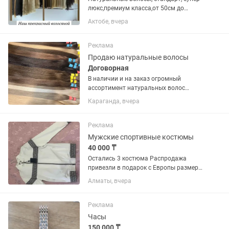
люкс,премиум класса,от 50см до
90см,опт и розница
Актобе, вчера
Реклама
Продаю натуральные волосы
Договорная
В наличии и на заказ огромный
ассортимент натуральных волос
разной длины,структуры и оттенка!!!
Караганда, вчера
Продаю также мастерам из других
городов!Есть Каспий Рэд и Рассрочка!!!
Цена от 70 тысяч до 130 тысяч за...
Реклама
Мужские спортивные костюмы
40 000 ₸
Остались 3 костюма Распродажа
привезли в подарок с Европы размеры
нет подошли для продавьцов можно
Алматы, вчера
купить на перепродажу так как отдаю
ниже себе стоимости Люкс по всем
вопросам обращайтесь на 3...
Реклама
Часы
150 000 ₸