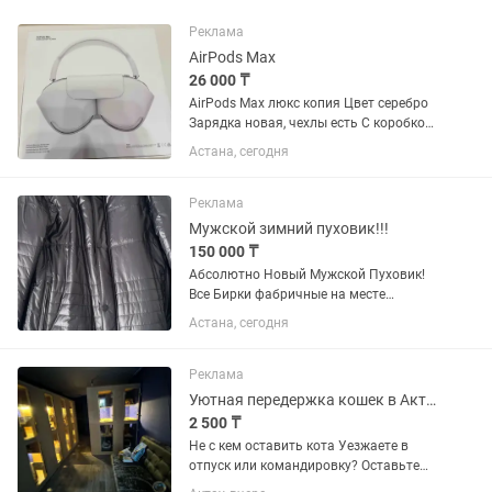
Реклама
AirPods Max
26 000 ₸
AirPods Max люкс копия Цвет серебро
Зарядка новая, чехлы есть С коробкой
Использовались пару раз
Астана, сегодня
Реклама
Мужской зимний пуховик!!!
150 000 ₸
Абсолютно Новый Мужской Пуховик!
Все Бирки фабричные на месте
Премиальный мужской пуховик Люкс
Астана, сегодня
бренд Корея … Размер -52 Утеплитель-
Верблюжья шерсть Цвет -темно синий
Материал вверха -Поликоттон...
Реклама
Уютная передержка кошек в Актау JnV Cat Hotel
2 500 ₸
Не с кем оставить кота Уезжаете в
отпуск или командировку? Оставьте
любимца в заботливых руках