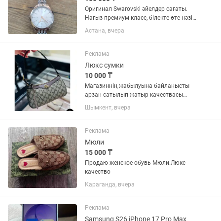
Оригинал Swarovski әйелдер сағаты.
Нағыз премиум класс, білекте өте нәзік
әрі қымбат көрінеді. ✨ Swiss Made ✨
Астана, вчера
Фирмалық кристалдар жарқырап тұр
✨ Дизайны люкс стиль ✨ Су өтпейді
(50m) Сағат толық...
Реклама
Люкс сумки
10 000 ₸
Магазиннің жабылуына байланысты
арзан сатылып жатыр качествасы
жаксы
Шымкент, вчера
Реклама
Мюли
15 000 ₸
Продаю женское обувь Мюли.Люкс
качество
Караганда, вчера
Реклама
Samsung S26 iPhone 17 Pro Max