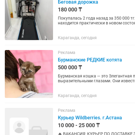
Беговая дорожка
180 000 ₸
Покупалась 2 года назад за 350 000 т
находится практически в новом состо
дорожки. Состояние отличное....
Караганда, сегодня
Реклама
Бурманские РЕДКИЕ котята
500 000 ₸
Бурманская кошка — это Элегантная 
выразительными глазами. Они извест
привязаны к человеку, активны,...
Караганда, сегодня
Реклама
Курьер Wildberries. г.Астана
10 000 - 25 000 ₸
🔥 ВАКАНСИЯ: КУРЬЕР ПО ДОСТАВКЕ ЗАКАЗОВ WILDBER