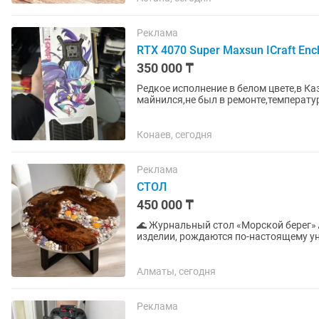
Реклама
RTX 4070 Super Maxsun ICraft Enc
350 000 ₸
Редкое исполнение в белом цвете,в Ка
майнился,не был в ремонте,температ
Конаев, сегодня
Реклама
СТОЛ
450 000 ₸
🌊 Журнальный стол «Морской берег» 🌊 Когда природа и творчество встречаются в 
изделии, рождаются по-настоящему уникальные вещи. Этот ав
редкого слеба карагача и...
Алматы, сегодня
Реклама