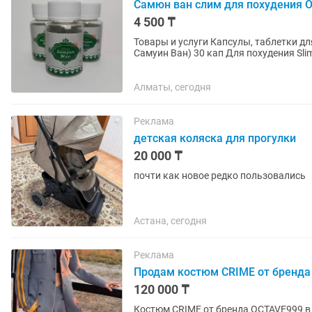
Самюн ван слим для похудения О
4 500 ₸
Товары и услуги Капсулы, таблетки д
Самуин Ван) 30 кап Для похудения Sl
Slim Samyun Wan (Слим...
Алматы, сегодня
Реклама
детская коляска для прогулки
20 000 ₸
почти как новое редко пользовались
Астана, сегодня
Реклама
Продам костюм CRIME от бренда
120 000 ₸
Костюм CRIME от бренда OCTAVE999 в 