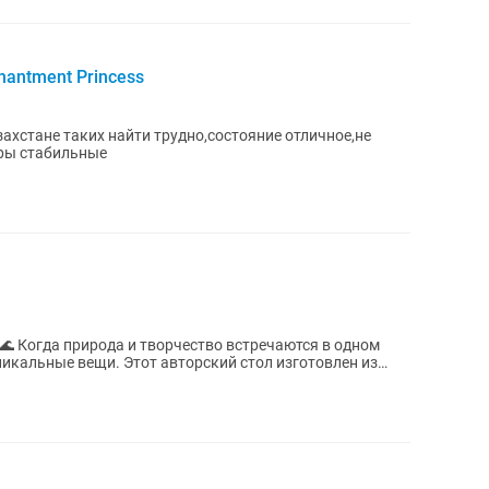
hantment Princess
захстане таких найти трудно,состояние отличное,не
уры стабильные
одном
торский стол изготовлен из