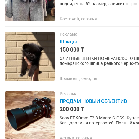
подойдет на 52 размер, зависит от ро
«Метелица»,...
Костанай, сегодня
Реклама
Шпицы
150 000 ₸
ЭЛИТНЫЕ ЩЕНКИ ПОМЕРАНСКОГО ШПИЦА Предлагаются к продаже роско
померанского шпица редкого черно-гол
Настоящий premium-уровень — идеальн
Шымкент, сегодня
Реклама
ПРОДАМ НОВЫЙ ОБЪЕКТИВ
200 000 ₸
Sony FE 90mm F2.8 Macro G OSS. Купле
без царапин и потертостей. Полный ко
крышки. Использовался...
Астана, сегодня