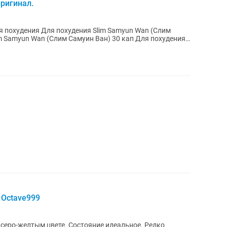
ригинал.
ля похудения Для похудения Slim Samyun Wan (Слим
im Samyun Wan (Слим Самуин Ван) 30 кап Для похудения
 Octave999
серо-желтым цвете. Состояние идеальное. Редко