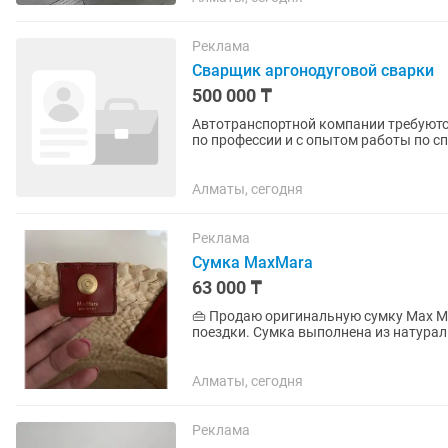
Реклама
Сварщик аргонодуговой сварки
500 000 ₸
Автотранспортной компании требую
по профессии и с опытом работы по 
нержавейка), автотранспорт,...
Алматы, сегодня
Реклама
Сумка MaxMara
63 000 ₸
👜 Продаю оригинальную сумку Max Mara Покупала в фирменном магазине Max M
поездки. Сумка выполнена из натура
Пользовалась очень редко, поэтому он
Алматы, сегодня
Реклама