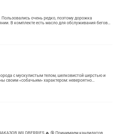
г. Пользовались очень редко, поэтому дорожка
янии. В комплекте есть масло для обслуживания беговой
порода с мускулистым телом, шелковистой шерстью и
ны своим «собачьим» характером: невероятно
RIES 🔥 🔞 Принимаем кандидатов