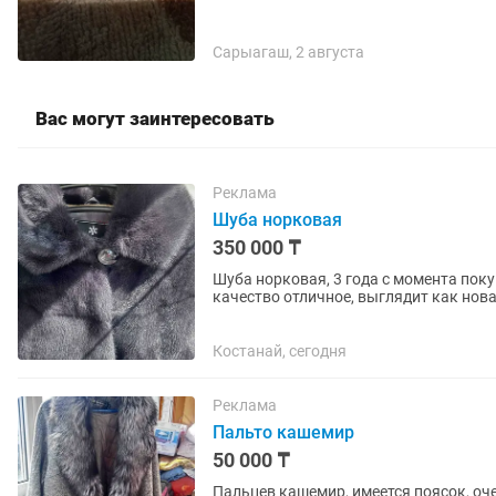
Сарыагаш, 2 августа
Вас могут заинтересовать
Реклама
Шуба норковая
350 000 ₸
Шуба норковая, 3 года с момента поку
качество отличное, выглядит как нова
продаю в связи с...
Костанай, сегодня
Реклама
Пальто кашемир
50 000 ₸
Пальцев кашемир, имеется поясок, оче