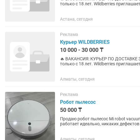
только с 18 лет. Wildberries приглашает курьеров для доставки заказов клиентам из
ближайших пунктов выдачи (ПВЗ
Астана, сегодня
Реклама
Курьер WILDBERRIES
10 000 - 30 000 ₸
🔥 ВАКАНСИЯ: КУРЬЕР ПО ДОСТАВКЕ ЗАКАЗОВ WILDBER
только с 18 лет. Wildberries приглашает курьеров для доставки заказов клиентам из
ближайших пунктов выдачи (ПВЗ
Алматы, сегодня
Реклама
Робот пылесос
50 000 ₸
Продаю робот пылесос Mi robot vacuum
работает идеально, никаких дефектов
мощное всасывание, управление...
Алматы, сегодня