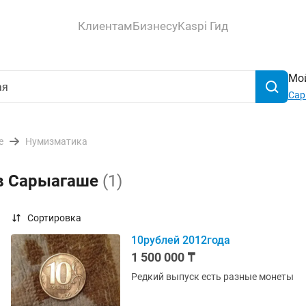
Клиентам
Бизнесу
Kaspi Гид
Мой
Сар
е
Нумизматика
 в Сарыагаше
(1)
Сортировка
10рублей 2012года
1 500 000 ₸
Редкий выпуск есть разные монеты