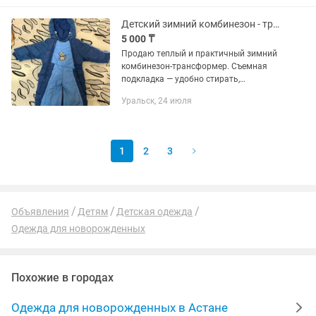
шапка для девочки теплая, хорошо...
Детский зимний комбинезон - трансформер
5 000 ₸
Продаю теплый и практичный зимний
комбинезон-трансформер. Съемная
подкладка — удобно стирать,
регулировать тепло, можно
Уральск, 24 июля
использовать в межсезонье •Размер:
80 см •Трансформер: можно
использовать как...
1
2
3
Объявления
Детям
Детская одежда
Одежда для новорожденных
Похожие в городах
Одежда для новорожденных в Астане