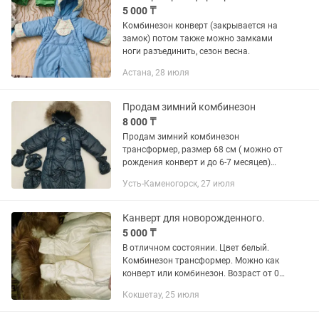
5 000 ₸
Комбинезон конверт (закрывается на
замок) потом также можно замками
ноги разъединить, сезон весна.
Астана, 28 июля
Продам зимний комбинезон
8 000 ₸
Продам зимний комбинезон
трансформер, размер 68 см ( можно от
рождения конверт и до 6-7 месяцев)
Очень теплый, подклад флис, мех
Усть-Каменогорск, 27 июля
съемный, рукавицы и пинетки в
комплекте. Состояние отличное, все
замки...
Канверт для новорожденного.
5 000 ₸
В отличном состоянии. Цвет белый.
Комбинезон трансформер. Можно как
конверт или комбинезон. Возраст от 0
до 1 года. Шапочку отдам с
Кокшетау, 25 июля
комплектом.