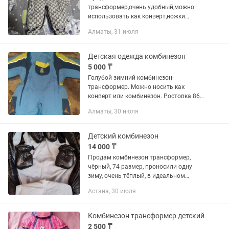
трансформер,очень удобный,можно
использовать как конверт,ножки
слитные или,можно расстегнуть и
Алматы, 31 июля
получить полноценный комбинезон с
ножками,пинетки и варежки в
комплекте.Производство...
Детская одежда комбинезон
5 000 ₸
Голубой зимний комбинезон-
трансформер. Можно носить как
конверт или комбинезон. Ростовка 86
см. Очень теплый. Отличное состояние.
Алматы, 30 июля
В комплекте варежки для ножек и
ручек)
Детский комбинезон
14 000 ₸
Продам комбинезон трансформер,
чёрный, 74 размер, проносили одну
зиму, очень тёплый, в идеальном
состоянии, носили с 4 месяцев до 7
Астана, 30 июля
месяцев. Комбинезон превращается в
конверт для самых маленьких,...
Комбинезон трансформер детский
2 500 ₸