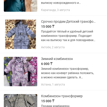
выписку новорожденного и
КОМБИНЕЗОН для малыша.
Караганда, 3 августа
Комбинезон детский можно носить
самостоятельно весной, осенью при
температуре от +15 до...
Срочно продам Детский трансформер комбинезон
15 000 ₸
Продаётся тёплый и удобный детский
комбинезон трансформер. Подходит
как на выписку так и для повседневки
Возраст с рождения до 1-2 года Цвет
Актобе, 2 августа
серый Состояние почти новый
надевали аккуратно Удобный...
Зимний комбинезон
6 000 ₸
Зимний комбинезон трансформер,
можно как конверт ребенка положить,
а можно ножками сделать. А
комплекте варежки. Носили с ноября
Астана, 1 августа
по март с 5 месяцев. Теплый, ребенок
не потеет, снаружи материал не...
Комбинезон-трансформер
15 000 ₸
Продам комбинезон-