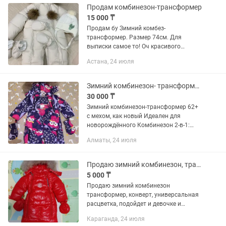
Продам комбинезон-трансформер
15 000 ₸
Продам бу Зимний комбез-
трансформер. Размер 74см. Для
выписки самое то! Оч красивого
Светло-Бежевого цвета. Мех
Астана, 24 июля
натуральный. Одевали аккуратно.
Покупали именно на выписку как
конверт и носили в...
Зимний комбинезон- трансформер на девочку
30 000 ₸
Зимний комбинезон-трансформер 62+
с мехом, как новый Идеален для
новорождённого Комбинезон 2-в-1:
легко превращается из конверта в
Алматы, 24 июля
модель с ножками. • Очень тёплый —
подходит для морозов • Не...
Продаю зимний комбинезон, трансформер, конверт до года
5 000 ₸
Продаю зимний комбинезон
трансформер, конверт, универсальная
расцветка, подойдет и девочке и
мальчику. Теплый, внутри подкладка.
Караганда, 24 июля
Варежки, на ноги пинетки. В подарок