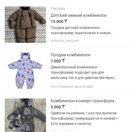
Реклама
Детский зимний комбинезон
15 000 ₸
Продам детский комбинезон-
трансформер практически в новом
состоянии. Можно носить как
Алматы, сегодня
комбинезон с ножками, а можно как
конверт для более младшего возраста.
Ростовка на 74 см. Тёплый, мягкий, не...
Продам комбинезон
7 000 ₸
Демисезонный комбинезон -
трансформер подходит как для
мальчика так и для девочек.Материал
верха мембранная ткань,
Усть-Каменогорск, вчера
водоотталкивающий, хорошо
дышащий и легкий в уходе материал .
Подкладка хлопок,...
Комбинезон-конверт трансформер детский зимний
5 000 ₸
Одевали на ребенка 1 раз при выписке.
Трансформер, превращается в конверт.
Есть варежки и пинетки