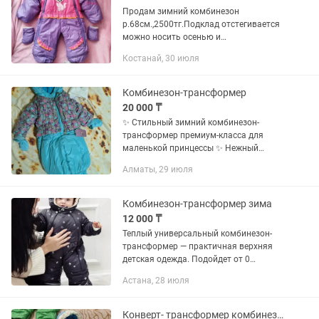
Продам зимний комбинезон
р.68см.,2500тг.Подклад отстегивается
можно носить осенью и
весной.Делается конвертом.В
Костанай, 30 июля
комплекте варежки,пинетки.Р-он
Костанай-2.
Комбинезон-трансформер
20 000 ₸
✨ Стильный зимний комбинезон-
трансформер премиум-класса для
маленькой принцессы ✨ Нежный
бирюзовый оттенок в сочетании с
Алматы, 29 июля
изысканным дизайнерским принтом
делает этот комплект по-настоящему
милым и...
Комбинезон-трансформер зима
12 000 ₸
Теплый универсальный комбинезон-
трансформер — практичная верхняя
детская одежда. Подойдет от 0
месяцев до 1 года Заменит несколько
Астана, 28 июля
простых вещей, превращаясь из
конверта кокона для новорождённых
в...
Конверт- трансформер комбинезон