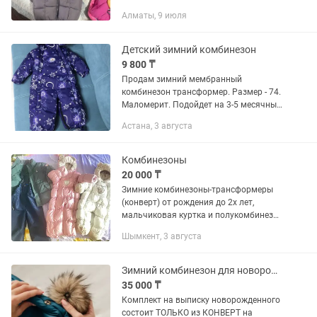
Алматы, 9 июля
Детский зимний комбинезон
9 800 ₸
Продам зимний мембранный
комбинезон трансформер. Размер - 74.
Маломерит. Подойдет на 3-5 месячных
младенцев. Цвет фиолетовый со
Астана, 3 августа
снежинками, поэтому подойдет как
девочкам, так и мальчикам. Опушка -...
Комбинезоны
20 000 ₸
Зимние комбинезоны-трансформеры
(конверт) от рождения до 2х лет,
мальчиковая куртка и полукомбинезон
на 3-5 лет. Без потертости и дырок, без
Шымкент, 3 августа
пятен, после химчистки, аккуратно
ношеное, т.к. качество...
Зимний комбинезон для новорожденных
35 000 ₸
Комплект на выписку новорожденного
состоит ТОЛЬКО из КОНВЕРТ на