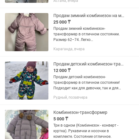
Астана, вчера
Продам зимний комбинезон на малышей 3-9 месяцев
25 000 ₸
Продам зимний комбинезон-
трансформер в отличном состоянии.
Размер 62–74. Легко
трансформируется в конверт,
Караганда, вчера
идеально подходит с рождения и на
первый сезон. Очень теплый,
полностью прошит мягким мехом....
Продам детский комбинезон-трансформер
12 000 ₸
Продам детский комбинезон-
трансформер в отличном состоянии!
Подходит как для девочки, так и для
мальчика — универсальный цвет и
Рудный, позавчера
фасон. Cезон: зима – весна – осень. В
комплекте съемный подклад из...
Комбинезон-трансформер
5 000 ₸
Три в одном (Комбинезон - конверт -
куртка). Рукавички и носочки в
комплекте. Состояние отличное.