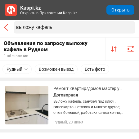
Kaspi.kz
Открыть
Открыть в Приложении Kaspi.kz
Объявления по запросу выложу
кафель в Рудном
1 объявление
Рудный
Возможен выезд
Есть фото
Ремонт квартир/домов мастер универсал
Договорная
Выложу кафель, санузел под ключ ,
гипсокартон, стяжка и многое другое,
опыт большой, работаю качественно,
звоните, пишите , договоримся.
Рудный, 23 июня