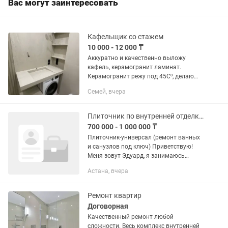
Вас могут заинтересовать
Кафельщик со стажем
10 000 - 12 000 ₸
Аккуратно и качественно выложу
кафель, керамогранит ламинат.
Керамогранит режу под 45С⁰, делаю
полки и шкафы из керамогранита,
Семей, вчера
магнитные лючки. Установка
сантехники, замена труб. Санузел под
ключ. А...
Плиточник по внутренней отделке (Ремонт ванных и санузлов под ключ)
700 000 - 1 000 000 ₸
Плиточник-универсал (ремонт ванных
и санузлов под ключ) Приветствую!
Меня зовут Эдуард, я занимаюсь
комплексным ремонтом квартир в г.
Астана, вчера
Астана и полностью организую весь
рабочий процесс. Моя...
Ремонт квартир
Договорная
Качественный ремонт любой
сложности. Весь комплекс внутренней