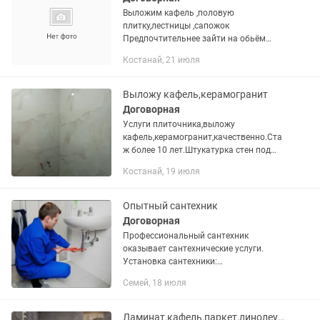
Выложим кафель ,половую
плитку,лестницы ,сапожок
Предпочтительнее зайти на обьём
.Цена от обьёма
Костанай, 21 июля
Выложу кафель,керамогранит
Договорная
Услуги плиточника,выложу
кафель,керамогранит,качественно.Ста
ж более 10 лет.Штукатурка стен под
плитку,имеется сантехник,электрик.
Костанай, 19 июля
Опытный сантехник
Договорная
Профессиональный сантехник
оказывает сантехнические услуги.
Установка сантехники:
водонагревателей унитазы раковины
Семей, 18 июля
ванны стиральные машины душевые
кабины смесители счетчики
полотенцесушители. Замена...
Ламинат,кафель,паркет,линолеум.плинтуса (пластик, полеуритан,МДФ) и т.д.