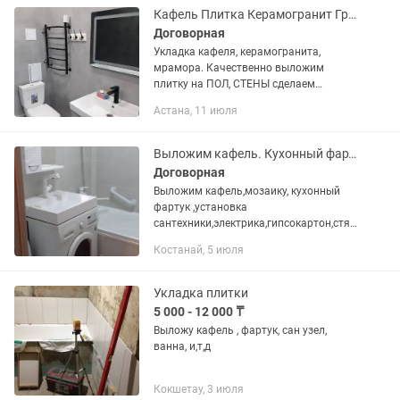
Кафель Плитка Керамогранит Гранит Мрамор
Договорная
Укладка кафеля, керамогранита,
мрамора. Качественно выложим
плитку на ПОЛ, СТЕНЫ сделаем
всевозможные кухонные ФАРТУКИ и
Астана, 11 июля
все это в обговоренный срок. В случае
отсутствия обратной связи оставьте...
Выложим кафель. Кухонный фартук.
Договорная
Выложим кафель,мозаику, кухонный
фартук ,установка
сантехники,электрика,гипсокартон,стя
жка пола.
Костанай, 5 июля
Укладка плитки
5 000 - 12 000 ₸
Выложу кафель , фартук, сан узел,
ванна, и,т,д
Кокшетау, 3 июля