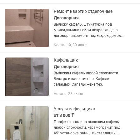
Ремонт квартир отделочные
Договорная
Выложу кафель, штукатурка под
маяки,ламинат обои покраска цена
договорная,ремонт подъездов,домов
квартир, цена договорная
Костанай, 30 июня
Кафельщик
Договорная
Выложим кафель любой сложности.
Быстро и качественно. Кафель
саламыз. Сапалы және тез.
Астана, 28 июня
Услуги кафельщика
от 8 000 ₸
Профессионально выложим кафель
любой сложности, керамогранит под
45° установка ванны инсталляции
Стаж работы более 18 лет