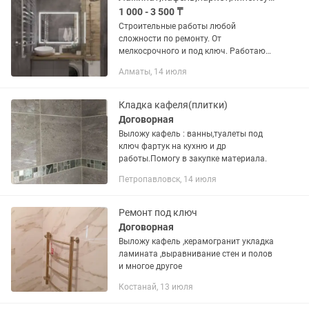
1 000 - 3 500 ₸
Строительные работы любой
сложности по ремонту. От
мелкосрочного и под ключ. Работаю
быстро и качественно. Сдаю
Алматы, 14 июля
полностью законченную работу.Сдаю
объекты в оговоренные сроки,
Имеются Сертификаты,...
Кладка кафеля(плитки)
Договорная
Выложу кафель : ванны,туалеты под
ключ фартук на кухню и др
работы.Помогу в закупке материала.
Петропавловск, 14 июля
Ремонт под ключ
Договорная
Выложу кафель ,керамогранит укладка
ламината ,выравнивание стен и полов
и многое другое
Костанай, 13 июля