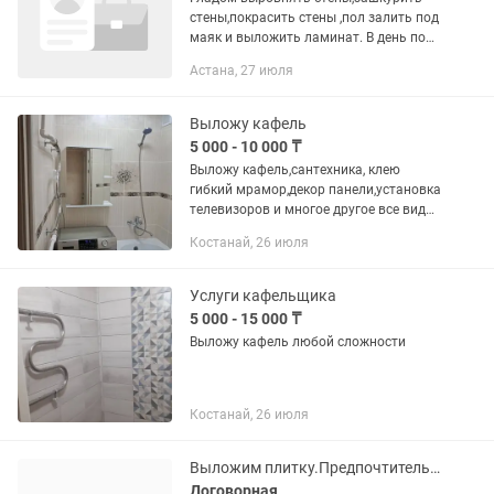
стены,покрасить стены ,пол залить под
маяк и выложить ламинат. В день по
12-15тыс. Объем работы на 10-15 дней.
Астана, 27 июля
Есть ещё кафель который нужно
выложить в санузел и...
Выложу кафель
5 000 - 10 000 ₸
Выложу кафель,сантехника, клею
гибкий мрамор,декор панели,установка
телевизоров и многое другое все виды
мелкосрочных работы звоните
Костанай, 26 июля
договоримся
Услуги кафельщика
5 000 - 15 000 ₸
Выложу кафель любой сложности
Костанай, 26 июля
Выложим плитку.Предпочтительнее зайти на обьём
Договорная