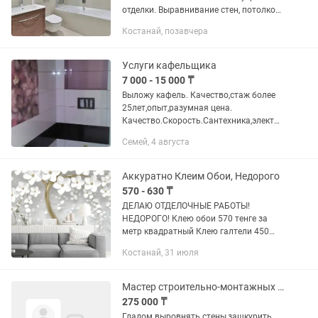
отделки. Выравнивание стен, потолков,
пола. Натяжные потолки любой
Костанай, позавчера
сложности. Декоративная штукатурка,
покраска и поклейка обоев. Выложим...
Услуги кафельщика
7 000 - 15 000 ₸
Выложу кафель. Качество,стаж более
25лет,опыт,разумная цена.
Качество.Скорость.Сантехника,электри
ка,декоративная
Семей, 4 августа
штукатурка,ламинат,балкон. Квартира
под ключ,все виды работы. Скидка10%
Звонить в...
Аккуратно Клеим Обои, Недорого
570 - 630 ₸
ДЕЛАЮ ОТДЕЛОЧНЫЕ РАБОТЫ!
НЕДОРОГО! Клею обои 570 тенге за
метр квадратный Клею галтели 450
тенге за метр погонный Покраска стен
Костанай, 31 июля
и потолков 630 тенге за метр
квадратный Клею потолочную плитку
900...
Мастер строительно-монтажных работ
275 000 ₸
Гладом выровнять стены,зашкурить