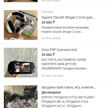
Актобе, вчера
Длина кабеля 3 м. Особенности
коробка передач. •Вращение на 180⁰ и
270⁰. •Руль не использовался для...
Реклама
HyperX CloudX Stinger 2 Core для Xbox/PC новые
20 000 ₸
Продам новые игровые наушники
HyperX CloudX Stinger 2 Core.
Полностью новые, в заводской
Астана, вчера
упаковке. Отличное качество звука
Легкая и удобная конструкция
Поворотный микрофон с функцией...
Sony PSP Скачано игр!
35 000 ₸
БЕЗ ТОРГА, БЕЗ ОБМЕНА ТАКЖЕ
СМОТРИТЕ МОИ ДРУГИЕ
ОБЪЯВЛЕНИЯ! Продаю игровую
приставку Sony PlayStation Portable
Астана, сегодня
(PSP). • ОРИГИНАЛЬНЫЙ аккумулятор
ЗАРЯД ДЕРЖИТ ОТЛИЧНО, НЕ
ПОДДЕЛКА • Карта памяти...
продажа приставок, игр, комплектующих,
Договорная
КОРПУС ПРОДАН!!! LITTLE BIG PLANET -
ПРОДАН!!! MK XL ПРОДАН!!! FC24
ПРОДАН!!! UFC 4 - ПРОДАН!!!