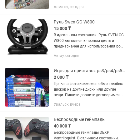
Playstation 4 - ПРОДАН!!! продаются
Алматы, сегодня
плейстейшен playstation 3: 45000тг
playstation 3 super slim...
Руль Swen GC-W800
15 000 ₸
В идеальном состоянии. Руль SVEN GC-
W800 выполнен в черном цвете и
предназначен для использования во
время игры в гоночные симуляторы.
Актау, сегодня
Благодаря этому стильному
аксессуару для ПК или игровой
консоли...
Игры для приставок ps3/ps4/ps5/xbox
2 000 ₸
Цены на фото,возможен обмен любых
дисков на другие диски или другие
вещи. Пишите ,звоните договоримся.
Xbox wii nintendo playstation psp ps3
Уральск, вчера
ps4 ps5
Беспроводные геймпады
40 000 ₸
Беспроводные геймпады DEXP
Ventriloquist. В отличном состоянии.