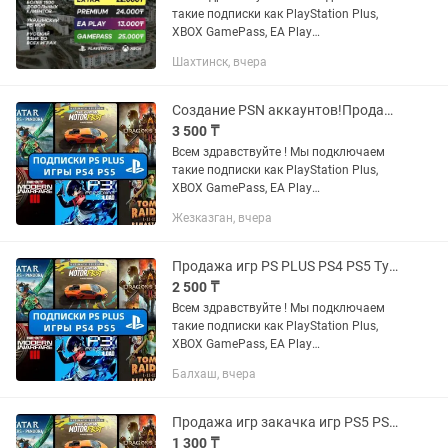
такие подписки как PlayStation Plus,
XBOX GamePass, EA Play
Устанавливаем любые игры с PS и
Шахтинск, вчера
XBOX STORE: FC25, WUKONG, ASTRO
BOT, UFC5, MORTAL KOMBAT 1, CALL OF
DUTY...
Создание PSN аккаунтов!Продажа Игр Ps plus PS5 PS4 Gamepass xbox
3 500 ₸
Всем здравствуйте ! Мы подключаем
такие подписки как PlayStation Plus,
XBOX GamePass, EA Play
Устанавливаем любые игры с PS и
Жезказган, вчера
XBOX STORE: FC25, WUKONG, ASTRO
BOT, UFC5, MORTAL KOMBAT 1, CALL OF
DUTY...
Продажа игр PS PLUS PS4 PS5 Турция Украина PSN PS Store Подписка Xbox
2 500 ₸
Всем здравствуйте ! Мы подключаем
такие подписки как PlayStation Plus,
XBOX GamePass, EA Play
Устанавливаем любые игры с PS и
Балхаш, вчера
XBOX STORE: FC25, WUKONG, ASTRO
BOT, UFC5, MORTAL KOMBAT 1, CALL OF
DUTY...
Продажа игр закачка игр PS5 PS4 Подписки Extra Deluxe Xbox psn
1 300 ₸