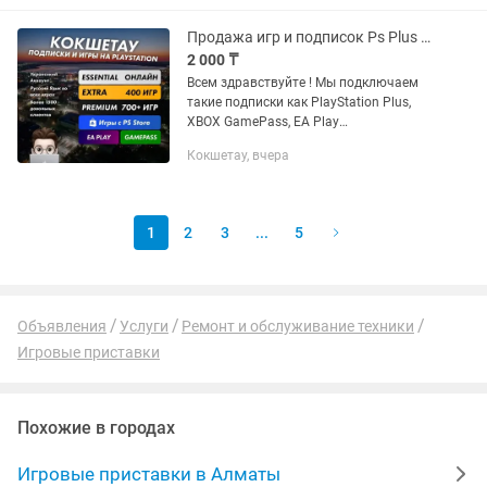
BOT, UFC5, MORTAL KOMBAT 1, CALL OF
DUTY...
Продажа игр и подписок Ps Plus PS5 PS4 Xbox (GTA UFC MK EXTRA PREMIUM)
2 000 ₸
Всем здравствуйте ! Мы подключаем
такие подписки как PlayStation Plus,
XBOX GamePass, EA Play
Устанавливаем любые игры с PS и
Кокшетау, вчера
XBOX STORE: FC25, WUKONG, ASTRO
BOT, UFC5, MORTAL KOMBAT 1, CALL OF
DUTY...
1
2
3
...
5
Объявления
Услуги
Ремонт и обслуживание техники
Игровые приставки
Похожие в городах
Игровые приставки в Алматы