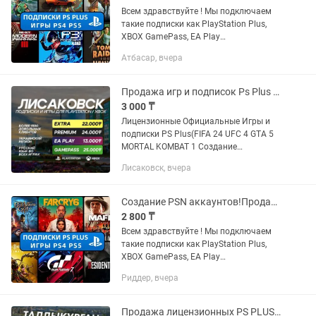
Всем здравствуйте ! Мы подключаем
такие подписки как PlayStation Plus,
XBOX GamePass, EA Play
Устанавливаем любые игры с PS и
Атбасар, вчера
XBOX STORE: FC25, WUKONG, ASTRO
BOT, UFC5, MORTAL KOMBAT 1, CALL OF
DUTY...
Продажа игр и подписок Ps Plus PS5 PS4 Xbox (GTA UFC MK EXTRA PREMIUM)
3 000 ₸
Лицензионные Официальные Игры и
подписки PS Plus(FIFA 24 UFC 4 GTA 5
MORTAL KOMBAT 1 Создание
Украинских Турецких PSN аккаунтов!
Лисаковск, вчера
PS5 PS4 Пo вcем вопросам писать p,
instagram Прeдоcтавляю уcлугу...
Создание PSN аккаунтов!Продажа Игр Ps plus PS5 PS4 Gamepass xbox
2 800 ₸
Всем здравствуйте ! Мы подключаем
такие подписки как PlayStation Plus,
XBOX GamePass, EA Play
Устанавливаем любые игры с PS и
Риддер, вчера
XBOX STORE: FC25, WUKONG, ASTRO
BOT, UFC5, MORTAL KOMBAT 1, CALL OF
DUTY...
Продажа лицензионных PS PLUS игр на PS4, PS5 FIFA UFC GTA ПС4 ПС5 FC25 Xbox