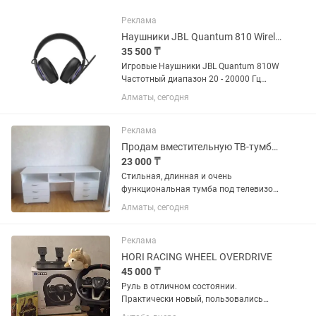
Реклама
Наушники JBL Quantum 810 Wireless
35 500 ₸
Игровые Наушники JBL Quantum 810W
Частотный диапазон 20 - 20000 Гц
Сопротивление 32 Ом
Алматы, сегодня
Чувствительность 95 дБ Беспроводные
наушники - Да Гарнитура - Да Акустика
- закрытого типа Шумоподавление -...
Реклама
Продам вместительную ТВ-тумбу в отличном состоянии
23 000 ₸
Стильная, длинная и очень
функциональная тумба под телевизор
в гостиную или спальню. Как видно на
Алматы, сегодня
фото она идеально совмещает
эстетику и мощную систему хранения.
Плюсы: 6 выдвижных ящиков (по 3 с...
Реклама
HORI RACING WHEEL OVERDRIVE
45 000 ₸
Руль в отличном состоянии.
Практически новый, пользовались
редко и аккуратно. Педали газ, тормоз