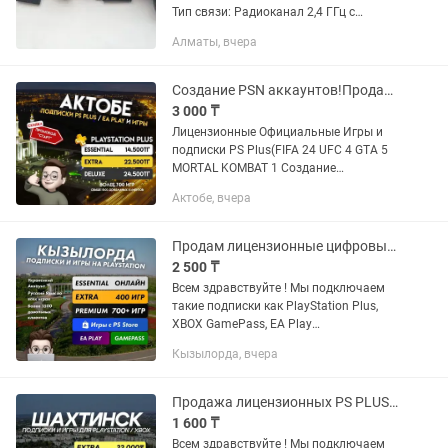
Тип связи: Радиоканал 2,4 ГГц с
радиусом действия до 7 м.
Алматы, вчера
Платформы: Поддерживает Windows,
Android, iOS, PlayStation 3, Xbox One и...
Создание PSN аккаунтов!Продажа Игр Ps Plus PS5 PS4 Gamepass xbox
3 000 ₸
Лицензионные Официальные Игры и
подписки PS Plus(FIFA 24 UFC 4 GTA 5
MORTAL KOMBAT 1 Создание
Украинских Турецких PSN аккаунтов!
Актобе, вчера
PS5 PS4 Пo вcем вопросам писать p,
instagram Прeдоcтавляю уcлугу...
Продам лицензионные цифровые игры Ps4/5 FC25,UFC,Wukong, Ps plus xbox
2 500 ₸
Всем здравствуйте ! Мы подключаем
такие подписки как PlayStation Plus,
XBOX GamePass, EA Play
Устанавливаем любые игры с PS и
Кызылорда, вчера
XBOX STORE: FC25, WUKONG, ASTRO
BOT, UFC5, MORTAL KOMBAT 1, CALL OF
DUTY...
Продажа лицензионных PS PLUS игр на PS4, PS5 FIFA UFC GTA ПС4 ПС5 FC25 Xbox
1 600 ₸
Всем здравствуйте ! Мы подключаем