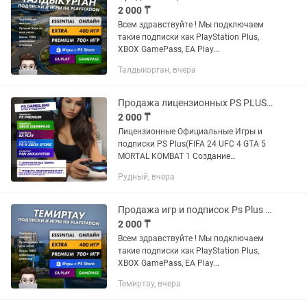
2 000 ₸
Всем здравствуйте ! Мы подключаем
такие подписки как PlayStation Plus,
XBOX GamePass, EA Play
Устанавливаем любые игры с PS и
Талдыкорган, вчера
XBOX STORE: FC25, WUKONG, ASTRO
BOT, UFC5, MORTAL KOMBAT 1, CALL OF
DUTY...
Продажа лицензионных PS PLUS игр на PS4, PS5 FIFA UFC GTA ПС4 ПС5 FC25 Xbox
2 000 ₸
Лицензионные Официальные Игры и
подписки PS Plus(FIFA 24 UFC 4 GTA 5
MORTAL KOMBAT 1 Создание
Украинских Турецких PSN аккаунтов!
Рудный, вчера
PS5 PS4 Пo вcем вопросам писать p,
instagram Прeдоcтавляю уcлугу...
Продажа игр и подписок Ps Plus PS5 PS4 Xbox (GTA UFC MK EXTRA PREMIUM)
2 000 ₸
Всем здравствуйте ! Мы подключаем
такие подписки как PlayStation Plus,
XBOX GamePass, EA Play
Устанавливаем любые игры с PS и
Темиртау, вчера
XBOX STORE: FC25, WUKONG, ASTRO
BOT, UFC5, MORTAL KOMBAT 1, CALL OF