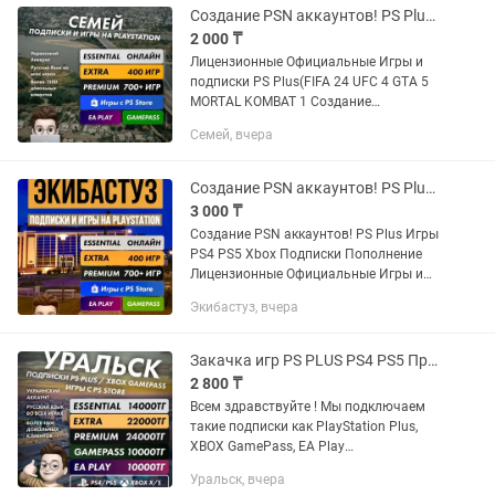
DUTY...
Создание PSN аккаунтов! PS Plus Игры PS4 РS5 Xbox Подписки Пополнение
2 000 ₸
Лицензионные Официальные Игры и
подписки PS Plus(FIFA 24 UFC 4 GTA 5
MORTAL KOMBAT 1 Создание
Украинских Турецких PSN аккаунтов!
Семей, вчера
PS5 PS4 Пo вcем вопросам писать p,
instagram Прeдоcтавляю уcлугу...
Создание PSN аккаунтов! PS Plus Игры PS4 РS5 Xbox Подписки Пополнение
3 000 ₸
Создание PSN аккаунтов! PS Plus Игры
PS4 РS5 Xbox Подписки Пополнение
Лицензионные Официальные Игры и
подписки PS Plus(FIFA 24 UFC 4 GTA 5
Экибастуз, вчера
MORTAL KOMBAT 1 Создание
Украинских Турецких PSN...
Закачка игр PS PLUS PS4 PS5 Продажа игр Пополнение Подписка PSN PS Store X
2 800 ₸
Всем здравствуйте ! Мы подключаем
такие подписки как PlayStation Plus,
XBOX GamePass, EA Play
Устанавливаем любые игры с PS и
Уральск, вчера
XBOX STORE: FC25, WUKONG, ASTRO