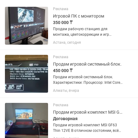
Реклама
Игровой ПК с монитором
350 000 ₸
Продам рабочую станцию для
монтажа, цветокоррекции и игр
Использовалась для
Астана, сегодня
профессионального монтажа
документальных фильмов,
цветокоррекции в DaVinci Resolve и
Реклама
работы в After...
Продам игровой системный блок.
450 000 ₸
Продам игровой системный блок.
Характеристики: Процессор: Intel Core
i5-12400F Материнская плата: MSI PRO
Алматы, вчера
H610M-S DDR4 Оперативная память: 32
GB DDR4 Видеокарта: GeForce RTX 4060
12GB GDDR6 SSD:...
Реклама
Продам игровой комплект MSI GF63
Договорная
Продам игровой комплект MSI GF63
Thin 12VE В отличном состоянии, всё
работает идеально. Полный игровой