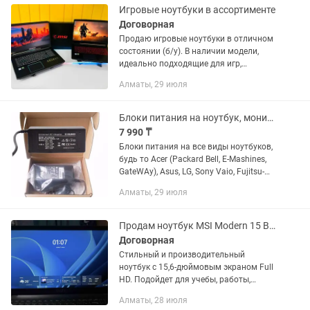
очень...
Игровые ноутбуки в ассортименте
Договорная
Продаю игровые ноутбуки в отличном
состоянии (б/у). В наличии модели,
идеально подходящие для игр,
графики, монтажа и тяжелых
Алматы, 29 июля
дизайнерских задач. Ассортимент: HP
Victus, Acer Nitro, Lenovo IdeaPad...
Блоки питания на ноутбук, монитор, принтер.
7 990 ₸
Блоки питания на все виды ноутбуков,
будь то Acer (Packard Bell, E-Mashines,
GateWAy), Asus, LG, Sony Vaio, Fujitsu-
Siemens, HP (paq), Samsung, Benq, MSI,
Алматы, 29 июля
Toshiba, Dell, Bliss, Lenovo (IBM), apple и...
Продам ноутбук MSI Modern 15 B12M
Договорная
Стильный и производительный
ноутбук с 15,6-дюймовым экраном Full
HD. Подойдет для учебы, работы,
программирования, офисных задач,
Алматы, 28 июля
просмотра фильмов и несложной