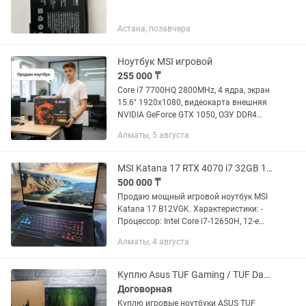
Астана, позавчера
Ноутбук MSI игровой
255 000 ₸
Core i7 7700HQ 2800MHz, 4 ядра, экран
15.6" 1920х1080, видеокарта внешняя
NVIDIA GeForce GTX 1050, ОЗУ DDR4
8Г6, HDD 1T6, DVD-RW, Wi-Fi 802.1lac,
Алматы, 5 августа
Win 7, Web-камера, Выход HDMI,Mini
DisplayPort,...
MSI Katana 17 RTX 4070 i7 32GB 144Hz
500 000 ₸
Продаю мощный игровой ноутбук MSI
Katana 17 B12VGK. Характеристики: -
Процессор: Intel Core i7-12650H, 12-е
поколение - Видеокарта: NVIDIA GeForce
Алматы, 4 августа
RTX 4070 Laptop GPU, 8 GB -
Оперативная память: 32...
Куплю Asus TUF Gaming / TUF Dash / ROG игровой ноутбук
Договорная
Куплю игровые ноутбуки ASUS TUF