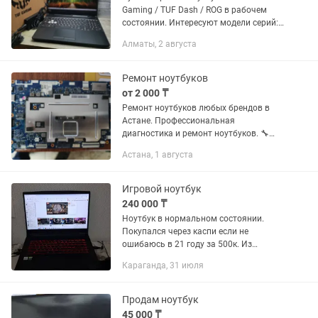
Gaming / TUF Dash / ROG в рабочем
состоянии. Интересуют модели серий:
FX504, FX505, FX506, FX507 — любые
Алматы, 2 августа
конфигурации, начиная с 2019 года.
Быстро оцениваю, забираю с...
Ремонт ноутбуков
от 2 000 ₸
Ремонт ноутбуков любых брендов в
Астане. Профессиональная
диагностика и ремонт ноутбуков. 🔧
Ремонт ноутбука 🔧 Срочный ремонт
Астана, 1 августа
ноутбуков 🔧 Ноутбук не включается,
нет изображения 🔧 Замена экрана...
Игровой ноутбук
240 000 ₸
Ноутбук в нормальном состоянии.
Покупался через каспи если не
ошибаюсь в 21 году за 500к. Из
минусов аккумулятор немного
Караганда, 31 июля
износился, это видно на скриншоте.
Все характеристики также указаны на...
Продам ноутбук
45 000 ₸