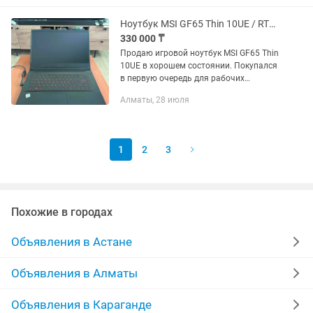
обработки...
Ноутбук MSI GF65 Thin 10UE / RTX 3060 / i7-10750H / 16GB RAM / SSD 1TB
330 000 ₸
Продаю игровой ноутбук MSI GF65 Thin
10UE в хорошем состоянии. Покупался
в первую очередь для рабочих
командировок и поездок, поэтому
Алматы, 28 июля
большую часть времени
использовался не очень активно.
Основная...
1
2
3
Похожие в городах
Объявления в Астане
Объявления в Алматы
Объявления в Караганде