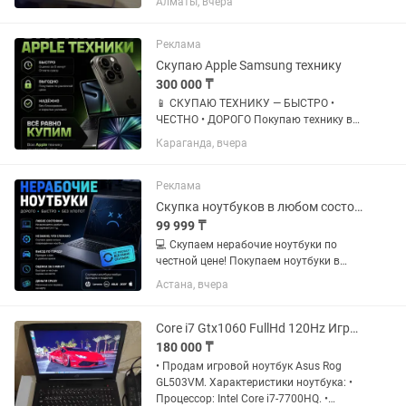
Алматы, вчера
набор — сел и поехал. Характеристики:
• Процессор: Intel Core i5-12450H •
Видеокарта: NVIDIA...
Реклама
Скупаю Apple Samsung технику
300 000 ₸
📱 СКУПАЮ ТЕХНИКУ — БЫСТРО •
ЧЕСТНО • ДОРОГО Покупаю технику в
любом состоянии. Быстрая оценка за 5
Караганда, вчера
минут ✅ Скупаю: • iPhone • Samsung •
MacBook • iPad • Игровые ноутбуки 📱
iPhone Все модели от...
Реклама
Скупка ноутбуков в любом состояние! Деньги сразу!
99 999 ₸
💻 Скупаем нерабочие ноутбуки по
честной цене! Покупаем ноутбуки в
любом состоянии: ✔ Не включаются ✔
Астана, вчера
Разбит экран ✔ Не заряжаются ✔
После залития ✔ На запчасти Честная
оценка за 5 минут Выезд по...
Core i7 Gtx1060 FullHd 120Hz Игровой Ноутбук Asus Rog
180 000 ₸
• Продам игровой ноутбук Asus Rog
GL503VM. Характеристики ноутбука: •
Процессор: Intel Core i7-7700HQ. •