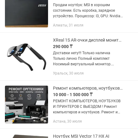
Продам ноутбук: MSI в хорошем
состоянии. Есть коробка, зарядное
устройство. Процессор: I3, GPU: Nvidia
512Mb, HDD: 500Gb, ОЗУ: 4Gb.
Алматы, 31 июля
Использовался дома, отличный
вариант для школьников. Есть,...
XReal 1S AR-очки дисплей монитор
290 000 ₸
Доставки нету!!! Только наличка
Только лично Полный комплект
Носимый виртуальный монитор.
Подключаются одним кабелем USB-C к
Уральск, 30 июля
телефону, ноутбуку или консоли и дают
картинку как с экрана 100+...
Ремонт компьютеров, ноутбуков и принтеров.
10 000 - 1 500 000 ₸
РЕМОНТ КОМПЬЮТЕРОВ, НОУТБУКОВ
И ПРИНТЕРОВ С ВЫЕЗДОМ ! Ремонт
компьютеров и ноутбуков. Ремонт и
настройка принтеров Выезд по городу
Астана, 30 июля
и на дом Быстро, Качественно,
Доступно. Услуги: Установка...
Ноутбук MSI Vector 17 HX AI