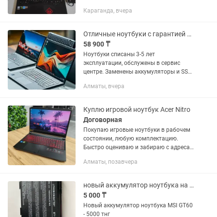
Видеокарта: Дискретная Nvidia Geforce
Караганда, вчера
GTX 1060 Мощнее чем Gtx 1050 и 1650
серии. • Памяти:...
Отличные ноутбуки с гарантией Acer, Asus, Dell, HP, Lenovo, MSI
58 900 ₸
Ноутбуки списаны 3-5 лет
эксплуатации, обслужены в сервис
центре. Заменены аккумуляторы и SSD
на новые. Есть гарантия от 1 до 6
Алматы, вчера
месяцев. Ноутбуки в отличном
состоянии, оригинальное зарядное...
Куплю игровой ноутбук Acer Nitro
Договорная
Покупаю игровые ноутбуки в рабочем
состоянии, любую комплектацию.
Быстро оцениваю и забираю с адреса,
оплата наличными или переводом.
Алматы, позавчера
Особенно интересуют игровые
ноутбуки Acer Nitro — в том числе...
новый аккумулятор ноутбука на MSI GT60
5 000 ₸
Новый аккумулятор ноутбука MSI GT60
- 5000 тнг