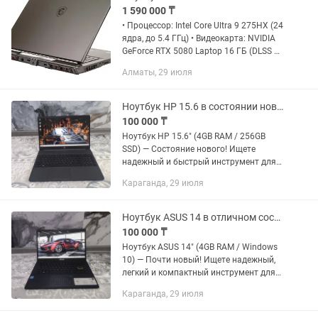
1 590 000 ₸
• Процессор: Intel Core Ultra 9 275HX (24
ядра, до 5.4 ГГц) • Видеокарта: NVIDIA
GeForce RTX 5080 Laptop 16 ГБ (DLSS 4)
• Дисплей: 17.0” QHD+ (2560×1600), IPS,
Алматы, 29 июля
240 Гц • Оперативная память: 32 ГБ...
Ноутбук HP 15.6 в состоянии нового 256GB SSD
100 000 ₸
Ноутбук HP 15.6" (4GB RAM / 256GB
SSD) — Состояние нового! Ищете
надежный и быстрый инструмент для
повседневных дел? Продаю
Караганда, 29 июля
современный ноутбук HP в идеальном
состоянии. Работает тихо, не греется
и...
Ноутбук ASUS 14 в отличном состоянии!! 256GB
100 000 ₸
Ноутбук ASUS 14" (4GB RAM / Windows
10) — Почти новый! Ищете надежный,
легкий и компактный инструмент для
повседневных дел? Продаю
Караганда, 29 июля
современный ноутбук ASUS в
идеальном состоянии (пользовались