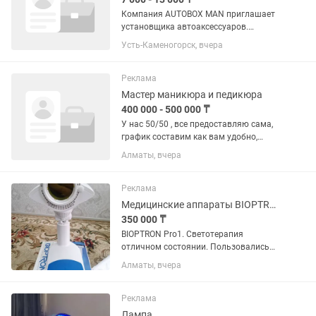
Компания AUTOBOX MAN приглашает
установщика автоаксессуаров.
Обязанности: Установка автобоксов,
Усть-Каменогорск, вчера
поперечин, креплений для велосипедов
и лыж. Замена дворников и
автомобильных ламп. Подготовка и...
Реклама
Мастер маникюра и педикюра
400 000 - 500 000 ₸
У нас 50/50 , все предоставляю сама,
график составим как вам удобно,
главное приходить вовремя и
Алматы, вчера
аккуратно делать работу. ГРАФИК 5/2
или 2/2 С 10:00, по 5 записей . С вас
только аппарат и лампа
Реклама
Медицинские аппараты BIOPTRON Pro1
350 000 ₸
BIOPTRON Pro1. Светотерапия
отличном состоянии. Пользовались
только семья.
Алматы, вчера
Реклама
Лампа