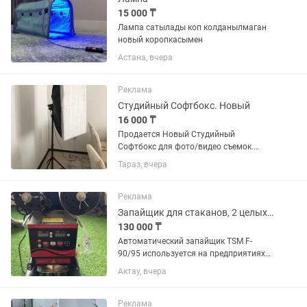
15 000 ₸
Лампа сатылады коп колданылмаган
новый коропкасымен
Астана, вчера
Реклама
Студийный Софтбокс. Новый
16 000 ₸
Продается Новый Студийный
Софтбокс для фото/видео съемок.
Размер: 60х90 LED лампа с цветовой
Тараз, вчера
температурой: теплый, холодный,
нейтральный 2700К до 6500К. Можно
управлять с помощью пульта.
Реклама
Запайщик для стаканов, 2 целых рулона и еще 1 каждый на 1000 стаканчиков
130 000 ₸
Автоматический запайщик TSM F-
90/95 используется на предприятиях
пищевой промышленности,
Актау, вчера
общественного питания и торговли
для герметичного запечатывания
термосвариваемой пленкой круглых
Реклама