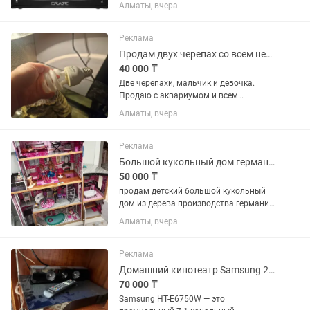
произведен в США. Для тех гитаристов,
Алматы, вчера
кто ищет чистый ламповый звук,
сравнимый с Fender Delux. При
перегрузе звучит с блюзовыми...
Реклама
Продам двух черепах со всем необходимым
40 000 ₸
Две черепахи, мальчик и девочка.
Продаю с аквариумом и всем
необходимым. Самовывоз, писать в .
Алматы, вчера
Уф лампа, лампа,аквариум, фильтр,
водонагреватель.
Реклама
Большой кукольный дом германия
50 000 ₸
продам детский большой кукольный
дом из дерева производства германия
. в стоимость входит все что на фото
Алматы, вчера
именно мебель. есть лифт. бассейн.
ванна с унитазом. диваны кровать
лампа стол .барные...
Реклама
Домашний кинотеатр Samsung 2015г.в.
70 000 ₸
Samsung HT-E6750W — это