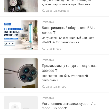
Продам оборудование и расходники
для мастеров маникюра. Полочка
подвесная для лаков- 5.000. Гель-лаки-
Караганда, сегодня
20.000. Гели моделирующие- 10.000.
Жидкость для обезжиривания
ногтей-5000. Гелевые типсы для...
Реклама
Бактерицидный облучатель BAIMED 2 на 30 Вт на стойке передвижной
40 000 ₸
Облучатель бактерицидный 230 Ватт
«BAIMED» 2-х ламповый на
передвижной стойке на колесиках
Астана, вчера
предназначен для обеззараживания
воздуха и поверхности в помещении на
60...
Реклама
Продам лампу хирургическую напольную новая
300 000 ₸
Продается новый хирургический
светильник
Караганда, вчера
Реклама
Установщик автоаксессуаров / Кладовщик
7 000 - 13 000 ₸