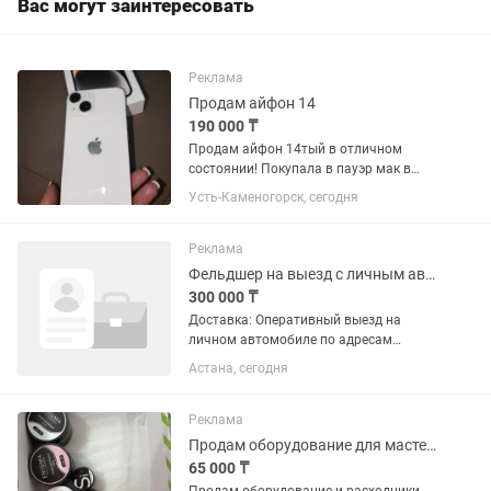
Вас могут заинтересовать
Реклама
Продам айфон 14
190 000 ₸
Продам айфон 14тый в отличном
состоянии! Покупала в пауэр мак в
2024году в ноябре за 410тыс тенге не
Усть-Каменогорск, сегодня
вскрывался пользовалась аккуратно
сколов царапин трещин нет не роняла!
Продаю с оригинальной...
Реклама
Фельдшер на выезд с личным авто
300 000 ₸
Доставка: Оперативный выезд на
личном автомобиле по адресам
клиентов (в пределах
Астана, сегодня
города).Установка: Сборка,
подключение и настройка
фототерапевтической лампы для
Реклама
лечения желтухи у...
Продам оборудование для мастеров маникюра
65 000 ₸