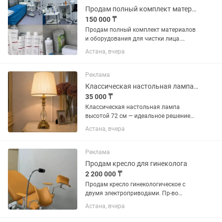
стаканов с...
Продам полный комплект материалов для чистки лица
150 000 ₸
Продам полный комплект материалов
и оборудования для чистки лица.
Отдам по себестоимости в связи с
Астана, вчера
переездом. В набор входит всё
необходимое для работы: — лампа —
сухожар — стерилизатор для...
Реклама
Классическая настольная лампа 72 см Премиум интерьер Элегантный дизайн
35 000 ₸
Классическая настольная лампа
высотой 72 см — идеальное решение
для стильного интерьера. ✔
Астана, вчера
Элегантный премиум-дизайн ✔
Подходит для спальни, гостиной,
кабинета ✔ Создаёт мягкий
Реклама
комфортный свет ✔...
Продам кресло для гинеколога
2 200 000 ₸
Продам кресло гинекологическое с
двумя электроприводами. Пр-во
Россия, состояние идеальное. В
Астана, вчера
комплекте стул для врача, лампа,
подставка передвижная.