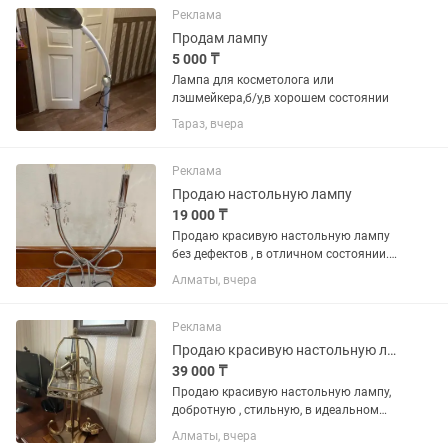
Реклама
Продам лампу
5 000 ₸
Лампа для косметолога или
лэшмейкера,б/у,в хорошем состоянии
Тараз, вчера
Реклама
Продаю настольную лампу
19 000 ₸
Продаю красивую настольную лампу
без дефектов , в отличном состоянии.
Такая лампа украсит любое
Алматы, вчера
помещение! В наличии -2 лампы. Цена
одной-19000
Реклама
Продаю красивую настольную лампу
39 000 ₸
Продаю красивую настольную лампу,
добротную , стильную, в идеальном
состоянии!
Алматы, вчера