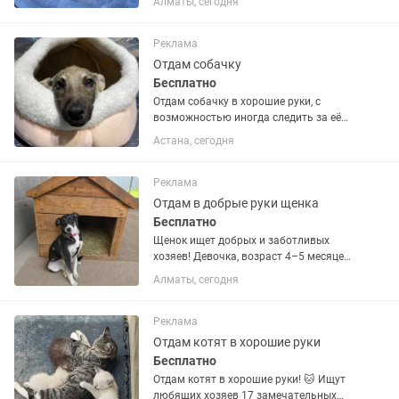
Алматы, сегодня
Предположительно, окрас табби-пойнт,
возраст - около 3 лет. Он очень
ласковый, умный и игривый мальчик....
Реклама
Отдам собачку
Бесплатно
Отдам собачку в хорошие руки, с
возможностью иногда следить за её
жизнью и только с дальнейшей
Астана, сегодня
стерилизацией ,назвали Картошка
Возраст примерно 2-3 месяца. Звонить
по номеру: +
Реклама
Отдам в добрые руки щенка
Бесплатно
Щенок ищет добрых и заботливых
хозяев! Девочка, возраст 4–5 месяцев.
Очень ласковая, умная и контактная.
Алматы, сегодня
Уже знает команды «Сидеть» и «Дай
лапу». Любит играть, обожает детей и
быстро привязывается...
Реклама
Отдам котят в хорошие руки
Бесплатно
Отдам котят в хорошие руки! 🐱 Ищут
любящих хозяев 17 замечательных