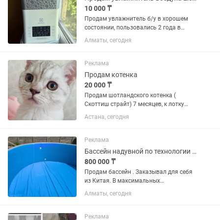
10 000 ₸
Продам увлажнитель б/у в хорошем
состоянии, пользовались 2 года в
зимний период, без каких либо
Алматы, сегодня
дефектов, выпускает теплый пар, есть
подсветка, детский режим, таймер.
Полный бак воды надолго хватает....
Реклама
Продам котенка
20 000 ₸
Продам шотландского котенка (
Скоттиш страйт) 7 месяцев, к лотку
приучен, к корму не привередлив. В
Астана, сегодня
подарок отдам принадлежности. Более
подробно по телефону, звонить на
Реклама
Бассейн надувной по технологии drop-stitch
800 000 ₸
Продам бассейн . Заказывал для себя
из Китая. В максимальных
параметрах. Толщина ПВХ, ширина
Алматы, сегодня
борта 20 см. Диаметр 5.6 м., глубина
до борта 1.65 м. Не подошёл по
диаметру основания. Отдам по...
Реклама