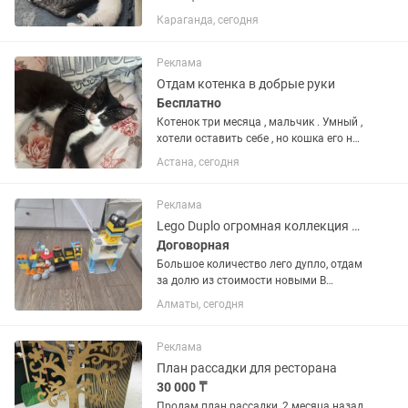
котят. 🐾 Мама — отличная
Караганда, сегодня
крысоловка, поэтому котята прекрасно
подойдут для частного дома, дачи или
хозяйства. 🐾 Растут во дворе,...
Реклама
Отдам котенка в добрые руки
Бесплатно
Котенок три месяца , мальчик . Умный ,
хотели оставить себе , но кошка его не
принимает .
Астана, сегодня
Реклама
Lego Duplo огромная коллекция за долю стоимости, не упустите
Договорная
Большое количество лего дупло, отдам
за долю из стоимости новыми В
комплекте (+цена сейчас на каспи):
Алматы, сегодня
10874 - 35 10933 - 143 385 10948 - 69
198 10913 - 17 490 10945 - 45 001
10884 - 35 000 И ещё...
Реклама
План рассадки для ресторана
30 000 ₸
Продам план рассадки, 2 месяца назад