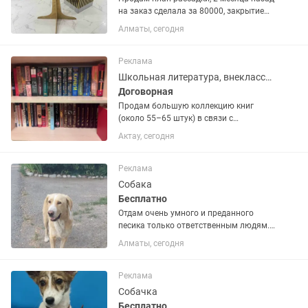
на заказ сделала за 80000, закрытие
ресторана, отдам за 30000 тг
Алматы, сегодня
Реклама
Школьная литература, внеклассное чтение, мировая классика
Договорная
Продам большую коллекцию книг
(около 55–65 штук) в связи с
освобождением полок. Все книги
Актау, сегодня
абсолютно новые, в идеальном
состоянии. Отличный вариант для
школьников, абитуриентов и
Реклама
домашней...
Собака
Бесплатно
Отдам очень умного и преданного
песика только ответственным людям.
Ему около 3-х лет. Подробности по
Алматы, сегодня
телефону.
Реклама
Собачка
Бесплатно