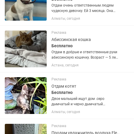
Отдам очень ответственным людям
чудесную девочку. Ей 3 месяца. Она
здоровая, вакцинированная.
Алматы, сегодня
Реклама
Абиссинская кошка
Бесплатно
Отдам в добрые и ответственные руки
абиссинскую кошечку. Возраст — 5 лет.
Не стерилизована. К лотку приучена,
Астана, сегодня
аккуратная и домашняя. Отдаем
бесплатно и очень срочно в связи с
переездом. Очень...
Реклама
Отдам котят
Бесплатно
Двое малышей ищут дом .серо
дымчатый и черно дымчатый
котёнок.им 4 месяца к лотку приучены
Алматы, сегодня
.игривые уже будущие
охотники.чистинькие домашнии
обработанные.
Реклама
Продам увлажнитель воздуха Electrolux