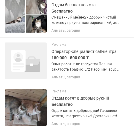
Отдам бесплатно кота
Бесплатно
Смешанный мейн-кун добрый чистый
ко всему приучен кастрированный, из
за переезда отдаем только люябящим
Алматы, сегодня
Реклама
Оператор-специалист call-центра
180 000 - 500 000 ₸
Опыт работы: не требуется Полная
занятость График: 5/2 Рабочие часы: 8
Заработная плата: Фиксированный
Алматы, сегодня
оклад 180 000 на руки + ежемесячные
бонусы(это ваши % от суммы которую
вы взыскали за месяц),...
Реклама
Отдам котят в добрые руки!!!
Бесплатно
Отдам котят в добрые руки! Ласковые
котята, не агрессивные! Доставки нет!
Приезжайте в любое время
Алматы, сегодня