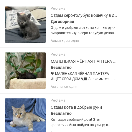
Реклама
Отдам серо-голубую кошечку в добрые руки
Договорная
Отдам в добрые и ответственные руки
очаровательную серо-голубую девочку
Ищет любящую семью последняя из
Алматы, сегодня
помёта, очень красивая серая кошечка,
возраст около 2 месяцев. Активная,
игривая и очень...
Реклама
МАЛЕНЬКАЯ ЧЁРНАЯ ПАНТЕРА ИЩЕТ СВОЙ ДОМ
Бесплатно
🖤 МАЛЕНЬКАЯ ЧЁРНАЯ ПАНТЕРА
ИЩЕТ СВОЙ ДОМ 🐈⬛ Знакомьтесь —
очаровательный мальчик, которому
Астана, сегодня
около 2 месяцев. Невероятно милый,
игривый и любопытный малыш,
который очень хочет стать чьим-то
Реклама
любимым...
Отдам кота в добрые руки
Бесплатно
Кот ищет любящий дом! Этот
красавчик был найден на улице, а
теперь очень ждёт свою семью.