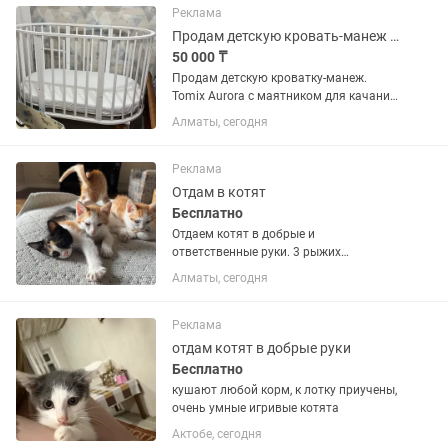
Реклама
Продам детскую кровать-манеж трансформер Tomix
50 000 ₸
Продам детскую кроватку-манеж.
Tomix Aurora с маятником для качания,
на колесиках, со съемной стенкой.
Алматы, сегодня
Пользовались только круглым
манежем 2 месяца, потом ребенок не
спал в ней. Все параметры есть в...
Реклама
Отдам в котят
Бесплатно
Отдаем котят в добрые и
ответственные руки. 3 рыжих
мальчика и 1 трехцветная девочка.
Алматы, сегодня
Возраст 3 месяца, родились у нас дома,
здоровые и активные! Все прививки
поставлены по возрасту, кроме
Реклама
бешенства...
отдам котят в добрые руки
Бесплатно
кушают любой корм, к лотку приучены,
очень умные игривые котята
Актобе, сегодня