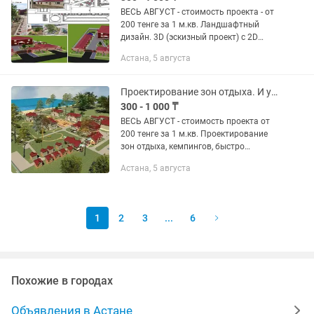
ВЕСЬ АВГУСТ - стоимость проекта - от
200 тенге за 1 м.кв. Ландшафтный
дизайн. 3D (эскизный проект) с 2D
чертежами и схемами по посадкам,
Астана, 5 августа
дорожкам и с разбивкой по зонам
наполнения. --- --- --- ---...
Проектирование зон отдыха. И участков любого назначения. В 3D формате.
300 - 1 000 ₸
ВЕСЬ АВГУСТ - стоимость проекта от
200 тенге за 1 м.кв. Проектирование
зон отдыха, кемпингов, быстро
возводимых зданий из контейнеров
Астана, 5 августа
(под офисы, отделы продаж, столовые,
пункты проката, общежития и...
1
2
3
...
6
Похожие в городах
Объявления в Астане