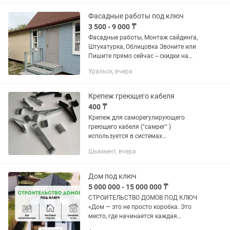
Фасадные работы под ключ
3 500 - 9 000 ₸
Фасадные работы, Монтаж сайдинга,
Штукатурка, Облицовка Звоните или
Пишите прямо сейчас -- скидки на
работу, смета за один день! . Бригада
Уральск, вчера
профессиональных инженеров-
строителей c опытом более 10...
Крепеж греющего кабеля
400 ₸
Крепеж для саморегулирующего
греющего кабеля ("самрег" )
используется в системах
электрообогрева кровли, открытых
Шымкент, вчера
уличных площадок, крыльца и теплых
полов. Произведено на
специализированном заводе в...
Дом под ключ
5 000 000 - 15 000 000 ₸
СТРОИТЕЛЬСТВО ДОМОВ ПОД КЛЮЧ
«Дом — это не просто коробка. Это
место, где начинается каждая
история.» Вы стоите на участке и