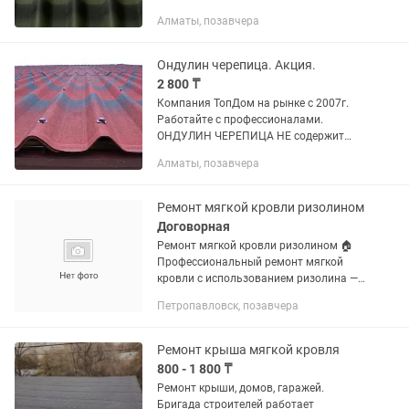
Толщина мм 3 0, 3 Высота волны мм 35
Алматы, позавчера
2 Масса кг 6, 5 0, 3 Количество волн 10
СОСТАВ ОНДУЛИН PPHR...
Ондулин черепица. Акция.
2 800 ₸
Компания ТопДом на рынке с 2007г.
Работайте с профессионалами.
ОНДУЛИН ЧЕРЕПИЦА НЕ содержит
асбеста и экологически безопасен.
Алматы, позавчера
ХАРАКТЕРИСТИКИ ЕД. ИЗМ.
ВЕЛИЧИНА ДОПУСК Длина мм 195 +20
Ширина мм 950...
Ремонт мягкой кровли ризолином
Договорная
Ремонт мягкой кровли ризолином 🏠
Профессиональный ремонт мягкой
кровли с использованием ризолина —
современного и надёжного материала
Петропавловск, позавчера
с длительным сроком службы. ✔
Ремонт крыш гаражей, частных...
Ремонт крыша мягкой кровля
800 - 1 800 ₸
Ремонт крыши, домов, гаражей.
Бригада строителей работает