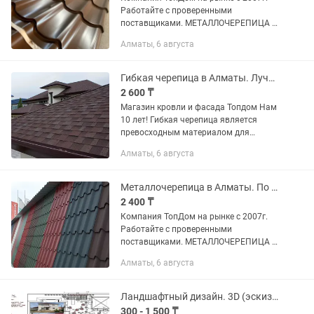
Работайте с проверенными
поставщиками. МЕТАЛЛОЧЕРЕПИЦА —
кровельный материал,
Алматы, 6 августа
представляющий собои листы,
изготовленные из тонколистовой
стали, покрытые полимерным...
Гибкая черепица в Алматы. Лучшие бренды:Shinglas, Ruflex, Döcke и др.
2 600 ₸
Магазин кровли и фасада Топдом Нам
10 лет! Гибкая черепица является
превосходным материалом для
устройства кровли. Она сочетает в
Алматы, 6 августа
себе множество преимуществ, а
именно отличный внешний вид,...
Металлочерепица в Алматы. По ценам завода изготовителя.
2 400 ₸
Компания ТопДом на рынке с 2007г.
Работайте с проверенными
поставщиками. МЕТАЛЛОЧЕРЕПИЦА —
кровельный материал,
Алматы, 6 августа
представляющий собои листы,
изготовленные из тонколистовой
стали, покрытые полимерным...
Ландшафтный дизайн. 3D (эскизный проект) с 2D чертежами и схемами.
300 - 1 500 ₸