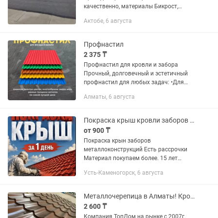
качественно, материалы Бикрост,
Линокром, Биполь, Унифлекс и другими
Актобе, 6 августа
материалами. Стаж 10 лет. Работаем в
городе и за городом. Любые...
Профнастил
2 375 ₸
Профнастил для кровли и забора
Прочный, долговечный и эстетичный
профнастил для любых задач: •Для
кровли, заборов, фасадов и ворот
Алматы, 6 августа
•Любые размеры и цвета по каталогу
RAL •Толщина металла от 0.45 до...
Покраска крыш кровли заборов металлоконструкций
от 900 ₸
Покраска крын заборов
металлоконструкций Есть рассрочки
Материал покупаем более. 15 лет
опыта
Усть-Каменогорск, 6 августа
Металлочерепица в Алматы! Крона! Андалузия! Монтеррей! Адамант! Каскад!
2 600 ₸
Компания ТопДом на рынке с 2007г.