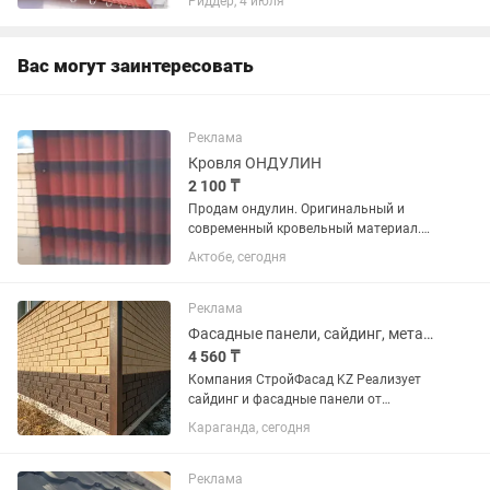
Риддер, 4 июля
металлочерепицы и доборных
элементов любых размеров и цветов...
Вас могут заинтересовать
Реклама
Кровля ОНДУЛИН
2 100 ₸
Продам ондулин. Оригинальный и
современный кровельный материал.
Не гремит при дожде, не нагревается
Актобе, сегодня
на солнце, лёгкий монтаж. Доставка и
замер бесплатно.
Реклама
Фасадные панели, сайдинг, металлочерепица, проф. Лист мягкая кровля
4 560 ₸
Компания СтройФасад KZ Реализует
сайдинг и фасадные панели от
Немецких, Белорусских, Российских
Караганда, сегодня
производителей. Металлический
сайдинг срок изготовления 3-5 дней.
Кровельные материалы...
Реклама