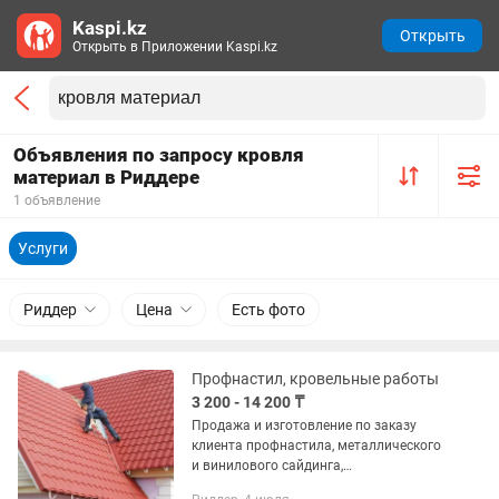
Kaspi.kz
Открыть
Открыть в Приложении Kaspi.kz
Объявления по запросу кровля
материал в Риддере
1 объявление
Услуги
Риддер
Цена
Есть фото
Профнастил, кровельные работы
3 200 - 14 200 ₸
Продажа и изготовление по заказу
клиента профнастила, металлического
и винилового сайдинга,
профштакетника, фасадных панелей