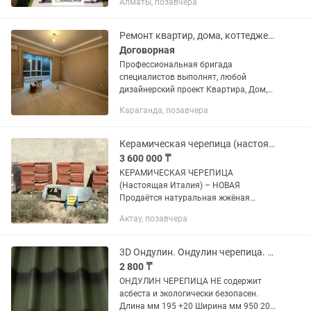
Алматы, позавчера
представляете: вот здесь будет
гостиная, здесь — большая кухня, а там
—...
Ремонт квартир, дома, коттеджей под ключ, любой сложный дизайн проект.
Договорная
Профессиональная бригада
специалистов выполнят, любой
дизайнерский проект Квартира, Дом,
Коттедж, Танхаус, Баня, Сауна. (Под
Караганда, позавчера
ключ) Наши специалисты сделают
самый любой сложный ремонт!!! под
ключ...
Керамическая черепица (настоящая Италия) - НОВАЯ
3 600 000 ₸
КЕРАМИЧЕСКАЯ ЧЕРЕПИЦА
(Настоящая Италия) – НОВАЯ
Продаётся натуральная жжёная
черепица Производство: Италия
Актау, позавчера
(Европа) -Керамика (не металл, не
мягкая кровля) -Долговечная, не
выгорает -Премиум...
3D Ондулин. Ондулин черепица. Алматы.
2 800 ₸
ОНДУЛИН ЧЕРЕПИЦА НЕ содержит
асбеста и экологически безопасен.
Длина мм 195 +20 Ширина мм 950 20