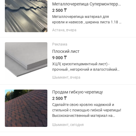
Металлочерепица Супермонтеррей
2 500 ₸
Металлочерепица материал для
кровли и навесов , ширина листа 1.18 ,
длина делается индивидуально под
Астана, вчера
кровлю каждого клиента !
Металлопроката может быть Арселор ,
Россия , Китай и Корея !
Реклама
Плоский лист
9 000 ₸
ХЦЛ( хризотилцементный лист) -
прочный , негорючий и влагостойкий
строительный материал! Фасад,
Шымкент, вчера
кровля, перегородки
Продам гибкую черепицу
2 500 ₸
Сделайте свою кровлю надежной и
стильной с помощью гибкой черепицы!
Высококачественный материал на
основе стеклохолста и окисленного
Шымкент, сегодня
битума обеспечивает защиту кровли
от воздействия окружающей...