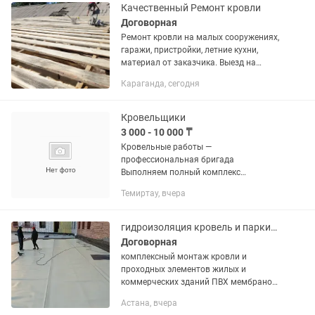
Качественный Ремонт кровли
Договорная
Ремонт кровли на малых сооружениях,
гаражи, пристройки, летние кухни,
материал от заказчика. Выезд на
объект платный, в зависимости от
Караганда, сегодня
места где находится объект
Кровельщики
3 000 - 10 000 ₸
Кровельные работы —
профессиональная бригада
Выполняем полный комплекс
кровельных работ в Темиртау и
Темиртау, вчера
Карагандинской области. Наши услуги:
Монтаж и ремонт кровли Монтаж
металлочерепицы и...
гидроизоляция кровель и паркингов ПВХ мембраной
Договорная
комплексный монтаж кровли и
проходных элементов жилых и
коммерческих зданий ПВХ мембраной
а так же частичный ремонт . Возможны
Астана, вчера
поставки материала