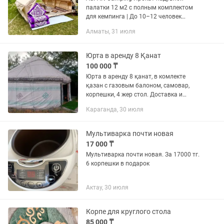
палатки 12 м2 с полным комплектом
для кемпинга | До 10–12 человек
Сдаётся в аренду надувная палатка
Алматы, 31 июля
размером 4×3 м (12 м2), рассчитанная
на комфортное размещение 10–12...
Юрта в аренду 8 Қанат
100 000 ₸
Юрта в аренду 8 қанат, в комлекте
қазан с газовым балоном, самовар,
корпешки, 4 жер стол. Доставка и
установка с нас.
Караганда, 30 июля
Мультиварка почти новая
17 000 ₸
Мультиварка почти новая. За 17000 тг.
6 корпешки в подарок
Актау, 30 июля
Корпе для круглого стола
85 000 ₸