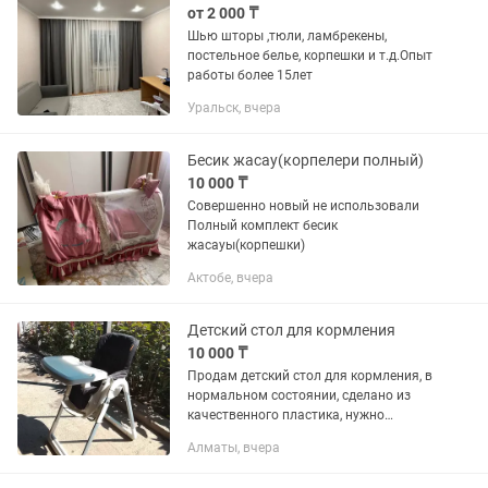
от 2 000 ₸
Шью шторы ,тюли, ламбрекены,
постельное белье, корпешки и т.д.Опыт
работы более 15лет
Уральск, вчера
Бесик жасау(корпелери полный)
10 000 ₸
Совершенно новый не использовали
Полный комплект бесик
жасауы(корпешки)
Актобе, вчера
Детский стол для кормления
10 000 ₸
Продам детский стол для кормления, в
нормальном состоянии, сделано из
качественного пластика, нужно
поменять корпешку а так все хорошо
Алматы, вчера