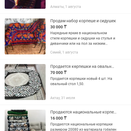
тканевые. Все в отличном состоянии.
Алматы, 1 августа
Все после стирки, чистое.
Продам набор корпеше и сидушек
30 000 ₸
Нарядные яркие в национальном
стиле корпешки и сидушки на стулья и
диванчики или на пол за низким
дастарханом, подарок - 2 подушечки
Семей, 1 августа
Продается көрпешки на овальный стол
70 000 ₸
Продается корпешки новый 4 шт. На
овальный стол 1,50.
Актау, 31 июля
Продаются национальные корпешки.
16 000 ₸
Продаются национальные корпешки
размером 20080 из материала гобелен