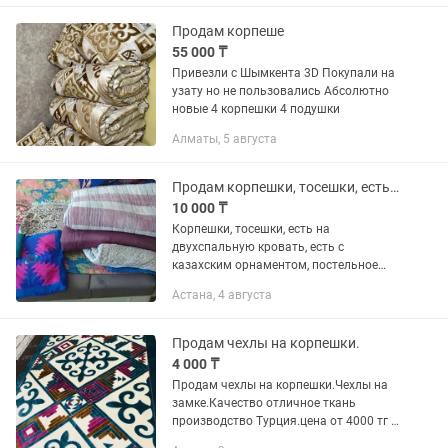
Замачиванием. 2....
Продам корпеше
55 000 ₸
Привезли с Шымкента 3D Покупали на
узату но не пользовались Абсолютно
новые 4 корпешки 4 подушки
Алматы, 5 августа
Продам корпешки, тосешки, есть на 2х спальную кровать, постельное белье
10 000 ₸
Корпешки, тосешки, есть на
двухспальную кровать, есть с
казахским орнаментом, постельное
белье, б.у.
Астана, 4 августа
Продам чехлы на корпешки.
4 000 ₸
Продам чехлы на корпешки.Чехлы на
замке.Качество отличное ткань
производство Турция.цена от 4000 тг и
выше.