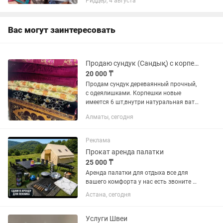
Риддер, 4 августа
нет. Рассрочки нет. Скидка от пяти
предметов.
Вас могут заинтересовать
Продаю сундук (Сандық) с корпешками
20 000 ₸
Продам сундук дереваянный прочный,
с одеялишками. Корпешки новые
имеется 6 шт,внутри натуральная вата,
каждой внутри 4 кг ваты,корпешки
Алматы, сегодня
зимние теплые,для себя сделанные
проста очень много сделали...
Реклама
Прокат аренда палатки
25 000 ₸
Аренда палатки для отдыха все для
вашего комфорта у нас есть звоните в
любое время Палатка надувная да 10
Астана, сегодня
и более человек Мангал шампура Стол
со стульями складные Казан самовар
табак посуда...
Услуги Швеи