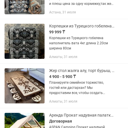
и плюш цена за одну кормежку,так же
есть подушки с бахромой размеры
Астана, 31 июля
6060 с наполнителем халафайбер
высшего сорта цена 8000т.за...
Корпешки из Турецкого гобелена наполнитель вата 4кг длина 2.20см ширина 80с
99 999 ₸
Корпешки из Турецкого гобелена
наполнитель вата 4кг длина 2.20см
ширина 80см
Алматы, 31 июля
Жер стол жалға алу, торт бурыш, Жозы, прокат прямоугольный стол аренда
4 900 - 5 900 ₸
Планируете семейное торжество,
гостей или дастархан? Мы
предоставим все, чтобы создать
уютную атмосферу! 🌿 В наличии: 🍽
Алматы, 31 июля
Круглые низкие столы (той дастархан)
— на 8 - 10 -12 человек 🍽
Прямоугольные и...
Аренда Прокат надувная палатка отдых мероприятия рыбалка
Договорная
ASPAN Camping Прокат надувной