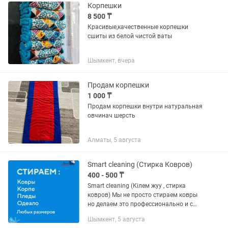
Корпешки
8 500 ₸
Красивые,качественные корпешки
сшиты из белой чистой ваты
Шымкент, вчера
Продам корпешки
1 000 ₸
Продам корпешки внутри натуральная
овчинач шерсть
Алматы, 5 августа
Smart cleaning (Стирка Ковров)
400 - 500 ₸
Smart cleaning (Кілем жуу , стирка
ковров) Мы не просто стираем ковры
но делаем это профессионально и с
оборудованием. Мы не автомойка и не
Шымкент, 5 августа
химчистка, мы цех по стирка ковров. 1.