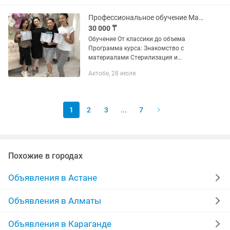
акция будет длиться 1 месяц! На
нашем...
Профессиональное обучение Мастер по наращиванию ресниц.
30 000 ₸
Обучение От классики до объема
Программа курса: Знакомство с
материалами Стерилизация и
дезинфекция Правильная постановка
Актобе, 28 июля
руки Техника безопасности Виды
ресниц и изгибы Строения ресниц
Аллергия и...
1
2
3
...
7
Похожие в городах
Объявления в Астане
Объявления в Алматы
Объявления в Караганде