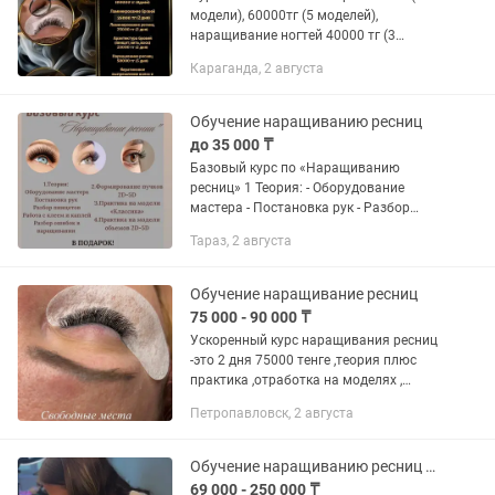
модели), 60000тг (5 моделей),
наращивание ногтей 40000 тг (3
модели), наращивание ресниц - 50000
Караганда, 2 августа
тг (3 модели) ламинирование бровей -
25000 тг (2 модели)...
Обучение наращиванию ресниц
до 35 000 ₸
Базовый курс по «Наращиванию
ресниц» 1 Теория: - Оборудование
мастера - Постановка рук - Разбор
пинцетов - Работа с клеем и каплей -
Тараз, 2 августа
Разбор ошибок в наращивании 2
Формирование пучков 2D-5D 3
Практика...
Обучение наращивание ресниц
75 000 - 90 000 ₸
Ускоренный курс наращивания ресниц
-это 2 дня 75000 тенге ,теория плюс
практика ,отработка на моделях ,
выдается 2 сертификата , если три дня
Петропавловск, 2 августа
обучение ,то три модели и 90000
стоимость ,также два...
Обучение наращиванию ресниц в Алматы
69 000 - 250 000 ₸