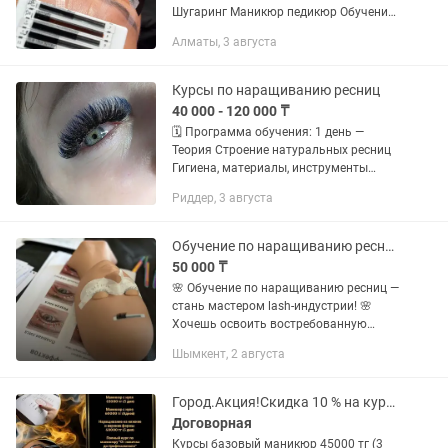
Шугаринг Маникюр педикюр Обучение
курсов и мастер класса
Алматы, 3 августа
Курсы по наращиванию ресниц
40 000 - 120 000 ₸
🗓 Программа обучения: 1 день —
Теория Строение натуральных ресниц
Гигиена, материалы, инструменты
Правильная подготовка глаза Ошибки
Риддер, 3 августа
при наращивании 2 день — Практика
на модели...
Обучение по наращиванию ресниц стань мастером lash-индустрии!
50 000 ₸
🌸 Обучение по наращиванию ресниц —
стань мастером lash-индустрии! 🌸
Хочешь освоить востребованную
профессию и начать зарабатывать
Шымкент, 2 августа
600 тыс на ресницах ? Приходи на
обучение по наращиванию ресниц и...
Город.Акция!Скидка 10 % на курсы маникюр,наращивание ресниц,ламинирование
Договорная
Курсы базовый маникюр 45000 тг (3