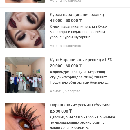
Астана, позавчера
Курсы наращивания ресниц
45 000 - 50 000 ₸
Курсы наращивания ресниц Курсы
маникюра и педикюра на любом
уровне Курсы Шугаринг
Астана, позавчера
Курс Наращивание ресниц и LED Наращивание ресниц
20 000 - 60 000 ₸
Акция!Курс наращивание ресниц
2кундик(теория,практика)-20000тг
Подруганызбен окитын болсаныз
-15000тг 3кундик(теория,2кун
Алматы, 5 августа
практика)-27000 3кундик(теория,2кун
практика+ламинирование...
Наращивание ресниц Обучение
до 30 000 ₸
Девочки, объявляю набор на обучение
по наращиванию ресниц Если ты
давно хочешь освоить