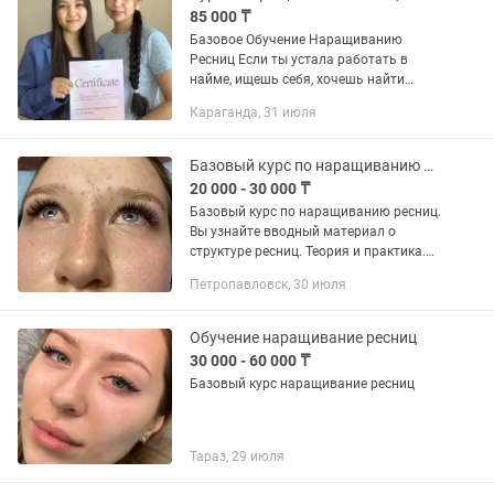
85 000 ₸
Базовое Обучение Наращиванию
Ресниц Если ты устала работать в
найме, ищешь себя, хочешь найти
работу со свободным графиком и
Караганда, 31 июля
заниматься любимым делом, то
напиши мне🫶🏻 Наращивание ресниц
это дело,...
Базовый курс по наращиванию ресниц
20 000 - 30 000 ₸
Базовый курс по наращиванию ресниц.
Вы узнайте вводный материал о
структуре ресниц. Теория и практика.
Все нюансы исходя из моего опыта.
Петропавловск, 30 июля
Как правильно поставить руку. Как
справляться со сложными...
Обучение наращивание ресниц
30 000 - 60 000 ₸
Базовый курс наращивание ресниц
Тараз, 29 июля