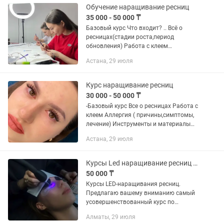
Обучение наращивание ресниц
35 000 - 50 000 ₸
Базовый курс Что входит? .. Всё о
ресницах(стадии роста,период
обновления) Работа с клеем
Аллергия(причины, симптомы,лечение)
Астана, 29 июля
Проведение процедуры снятия
Инструменты и материалы Виды
ресниц(длина,...
Курс наращивание ресниц
30 000 - 50 000 ₸
-Базовый курс Все о ресницах Работа с
клеем Аллергия ( причины,симптомы,
лечение) Инструменты и материалы
Виды ресниц Секрет долгой носки
Астана, 29 июля
ресниц Коррекция ресниц Техника и
технология...
Курсы Led наращивание ресниц Акция!!!
50 000 ₸
Курсы LED-наращивания ресниц.
Предлагаю вашему вниманию самый
усовершенствованный курс по
наращиванию ресниц, а именно курсы
Алматы, 29 июля
LED-наращивания. По акции 50 000