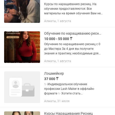
Курсы по наращиванию ресниц. На
обучении предоставляются: Все
материалы на время обучения Вам не
нужно искать моделей Методическое
Алматы, 1 августа
пособие Гарантия знаний Скидка на
приобретение материалов...
Обучение по наращиванию ресниц Г.Алматы
10 000 - 55 000 ₸
Обучение по наращиванию ресниц с 0
до Мастера За 4 дня вы получите
знания и практику, необходимые для
уверенного старта в профессии. 📚
Алматы, 1 августа
Стоимость: 55 000 тг Во время
обучения предоставляем: •...
Лэшмейкер
37 000 ₸
✨ Индивидуальное обучение
профессии Lash Maker в оффлайн-
формате ✨ Хотите стать
востребованным мастером по
Алматы, 31 июля
наращиванию ресниц и зарабатывать
с первого клиента? Тогда этот курс для
вас! 📌...
Курсы Наращивания Ресниц