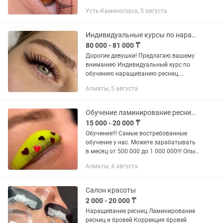
востребованную и прибыльную
Усть-Каменогорск, 5 августа
профессию — это твой шанс! Обучение
подойдет даже с нуля Теория +
практика на...
Индивидуальные курсы по наращиванию ресниц
80 000 - 81 000 ₸
Дорогие девушки! Предлагаю вашему
вниманию Индивидуальный курс по
обучению наращиванию ресниц.
Обучение проводит мастер с опытом
Алматы, 5 августа
15 лет. В моей команде на данный
момент 4 мастера . И более 100...
Обучение ламинирование ресниц и бровей
15 000 - 20 000 ₸
Обучение!!! Самые востребованные
обучение у нас. Можете зарабатывать
в месяц от 500 000 до 1 000 000!!! Опыт
работы 10л. 1. Наращивание ресницы
Алматы, 4 августа
"базовый курс" входит: - Классика - 2D -
3D 1 день -...
Салон красоты
2 000 - 20 000 ₸
Наращивание ресниц Ламинирование
ресниц и бровей Коррекция бровей