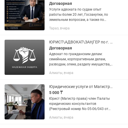
Договорная
Услуги адвоката по судам опыт
работы более 20 лет, Госзакупки, по
земельным вопросам, а также по
уголовным и гражданским делам,
Тараз, вчера
расписки
ЮРИСТ\АДВОКАТ\ЗАҢГЕР по г. Алматы - Адвокатския контора Надежная защита
Договорная
Адвокат по гражданским делам:
семейным, корпоративным делам,
разводам, опеке, разделу имущества,
наследство, взыскание долгов,
Алматы, вчера
договорные обязательствам. Адвокат
по уголовным делам: коррупционные,...
Юридические услуги от Магистра права в Алматы
5 000 ₸
Юрист (Магистр права) член Палаты
юридических консультантов
(Реестровый номер No 05-06/043 от
05.06.2019г.). Более 20 лет практики и
Алматы, вчера
много выигрышных дел!! Законы и
Кодексы едины для всех и...