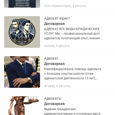
договора • составление искового/
Усть-Каменогорск, 4 августа
ходатайство/ жалоба/отзыв и другие.
-представительство в суде по...
Адвокат-юрист
Договорная
АДВОКАТ. ВСЕ ВИДЫ ЮРИДИЧЕСКИХ
УСЛУГ. Мы – профессиональный дуэт
адвокатов, сочетающий опыт, знания и
современные подходы к правовой
Актобе, 4 августа
защите. Мы ведём все категории дел –
от простых консультаций до...
Адвокат
Договорная
Квалифицированна помощь адвоката
с большим опытом работы (стаж
адвокатской деятельности 15 лет);
Добросовестно исполняю свои
Атырау, 4 августа
обязательства (в том числе принятые
в устной форме); Представление и...
Адвокаты
Договорная
Ведение гражданских ,
административных и уголовных дел в