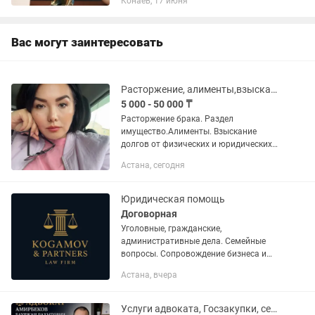
Конаев, 17 июня
административные дела). Трудовые
споры. Бракоразводные, семейные
споры. Споры по...
Вас могут заинтересовать
Расторжение, алименты,взыскание долгов от физ и юр-лиц.Банковские споры.ДТП
5 000 - 50 000 ₸
Расторжение брака. Раздел
имущество.Алименты. Взыскание
долгов от физических и юридических
услуг. Банковские споры. Семейные
Астана, сегодня
дела. Наследственное дело.
Банковские споры. Гражданские,...
Юридическая помощь
Договорная
Уголовные, гражданские,
административные дела. Семейные
вопросы. Сопровождение бизнеса и
т.д. Разбор ситуации и возможные
Астана, вчера
варианты решения. По всем вопросам
обращаться в
Услуги адвоката, Госзакупки, семейный, расписки,ЧСИ