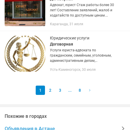
Адвокат, юрист Стаж работы более 30
лет! Составление заявлений, жалоб и
ходатайств по доступным ценам.
Составление уставных документов и
Караганда, 31 июля
протоколов, договоров аренды,
договоров подряда и субподряда,...
Юридические услуги
Договорная
Услуги юриста-адвоката по
гражданским, семейным, уголовным,
административным делам,
хозяйственным спорам,
Усть-Каменогорск, 30 июля
представительство в государственных
органах, в судах, консультации онлайн,
защита прав и...
1
2
3
...
8
Похожие в городах
Объявления в Астане