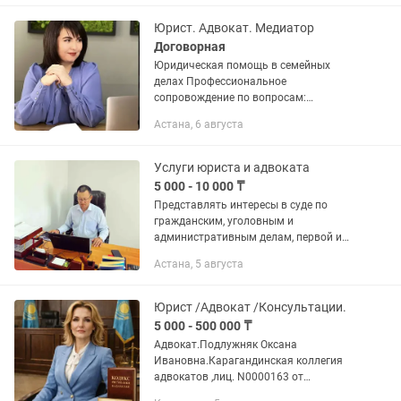
Консультации. Предварительная...
Юрист. Адвокат. Медиатор
Договорная
Юридическая помощь в семейных
делах Профессиональное
сопровождение по вопросам:
Расторжение брака — в ЗАГСе и через
Астана, 6 августа
суд Раздел имущества (в т.ч. бизнес,
ипотека, авто) Взыскание и
пересмотр...
Услуги юриста и адвоката
5 000 - 10 000 ₸
Представлять интересы в суде по
гражданским, уголовным и
административным делам, первой и
второй инстанции. Представлять
Астана, 5 августа
интересы по семейным искам(порядок
общения, ОМЖ, взыскание алиментов,
развод,...
Юрист /Адвокат /Консультации.
5 000 - 500 000 ₸
Адвокат.Подлужняк Оксана
Ивановна.Карагандинская коллегия
адвокатов ,лиц. N0000163 от
21.06.2005 г.СТАЖ