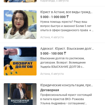
Караганда, 5 августа
ПРОФЕССИОНАЛЬНОЙ
ДЕЯТЕЛЬНОСТИ 17 ЛЕТ.Ваша
надежная защита и представитель в
Юрист в Астане, все виды гражданских дел
правоохранительных...
5 000 - 1 000 000 ₸
Нужна помощь юриста? Решу ваш
вопрос быстро и законно! Более 5 лет
опыта в сфере гражданского права 🔹
Успешные дела по наследственным,
Астана, 4 августа
семейным, жилищным и
имущественным спорам 🔹 Подготовка
исков,...
Адвокат. Юрист. Взыскание долгов по распискам без расписок.
5 000 - 100 000 ₸
Взыскание долгов по распискам,
договорам. Возврат. Возмещение
Ущерба ВЗЫСКАНИЕ ДОЛГОВ с
физических и юридических лиц по
Астана, 4 августа
распискам, договорам, накладным,
актам, аудио-видео материалам, по
перепискам и...
Юридические консультации, представительство в суде
Договорная
Профессиональный юрист состоящий
в палате юристов ВКО- Рожкова
Ульяна Андреевна • соглашение/