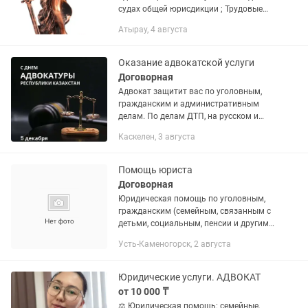
судах общей юрисдикции ; Трудовые
споры; Семейные, наследственные,
Атырау, 4 августа
жилищные споры; Возмещение
имущественного вреда от ДТП,
взыскание...
Оказание адвокатской услуги
Договорная
Адвокат защитит вас по уголовным,
гражданским и административным
делам. По делам ДТП, на русском и
казахском языках. Составление
Каскелен, 3 августа
заявлений, жалоб, ходатайств.
Семейные дела.
Помощь юриста
Договорная
Юридическая помощь по уголовным,
гражданским (семейным, связанным с
детьми, социальным, пенсии и другим
жизненным ситуациям)
Усть-Каменогорск, 2 августа
административным делам, стаж
юридической работы более 40 лет.
Юридические услуги. АДВОКАТ
от 10 000 ₸
⚖️ Юридическая помощь: семейные,