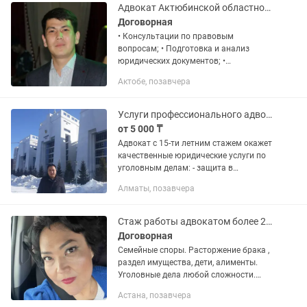
Адвокат Актюбинской областной коллегии по уголовным Корпешев Е.Н.
Договорная
• Консультации по правовым
вопросам; • Подготовка и анализ
юридических документов; •
Представительство в судах и
Актобе, позавчера
государственных органах; • Решение
споров по гражданским, семейным,
трудовым и...
Услуги профессионального адвоката
от 5 000 ₸
Адвокат с 15-ти летним стажем окажет
качественные юридические услуги по
уголовным делам: - защита в
досудебном расследовании судах
Алматы, позавчера
первой, апелляционной, кассационной
инстанциях; - подача заявлений и...
Стаж работы адвокатом более 20 лет.
Договорная
Семейные споры. Расторжение брака ,
раздел имущества, дети, алименты.
Уголовные дела любой сложности.
Гражданские споры , работа по всей
Астана, позавчера
территории во всех судах РК.