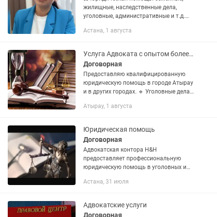
жилищные, наследственные дела,
уголовные, административные и т.д.
Консультации, представительство в
Астана, 1 августа
суде.
Услуга Адвоката с опытом более 20 лет
Договорная
Предоставляю квалифицированную
юридическую помощь в городе Атырау
и в других городах. 🔹 Уголовные дела
— защита на всех этапах: участие во
Атырау, 1 августа
всех судебных инстанциях. 🔹
Семейные споры — развод,...
Юридическая помощь
Договорная
Адвокатская контора Н&H
предоставляет профессиональную
юридическую помощь в уголовных и
гражданских делах: •Представление
Астана, 31 июля
интересов всех сторон: потерпевших,
свидетелей, подозреваемых,
обвиняемых,...
Адвокатские услуги
Договорная