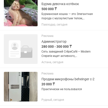
человеку, активны,...
Бурма девочка котёнок
500 000 ₸
Бурманская кошка — это Элегантная
порода с мускулистым телом,
шелковистой шерстью и
Павлодар, сегодня
выразительными глазами. Они
известны своим «собачьим»
характером: невероятно привязаны к
Реклама
человеку, активны,...
Администратор
280 000 - 300 000 ₸
Сеть заведений CrêpeCafé – Modern
Creperie ищет активного,
инициативного и ответственного
Астана, сегодня
человека в нашу команду на
должность «Администратор»!
Основные обязанности: ●Поддержание
Реклама
комфортной и...
Продам микрофоны beheinger c-2
20 000 ₸
Практически не пользовался
Рудный, сегодня