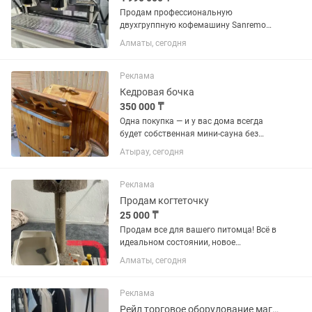
Продам профессиональную
двухгруппную кофемашину Sanremo
Café Racer Naked 2GR в полностью
Алматы, сегодня
чёрном исполнении. Несколько
важных моментов для принятия
решения: Экстракция и управление
Реклама
Мультибойлерная...
Кедровая бочка
350 000 ₸
Одна покупка — и у вас дома всегда
будет собственная мини-сауна без
необходимости ездить в SPA или баню.
Атырау, сегодня
После рабочего дня, тренировок или
просто для отдыха вы сможете
наслаждаться приятной паровой...
Реклама
Продам когтеточку
25 000 ₸
Продам все для вашего питомца! Всё в
идеальном состоянии, новое
практически, шампуни ,ошейники в
Алматы, сегодня
подарок! За всё 25000! Цена
окончательная! Находится район
сейфуллина Белинского
Реклама
Рейл торговое оборудование магазина одежды бутика вешалка витрина