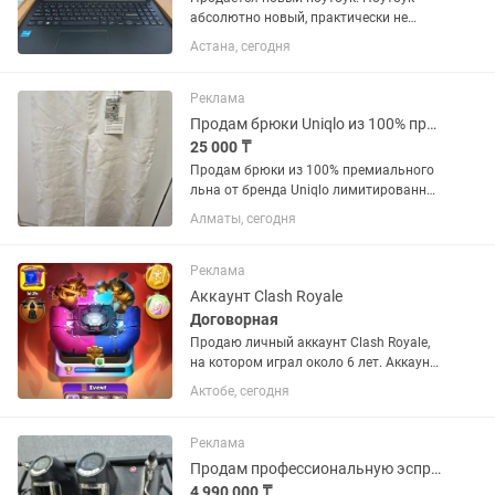
абсолютно новый, практически не
использовался, состояние идеальное —
Астана, сегодня
без царапин и каких-либо дефектов.
Работает быстро и без нареканий.
Отлично подойдет для работы,...
Реклама
Продам брюки Uniqlo из 100% премиального льна коллекция С
25 000 ₸
Продам брюки из 100% премиального
льна от бренда Uniqlo лимитированна
коллекция С, их уже практически нигде
Алматы, сегодня
нет в этом цвете, Размер S-М, на 42-44,
в цвете айвори (белые), на невысокий
рост.
Реклама
Аккаунт Clash Royale
Договорная
Продаю личный аккаунт Clash Royale,
на котором играл около 6 лет. Аккаунт
полностью мой, не перепродажа. За
Актобе, сегодня
это время была собрана отличная
коллекция карт, ресурсов и предметов.
Продаю только потому,...
Реклама
Продам профессиональную эспрессо-машину SANREMO Cafe Racer 2GR (NAKED)
4 990 000 ₸