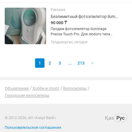
интернет и видеонаблюдение без
простоев. Обязанности: - POS и...
Реклама
Безлимитный фотоэпилятор iluminage Precise Touch Pro
90 000 ₸
Продам фотоэпилятор iluminage
Precise Touch Pro. Для любого типа
волос. Без лимита вспышек.
Талдыкорган, сегодня
Практически новый. В идеальном
состоянии.
1
2
3
...
213
Объявления
Хобби и спорт
Велосипеды
Городские велосипеды
Қаз
Рус
© 2012-2026, АО «Kaspi Bank»
Пользовательское соглашение