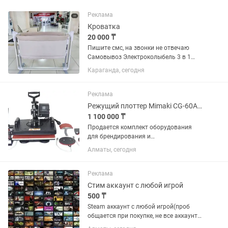
Реклама
Кроватка
20 000 ₸
Пишите смс, на звонки не отвечаю
Самовывоз Электроколыбель 3 в 1
Ining Baby В отличном состоянии,
Караганда, сегодня
использовали совсем недолго Малыш
быстро подрос, поэтому кроватка
практически как новая — все...
Реклама
Режущий плоттер Mimaki CG-60AR Термопресс универсальный Bulros K-5
1 100 000 ₸
Продается комплект оборудования
для брендирования и
термотрансферной печати: Режущий
Алматы, сегодня
плоттер Mimaki CG-60AR
Универсальный термопресс Bulros K-5
Комплект отлично подойдет для
Реклама
изготовления...
Стим аккаунт с любой игрой
500 ₸
Steam аккаунт с любой игрой(проб
общается при покупке, не все аккаунты
по 500) Легит ! АККАУНТЫ НЕ ОБЩИЕ ,