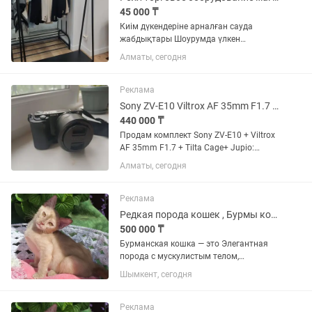
45 000 ₸
Киім дүкендеріне арналған сауда
жабдықтары Шоурумда үлкен
ассортимент. Көптеген тауарларды
Алматы, сегодня
тапсырыспен жасаймыз. Өндіріс
өзіміздікі, барлық дерлік
материалдармен жұмыс істейміз.
Реклама
Төлем түрлері:...
Sony ZV-E10 Viltrox AF 35mm F1.7 Tilta Cage Jupio зарядное устройство
440 000 ₸
Продам комплект Sony ZV-E10 + Viltrox
AF 35mm F1.7 + Tilta Cage+ Jupio:
зарядное устройство USB на 2
Алматы, сегодня
аккумулятора + 2 аккумулятора
Продаю практически новый комплект
для фото- и видеосъёмки....
Реклама
Редкая порода кошек , Бурмы котята
500 000 ₸
Бурманская кошка — это Элегантная
порода с мускулистым телом,
шелковистой шерстью и
Шымкент, сегодня
выразительными глазами. Они
известны своим «собачьим»
характером: невероятно привязаны к
Реклама