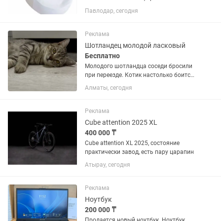
пользовались,в комплекте съемный
Павлодар, сегодня
чехол , повязка для живота, валик ,
упакован в чехле
Реклама
Шотландец молодой ласковый
Бесплатно
Молодого шотландца соседи бросили
при переезде. Котик настолько боится
и не приспособлен к улице, что
Алматы, сегодня
практически месяц не покидал
подъезда. Сейчас он кастрирован.
Невероятно ласковый для...
Реклама
Cube attention 2025 XL
400 000 ₸
Cube attention XL 2025, состояние
практически завод, есть пару царапин
Атырау, сегодня
Реклама
Ноутбук
200 000 ₸
Продается новый ноутбук. Ноутбук