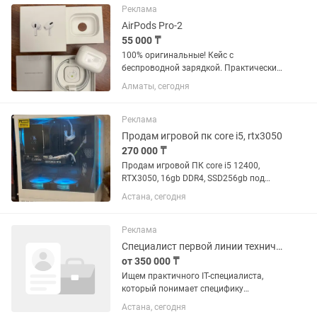
Реклама
AirPods Pro-2
55 000 ₸
100% оригинальные! Кейс с
беспроводной зарядкой. Практически
новые наушники! Полный комплект!
Алматы, сегодня
Причина продажи - подарили новые
AirPods Pro-3
Реклама
Продам игровой пк core i5, rtx3050
270 000 ₸
Продам игровой ПК core i5 12400,
RTX3050, 16gb DDR4, SSD256gb под
систему и дополнительно 2tb HDD.
Астана, сегодня
Компьютер был собран недавно,
практически не пользовались. Цена:
Системный блок 270.000тг Цена:...
Реклама
Специалист первой линии технической поддержки
от 350 000 ₸
Ищем практичного IT-специалиста,
который понимает специфику
ресторанного бизнеса и умеет
Астана, сегодня
поддерживать кассы, терминалы,