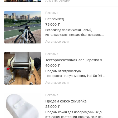
Алматы, сегодня
ЛИЧНЫЕ С Steam Guard ! Есть гарантия
ПОЖИЗНЕННО,если что то случится то
поменяю аккаунт...
Реклама
Велосипед
75 000 ₸
Велосипед практически новый,
использовался неделю,был подарок ,
выносливость моя подвела , продаю
Астана, сегодня
Реклама
Тестораскаточная лапшерезка электрическая Hai Ou DH-220C (220 В)
40 000 ₸
Продам электрическую
тестораскаточную машину Hai Ou DH-
220C с лапшерезкой. Состояние
Астана, сегодня
практически новое — использовалась
всего один раз. Полностью исправна,
работает без нареканий. Раскатывает
Реклама
тесто...
Продам кокон zevushka
25 000 ₸
Продам кокон для новорожденных ,в
отличном состоянии, практически не