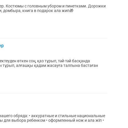
сер. Костюмы с головным убором и пинетками. Дорожки
, домбыра, книга в подарок ала жип🎁
ер
ектеуден өткен соң, қаз тұрып, тәй-тәй басқанда
н тұрып, алғашқы қадам жасауға талпына бастаған
вашего обряда: • аккуратные и стильные национальные
ты для выбора ребенком • оформленный нож и ала жіп •