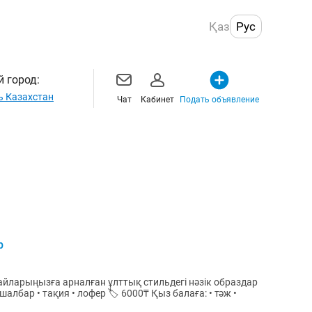
Қаз
Рус
 город:
ь Казахстан
Чат
Кабинет
Подать объявление
р
шкентайларыңызға арналған ұлттық стильдегі нәзік образдар