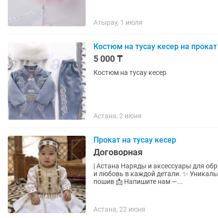
Атырау, 1 июля
Костюм на тусау кесер на прокат
5 000 ₸
Костюм на тусау кесер
Астана, 2 июня
Прокат на тусау кесер
Договорная
| Астана Наряды и аксессуары для обр
и любовь в каждой детали. ✨ Уникальная вышивка ✨ Премиальные ткани ✨ Индивидуальный
пошив 📩 Напишите нам —...
Астана, 22 июня