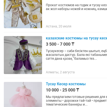
Прокат костюмов на годик и тусау ке
ак жол наборы ножей и ножниц, камши
Астана, 20 июля
казахские костюмы на тусау кес
3 500 - 7 000 ₸
Тұсаукесер – сәби бесіктен шығып, еңб
жасалатын дәстүр. Бала екі табаныме
сәтте дана қазақ “баламыз тез...
Алматы, 2 августа
Тусау Кесер костюмы
10 000 - 25 000 ₸
Мы предлагаем готовые решения для 
элементы • дорожки тай-тай • предме
тематические баннеры и...