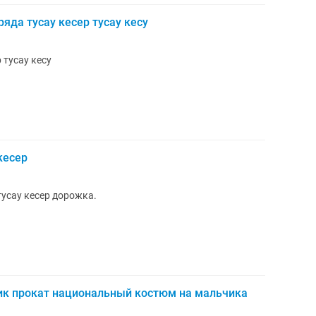
яда тусау кесер тусау кесу
 тусау кесу
кесер
тусау кесер дорожка.
дик прокат национальный костюм на мальчика