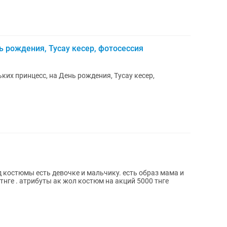
ь рождения, Тусау кесер, фотосессия
их принцесс, на День рождения, Тусау кесер,
од костюмы есть девочке и мальчику. есть образ мама и
 тнге . атрибуты ак жол костюм на акций 5000 тнге