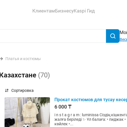
Клиентам
Бизнесу
Kaspi Гид
Мой
Вес
Платья и костюмы
 Казахстане
(70)
Сортировка
Прокат костюмов для тусау кесе
6 000 ₸
i n s t a g r a m : luminissa Сіздің кі
жалға беріледі ✨ Ұл балаға: • пиджак • шалбар • тақия • лофер 🏷 6000₸ Қыз балаға: • тәж •
көйлек •...