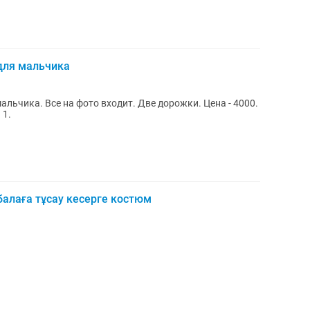
для мальчика
альчика. Все на фото входит. Две дорожки. Цена - 4000.
 1.
 балаға тұсау кесерге костюм