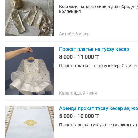
Костюмы национальный для обряда тусау кесер Размеры стандарт 
коллекция
Актобе, 6 июля
Прокат платье на тусау кесер
8 000 - 11 000 ₸
Прокат платье на тусау кесер. С жиле
Караганда, 9 июня
Аренда прокат тұсау кесер ақ ж
5 000 - 10 000 ₸
Прокат аренда тұсау кесер ак жол с а