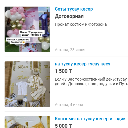
Сеты тусау кесер
Договорная
Прокат костюм и Фотозона
Астана, 23 июля
на тұсау кесер тусау кесу
1 500 ₸
Если у Вас торжественный день: тусау 
детей . Дорожка , нож , подушки и
Астана, 4 июня
Костюмы на тусау кесер и годик
5 000 ₸