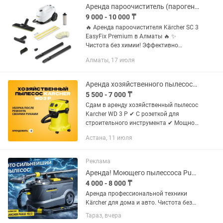
оператором, ГСМ.
Аренда пароочиститель (парогенератор) Karcher SC 3 EasyFix
9 000 - 10 000 ₸
🔥 Аренда пароочистителя Kärcher SC 3
EasyFix Premium в Алматы 🔥 ✨
Чистота без химии! Эффективно
удаляет жир, налет, грязь и до 99,99%
Алматы, 17 июля
бактерий. Подходит для кухни, ванной,
плитки, мебели, стекол и...
Аренда хозяйственного пылесоса Karcher WD 3 P
5 500 - 7 000 ₸
Сдам в аренду хозяйственный пылесос
Karcher WD 3 P ✔ С розеткой для
строительного инструмента ✔ Мощное
всасывание сухой грязи, строительной
Астана, 11 июля
пыли и воды ✔ Чистый, обслуженный и
готовый к работе 💰...
Реклама
Аренда! Моющего пылессоса Puzzi 10/2, Парогенератора, мойка выс давления
4 000 - 8 000 ₸
Аренда профессиональной техники
Kärcher для дома и авто. Чистота без
лишней воды и без вреда для
Тараз, вчера
здоровья. Пароочиститель Kärcher SC