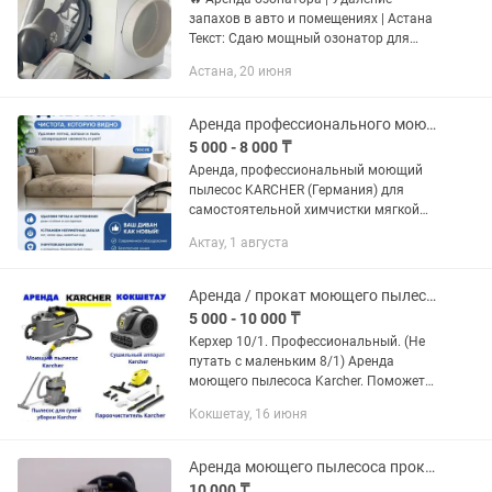
запахов в авто и помещениях | Астана
Текст: Сдаю мощный озонатор для
удаления неприятных запахов
Астана, 20 июня
Подходит для: 🚗 Автомобилей (салон,
кондиционер) 🏠 Квартир и домов 🏢...
Аренда профессионального моющего пылесоса KARCHER
5 000 - 8 000 ₸
Аренда, профессиональный моющий
пылесос KARCHER (Германия) для
самостоятельной химчистки мягкой
мебели, ковров. Аренда на сутки 8 000
Актау, 1 августа
тенге, на 12 часов 7 000 тенге, на 6
часов 5 000 тенге, в сумму...
Аренда / прокат моющего пылесоса керхер / karcher
5 000 - 10 000 ₸
Керхер 10/1. Профессиональный. (Не
путать с маленьким 8/1) Аренда
моющего пылесоса Karcher. Поможет
вам химчистить весь мебель диван,
Кокшетау, 16 июня
кресла, матрас, мягкие игрушки итд.
Способ прием.очень...
Аренда моющего пылесоса прокат моющего пылесоса
10 000 ₸