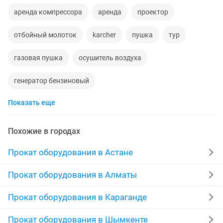
аренда компрессора
аренда
проектор
отбойный молоток
karcher
пушка
тур
газовая пушка
осушитель воздуха
генератор бензиновый
Показать еще
кислородный концентратор аренда
вышка
пароочиститель
моющие пылесосы
Похожие в городах
аренда пушки
лес
моющий пылесос аренда
Прокат оборудования в Астане
фотолампа от желтушки
пылесос karcher
Прокат оборудования в Алматы
детская
дизельная пушка
рохля
пылесос
Прокат оборудования в Караганде
лампы желтухи
музыкальная аппаратура
Прокат оборудования в Шымкенте