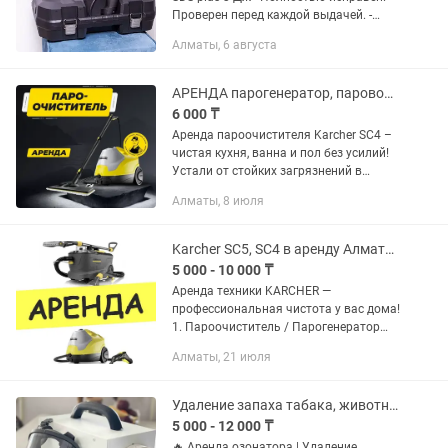
Проверен перед каждой выдачей. -
Чистый и готов к работе. В комплект
Алматы, 6 августа
входит: - Инструмент - Кейс - Оснастка
(пика/лопатка,...
АРЕНДА парогенератор, паровой очиститель, пароочиститель Karcher SC4
6 000 ₸
Аренда пароочистителя Karcher SC4 –
чистая кухня, ванна и пол без усилий!
Устали от стойких загрязнений в
труднодоступных местах?
Алматы, 8 июля
Пароочиститель SC4 быстро удалит
грязь, пыль и жир, дезинфицируя...
Karcher SC5, SC4 в аренду Алматы Доставка бесплатно
5 000 - 10 000 ₸
Аренда техники KARCHER —
профессиональная чистота у вас дома!
1. Пароочиститель / Парогенератор
Karcher Удаляет жир, плесень, налет,
Алматы, 21 июля
бактерии — идеально для кухни,
ванной, швов плитки. — Сутки —...
Удаление запаха табака, животных, сырости Озонатор в аренду Астана
5 000 - 12 000 ₸
🔥 Аренда озонатора | Удаление