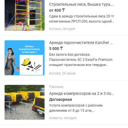
Строительные леса, Вышка тура, ножничный подъемник
от 400 ₸
Сдам в аренду строительные леса 20 тг
облегченные ЛРСП-200, высота одной
секции 2 м, длина 3 м, ширина 1 м.
Астана, сегодня
Общая площадь до 18000 м.кв. Люльки
строительные в наличии от 130000 в
месяц Сдам в аренду...
Аренда пароочистителя Karcher SC 3,в подарок насадка для окон .
5 000 ₸
Без залога Без договора .
Пароочиститель SC 3 EasyFix Premium
очищает практически все твердые
поверхности в доме без применения
Актобе, 26 июня
химических средств. Пароочиститель
Керхер удаляет стойкие загрязнения,...
Реклама
Аренда компрессоров на 2 и 3 поста
Договорная
Услуги компрессоров с рабочим
давлением от 8 до 15 атм,
производительностью от 3.7 до 11 куб
Алматы, сегодня
см. В услугу входит доставка до места
назначения, обслуживание