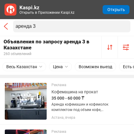
Kaspi.kz
Открыть
Открыть в Приложении Kaspi.kz
Объявления по запросу аренда 3 в
Казахстане
260 объявлений
Весь Казахстан
Цена
Возможен выезд
Есть 
Реклама
Кофемашина на прокат
35 000 - 60 000 ₸
Аренда кофемашин и кофемолок
комплектом под объем кофе,
посуточно или от 3 месяцев, выгодные
Астана, вчера
условия для бизнеса
Реклама