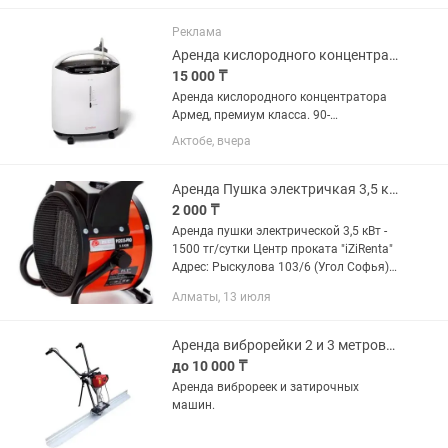
4 EasyFix Premium • Удаляет до 99,99%
бактерий • Без химии —...
Реклама
Аренда кислородного концентратора
15 000 ₸
Аренда кислородного концентратора
Армед, премиум класса. 90-
95%кислорода. 1 неделя-15 000 тг
Актобе, вчера
1сутки - 3500тг (минимум 3 сутки)
Аренда Пушка электричкая 3,5 кВт
2 000 ₸
Аренда пушки электрической 3,5 кВт -
1500 тг/сутки Центр проката "iZiRenta"
Адрес: Рыскулова 103/6 (Угол Софья)
Режим работы: 08.00-20.00
Алматы, 13 июля
Аренда виброрейки 2 и 3 метровая
до 10 000 ₸
Аренда виброреек и затирочных
машин.