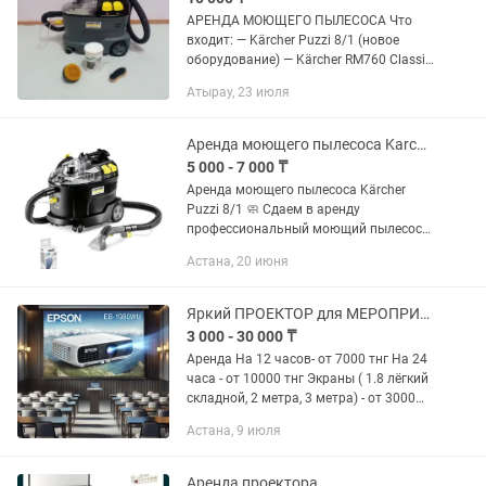
АРЕНДА МОЮЩЕГО ПЫЛЕСОСА Что
входит: — Kärcher Puzzi 8/1 (новое
оборудование) — Kärcher RM760 Classic
— 200гр. (3 порции по 70гр.) — круглая
Атырау, 23 июля
щетка для шуруповерта — мягкая
щетка — текстовая...
Аренда моющего пылесоса Karcher Керхер 8/1
5 000 - 7 000 ₸
Аренда моющего пылесоса Kärcher
Puzzi 8/1 🧼 Сдаем в аренду
профессиональный моющий пылесос
для: ✔️ ковров и диванов, ✔️ матрасов
Астана, 20 июня
и кресел, ✔️ салона авто. ✅ Легкий и
удобный в использовании ✅...
Яркий ПРОЕКТОР для МЕРОПРИЯТИЙ! Аренда проектора с экр! Высококачественный!
3 000 - 30 000 ₸
Аренда На 12 часов- от 7000 тнг На 24
часа - от 10000 тнг Экраны ( 1.8 лёгкий
складной, 2 метра, 3 метра) - от 3000
тнг Экран отдельно без проектора от
Астана, 9 июля
3500 т/сутки Пакет "все включено" с
доставкой...
Аренда проектора