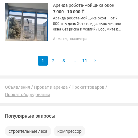
Аренда робота-мойщика окон
7 000 - 10 000 ₸
Аренда робота-мойщика окон — от 7
000 тг в день Хотите идеально чистые
окна без риска и усилий? Возьмите в
аренду робота-мойщика окон — он сам
Алматы, позавчера
моет стекло и оставляет поверхность
без разводов. -...
1
2
3
...
11
Объявления
Прокат и аренда
Прокат товаров
Прокат оборудования
Популярные запросы
строительные леса
компрессор