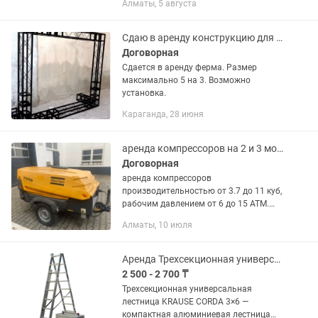
Алматы, 5 августа
Сдаю в аренду конструкцию для фотозоны. Размеры максимально до 4 на 3.
Договорная
Сдается в аренду ферма. Размер
максимально 5 на 3. Возможно
установка.
Караганда, 28 июня
аренда компрессоров на 2 и 3 молотка
Договорная
аренда компрессоров
производительностью от 3.7 до 11 куб,
рабочим давлением от 6 до 15 АТМ.
Предоставляем полный пакет
Алматы, 10 июля
документов с НДС
Аренда Трехсекционная универсальная лестница CORDA 3/6
2 500 - 2 700 ₸
Трехсекционная универсальная
лестница KRAUSE CORDA 3×6 —
компактная алюминиевая лестница