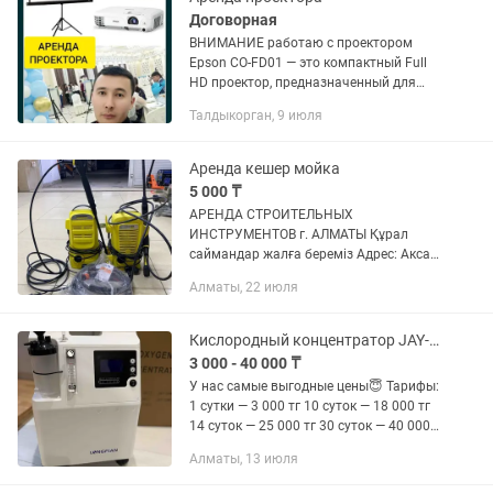
Договорная
ВНИМАНИЕ работаю с проектором
Epson CO-FD01 — это компактный Full
HD проектор, предназначенный для
домашнего кинотеатра, презентаций и
Талдыкорган, 9 июля
обучения! Основные особенности:
Высокая яркость 3000 люмен...
Аренда кешер мойка
5 000 ₸
АРЕНДА СТРОИТЕЛЬНЫХ
ИНСТРУМЕНТОВ г. АЛМАТЫ Құрал
саймандар жалға береміз Адрес: Аксай
1а 27 Б/1 ( напротив кар сити) Быстро,
Алматы, 22 июля
удобно, недорого! В чистом и рабочем
состоянии Надёжный инструмент для...
Кислородный концентратор JAY-5A аренда
3 000 - 40 000 ₸
У нас самые выгодные цены😇 Тарифы:
1 сутки — 3 000 тг 10 суток — 18 000 тг
14 суток — 25 000 тг 30 суток — 40 000
тг (самый выгодный) Минимальный
Алматы, 13 июля
срок аренды 3 суток. Если не можете
дозвониться,...