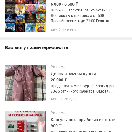
6 000 - 6 500 ₸
ПС5 - 6000тг сутки Только Аксай ЗКО
Доставка внутри города от 500тг.
Просьба звонить до 21:00 Если на
звонки не отвечаю или отключен или
Аксай, 16 июня
вне зоны доступа, то пишите на тот же
номер. Также на продажу...
Вас могут заинтересовать
Реклама
Детская зимняя куртка
20 000 ₸
Продается зимняя куртка Крокид, рост
80-86 отличного качества. Одевали
только 1 сезон, 4 месяца. Совершенно
Астана, сегодня
как новый.
Реклама
Капсулы ноха при болях в суставах
900 ₸