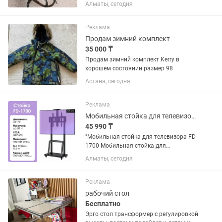
.не путайте Франции Испании или
Алматы, сегодня
другой это made in Italy код есть
можете проверить.. Характеристики.
Сумка Pochette Métis,...
Реклама
Продам зимний комплект
35 000 ₸
Продам зимний комплект Kerry в
хорошем состоянии размер 98
Астана, сегодня
Реклама
Мобильная стойка для телевизора FD-1700 [32-75, до 80 кг, сталь]
45 990 ₸
"Мобильная стойка для телевизора FD-
1700 Мобильная стойка для
телевизора FD-1700 – универсальная
Алматы, сегодня
стойка для телевизоров и панелей до
75” и 80 кг. Регулируемая высота,
стандарт VESA 200x200 –...
Реклама
рабочий стол
Бесплатно
Эрго стол трансформер с регулировкой