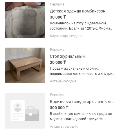
Размеры: 80×80, 90×90,...
Реклама
Детская одежда комбинезон
30 000 ₸
Комбинезон на пуху в идеальном
состоянии. Брали за 120тыс. Фирма
наследник
Караганда, сегодня
Реклама
Стол журнальный
20 000 ₸
Продам журнальный столик ,
поднимается верхняя часть и внутри
можно хранить вещи. Небольшого
Астана, сегодня
размера , очень качественный ,
механизм хорошо работает. Возможен
торг
Реклама
Водитель-экспедитор с личным автомобилем
300 000 ₸
В стабильную компанию по продаже
медицинских изделий требуется
водитель-экспедитор Обязанности: •
Алматы, сегодня
Доставка медицинских изделий по г.