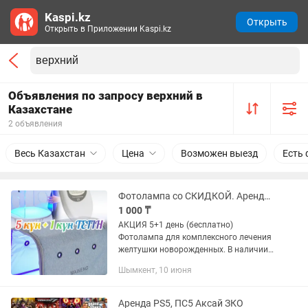
Kaspi.kz
Открыть
Открыть в Приложении Kaspi.kz
Объявления по запросу верхний в
Казахстане
2 объявления
Весь Казахстан
Цена
Возможен выезд
Есть 
Фотолампа со СКИДКОЙ. Аренда.Бесплатное измер-е Билитестом.Аренда фотолампы
1 000 ₸
АКЦИЯ 5+1 день (бесплатно)
Фотолампа для комплексного лечения
желтушки новорожденных. В наличии
имеются новые лампы в аренду.
Шымкент, 10 июня
Бесплатная доставка на все
микрорайоны + консультация
ДИПЛОМИРОВАННОГО...
Аренда PS5, ПС5 Аксай ЗКО