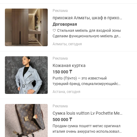
Алматы. • Погрузка и разгрузка
товара. • Работа с накладными и...
Реклама
прихожая Алматы, шкаф в прихожую, прихожая на заказ, обувница
Договорная
🤍 Стильная мебель для входной зоны
Сделаем функциональную мебель для
прихожей, чтобы верхняя одежда,
Алматы, сегодня
обувь и другие вещи всегда были
аккуратно размещены. Подберём
подходящий вариант под интерьер и...
Реклама
Кожаная куртка
150 000 ₸
Punto (Пу́нто) — это известный
турецкий бренд, специализирующийся
на производстве премиальной верхней
Астана, сегодня
одежды из натуральной кожи и меха
Кожаная куртка бренда PUNTO, нежная
телячья кожа 100%....
Реклама
Сумка louis vuitton Lv Pochette Metis пишет метис оригинал
500 000 ₸
Продам сумка пошетт метис оригинал
италия очень аккуратно использовали