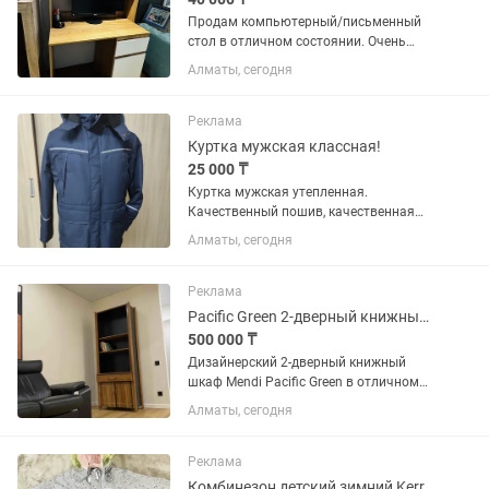
Продам компьютерный/письменный
стол в отличном состоянии. Очень
вместительный и удобный для
Алматы, сегодня
школьника, студента или домашнего
офиса. Характеристики: 📏 Размеры:
100 × 52 × 165 см (Ш × Г × В) 🎨...
Реклама
Куртка мужская классная!
25 000 ₸
Куртка мужская утепленная.
Качественный пошив, качественная
фурнитура. Ткань верха - мембрана
Алматы, сегодня
(дышащая, непромокаемая). Два
верхних кармана на молнии, два
нижних кармана с двойным входом,
Реклама
внутренний...
Pacific Green 2-дверный книжный шкаф коллекция Mendi / Vintage
500 000 ₸
Дизайнерский 2-дверный книжный
шкаф Mendi Pacific Green в отличном
состоянии / коллекционный предмет
Алматы, сегодня
интерьера Retail от 3500$ Размер
(ШГВ): 8105002100 Бренд: Pacific Green
Коллекция: MENDI...
Реклама
Комбинезон детский зимний Kerry Финляндия