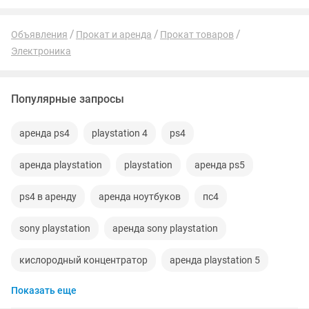
Объявления
Прокат и аренда
Прокат товаров
Электроника
Популярные запросы
аренда ps4
playstation 4
ps4
аренда playstation
playstation
аренда ps5
ps4 в аренду
аренда ноутбуков
пс4
sony playstation
аренда sony playstation
кислородный концентратор
аренда playstation 5
Показать еще
аренда телевизоров
лампа от желтушки