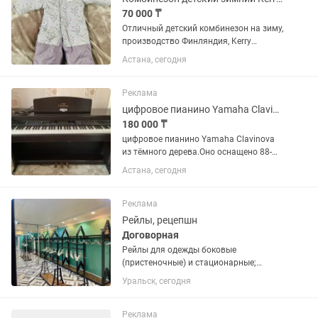
70 000 ₸
Отличный детский комбинезон на зиму,
производство Финляндия, Kerry
Подходит на Астанинскую суровую
Астана, сегодня
зиму, от -15 до -35 Размер 86, но
большемерят. Подходят до 98 см.
Финны обычно высокие. В...
Реклама
цифровое пианино Yamaha Clavinova из тёмного дерева.
180 000 ₸
цифровое пианино Yamaha Clavinova
из тёмного дерева.Оно оснащено 88-
клавишной взвешенной клавиатурой,
Астана, сегодня
большой верхней панелью управления
с множеством кнопок и центральным
дисплеем, а также откидной...
Реклама
Рейлы, рецепшн
Договорная
Рейлы для одежды боковые
(пристеночные) и стационарные;
стойка-ресепшн. Рейлы дизайнерские
Уральск, сегодня
подойдут для верхней одежды:
толстый профиль, надёжное
укрепление.
Реклама