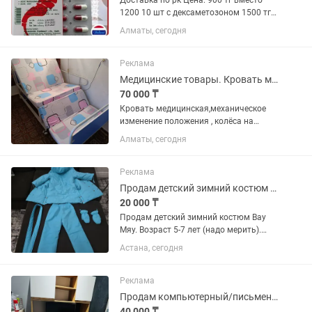
Доставка по рк Цена: 900 тг вместо
1200 10 шт с дексаметозоном 1500 тг
вместо 1900 тг 10 ноха + 20
Алматы, сегодня
дексаметазона «Noxa 20» cпособствует
ослаблению болевого синдрома,
симптомов воспаления при любом...
Реклама
Медицинские товары. Кровать медицинская
70 000 ₸
Кровать медицинская,механическое
изменение положения , колёса на
тормозах,два снимающиеся боковых
Алматы, сегодня
поручня,верхний держатель для
подъёма,может использоваться для
капельницы,остов кровати ,поручни...
Реклама
Продам детский зимний костюм Вау Мяу
20 000 ₸
Продам детский зимний костюм Вау
Мяу. Возраст 5-7 лет (надо мерить).
Относила 1 сезон. Шикарно держит
Астана, сегодня
холод, гуляла всю зиму с красными
щеками и не мёрзла. Брали на
валбериз за 110к, на озоне такой...
Реклама
Продам компьютерный/письменный стол в отличном состоянии.
40 000 ₸