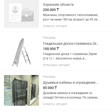
Охранник объекта
250 000 ₸
Мужчины, спортивного телосложения,
рост не ниже 180 см, возраст до 45 лет,
опыт работы в охране, служба в ВС РК,
Алматы, сегодня
отсутствие противопоказаний, объект
находиться по верхней трассе в районе
п. Дилан в...
Реклама
Гладильная доска-стремянка Zepter 2 в 1 Новая, в упаковке
100 000 ₸
Гладильная доска + стремянка Zepter
(2 в 1) ✨ Абсолютно новая, в
заводской упаковке. Удобная и
Кульсары, сегодня
практичная модель, которая сочетает
в себе гладильную доску и стремянку.
Отлично подойдет для глажки...
Реклама
Душевые кабины и ограждения со склада!
85 000 ₸
Душевые кабины и ограждения со
склада! Оптом и в розницу. По самым
низким ценам! Российская Компания
Алматы, сегодня
IVA и APPOLO Сборка без применения
силикона и герметика. Каленое стекло