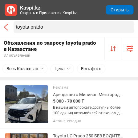
Kaspi.kz
Открыть
Открыть в Приложении Kaspi.kz
Объявления по запросу toyota prado
в Казахстане
37 объявлений
Весь Казахстан
Цена
Есть фото
Реклама
Аренда авто Минивэн Межгород прокат каршеринг в аренду автомобиль в Астане
5 000 - 70 000 ₸
В нашем автопрокате доступны более
100 единиц автомобилей от эконом до
бизнес и премиум класса - HYUNDAI
Астана, сегодня
ACCENT -Hyundai Elantra -Hyundai
Sonata -Hyundai Tucson (кроссовер) -
Hyundai Santa Fe...
Toyota LC Prado 250 БЕЗ ВОДИТЕЛЯ. Прокат авто. Аренда авто. Автопрокат