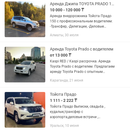
Аренда Джипа TOYOTA PRADO 150 с водителем Туры, экскурсии, делегации
10 000 - 120 000 ₸
Аренда внедорожника Тойота Прадо
150 с профессиональным водителем:
-Трансфер, -Делегации, -Деловые
поездки, -Экскурсии, -Междугородные
Алматы, 30 июля
поездки, -Поездки по красивым
труднодоступным местам.
Аренда Toyota Prado с водителем
от 13 000 ₸
Kaspi RED / Kaspi рассрочка. Аренда
Toyota Prado с водителем. Предлагаем
аренду Toyota Prado с опытным
водителем для: — Свадеб и торжеств; —
Караганда, 21 июня
Встреч из роддома; — Трансферов и
деловых поездок; —...
Тойота Прадо
1 111 - 2 222 ₸
Тойота Прадо Выписки, свадьба ,
кудалык,трансфер с
аэропорта,деловые встречи ,
фотосессия,любые мероприятия
Уральск, 10 июня