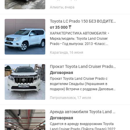
Оптимальное решение для тех, кто
Алматы, вчера
хочет надёжный транспорт и
спокойную поездку без переплат за
лишний...
Toyota LC Prado 150 БЕЗ ВОДИТЕЛЯ. Прокат авто. Аренда авто. Автопрокат
от 35 000 ₸
ХАРАКТЕРИСТИКА АВТОМОБИЛЯ: •
Марка/модель: Toyota Land Cruiser
Prado • Год выпуска: 2013 •Класс:
Внедорожник (кроссовер) • Двигатель:
Караганда, 16 июня
2.7 л. • Привод: Полный • Коробка:
Автомат 💡Узнайте о скидках и...
Прокат Toyota Land Cruiser Prado с водителем
Договорная
Прокат Toyota Land Cruiser Prado с
водителем Свадьбы (Украшения в
подарок) Встречи с роддома Деловые
встречи Также возможен выезд в
Петропавловск, 17 июля
район Постоянным клиентам скидки!
Если недоступен - пишите!
Аренда автомобиля Toyota Land Cruiser Prado ( Прадо )
Договорная
Сдается в аренду внедорожник Toyota
Land Cruiser Prado (Тойота Прадо) 2022