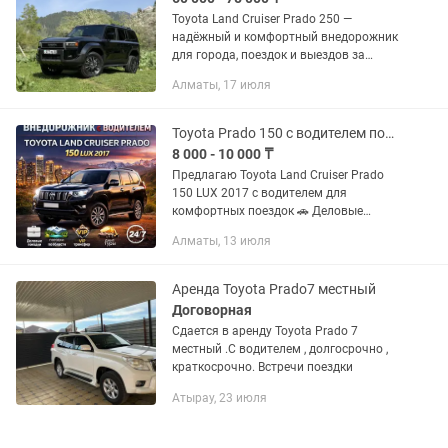
Toyota Land Cruiser Prado 250 —
надёжный и комфортный внедорожник
для города, поездок и выездов за
город. Отличается проходимостью,
Алматы, 17 июля
вместительностью и высоким уровнем
комфорта. 💰 Стоимость: 1 сутки...
Toyota Prado 150 с водителем поездки по Алматы и Алматинской области
8 000 - 10 000 ₸
Предлагаю Toyota Land Cruiser Prado
150 LUX 2017 с водителем для
комфортных поездок 🚗 Деловые
встречи и служебные маршруты ✈️
Алматы, 13 июля
Трансфер в/из аэропорта 🏞️ Поездки
за город и в природные...
Аренда Toyota Prado7 местный
Договорная
Сдается в аренду Toyota Prado 7
местный .С водителем , долгосрочно ,
краткосрочно. Встречи поездки
Атырау, 23 июля