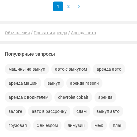
1
2
Объявления
Прокат и аренда
Аренда авто
Популярные запросы
машины на выкуп
авто с выкупом
аренда авто
аренда машин
выкуп
аренда газели
аренда с водителем
chevrolet cobalt
аренда
залоге
авто в рассрочку
сдам
выкуп авто
грузовая
с выездом
лимузин
меж
план