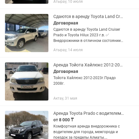
Атырау, 10 июля
предприятий и подрядных
организаций. Автомобиль новый,...
Сдаются в аренду Toyota Land Cruiser Prado и Toyota Hilux 2023 г.в.
Договорная
Сдаются в аренду Toyota Land Cruiser
Prado и Toyota Hilux 2023 г.в. ✅
Внедорожники в отличном состоянии
✅ Полный привод, мощный двигатель
Атырау, 14 июля
— идеально для любых дорог ✅
Подходят для: • Межгородских...
Аренда Тойота Хайлюкс 2012-2013г.Прадо 2008г.
Договорная
Тойота Хайлюкс 2012-2023г.Прадо
2008г.
Актау, 31 мая
Аренда Toyota Prado с водителем Алматы Трансфер Поездки по городу и области
от 8 000 ₸
Комфортная аренда внедорожника с
водителем для города, межгорода и
поездок за пределы Алматы.