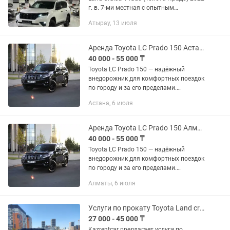
г. в. 7-ми местная с опытным
водителем. Трансфер с аэропорта/
Атырау, 13 июля
вокзала, обслуживание корпоративов,
делегации, юбилеев, свадеб,...
Аренда Toyota LC Prado 150 Астана / Прокат авто
40 000 - 55 000 ₸
Toyota LC Prado 150 — надёжный
внедорожник для комфортных поездок
по городу и за его пределами.
Автомобиль в идеальном техническом
Астана, 6 июля
и эстетическом состоянии. 💰
Стоимость: 1 сутки — 55 000 тг 2–4...
Аренда Toyota LC Prado 150 Алматы / Прокат авто
40 000 - 55 000 ₸
Toyota LC Prado 150 — надёжный
внедорожник для комфортных поездок
по городу и за его пределами.
Автомобиль в идеальном техническом
Алматы, 6 июля
и эстетическом состоянии. 💰
Стоимость: 1 сутки — 55 000 тг 2–4...
Услуги по прокату Toyota Land cruiser Prado 150
27 000 - 45 000 ₸
Kazrentcar предлагает услуги по