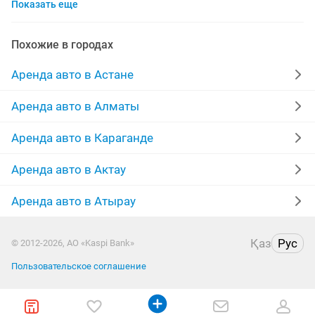
Показать еще
авто аренда с выкупом
доставка
аренда авто с водителем
газель в аренду
Похожие в городах
мопед арендую
аренда на месяц
в залоге
Аренда авто в Астане
посуточна
камри
долгосрочная аренда авто
Аренда авто в Алматы
toyota
аренда машины с выкупом
Аренда авто в Караганде
аренда mercedes
стаже
комфорта
кортеж
Аренда авто в Актау
Аренда авто в Атырау
долгосрочный
водители
сдам машину
chevrolet
машина водитель
выписка роддома
Қаз
Рус
© 2012-2026, АО «Kaspi Bank»
Пользовательское соглашение