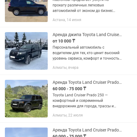
прокату различных легковых
автомобилей от эконом до бизнес
класса, кроссоверы и внедорожники!
Астана, 14 июня
Под такси не даем!!! Таксиге
берілмейді!!! Toyota LC Prado 150,
АКПП,...
Аренда джипа Toyota Land Cruiser Prado с водителем Алматы Премиум сервис
от 10 000 ₸
Персональный автомобиль с
водителем для тех, кто ценит высокий
уровень сервиса, комфорт и точность в
каждой детали. Работаю с клиентами,
Алматы, вчера
которым важно спокойствие в дороге и
профессиональный подход...
Аренда Toyota Land Cruiser Prado 250 Алматы/Прокат внедорожника
60 000 - 75 000 ₸
Toyota Land Cruiser Prado 250 —
комфортный и современный
внедорожник для города, трассы и
поездок в горы. Автомобиль в
Алматы, 22 июля
идеальном техническом и
эстетическом состоянии. 💰 Стоимость:
1 сутки — 75 000...
Аренда Toyota Land Cruiser Prado 250 Алматы/Прокат внедорожника
60 000 - 75 000 ₸