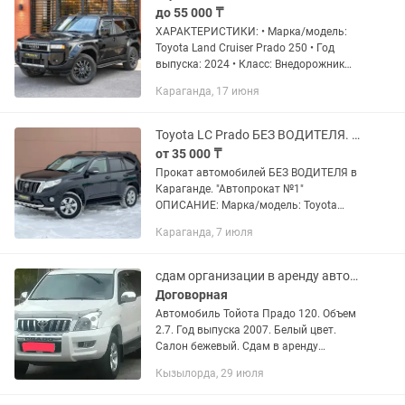
до 55 000 ₸
ХАРАКТЕРИСТИКИ: • Марка/модель:
Toyota Land Cruiser Prado 250 • Год
выпуска: 2024 • Класс: Внедорожник
(кроссовер) • Двигатель: 2.7 л. •
Караганда, 17 июня
Коробка: Автомат • Привод: Полный •
Вместимость: до 5...
Toyota LC Prado БЕЗ ВОДИТЕЛЯ. Прокат авто. Аренда авто. Аренда машин.
от 35 000 ₸
Прокат автомобилей БЕЗ ВОДИТЕЛЯ в
Караганде. "Автопрокат №1"
ОПИСАНИЕ: Марка/модель: Toyota
Land Cruiser Prado Год выпуска: 2016
Караганда, 7 июля
Класс: Внедорожник (кроссовер)
Двигатель: 2.7 л. Привод:...
сдам организации в аренду автомобиль Тойота Прадо 120
Договорная
Автомобиль Тойота Прадо 120. Объем
2.7. Год выпуска 2007. Белый цвет.
Салон бежевый. Сдам в аренду
организации.
Кызылорда, 29 июля