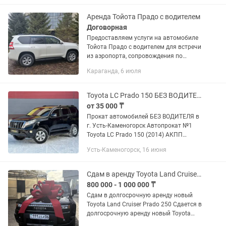
Аренда Тойота Прадо с водителем
Договорная
Предоставляем услуги на автомобиле
Тойота Прадо с водителем для встречи
из аэропорта, сопровождения по
городу , встреча делигаций,торжеств и
Караганда, 6 июля
праздников . Комфортный салон,
аккуратный внешний вид ,...
Toyota LC Prado 150 БЕЗ ВОДИТЕЛЯ. Прокат авто. Аренда авто. Аренда машин.
от 35 000 ₸
Прокат автомобилей БЕЗ ВОДИТЕЛЯ в
г. Усть-Каменогорск Автопрокат №1
Toyota LC Prado 150 (2014) АКПП
ТАРИФЫ: • Город - 35000тг/сутки
Усть-Каменогорск, 16 июня
(Лимит 200 км, радиус 50 км от г. Усть-
Каменогорск) • Межгород -...
Сдам в аренду Toyota Land Cruiser Prado 250
800 000 - 1 000 000 ₸
Сдам в долгосрочную аренду новый
Toyota Land Cruiser Prado 250 Сдается в
долгосрочную аренду новый Toyota
Land Cruiser Prado 250 для компаний,