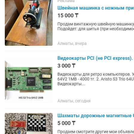
Реклама
Швейная машинка с ножным прив
15 000 ₸
Продам винтажную швейную машинку 
Подойдет: для шитья (при необходимости обслуживания); как предмет интерьера в стиле
ретро, лофт или винтаж; для...
Алматы, вчера
Видеокарты PCI (не PCI express).
3 000 ₸
Видеокарты для ретро компьютеров. Устанавли
64V2 1MB - 4000 тг. 2. Aristo S3 Trio 64UV+ 1MB - 4000 тг. То
Видеокарты...
Алматы, сегодня
Шахматы дорожные магнитные С
5 000 ₸
Продаем смотрите другие мои объявл