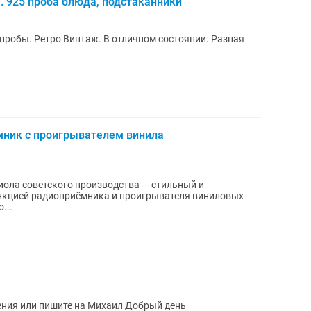
. 925 проба блюда, подстаканники
 пробы. Ретро Винтаж. В отличном состоянии. Разная
мник с проигрывателем винила
иола советского производства — стильный и
нкцией радиоприёмника и проигрывателя виниловых
...
ения или пишите на Михаил Добрый день