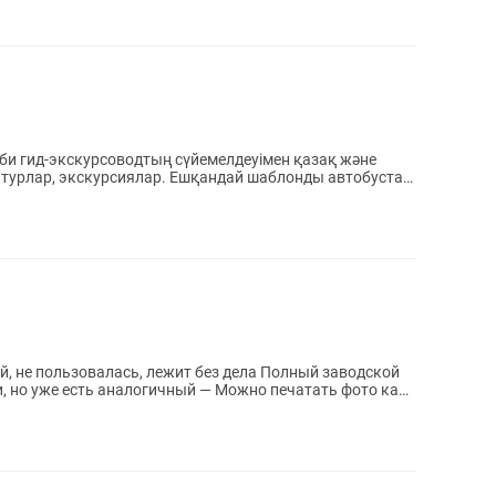
іби гид-экскурсоводтың сүйемелдеуімен қазақ және
е турлар, экскурсиялар. Ешқандай шаблонды автобустар
вый, не пользовалась, лежит без дела Полный заводской
, но уже есть аналогичный — Можно печатать фото как