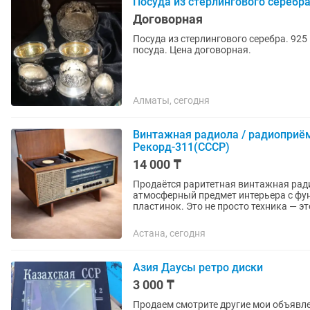
Посуда из стерлингового серебра
Договорная
Посуда из стерлингового серебра. 925
посуда. Цена договорная.
Алматы, сегодня
Винтажная радиола / радиоприё
Рекорд-311(СССР)
14 000 ₸
Продаётся раритетная винтажная рад
атмосферный предмет интерьера с фу
пластинок. Это не просто техника — это
Астана, сегодня
Азия Даусы ретро диски
3 000 ₸
Продаем смотрите другие мои объявл