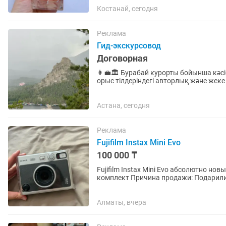
Костанай, сегодня
Реклама
Гид-экскурсовод
Договорная
👩💼🏛️ Бурабай курорты бойынша кәс
орыс тілдеріндегі авторлық және жек
жоқ — тек сіздің ыңғайыңызға...
Астана, сегодня
Реклама
Fujifilm Instax Mini Evo
100 000 ₸
Fujifilm Instax Mini Evo абсолютно но
комплект Причина продажи: Подарили
с телефона, так и с...
Алматы, вчера