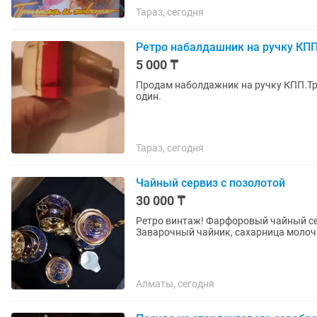
Тараз, сегодня
Ретро набалдашник на ручку КПП
5 000 ₸
Продам наболдажник на ручку КПП.Три
один.
Тараз, сегодня
Чайный сервиз с позолотой
30 000 ₸
Ретро винтаж! Фарфоровый чайный се
Заварочный чайник, сахарница молочн
Алматы, сегодня