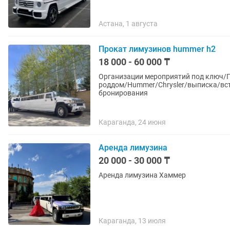
Астана, 1 августа
Прокат лимузинов hummer h2
18 000 - 60 000 ₸
Организации мероприятий под ключ/
роддом/Hummer/Chrysler/выписка/вст
бронирования
Караганда, 24 июня
Аренда лимузина
20 000 - 30 000 ₸
Аренда лимузина Хаммер
Караганда, 13 июля