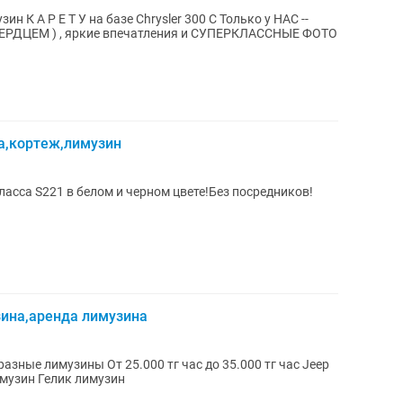
о у НАС --
СЕРДЦЕМ ) , яркие впечатления и СУПЕРКЛАССНЫЕ ФОТО
а,кортеж,лимузин
асса S221 в белом и черном цвете!Без посредников!
зина,аренда лимузина
имузин Хаммер лимузин Гелик лимузин