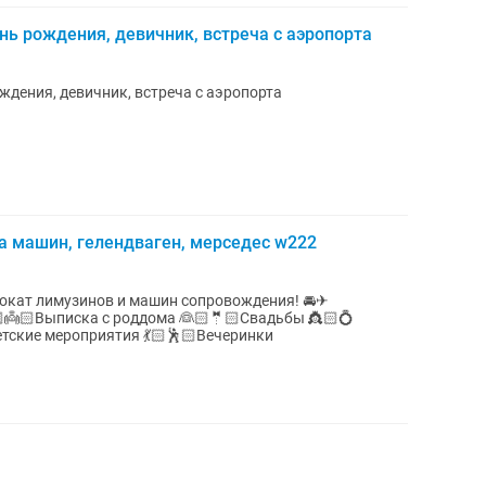
нь рождения, девичник, встреча с аэропорта
ждения, девичник, встреча с аэропорта
а машин, гелендваген, мерседес w222
т лимузинов и машин сопровождения! 🚘✈
👼🏻Выписка с роддома 👰🏻🤵🏻Свадьбы 👸🏻💍
тские мероприятия 💃🏻🕺🏻Вечеринки