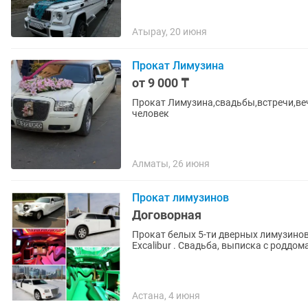
Атырау, 20 июня
Прокат Лимузина
от 9 000 ₸
Прокат Лимузина,свадьбы,встречи,веч
человек
Алматы, 26 июня
Прокат лимузинов
Договорная
Прокат белых 5-ти дверных лимузинов
Excalibur . Свадьба, выписка с роддо
Астана, 4 июня