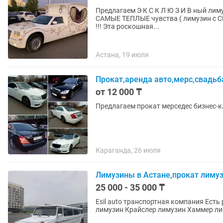
Предлагаем Э К С К Л Ю З И В ный лимузин К А Р Е Т У на базе Chrysler 300 C Тольк
САМЫЕ ТЕПЛЫЕ чувства ( лимузин с 
!!! Эта роскошная...
Астана, 19 июля
Прокат,аренда авто,мерс,свадьб
от 12 000 ₸
Предлагаем прокат мерседес бизнес-кл
Караганда, 26 июля
Лимузины в Астане,прокат лиму
25 000 - 35 000 ₸
Esil auto транспортная компания Есть разные лимузины От 25.000 тг час до 35.000 тг час Jeep
лимузин Крайслер л