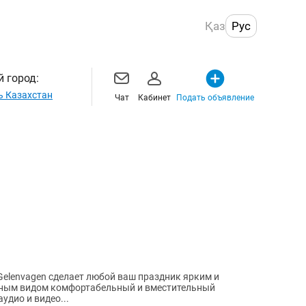
Қаз
Рус
 город:
ь Казахстан
Чат
Кабинет
Подать объявление
elenvagen сделает любой ваш праздник ярким и
ным видом комфортабельный и вместительный
дио и видео...