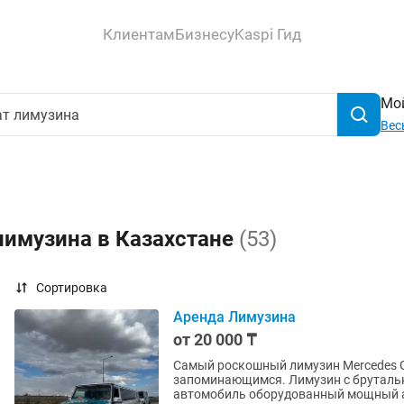
Клиентам
Бизнесу
Kaspi Гид
Мой
Вес
лимузина в Казахстане
(53)
Сортировка
Аренда Лимузина
от 20 000 ₸
Самый роскошный лимузин Mercedes G
запоминающимся. Лимузин с бруталь
автомобиль оборудованный мощный ау