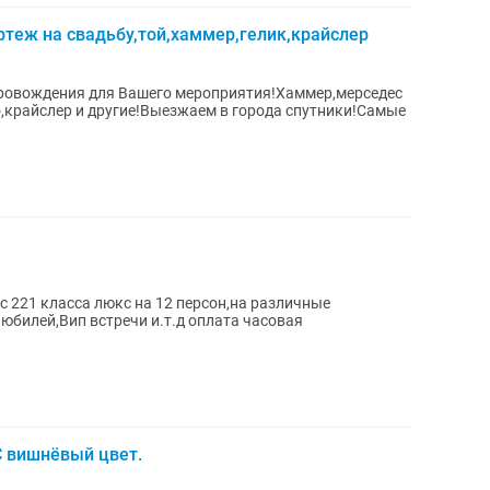
ртеж на свадьбу,той,хаммер,гелик,крайслер
ровождения для Вашего мероприятия!Хаммер,мерседес
о,крайслер и другие!Выезжаем в города спутники!Самые
 221 класса люкс на 12 персон,на различные
юбилей,Вип встречи и.т.д оплата часовая
С вишнёвый цвет.