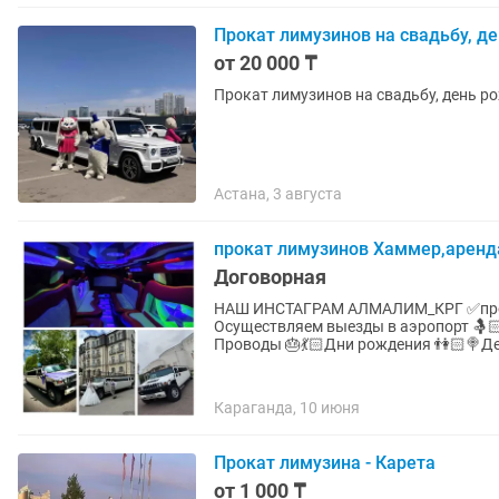
Прокат лимузинов на свадьбу, де
от 20 000 ₸
Прокат лимузинов на свадьбу, день ро
Астана, 3 августа
прокат лимузинов Хаммер,аренд
Договорная
НАШ ИНСТАГРАМ АЛМАЛИМ_КРГ ✅прока
Осуществляем выезды в аэропорт 🤱
Проводы 🎂💃🏻Дни рождения 👫🏻🍭Де
Караганда, 10 июня
Прокат лимузина - Карета
от 1 000 ₸