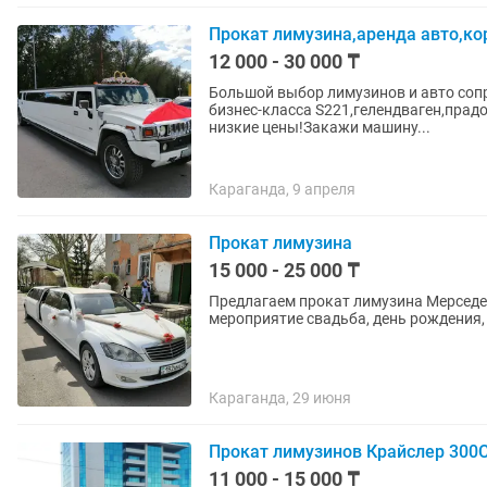
Прокат лимузина,аренда авто,ко
12 000 - 30 000 ₸
Большой выбор лимузинов и авто соп
бизнес-класса S221,гелендваген,прад
низкие цены!Закажи машину...
Караганда, 9 апреля
Прокат лимузина
15 000 - 25 000 ₸
Предлагаем прокат лимузина Мерседес
мероприятие свадьба, день рождения, 
Караганда, 29 июня
Прокат лимузинов Крайслер 300
11 000 - 15 000 ₸