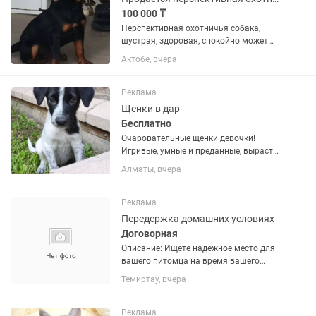
100 000 ₸
Перспективная охотничья собака,
шустрая, здоровая, спокойно может
привыкнуть и работать на охоте с
Актобе, вчера
другим хозяином.
Реклама
Щенки в дар
Бесплатно
Очаровательные щенки девочки!
Игривые, умные и преданные, вырастут
отличными охранниками и верными
Алматы, вчера
друзьями. Отдаются только в добрые и
ответственные руки. Помощь с
вакцинацией и стерилизацией!
Реклама
Передержка домашних условиях
Договорная
Описание: Ищете надежное место для
вашего питомца на время вашего
отсутствия? Предлагаю качественную
Темиртау, вчера
домашнюю передержку, где ваш
любимец получит максимум внимания
и заботы. Преимущества моей...
Реклама