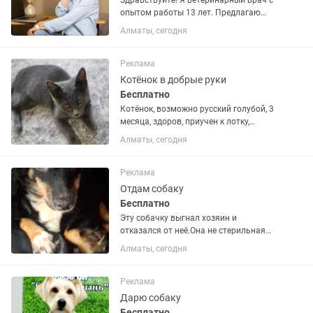
Здравствуйте! Я ветеринарный врач с
опытом работы 13 лет. Предлагаю
услуги кастрации и стерилизации
Алматы, сегодня
кошек и собак с выездом на дом. А так
же широкий спектр терапевтических
услуги (обработка ран,...
Реклама
Котёнок в добрые руки
Бесплатно
Котёнок, возможно русский голубой, 3
месяца, здоров, приучен к лотку,
обработан от блох и паразитов. Был
Алматы, сегодня
найден в месте, где очень много собак
Реклама
Отдам собаку
Бесплатно
Эту собачку выгнал хозяин и
отказался от неё.Она не стерильная
уже 1 щенков на,улице мы раздали.на
Алматы, сегодня
сегодня у нее сложная ситуация она
опять может пойти на улицу.т.к нельзя
ее больше держать а к...
Реклама
Дарю собаку
Бесплатно