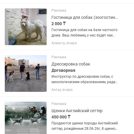
более изумительным характером! Это
кошка-любовь,...
Реклама
Гостиница для собак (зоогостиница, передержка)
2 000 ₸
Гостиница для собак на базе частного
дома. Ваш любимец у нас будет как
дома мы его выгуляем и накормим.
Алматы, вчера
Возможно содержание как в вольере
так и в доме вместе с нами. Учтем все
Ваши пожелания...
Реклама
Дрессировка собак
Договорная
Инструктор по дрессировке собак, с
кинологическим образованием, рада
помочь в воспитании ваших собак!
Актау, вчера
Предлагаю пройти курс послушания
(общий курс дрессировки — ОКД),
бытовая дрессировка, коррекция...
Реклама
Щенки Английский сеттер
450 000 ₸
Продаются щенки породы Английский
сеттер, рождённые 28.06.26г, 8 щенков-