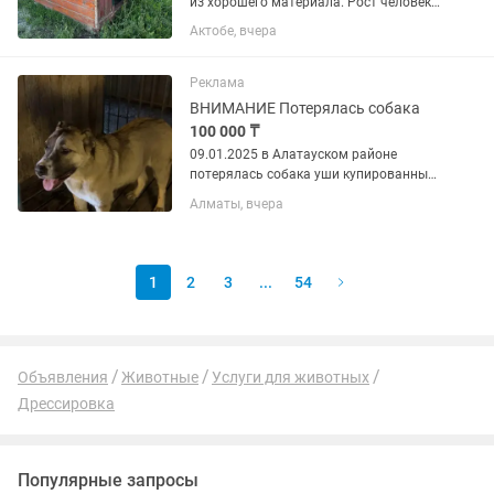
из хорошего материала. Рост человека
на фото 154см. После использования
Актобе, вчера
помыли, хлоркой. Для нас она
большая. Самовывоз!!!
Реклама
ВНИМАНИЕ Потерялась собака
100 000 ₸
09.01.2025 в Алатауском районе
потерялась собака уши купированные
на правой лапе по середине шишка.
Алматы, вчера
ВОЗНАГРАЖДЕНИЕ 100.000тг
1
2
3
...
54
Объявления
Животные
Услуги для животных
Дрессировка
Популярные запросы