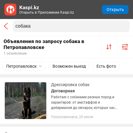
Kaspi.kz
Открыть
Открыть в Приложении Kaspi.kz
Объявления по запросу собака в
Петропавловске
1 объявление
Петропавловск
Возможен выезд
Есть фото
Дрессировка собак
Договорная
Работаю с собаками разных пород и
характеров: от амстаффов и
доберманов до овчарок, которых часто
считают «умными и послушными с
Петропавловск, 20 июля
рождения». На самом деле любая
собака требует внимания и
правильной...