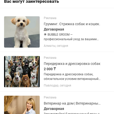
Вас могут заинтересовать
Реклама
Груминг. Стрижка собак и кошек.
Договорная
🌟 BUBBLE GROOM —
профессиональный уход за вашими
хвостиками! 🐾 Ищете, где подарить
Алматы, сегодня
вашему питомцу королевскую заботу и
безупречный вид? Наш салон BUBBLE
GROOM приглашает собак и кошек на
Реклама
комплексные...
Передержка и дрессировка собак
2 000 ₸
Передержка и дрессировка собак,
обязательное условие ветеринарный
паспорт с проставленными вакцинами.
Павлодар, сегодня
Дрессировка с 0, общий курс
послушания. Всё основное, что должна
уметь каждая собака. Передержка...
Реклама
Ветеринар на дом | Ветеринарный врач на дом выезд | Кастрация / стерил
Договорная