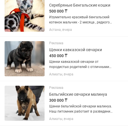
Серебряные Бенгальские кошки
500 000 ₸
Изумительно красивый бенгальский
котенок мальчик - 2 месяца , редкого
серебряного окраса, с очень красивым
Астана, вчера
и редким рисунком на шубке и еще
более изумительным характером! Это
кошка-любовь,...
Реклама
Щенки кавказской овчарки
450 000 ₸
Щенки кавказской овчарки от
породистых родителей с отличными
охранными качествами. Стоимость: -
Алматы, вчера
Кобель - 450 000 тенге. - Сука - 350 000
тенге. Сейчас щенкам 1 месяц.
Передача новым владельцам...
Реклама
Бельгийские овчарки малинуа
300 000 ₸
Щенки бельгийской овчарки малинуа.
Наш питомник работает в разведении
только одной породы, стаж 12 лет.
Алматы, вчера
Общий стаж племенной деятельности
заводчика 32 года. Питомник Бестия