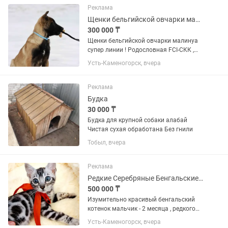
БО официально...
Реклама
Щенки бельгийской овчарки малинуа с родословной
300 000 ₸
Щенки бельгийской овчарки малинуа
супер линии ! Родословная FCI-СКК ,
перспектива для выставок и спорта,
Усть-Каменогорск, вчера
оба родителя семейные квартирные
собаки. ОТЕЦ ЩЕНКОВ : Бестия БО
Максимус , лучшая спортивная...
Реклама
Будка
30 000 ₸
Будка для крупной собаки алабай
Чистая сухая обработана Без гнили
Тобыл, вчера
Реклама
Редкие Серебряные Бенгальские Котята
500 000 ₸
Изумительно красивый бенгальский
котенок мальчик - 2 месяца , редкого
серебряного окраса, с очень красивым
Усть-Каменогорск, вчера
и редким рисунком на шубке и еще