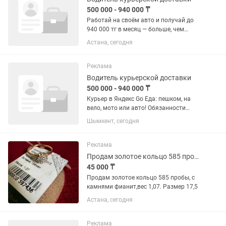
500 000 - 940 000 ₸
Работай на своём авто и получай до
940 000 тг в месяц — больше, чем
рулём такси! Доставка еды —
Астана, сегодня
стабильный спрос, короткие маршруты
и меньше простоев. Почему выгодно:
Доход выше среднего по такси...
Реклама
Водитель курьерской доставки
500 000 - 940 000 ₸
Курьер в Яндекс Go Еда: пешком, на
вело, мото или авто! Обязанности
Доставка заказов из ресторанов
Шымкент, сегодня
клиентам в выбранном вами радиусе.
Работа вблизи дома — вы сами
выбираете районы для доставки (1–2...
Реклама
Продам золотое кольцо 585 пробы
45 000 ₸
Продам золотое кольцо 585 пробы, с
камнями фианит,вес 1,07. Размер 17,5
Астана, сегодня
Реклама