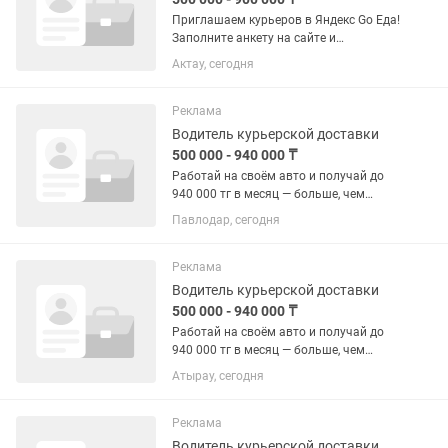
Приглашаем курьеров в Яндекс Go Еда!
Заполните анкету на сайте и
зарабатывайте уже сегодня! Работайте
Актау, сегодня
пешком, на велосипеде, мотоцикле или
автомобиле — выбирайте удобный для
вас...
Реклама
Водитель курьерской доставки
500 000 - 940 000 ₸
Работай на своём авто и получай до
940 000 тг в месяц — больше, чем
рулём такси! Доставка еды —
Павлодар, сегодня
стабильный спрос, короткие маршруты
и меньше простоев. Почему выгодно:
Доход выше среднего по такси...
Реклама
Водитель курьерской доставки
500 000 - 940 000 ₸
Работай на своём авто и получай до
940 000 тг в месяц — больше, чем
рулём такси! Доставка еды —
Атырау, сегодня
стабильный спрос, короткие маршруты
и меньше простоев. Почему выгодно:
Доход выше среднего по такси...
Реклама
Водитель курьерской доставки