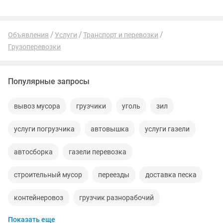
Объявления
Услуги
Транспорт и перевозки
Грузоперевозки
Популярные запросы
вывоз мусора
грузчики
уголь
зил
услуги погрузчика
автовышка
услуги газели
автосборка
газели перевозка
строительный мусор
переезды
доставка песка
контейнеровоз
грузчик разнорабочий
Показать еще
услуги грузчика
стройматериалы
разборка