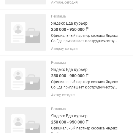
курьера. Опыт работы не требуется.
Актобе, сегодня
Обучаем, выдаем инвентарь и
выводим на линию в день обращения.
ДОХОД И ВЫПЛАТЫ: Мы предлагаем...
Реклама
Яндекс Еда курьер
250 000 - 950 000 ₸
Официальный партнер сервиса Яндекс
Go Еда приглашает к сотрудничеству
курьера. Опыт работы не требуется.
Атырау, сегодня
Обучаем, выдаем инвентарь и
выводим на линию в день обращения.
ДОХОД И ВЫПЛАТЫ: Мы предлагаем...
Реклама
Яндекс Еда курьер
250 000 - 950 000 ₸
Официальный партнер сервиса Яндекс
Go Еда приглашает к сотрудничеству
курьера. Опыт работы не требуется.
Актау, сегодня
Обучаем, выдаем инвентарь и
выводим на линию в день обращения.
ДОХОД И ВЫПЛАТЫ: Мы предлагаем...
Реклама
Яндекс Еда курьер
250 000 - 950 000 ₸
Официальный партнер сервиса Яндекс