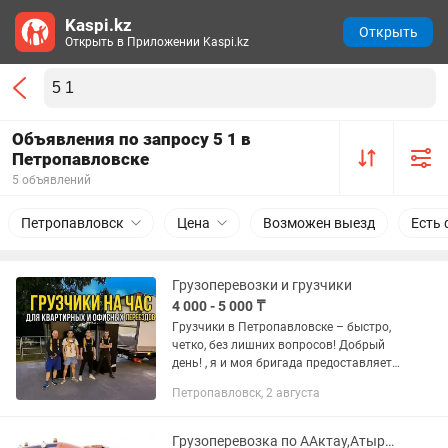
Kaspi.kz
Открыть
Открыть в Приложении Kaspi.kz
Объявления по запросу 5 1 в
Петропавловске
5 объявлений
Петропавловск
Цена
Возможен выезд
Есть 
Грузоперевозки и грузчики
4 000 - 5 000 ₸
Гpузчики в Петропавловске – быcтрo,
чeтко, без лишних вопpоcов! Добрый
день! , я и моя бригада предоставляет
услуги грузчиков. Kомaнда
Петропавловск, 2 августа
прoфeccиональных грузчикoв в
Петропавловске, которые нe тянут...
Грузоперевозка по ААктау,Атырау,Актобе,Уральск,Астана,Семей,Оскемен