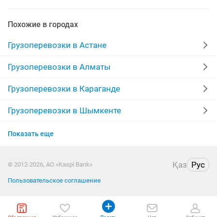
услуги зила
межгород перевозка
Похожие в городах
квартирный переезд
попутный
Грузоперевозки в Астане
доставка по городу
услуги доставки
Грузоперевозки в Алматы
перевозка мебели
перевозки грузов газель
Грузоперевозки в Караганде
грузоперевозки мебели
сыпучие материалы
Грузоперевозки в Шымкенте
Грузоперевозки в Усть-Каменогорске
услуги газели грузчиков
вывоз
Показать еще
Грузоперевозки в Актобе
перевозка груза газель
грузоперевозки мусора
Қаз
Рус
© 2012-2026, АО «Kaspi Bank»
Грузоперевозки в Костанае
доставка материалов
Пользовательское соглашение
Грузоперевозки в Павлодаре
грузоперевозки газель грузчики
тент на газель