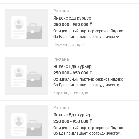
200 мм, Номинальное сопротивление 4
Ом, Номинальная мощность 140...
Реклама
Яндекс еда курьер
250 000 - 950 000 ₸
Официальный партнер сервиса Яндекс
Go Еда приглашает к сотрудничеству
курьера. Опыт работы не требуется.
Шымкент, сегодня
Обучаем, выдаем инвентарь и
выводим на линию в день обращения.
ДОХОД И ВЫПЛАТЫ: Мы предлагаем...
Реклама
Яндекс Еда курьер
250 000 - 950 000 ₸
Официальный партнер сервиса Яндекс
Go Еда приглашает к сотрудничеству
курьера. Опыт работы не требуется.
Караганда, сегодня
Обучаем, выдаем инвентарь и
выводим на линию в день обращения.
ДОХОД И ВЫПЛАТЫ: Мы предлагаем...
Реклама
Яндекс Еда курьер
250 000 - 950 000 ₸
Официальный партнер сервиса Яндекс
Go Еда приглашает к сотрудничеству