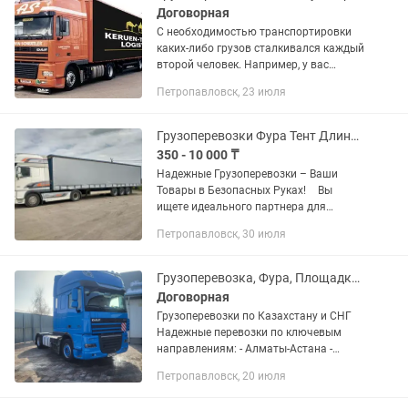
Договорная
С необходимостью транспортировки
каких-либо грузов сталкивался каждый
второй человек. Например, у вас
планируется офисный или квартирный
Петропавловск, 23 июля
переезд, и необходимы услуги газели и
грузчиков? Нет ничего...
Грузоперевозки Фура Тент Длинамер Межгород
350 - 10 000 ₸
Надежные Грузоперевозки – Ваши
Товары в Безопасных Руках! Вы
ищете идеального партнера для
грузоперевозок? Наша компания - ваш
Петропавловск, 30 июля
надежный путь к успешной доставке!
Круглосуточная поддержка — на...
Грузоперевозка, Фура, Площадка, Трал, Рефрижератор Камаз
Договорная
Грузоперевозки по Казахстану и СНГ
Надежные перевозки по ключевым
направлениям: - Алматы-Астана -
Алматы-Шымкент - Алматы-Актау -
Петропавловск, 20 июля
Алматы-Устькаман - Алматы - Орал -
Алматы - Атырау - Алматы-...