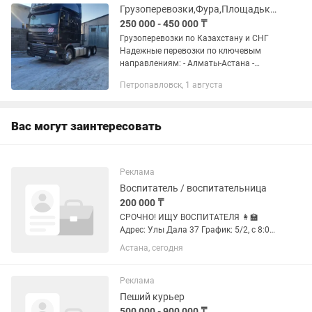
Грузоперевозки,Фура,Площадька,Трал,Рефрижератор,Камаз
250 000 - 450 000 ₸
Грузоперевозки по Казахстану и СНГ
Надежные перевозки по ключевым
направлениям: - Алматы-Астана -
Алматы-Шымкент - Алматы-Актау -
Петропавловск, 1 августа
Алматы-Устькаман - Алматы - Орал -
Алматы - Атырау - Алматы-...
Вас могут заинтересовать
Реклама
Воспитатель / воспитательница
200 000 ₸
СРОЧНО! ИЩУ ВОСПИТАТЕЛЯ 👩🏫
Адрес: Улы Дала 37 График: 5/2, с 8:00
до 18:30 Оплата: оклад 200тыс с
Астана, сегодня
последующим повышением
заработной платой) Возраст
детей:русская предшкольная группа 4-
Реклама
6лет Группа 2мл...
Пеший курьер
500 000 - 900 000 ₸