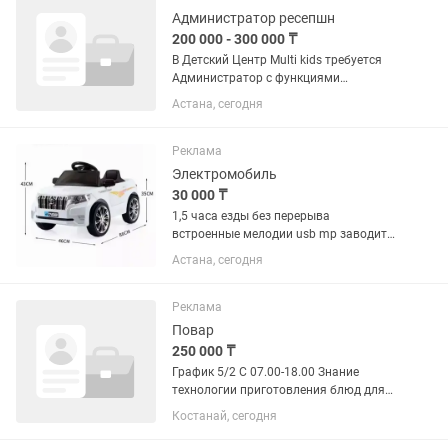
Администратор ресепшн
200 000 - 300 000 ₸
В Детский Центр Multi kids требуется
Администратор с функциями
Менеджера - консультирование по
Астана, сегодня
услугам центра — Запись клиентов на
занятия, ведение расписания — Приём
оплаты, — Работа с CRM-системой...
Реклама
Электромобиль
30 000 ₸
1,5 часа езды без перерыва
встроенные мелодии usb mp заводится
с кнопки фары светятся управление
Астана, сегодня
смартфоном автомобиль качается
вперед назад пульт дистанционного
управления
Реклама
Повар
250 000 ₸
График 5/2 С 07.00-18.00 Знание
технологии приготовления блюд для
детского питания. Знание санитарных
Костанай, сегодня
норм и правил (СанПиН), требований к
организации школьного питания.