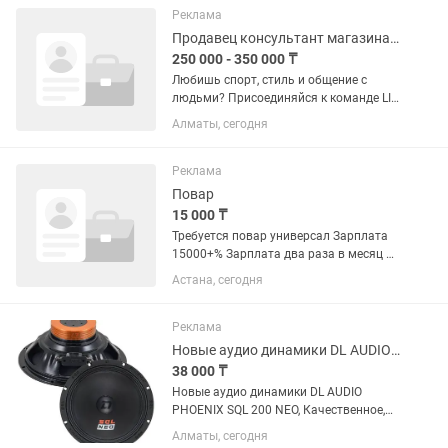
Умение работать по...
Реклама
Продавец консультант магазина LI-NING Мега
250 000 - 350 000 ₸
Любишь спорт, стиль и общение с
людьми? Присоединяйся к команде LI-
NING! Что мы предлагаем: ✅
Алматы, сегодня
Официальное трудоустройство. ✅
График 5/2 (сменный). ✅ Почасовую
оплату + бонусы с продаж. ✅
Реклама
Обучение,...
Повар
15 000 ₸
Требуется повар универсал Зарплата
15000+% Зарплата два раза в месяц 5
и 20 числа Питание, развозка Режим
Астана, сегодня
работы 11:00-00:00 Мангилик Ел 37/1
Республика 5
Реклама
Новые аудио динамики DL AUDIO PHOENIX SQL 200 NEO
38 000 ₸
Новые аудио динамики DL AUDIO
PHOENIX SQL 200 NEO, Качественное,
мощное, чистое детализированное
Алматы, сегодня
звучание с отличным панчем. Диаметр