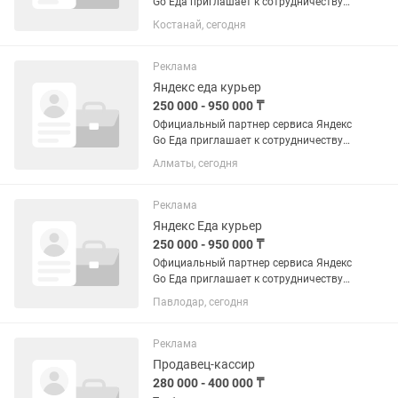
Go Еда приглашает к сотрудничеству
курьера. Опыт работы не требуется.
Костанай, сегодня
Обучаем, выдаем инвентарь и
выводим на линию в день обращения.
ДОХОД И ВЫПЛАТЫ: Мы предлагаем...
Реклама
Яндекс еда курьер
250 000 - 950 000 ₸
Официальный партнер сервиса Яндекс
Go Еда приглашает к сотрудничеству
курьера. Опыт работы не требуется.
Алматы, сегодня
Обучаем, выдаем инвентарь и
выводим на линию в день обращения.
ДОХОД И ВЫПЛАТЫ: Мы предлагаем...
Реклама
Яндекс Еда курьер
250 000 - 950 000 ₸
Официальный партнер сервиса Яндекс
Go Еда приглашает к сотрудничеству
курьера. Опыт работы не требуется.
Павлодар, сегодня
Обучаем, выдаем инвентарь и
выводим на линию в день обращения.
ДОХОД И ВЫПЛАТЫ: Мы предлагаем...
Реклама
Продавец-кассир
280 000 - 400 000 ₸