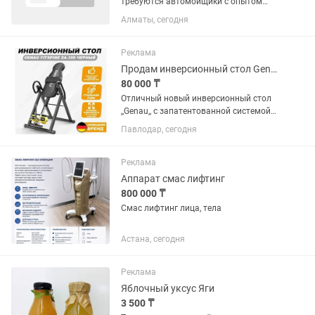
требуются автомойщики с опытом
работы оплата каждый день на руки
Алматы, сегодня
35% пр ... (можно с проживанием)
требования аккуратность не пиюши
умение работать в команде...
Реклама
Продам инверсионный стол Genau Fitspine EA-350 черный
80 000 ₸
Отличный новый инверсионный стол
,,Genau,, с запатентованной системой
для закрепления ног. Специальные
Павлодар, сегодня
обхватывающие мягкие зажимы
вокруг голеностопного сустава
позволяют безболезненно
Реклама
выдерживать...
Аппарат смас лифтинг
800 000 ₸
Смас лифтинг лица, тела
Астана, сегодня
Реклама
Яблочный уксус Яги
3 500 ₸