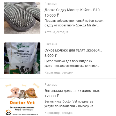
График работы : Понедельник -пятница
Реклама
С...
Доска Садху Мастер Кайсен Б10 (10 мм) / Полный комплект
15 000 ₸
Продам абсолютно новый набор досок
Садху от известного бренда Master
Kasen (модель Б10). Подарили, лежит
Астана, сегодня
без дела. Шаг гвоздей 10 мм — это
идеальный классический стандарт. Он
отлично подходит как...
Реклама
Сухое молоко для телят .жеребят и ягнят
8 900 ₸
Сухое молоко для всех видов сх
животных,адрес ветаптека клиники
DOCTOR VET,ул. Карла Маркса,39 тел
Караганда, сегодня
Бауыржан
Реклама
Эвтаназия домашних животных
17 000 ₸
Ветклиника Doctor Vet предлагает
услуги по эвтаназии и вывозу на
кремацию кошек и собак по
Караганда, сегодня
приемлемым ценам тел адрес ул.Карла