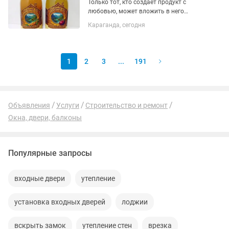
Только тот, кто создаёт продукт с
любовью, может вложить в него
настоящую силу. Для нас уксус — это
Караганда, сегодня
не просто бутылка на полке. Это живой
продукт. Это процесс. Это забота. Это
уважение к природе и к...
1
2
3
...
191
Объявления
Услуги
Строительство и ремонт
Окна, двери, балконы
Популярные запросы
входные двери
утепление
установка входных дверей
лоджии
вскрыть замок
утепление стен
врезка