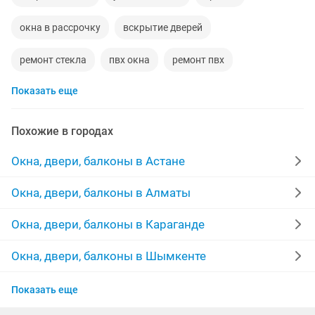
окна в рассрочку
вскрытие дверей
ремонт стекла
пвх окна
ремонт пвх
Показать еще
рассрочка балконов
изготовлю
вскрытие замена
ремонт окон пвх
договор
Похожие в городах
двери входны
вскрытие замков дверь
на ночь
Окна, двери, балконы в Астане
установка балконных
замок вскрытье
ключи
Окна, двери, балконы в Алматы
изготовление ремонт стеклопакетов
Окна, двери, балконы в Караганде
установка замков врезка
Окна, двери, балконы в Шымкенте
Окна, двери, балконы в Усть-Каменогорске
стеклопакеты замена изготовление
балкон ключ
Показать еще