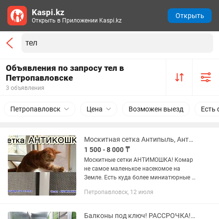
Kaspi.kz
Открыть
Открыть в Приложении Kaspi.kz
Объявления по запросу тел в
Петропавловске
3 объявления
Петропавловск
Цена
Возможен выезд
Есть 
Москитная сетка Антипыль, Антикошка, Антикошка, Ультравью, Стандартная
1 500 - 8 000 ₸
Москитные сетки АНТИМОШКА! Комар
не самое маленькое насекомое на
Земле. Есть куда более миниатюрные и
не менее приятные представители
Петропавловск, 12 июля
фауны. Например, мошки и прочая
крылатая наномелочь, которая,...
Балконы под ключ! РАССРОЧКА! КРЕДИТ! Петропавловск