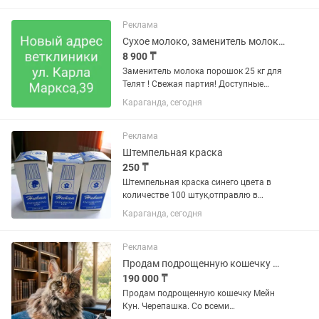
Маркса 39 (выезжаем после 19 часов
вечера )
Реклама
Сухое молоко, заменитель молока для телят
8 900 ₸
Заменитель молока порошок 25 кг для
Телят ! Свежая партия! Доступные
цены!мешок адрес ветаптеки ул. Карла
Караганда, сегодня
Маркса ,39 .г.Караганда,ветклиника
DOCTOR VET
Реклама
Штемпельная краска
250 ₸
Штемпельная краска синего цвета в
количестве 100 штук,отправлю в
любой город РК !!!Тел
Караганда, сегодня
Реклама
Продам подрощенную кошечку Мейн Кун.
190 000 ₸
Продам подрощенную кошечку Мейн
Кун. Черепашка. Со всеми