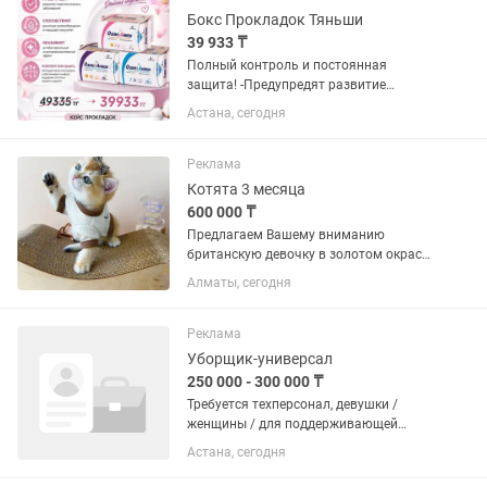
Бокс Прокладок Тяньши
39 933 ₸
Полный контроль и постоянная
защита! -Предупредят развитие
гинекологических заболеваний
Астана, сегодня
-Способствуют регуляции
кровообращения и повышают
иммунитет -Оказывают
Реклама
антибактериальный и...
Котята 3 месяца
600 000 ₸
Предлагаем Вашему вниманию
британскую девочку в золотом окрасе!
Девочка в роскошной плюшевой шубе,
Алматы, сегодня
в теле, кость широкая, как и полагается
этим плюшевым мишкам,
воспитана,социально...
Реклама
Уборщик-универсал
250 000 - 300 000 ₸
Требуется техперсонал, девушки /
женщины / для поддерживающей
уборки в детском клубе Активные,
Астана, сегодня
шустрые , быстрообучаемые ,
ответственные , исполнительные