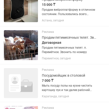
15 000 ₸
Продам виброплатформу в отличном
состоянии. Пользовались всего
несколько месяцев, работает идеально,
Астана, сегодня
без изъянов. Продаю в связи с
беременностью, сейчас не пользуюсь.
Отлично подходит для домашних...
Реклама
Продам пятимесячных телят. Звонить по номеру
Договорная
Продам пятимесячных телят. п.
Перемётное. Звонить по номеру
Переметное, сегодня
Реклама
Посудомойщик в столовой
7 000 ₸
Мыть посуду полы на кухне чистить
картошку лук и так далее рабочий
график 2 рабочих 2выходных 16:00 до
Караганда, сегодня
23:30 развозка с нас за смену 7.000
тенге тел писать в личку мы находимся
в майкудуке
Реклама