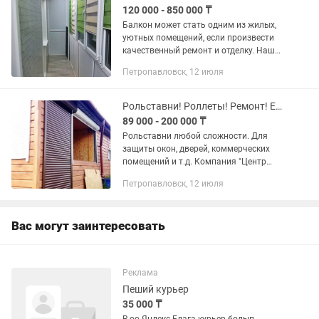
120 000 - 850 000 ₸
Балкон может стать одним из жилых,
уютных помещений, если произвести
качественный ремонт и отделку. Наша
компания предлагает
Петропавловск, 12 июля
профессиональные услуги по
облагораживанию балконов и лоджий.
Все...
Рольставни! Роллеты! Ремонт! Есть рассрочка,кредит! Петропавловск!
89 000 - 200 000 ₸
Рольставни любой сложности. Для
защиты окон, дверей, коммерческих
помещений и т.д. Компания "Центр
Окон" изготовит и установит в
Петропавловск, 12 июля
короткие сроки рольставни любой
сложности. А так же произведем...
Вас могут заинтересовать
Реклама
Пеший курьер
35 000 ₸