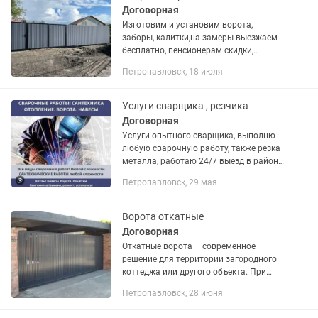
Договорная
Изготовим и установим ворота,
заборы, калитки,на замеры выезжаем
бесплатно, пенсионерам скидки,
дешевые цены,также есть рассрочка
Петропавловск, 18 июля
Услуги сварщика , резчика
Договорная
Услуги опытного сварщика, выполню
любую сварочную работу, также резка
металла, работаю 24/7 выезд в район
тел .
Петропавловск, 29 мая
Ворота откатные
Договорная
Откатные ворота – современное
решение для территории загородного
коттеджа или другого объекта. При
открытии створка смещается вдоль
Петропавловск, 28 июня
забора и не занимает полезную
площадь перед домом. Для широких...