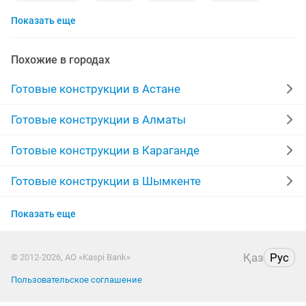
Показать еще
решетки окна
любой сложности
киоски
изготовление навесов
изделия
Похожие в городах
изготовление установка
договор
Готовые конструкции в Астане
индивидуальный
заказы
для забора
Готовые конструкции в Алматы
строительство бань
навесы для авто
Готовые конструкции в Караганде
изготовление и монтаж
ограждение ворота
Готовые конструкции в Шымкенте
Готовые конструкции в Усть-Каменогорске
установка на ворота
теплица
кондиционеры
Показать еще
Готовые конструкции в Актобе
монтаж ворот
заборы любой
тапчаны
Қаз
Рус
© 2012-2026, АО «Kaspi Bank»
Готовые конструкции в Таразе
ограждения для
варота забор
евро заборы
Пользовательское соглашение
Готовые конструкции в Павлодаре