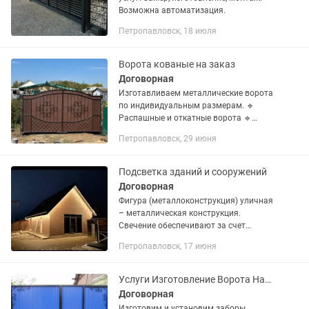
Возможна автоматизация.
Петропавловск, 18 июля
Ворота кованые на заказ
Договорная
Изготавливаем металлические ворота
по индивидуальным размерам. 🔹
Распашные и откатные ворота 🔹
Калитки, заборные секции 🔹 Возможна
Петропавловск, 29 июня
установка и замер 🔹 Усиленная
конструкция, качественная сварка 🔹...
Подсветка зданий и сооружений
Договорная
Фигура (металлоконструкция) уличная
– металлическая конструкция.
Свечение обеспечивают за счет
оплетки из дюралайта (светодиодного
Петропавловск, 17 июня
шнура), стринг-лайта или
светодиодной ленты. Фигуры
получаются...
Услуги Изготовление Ворота Навесы Козырьки Петропавловск В Кредит
Договорная
Изготовим и установим заборы,