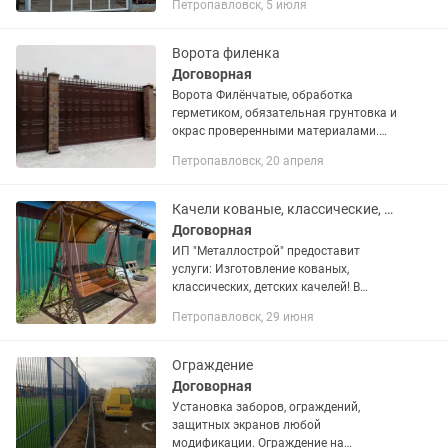
Петропавловск, 5 июля
Ворота филенка
Договорная
Ворота Филёнчатые, обработка
герметиком, обязательная грунтовка и
окрас проверенными материалами.
Филенки на заклепках. Под заказ.
Петропавловск, 20 апреля
Изготовление, доставка и установка.
Изготовление ворот вы можете...
Качели кованые, классические, детские
Договорная
ИП "Металлострой" предоставит
услуги: Изготовление кованых,
классических, детских качелей! В
кратчайшие сроки! Оформление в
Петропавловск, 29 июня
кредит, рассрочку! Доставка!!!
Ограждение
Договорная
Установка заборов, ограждений,
защитных экранов любой
модификации. Ограждение на