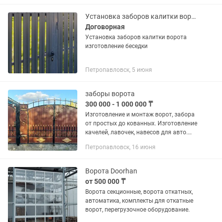
Заключаем договор. Гарантия.
Установка заборов калитки ворота изготовление
Договорная
Установка заборов калитки ворота
изготовление беседки
Петропавловск, 5 июня
заборы ворота
300 000 - 1 000 000 ₸
Изготовление и монтаж ворот, забора
от простых до кованных. Изготовление
качелей, лавочек, навесов для авто.
Откатные ворота, беседки.
Петропавловск, 16 июня
Изготовление изделий по вашим
эскизам..Широкий выбор по...
Ворота Doorhan
от 500 000 ₸
Ворота секционные, ворота откатных,
автоматика, комплекты для откатные
ворот, перегрузочное оборудование.