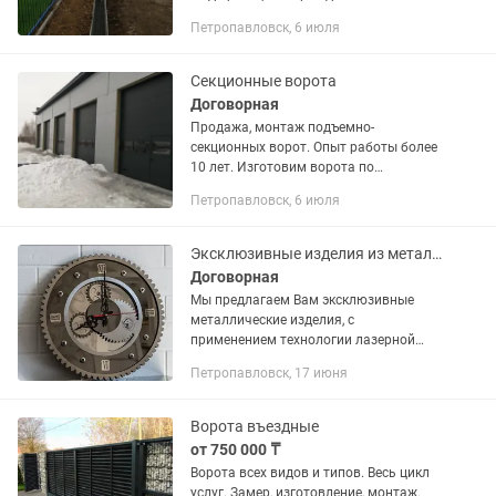
винтовых или бетонных сваях.
Петропавловск, 6 июля
Ограждение на столбах. Ограждение с
бетонной лентой. Ограждение
бетонирование. Наполнение...
Секционные ворота
Договорная
Продажа, монтаж подъемно-
секционных ворот. Опыт работы более
10 лет. Изготовим ворота по
индивидуальным размерам. Цвет на
Петропавловск, 6 июля
выбор из палитры.
Эксклюзивные изделия из металла
Договорная
Мы предлагаем Вам эксклюзивные
металлические изделия, с
применением технологии лазерной
резки созданные по Вашему эскизу. В
Петропавловск, 17 июня
полноценном значении слова
«эксклюзив» — это не просто
оригинальное...
Ворота въездные
от 750 000 ₸
Ворота всех видов и типов. Весь цикл
услуг. Замер, изготовление, монтаж.