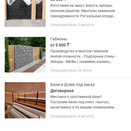
Изготовим на заказ: ворота, заборы,
оконные решетки. Мангалы, каминные
принадлежности. Ритуальные оградки,
кресты. Скобы строительные, штыри,
Петропавловск, 3 августа
ломы, гвоздодеры.
Габионы
от 5 000 ₸
Производство и монтаж габионов
любой сложности. - Подпорные стены -
Заборы - МАФы ( скамейки, клумбы,
декоративные ограждения) -
Петропавловск, 26 июля
Облицовка бетона и зданий Беремся за
любую работу, любой...
Бани и Дома под заказ
Договорная
Мечтаете о собственной бане?
Построим баню под ключ - быстро,
качественно и по вашим пожеланиям!
Мы занимаемся строительством и
Петропавловск, 4 августа
изготовлением: • Бани любых видов
Сауны Модульные и каркасные...