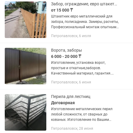
Забор, ограждение, евро штакетник
от 15 000 ₸
Штакетник евро металлический для
забора, полисадника. Замеры, расчеты,
Профессиональный монтаж опытными
специалистами.
Петропавловск, 6 июля
Ворота, заборы
6 000 - 20 000 ₸
Изготовление, установка ворот,
простые и откатные,заборов.
Качественный материал, гарантия.
Работаем на участках без света, с
Петропавловск, 6 июня
генератором.
Перила для лестниц
Договорная
Изготовление металлических перил
любой сложности, от сварных до
кованых. Изготовление по Вашим
эскизам и чертежам. Окраска любая на
Петропавловск, 28 июня
Ваш выбор. Доставка и монтаж.