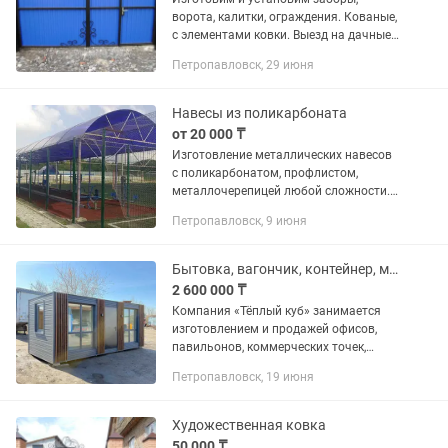
ворота, калитки, ограждения. Кованые,
с элементами ковки. Выезд на дачные
участки, Районы. Работы без света с
Петропавловск, 29 июня
генератором. Цены договорные, на
объемные работы...
Навесы из поликарбоната
от 20 000 ₸
Изготовление металлических навесов
с поликарбонатом, профлистом,
металлочерепицей любой сложности.
От 20 тыс. тенге за 1 м2.
Петропавловск, 9 июня
Бытовка, вагончик, контейнер, мобильный дом
2 600 000 ₸
Компания «Тёплый куб» занимается
изготовлением и продажей офисов,
павильонов, коммерческих точек,
идеально подходящих под любой вид
Петропавловск, 19 июня
деятельности. (Кофейни, фаст-фуды,
цветочные отделы, продуктовые...
Художественная ковка
50 000 ₸