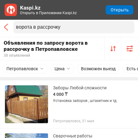
Kaspi.kz
Открыть
Открыть в Приложении Kaspi.kz
Объявления по запросу ворота в
рассрочку в Петропавловске
38 объявлений
Петропавловск
Цена
Возможен выезд
Есть 
Заборы Любой сложности
4 000 ₸
Установка заборов , штакетник и тд
Петропавловск, 31 мая
Сварочные работы