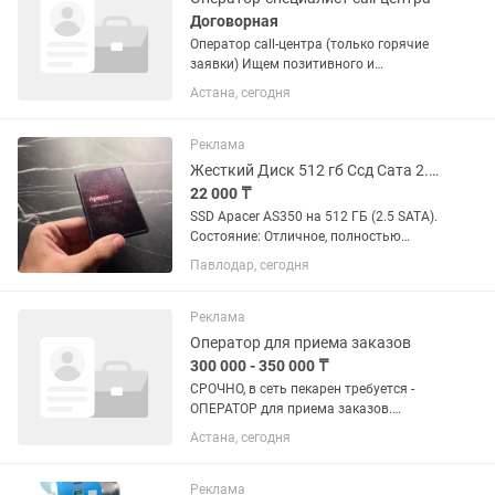
Договорная
Оператор call-центра (только горячие
заявки) Ищем позитивного и
общительного сотрудника в нашу
Астана, сегодня
команду! Никаких холодных звонков и
продаж «вслепую» — работаем только
с клиентами, которые сами...
Реклама
Жесткий Диск 512 гб Ссд Сата 2.5 / Ssd Sata 2.5 512гб
22 000 ₸
SSD Apacer AS350 на 512 ГБ (2.5 SATA).
Состояние: Отличное, полностью
рабочий диск под систему или файлы.
Павлодар, сегодня
Здоровье 99% по CrystalDiskInfo,
наработка всего около 5.3 тыс. часов,
записано всего 8 ТБ...
Реклама
Оператор для приема заказов
300 000 - 350 000 ₸
СРОЧНО, в сеть пекарен требуется -
ОПЕРАТОР для приема заказов.
Желательно женского пола. График
Астана, сегодня
работы с 09.00 ч до 20.00 ч., 5/2 , два
дня выходных в будние дни. Зп - 250
тыс тг + 1 % от продаж;...
Реклама