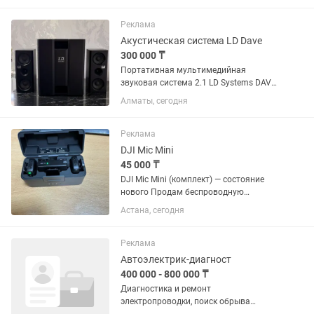
праздников, вечеринок и любителей
качественного...
Реклама
Акустическая система LD Dave
300 000 ₸
Портативная мультимедийная
звуковая система 2.1 LD Systems DAVE
8 XS - мультимедийная система 2.1 с
Алматы, сегодня
высокопроизводительным BandPass
сабвуфером с 8-дюймовым
звукоизлучателем и двумя
Реклама
сателлитами,...
DJI Mic Mini
45 000 ₸
DJI Mic Mini (комплект) — состояние
нового Продам беспроводную
микрофонную систему DJI Mic Mini.
Астана, сегодня
Комплектация: Зарядный кейс
Передатчик и приемник Ветрозащиты
USB-кабель для зарядки 3.5 мм...
Реклама
Автоэлектрик-диагност
400 000 - 800 000 ₸
Диагностика и ремонт
электропроводки, поиск обрыва