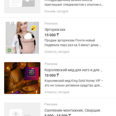
IT-подразделение казино Astoria
приглашает специалистов с опытом на
должность Слаботочник. Обязанности:
Конаев, сегодня
Монтаж ремонт слаботочных систем
Мелкий ремонт, Пайка, Обжатие
кабеля,...
Реклама
Эргорюкзак
15 000 ₸
Продам эргорюкзак Почти новый
Надевала пару раз на 5 минут дома.
Положение лицом к маме Рюкзачок
Алматы, сегодня
BeBorn От 0+ до 1.5 лет С 2.8кг до 14кг
Специально разработан для самых
маленьких, имеет...
Реклама
Королевский мед для него и для нее! Оригинал! Турция!!!
10 000 ₸
Королевский мед King Gold Honey VIP –
это не только активное средство для
стимуляции половой функции, но и
Алматы, сегодня
мощный источник энергии для всего
организма в целом. Препарат
стимулирует общий обмен...
Реклама
Сантехник-монтажник, Сварщик
5 000 - 15 000 ₸