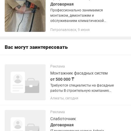
Договорная
Профессионально занимаемся
монтажом, демонтажем и
обслуживанием климатической
техники. Работаем аккуратно, быстро и
Петропавловск, 9 июня
на совесть. Наши преимущества: Без
пыли и грязи. Используем
профессиональный...
Вас могут заинтересовать
Реклама
Монтажник фасадных систем
от 500 000 ₸
Требуются специалисты на фасадные
работы В строительную компанию
требуются рабочие и бригады для
Алматы, сегодня
выполнения фасадных работ в
Алматы. Виды работ: — монтаж
фасадных конструкций; — облицовка...
Реклама
Слаботочник
Договорная