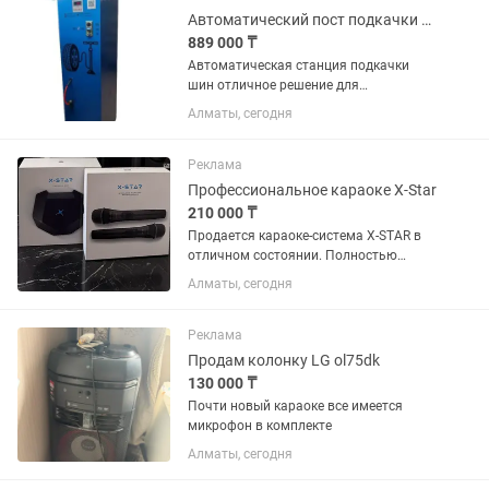
Автоматический пост подкачки шин Подкачка колес
889 000 ₸
Автоматическая станция подкачки
шин отличное решение для
вендингового бизнеса с пассивным
Алматы, сегодня
доходом! Установив станцию в месте с
высоким автомобильным трафиком,
вы можете оказывать услуги...
Реклама
Профессиональное караоке X-Star
210 000 ₸
Продается караоке-система X-STAR в
отличном состоянии. Полностью
исправна, работает без нареканий.
Алматы, сегодня
Отличный вариант для дома,
праздников, вечеринок и любителей
качественного...
Реклама
Продам колонку LG ol75dk
130 000 ₸
Почти новый караоке все имеется
микрофон в комплекте
Алматы, сегодня