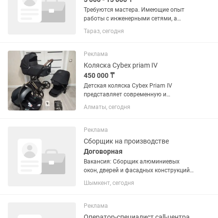
Требуются мастера. Имеющие опыт
работы с инженерными сетями, а
именно монтаж системы отопления,
Тараз, сегодня
водоснабжения, канализации,
пожаротушеник и систем орошения.
Знание и умения расставлять и...
Реклама
Коляска Cybex priam IV
450 000 ₸
Детская коляска Cybex Priam IV
представляет современную и
стильную систему для передвижения
Алматы, сегодня
малыша. Включая прогулочную
коляску и люльку для новорожденных,
она объединяет комфорт и
Реклама
функциональность....
Сборщик на производстве
Договорная
Вакансия: Сборщик алюминиевых
окон, дверей и фасадных конструкций
(с опытом) В стабильную и
Шымкент, сегодня
развивающуюся компанию требуется
сборщик алюминиевых конструкций с
опытом работы. Обязанности: —
Реклама
Сборка...
Оператор-специалист call-центра