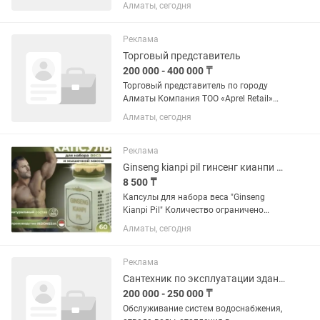
Ремонт ЭБУ Знание и расшифровка
Алматы, сегодня
кодов ошибок Диагностика и ремонт
топливных систем "бензин"
Диагностика при помощи сканера
Реклама
(поиск ошибок) и их...
Торговый представитель
200 000 - 400 000 ₸
Торговый представитель по городу
Алматы Компания ТОО «Aprel Retail»
Производим и реализуем колбасные и
Алматы, сегодня
мясные изделия под брендом «Апрель-
Кулагер». На рынке находимся с 1998
года и в основном ведём...
Реклама
Ginseng kianpi pil гинсенг кианпи пил для набора мышечной массы
8 500 ₸
Капсулы для набора веса "Ginseng
Kianpi Pil" Количество ограничено
Ginseng Kianpi Pil – это широко
Алматы, сегодня
известное полностью натуральное
средство, основанное на древнейших
рецептах китайской медицины,...
Реклама
Сантехник по эксплуатации зданий
200 000 - 250 000 ₸
Обслуживание систем водоснабжения,