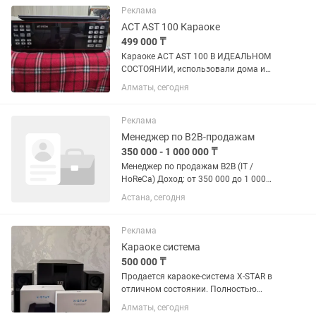
Реклама
АСТ AST 100 Караоке
499 000 ₸
Караоке АСТ AST 100 В ИДЕАЛЬНОМ
СОСТОЯНИИ, использовали дома и
очень редко ! Возможна рассрочка на
Алматы, сегодня
каспи !
Реклама
Менеджер по B2B-продажам
350 000 - 1 000 000 ₸
Менеджер по продажам B2B (IT /
HoReCa) Доход: от 350 000 до 1 000
000+ тг на руки RestoIT — официальный
Астана, сегодня
партнер iiko в Казахстане. Мы
автоматизируем рестораны, кафе,
кофейни, бары и другие...
Реклама
Караоке система
500 000 ₸
Продается караоке-система X-STAR в
отличном состоянии. Полностью
исправна, работает без нареканий.
Алматы, сегодня
Отличный вариант для дома,