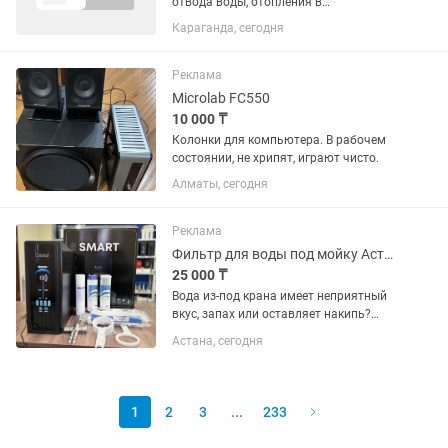
отвода воды, отопления в
многоквартирном доме
Караганда, сегодня
Реклама
Microlab FC550
10 000 ₸
Колонки для компьютера. В рабочем
состоянии, не хрипят, играют чисто.
Алматы, сегодня
Реклама
Фильтр для воды под мойку Астана Косшы установка
25 000 ₸
Вода из-под крана имеет неприятный
вкус, запах или оставляет накипь?
Решение есть! Установим
Астана, сегодня
современный фильтр для воды, и уже
сегодня вы будете пить чистую,
вкусную и безопасную воду прямо из...
1
2
3
...
233