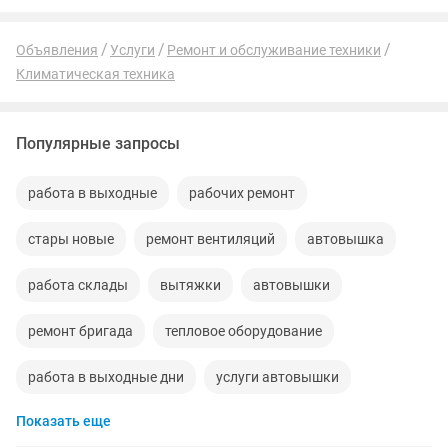
Объявления
Услуги
Ремонт и обслуживание техники
Климатическая техника
Популярные запросы
работа в выходные
рабочих ремонт
стары новые
ремонт вентиляций
автовышка
работа склады
вытяжки
автовышки
ремонт бригада
тепловое оборудование
работа в выходные дни
услуги автовышки
Показать еще
высотные
попутный
оконный