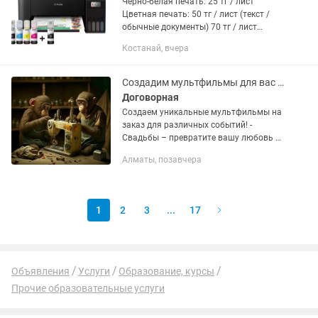
Черно-белая печать: 25 тг / лист
Цветная печать: 50 тг / лист (текст /
обычные документы) 70 тг / лист
(картинки / презентации / тёмная
Костанай, вчера
печать) Для больших заказов
действуют скидки. 🚚 Есть...
Создадим мультфильмы для вас и напишем сценарию
Договорная
Создаем уникальные мультфильмы на
заказ для различных событий! -
Свадьбы – превратите вашу любовь в
анимационную сказку! - Дни рождения
Алматы, позавчера
– сделайте подарок незабываемым с
персонализированным...
1
2
3
...
17
Объявления
Услуги
Образование, курсы
Прочие образовательные услуги