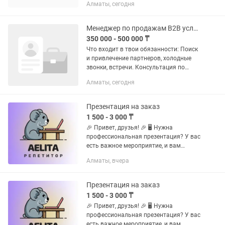
Алматы, сегодня
оттенка? Помогу преодолеть любой
языковой барьер быстро и грамотно!
📌 Основные...
Менеджер по продажам B2B услуги
350 000 - 500 000 ₸
Что входит в твои обязанности: Поиск
и привлечение партнеров, холодные
звонки, встречи. Консультация по
коммерческому предложению
Алматы, сегодня
компании Выполнение плана продаж,
расширение клиентской базы,
ведение...
Презентация на заказ
1 500 - 3 000 ₸
🎉 Привет, друзья! 🎉 🖥️ Нужна
профессиональная презентация? У вас
есть важное мероприятие, и вам
необходимо впечатлить аудиторию?
Алматы, вчера
Тогда вы попали по адресу! 👩💼 Меня
зовут Аэлита, и я предлагаю...
Презентация на заказ
1 500 - 3 000 ₸
🎉 Привет, друзья! 🎉 🖥️ Нужна
профессиональная презентация? У вас
есть важное мероприятие, и вам