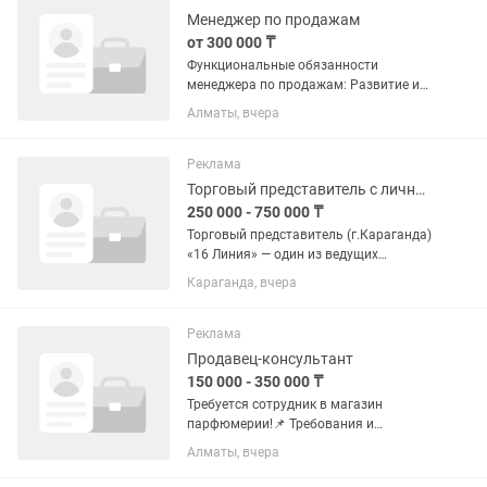
— эта...
Менеджер по продажам
от 300 000 ₸
Функциональные обязанности
менеджера по продажам: Развитие и
ведение клиентской базы на вверенной
Алматы, вчера
территории. Продвижение портфеля
косметической продукции компании.
Работа с салонами красоты и...
Реклама
Торговый представитель с личным автомобилем
250 000 - 750 000 ₸
Торговый представитель (г.Караганда)
«16 Линия» — один из ведущих
дистрибьюторов чулочно-носочной
Караганда, вчера
продукции и нижнего белья в
Казахстане. Мы являемся
официальным дистрибьютором
Реклама
европейских брендов...
Продавец-консультант
150 000 - 350 000 ₸
Требуется сотрудник в магазин
парфюмерии!📌 Требования и
обязанности: -Консультация клиентов:
Алматы, вчера
помощь с выбором аромата/ товара,
ответы на вопросы -Продажи: