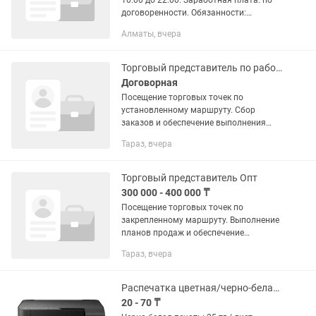
10:00 до 22:00. Заработная плата: по
договоренности. Обязанности:
Проведение прямых эфиров в TikTok
Алматы, вчера
согласно установленному графику.
Демонстрация...
Торговый представитель по работе с розницей
Договорная
Посещение торговых точек по
установленному маршруту. Сбор
заказов и обеспечение выполнения
плана продаж (по объёму,
Тараз, вчера
ассортименту и дистрибуции).
Развитие и расширение активной
клиентской базы (АКБ) —...
Торговый представитель Опт
300 000 - 400 000 ₸
Посещение торговых точек по
закрепленному маршруту. Выполнение
планов продаж и обеспечение
представленности продукции. Поиск и
Тараз, вчера
привлечение новых клиентов.
Поддержание долгосрочных
отношений с...
Распечатка цветная/черно-белая А4
20 - 70 ₸