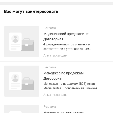
бизнес-планы - презентации -
качественные...
Вас могут заинтересовать
Реклама
Медицинский представитель
Договорная
-Проведение визитов в аптеки в
соответствии с установленным
маршрутом -Выполнение плановых
Алматы, сегодня
показателей по продажам
-Формирование и поддержание
заказов в каждой аптеке -Эффективная
Реклама
выкладка продукции...
Менеджер по продажам
Договорная
Менеджер по продажам (B2B) Asian
Media Textile — современная швейная
фабрика полного цикла в Алматы. Мы
Алматы, сегодня
занимаемся разработкой и
производством корпоративной
одежды, спецодежды, униформы,...
Реклама
Менеджер по продажам