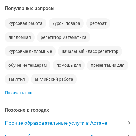
Популярные запросы
курсовая работа
курсы повара
реферат
дипломная
репетитор математика
курсовые дипломные
начальный класс репетитор
обучение тендерам
помощь для
презентации для
занятия
английский работа
Показать еще
курсовая антиплагиат
сор и соч
реферат презентация
уровни
Похожие в городах
курсовые работы презентации
вузы
Прочие образовательные услуги в Астане
онлайн обучение
курсовая презентации