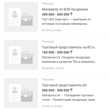
презентация, доведение до покупки,...
Реклама
Менеджер по B2B-продажам
300 000 - 600 000 ₸
ТОО «ЮК Азия Арт» — компания по
оптовым поставкам ювелирных
изделий из серебра. Мы работаем с
Астана, вчера
серебряными украшениями, изделиями
с муассанитами, натуральными
камнями и современной бижутерией.
Реклама
Наша...
Торговый представитель на BC канал
150 000 - 500 000 ₸
Обязанности: Продажа продукции
компании и развитие ТМ на вверенной
территории Обеспечение выполнения
Шымкент, вчера
плана по объему продаж Заключение
договоров с клиентами; Ведение
переговоров о размещении...
Реклама
Торговый представитель ВС
300 000 - 500 000 ₸
Обязанности: – Посещение торговых
точек – Презентация продукции, прием
заказов – Выполнение плана продаж –
Алматы, вчера
Расширение клиентской базы –