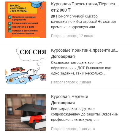
любые...
Курсовая/Презентация/Перепечатка/Работы в Word
от 2 000 ₸
🎓 Помогу с учебой быстро,
качественно и без стресса! Не хватает
времени на курсовую или
презентацию? Нужно оформить
Петропавловск, 12 июля
реферат или перепечатать текст с
фото? А может, просто требуется
помощь с домашним...
Курсовые, практики, презентации, сро, срс
Договорная
Оказываю помощь в заочном
образовании и ДОТ. Выполняю как
одно задание, так и несколько
предметов. Работаю шестой год,
Петропавловск, 7 июня
имеется достаточная база заданий и
курсовых работ, по общим и
профильным...
Курсовая,,Чертежи
Договорная
Все виды работ ведутся с
сопровождением до защиты! Оказание
профессиональных услуг: -
магистерские проекты - Повышение
Петропавловск, 1 августа
Антиплагиата - бизнес-презентации -