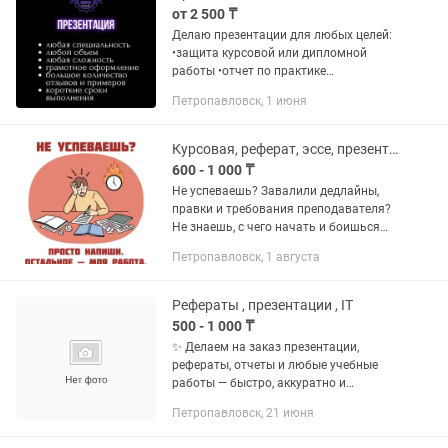
от 2 500 ₸
Делаю презентации для любых целей:
•защита курсовой или дипломной
работы •отчет по практике
•презентация к КСП / уроку •домашние
Петропавловск, 1 июня
задания для колледжа или
университета •для компаний, бизнес-
проектов и...
Курсовая, реферат, эссе, презентация, отчет по практике и на английском
600 - 1 000 ₸
Не успеваешь? Завалили дедлайны,
правки и требования преподавателя?
Не знаешь, с чего начать и боишься
сдать плохо? Просто напиши мне —
Петропавловск, 1 августа
остальное я беру на себя. Пишу
студенческие работы на заказ:...
Рефераты , презентации , IT
500 - 1 000 ₸
✨ Делаем на заказ презентации,
рефераты, отчеты и любые учебные
работы — быстро, аккуратно и
качественно. 💻 Создаем программы,
Петропавловск, 21 июня
занимаемся автоматизацией
процессов и разработкой ботов под