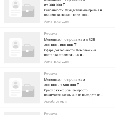
от 300 000 ₸
Обязанности: Осуществление приема и
обработки заказов клиентов,
оформление необходимых документов;
Алматы, сегодня
Выявление потребности клиентов в
продукции, реализуемой компанией, и
согласовывает заказы с...
Реклама
Менеджер по продажам в B2B
300 000 - 800 000 ₸
Сфера деятельности: Комплексные
поставки строительных и
изоляционных материалов для
Алматы, сегодня
строительных компаний и частных
клиентов Основные задачи:
Выполнение установленного плана
Реклама
продаж и достижение...
Менеджер по продажам
300 000 - 1 500 000 ₸
Сразу важно: Если вы просто
нажимаете «Отклик» и не выходите на
связь — мы вас не рассматриваем.
Актобе, сегодня
Нам нужен менеджер, а не
наблюдатель. Если вы не готовы
сделать первый шаг и выйти на связь
Реклама