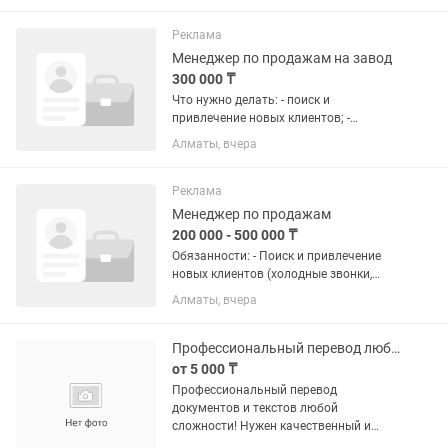
Контроль выкладки и дебиторской
задолженности – Ведение...
Реклама
Менеджер по продажам на завод
300 000 ₸
Что нужно делать: - поиск и
привлечение новых клиентов; -
работать с клиентами; - работа с
Алматы, вчера
холодными звонками; - консультация и
презентация продукции; - -
рассчитывать стоимость заказов; -...
Реклама
Менеджер по продажам
200 000 - 500 000 ₸
Обязанности: - Поиск и привлечение
новых клиентов (холодные звонки,
деловые встречи, переписка,
Алматы, вчера
презентация продукции); - Обработка
входящих заявок и консультирование
клиентов по ассортименту и...
Профессиональный перевод любых документов
от 5 000 ₸
Профессиональный перевод
документов и текстов любой
сложности! Нужен качественный и
точный перевод без «машинного»