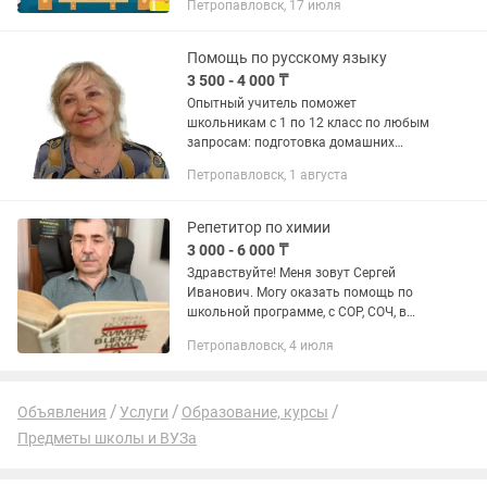
Петропавловск, 17 июля
уверенно в новом учебном году: 🌟
Экспресс-подготовка к 1 классу: —...
Помощь по русскому языку
3 500 - 4 000 ₸
Опытный учитель поможет
школьникам с 1 по 12 класс по любым
запросам: подготовка домашних
заданий,повышение грамотности,
Петропавловск, 1 августа
техника чтения, экзамены и многое
другое.
Репетитор по химии
3 000 - 6 000 ₸
Здравствуйте! Меня зовут Сергей
Иванович. Могу оказать помощь по
школьной программе, с СОР, СОЧ, в
подготовке к итоговой аттестации, в
Петропавловск, 4 июля
подготовке к ЕНТ, ЕГЭ, ЕГЭ,
олимпиадам различного уровня. За
25...
Объявления
Услуги
Образование, курсы
Предметы школы и ВУЗа