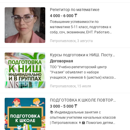
работаю учителем...
Репетитор по математике
4 000 - 6 000 ₸
Повышение успеваемости по
математике 5-11 класс, подготовка к
собр, соч, экзаменам, ЕНТ. Работаю
только онлайн. Стаж работы учителем
Петропавловск, 3 августа
12 лет. Категория педагог-эксперт
Курсы подготовки к НИШ. Поступление в Назарбаев Интеллектуальная школа
Договорная
ТОО "Учебно-репетиторский центр
"Учазия" объявляет о наборе
учащихся, учеников 6 (шестых) классов
на курсы по подготовке к поступлению
Петропавловск, 15 июля
в НИШ (Назарбаев Интелектуальная
школа). Занятия проводятся на...
ПОДГОТОВКА К ШКОЛЕ ПОВТОРЕНИЕ ИЗУЧЕННОГО НАЧАЛЬНЫЕ КЛАССЫ Петропавловск
3 000 - 5 000 ₸
📚 Индивидуальные занятия с
опытным учителем начальных классов
| Петропавловск 👩🏫 Помогаю детям
полюбить учебу и чувствовать себя