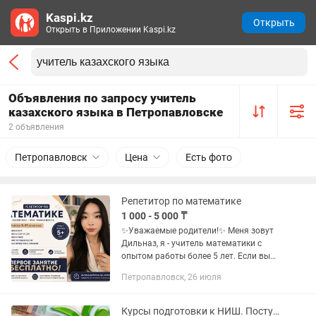
Kaspi.kz
Открыть
Открыть в Приложении Kaspi.kz
Объявления по запросу учитель
казахского языка в Петропавловске
2 объявления
Петропавловск
Цена
Есть фото
Репетитор по математике
1 000 - 5 000 ₸
✨Уважаемые родители!✨ Меня зовут
Дильназ, я - учитель математики с
опытом работы более 5 лет. Если вы
хотите, чтобы ваш ребенок уверенно
Петропавловск, 26 июля
понимал математику, улучшил оценки
и успешно сдавал...
Курсы подготовки к НИШ. Поступление в Назарбаев Интеллектуальная школа