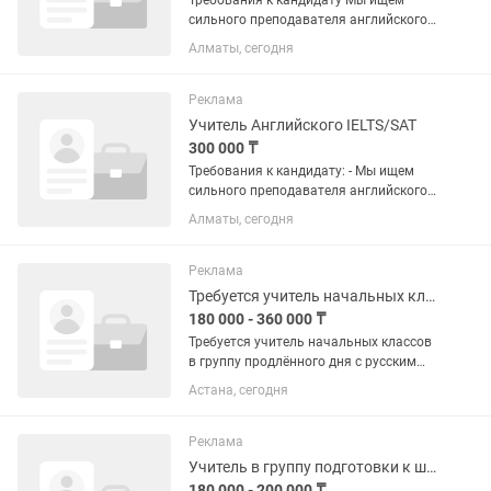
Требования к кандидату Мы ищем
сильного преподавателя английского
языка, который умеет работать как с
Алматы, сегодня
общим английским, так и с
экзаменационной подготовкой.
Обязательные требования: Высшее...
Реклама
Учитель Английского IELTS/SAT
300 000 ₸
Требования к кандидату: - Мы ищем
сильного преподавателя английского
языка, который умеет работать как с
Алматы, сегодня
общим английским, так и с
экзаменационной подготовкой.
Обязательные требования: - Высшее...
Реклама
Требуется учитель начальных классов в группу продлённого дня на рус.яз
180 000 - 360 000 ₸
Требуется учитель начальных классов
в группу продлённого дня с русским
языком обучения,для выполнения
Астана, сегодня
домашнего задания с учениками1, 2,3,4
класс. Подготовка учеников к СОР и
СОЧИ.Пишите , на звонки...
Реклама
Учитель в группу подготовки к школе на русском языке,вторая смена
180 000 - 200 000 ₸