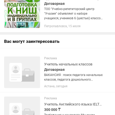
Договорная
ТОО "Учебно-репетиторский центр
"Учазия" объявляет о наборе
учащихся, учеников 6 (шестых) классов
на курсы по подготовке к поступлению
Петропавловск, 15 июля
в НИШ (Назарбаев Интелектуальная
школа). Занятия проводятся на...
Вас могут заинтересовать
Реклама
Учитель начальных классов
Договорная
ВАКАНСИЯ : поиск педагога начальных
классов, педагога дошкольного
образования. Требования:
Астана, сегодня
Высшее.пед.образование (дошкольное,
начальное, дефектология, логопедия);
опыт работы с детьми 5-7 лет;...
Реклама
Учитель Английского языка IELTS / SAT
300 000 ₸