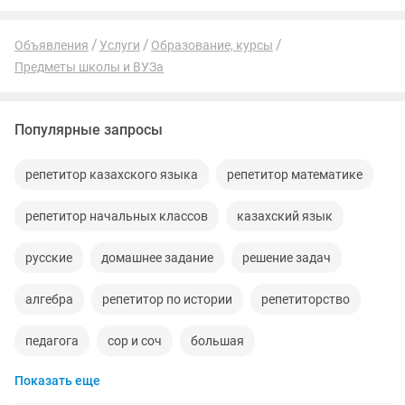
Объявления
Услуги
Образование, курсы
Предметы школы и ВУЗа
Популярные запросы
репетитор казахского языка
репетитор математике
репетитор начальных классов
казахский язык
русские
домашнее задание
решение задач
алгебра
репетитор по истории
репетиторство
педагога
сор и соч
большая
Показать еще
классы русского языка
сор
домашние задания