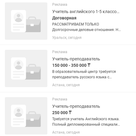
сертификаттарының...
Реклама
Учитель английского 1-5 классов, 6-11 классов
Договорная
РАССМАТРИВАЕМ ТОЛЬКО
Долгосрочные деловые отношения. На
момент подачи Вы должны УМЕТЬ
Уральск, сегодня
учить детей и подростков. ( ЕСЛИ вы не
умеете, то пишите сразу об отсутствии
опыта; если вы планируете...
Реклама
Учитель-преподаватель
150 000 - 350 000 ₸
В образовательный центр требуется
преподаватель русского языка с
опытом работы не менее одного года в
Астана, сегодня
сфере образования. Возраст до 37 лет
Реклама
Учитель-преподаватель
250 000 ₸
Требуется учитель Английского языка.
Полный дипломированный специалист
. Обязанности: — Проведение занятий
Астана, сегодня
для детей и подростков; — Подготовка