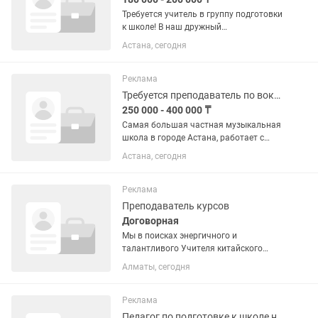
Требуется учитель в группу подготовки
к школе! В наш дружный
образовательный центр требуется
Астана, сегодня
педагог по подготовке к школе. 👶
Возраст детей: 5–6 лет 📅 Занятость:
ежедневно с понедельника по
Реклама
пятницу....
Требуется преподаватель по вокалу и фортепиано
250 000 - 400 000 ₸
Самая большая частная музыкальная
школа в городе Астана, работает с
2017 года 9 лет на рынке, приглашает в
Астана, сегодня
свою дружную команду специалистов
по направлениям фортепиано и
вокалу! Обязанности: -...
Реклама
Преподаватель курсов
Договорная
Мы в поисках энергичного и
талантливого Учителя китайского
языка, который любит преподавать,
Алматы, сегодня
умеет увлечь учеников и хочет
развиваться вместе с нашим
образовательным центром! Чем
Реклама
предстоит...
Педагог по подготовке к школе на казахском языке