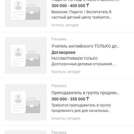
300 000 - 400 000 ₸
Вакансия: Педагог / Воспитатель В
частный детский центр требуется
ОДИН педагог на казахском языке
Астана, сегодня
обучения Важно образование -
воспитатель или педагог начальных
классов (ПМНО), педагогов других...
Реклама
Учитель английского ТОЛЬКО для взрослых
Договорная
РАССМАТРИВАЕМ ТОЛЬКО
Долгосрочные деловые отношения.
ЗНАНИЕ и ПРИМЕНЕНИЕ методик
Уральск, сегодня
преподавания для обучения взрослых
(Кембридж, например TESOL, CELTA)
ОБЯЗАТЕЛЬНО. Уровень В2 уверенный
Реклама
и...
Преподаватель в группу продленного дня
300 000 - 350 000 ₸
Требуется преподаватель в группу
продленного дня для начальных
классов с русским языком обучения 1.
Алматы, сегодня
Выполнение домашних заданий 2.
Работа над пробелами 3. Умение
находить подход к детям 4. Знание...
Реклама