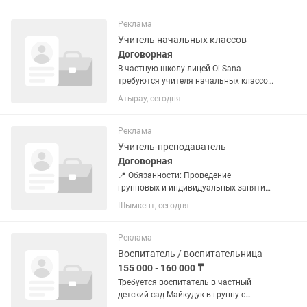
и проведение уроков в соответствии с
уровнем...
Реклама
Учитель начальных классов
Договорная
В частную школу-лицей Oi-Sana
требуются учителя начальных классов
с русским и казахскими языками
Атырау, сегодня
обучения (4 вакансии). Высшее
педагогическое образование по
профилю. Ответственность,...
Реклама
Учитель-преподаватель
Договорная
📍 Обязанности: Проведение
групповых и индивидуальных занятий
по английскому языку Подготовка
Шымкент, сегодня
студентов к экзамену IELTS Разработка
и адаптация учебных материалов под
уровень группы Контроль прогресса...
Реклама
Воспитатель / воспитательница
155 000 - 160 000 ₸
Требуется воспитатель в частный
детский сад Майкудук в группу с