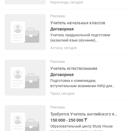
казахским языком обучения дети 2 лет
Караганда, сегодня
на пол дня Специальность по диплому:
ДОШКОЛЬНОЕ ОБУЧЕНИЕ И
ВОСПИТАНИЕ с маленькими детьми
Реклама
не...
Учитель начальных классов
Договорная
Учитель предшкольной подготовки
(казахский язык обучения)
Образовательный центр StartUp
Астана, сегодня
приглашает в свою команду учителя
предшкольной подготовки.
Обязанности: Проведение занятий в
Реклама
группе...
Учитель естествознания
Договорная
Подготовка к олимпиадам,
вступительным экзаменам НИШ для
русских и казахских групп. Должен
Тараз, сегодня
знать русский и казахский языки.
Реклама
Требуется Учитель английского языка
150 000 - 250 000 ₸
Образовательный центр Study House