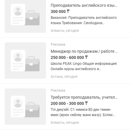
Преподаватель английского языка
300 000 ₸
Вакансия: Преподаватель английского
языка Требования: Свободное
владение английским языком (не ниже
Алматы, сегодня
уровня Intermediate/Upper-Intermediate)
Опыт преподавания приветствуется
Умение работать с...
Реклама
Менеджер по продажам / работе с клиентами в языковую школу PEAK Lingo
250 000 - 600 000 ₸
Школа PEAK Lingo Общая информация:
Онлайн курсы английского и
казахского языка с коучинговым
Астана, сегодня
подходом Заявки по Казахстану, от 10
до 30 на 1 мопа в день AmoCRM,
Hollyhop Имеется лицензионная...
Реклама
Требуется преподаватель, учитель английского языка
200 000 - 300 000 ₸
Тіл деңгейі: C1 немесе B2-ден төмен
емес (еркін сөйлеу және жазу). Білімі
мен Сертификаттар: Жоғары
Алматы, сегодня
педагогикалық/лингвистикалық білім. -
IELTS (7.0+) немесе CELTA/TESOL/TEFL