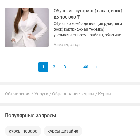
Обучение шугаринг ( сахар, воск)
до 100 000 ₸
Обучение комбо депиляция руки, ноги
воск( картриджная техника)
увеличивает время работы, облегчает
работу. Бикини, подмышки сахарная
Алматы, сегодня
техника. Обучение длится 2 дня ( 2, 3
часа ) Модели и расходный...
1
2
3
...
40
Объявления
Услуги
Образование, курсы
Курсы
Популярные запросы
курсы повара
курсы дизайна