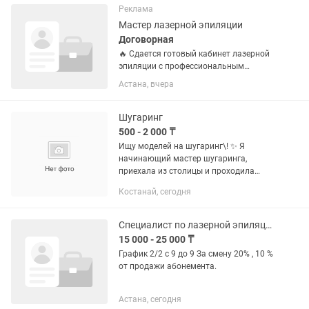
санитарлық талаптарды сақтау —
Реклама
Клиенттермен...
Мастер лазерной эпиляции
Договорная
🔥 Сдается готовый кабинет лазерной
эпиляции с профессиональным
аппаратом Harmony XL Ищете
Астана, вчера
возможность начать работать сразу,
без покупки дорогостоящего
оборудования? Предлагается в аренду
Шугаринг
полностью...
500 - 2 000 ₸
Ищу моделей на шугаринг\! ✨ Я
начинающий мастер шугаринга,
приехала из столицы и проходила
обучение именно там\. Сейчас
Костанай, сегодня
набираю моделей для отработки
навыков и пополнения портфолио 🤍
🍯 Любая зона —...
Специалист по лазерной эпиляции
15 000 - 25 000 ₸
График 2/2 с 9 до 9 За смену 20% , 10 %
от продажи абонемента.
Астана, сегодня