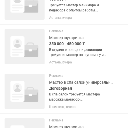
Требуется мастер маникюра и
педикюра с опытом работы.
Дополнительно приветствуется
Астана, вчера
навыки шугаринга, наращивание
ресниц. Дружный коллектив,
наработанная клиентская база.
Реклама
Мастер шугаринга
350 000 - 450 000 ₸
В студию эпиляции и депиляции
требуется мастер по шугарингу и
воску( с опытом) Возраст 22-35.
Астана, вчера
Общительная. Ежедневная оплата Так
же проводить процедуру лазерной
эпиляции, на лазер обучаем сами.
Реклама
Мастер в спа салон универсальный
Договорная
В спа салон требуется мастера
массажа,маникюр-
педикюра,шугаринг,косметолог,японск
Шымкент, вчера
ий спа
Реклама
Мастер шугаринга