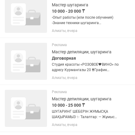
Мастер шугаринга
10 000 - 20 000 ₸
-Опыт работы (или после обучения)
-Знание техники шугаринга
(мануальная ) -Аккуратность и
Алматы, вчера
соблюдение санитарных норм -Умение
работать с клиентами, вежливость
-Ответственность и...
Реклама
Мастер депиляции, шугаринга
Договорная
Студия красоты «РОЗОВОЕ🖤ВИНО» по
адресу Курмангазы 20 ❣️График
работы 2/2. ❣️Опыт работы в салоне
Алматы, вчера
обязателен ❣️Приветствуется желание
дополнительно оказывать услуги по
лазерной эпиляции и...
Реклама
Мастер депиляции, шугаринга
10 000 - 25 000 ₸
ШУГАРИНГ ШЕБЕРІН ЖҰМЫСҚА
ШАҚЫРАМЫЗ ✨ Талаптар: — Жұмыс
тәжірибесі бар немесе оқудан өткен
Алматы, вчера
болуы — Шугарингтің мануалды
техникасын білу — Ұқыптылық және