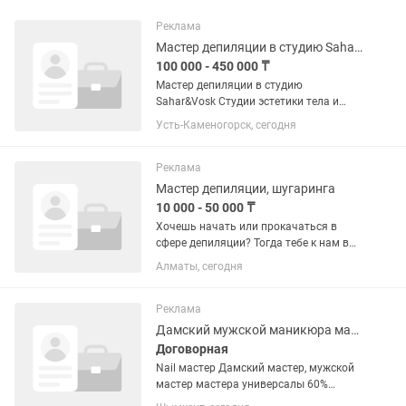
Реклама
Мастер депиляции в студию SaharVosk
100 000 - 450 000 ₸
Мастер депиляции в студию
Sahar&Vosk Студии эстетики тела и
лица Sahar&Vosk приглашает в свою
Усть-Каменогорск, сегодня
команду профессионального мастера
депиляции! Если ты любишь свою
работу, умеешь создавать комфорт
Реклама
для...
Мастер депиляции, шугаринга
10 000 - 50 000 ₸
Хочешь начать или прокачаться в
сфере депиляции? Тогда тебе к нам в
центр TURAN 🤍 Мы ищем мастеров:по
Алматы, сегодня
шугарингу девушек — с опытом — и без
(обучаем с нуля) Что важно: ✔️
Обучение платное, но с...
Реклама
Дамский мужской маникюра мастер наращивание ресниц шугаринг
Договорная
Nail мастер Дамский мастер, мужской
мастер мастера универсалы 60%
мастеру Салон наработанный точка за