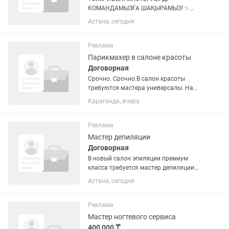
КОМАНДАМЫЗҒА ШАҚЫРАМЫЗ! ✨
Жаңа, жайлы әрі әдемі салонда сізді
Астана, сегодня
жұмыс күтіп тұр! 💕 Бізге қажет: 💅
Маникюр • Педикюр шебері 👁 Қас •
Кірпік шебері 🍯 Шугаринг шебері 🎨...
Реклама
Парикмахер в салоне красоты
Договорная
Срочно. Срочно.В салон красоты
требуются мастера универсалы. На
аренду кресла. Мастер маникюра.
Караганда, вчера
Мастер на наращивание ресниц.
Мастер шугаринга. На аренду.Или на
проценты.
Реклама
Мастер депиляции
Договорная
В новый салон эпиляции премиум
класса требуется мастер депиляции
(шугаринг/воск/электроэпиляция).
Астана, сегодня
Условия: ПОД ЗАПИСЬ! Заработная
плата всегда вовремя (процент 60/40 +
10% от продажи абонентов и...
Реклама
Мастер ногтевого сервиса
400 000 ₸