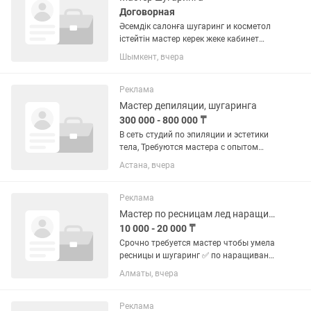
Договорная
Әсемдік салонға шугаринг и косметол
істейтін мастер керек жеке кабинет
беріледі
Шымкент, вчера
Реклама
Мастер депиляции, шугаринга
300 000 - 800 000 ₸
В сеть студий по эпиляции и эстетики
тела, Требуются мастера с опытом
работы от 1 года. Требования: - Опыт
Астана, вчера
от 1 года и выше, или большое
желание обучаться в этой сфере. -
Порядочность,...
Реклама
Мастер по ресницам лед наращивание
10 000 - 20 000 ₸
Срочно требуется мастер чтобы умела
ресницы и шугаринг ✅ по наращивание
ресницам + шугаринг с опытом работы
Алматы, вчера
минимум 2 года чтобы работала без
склейек за 1,5 часа📌📌
Реклама