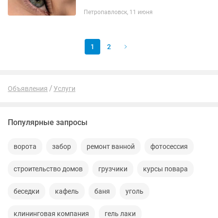
забыть о туши и каждое утро
Петропавловск, 11 июня
просыпаться уже красивой? Меня
зовут Екатерина. Я мастер по
наращиванию ресниц с...
1
2
Объявления
Услуги
Популярные запросы
ворота
забор
ремонт ванной
фотосессия
строительство домов
грузчики
курсы повара
беседки
кафель
баня
уголь
клининговая компания
гель лаки