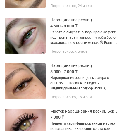
Жду всех)
Петропавловск, 24 июля
Наращивание ресниц
4 500 - 9 000 ₸
Работаю аккуратно, подбираю эффект
под твои глаза и запрос — чтобы было
красиво, а не «перегружено». ⏱ Время
работы: 2,5–3 часа 💸 Цены: • 1D —
Петропавловск, вчера
4500 тг • 2D — 5000 тг • 3D — 6000 тг •
4D — 7000...
Наращивание ресниц
5 000 - 7 000 ₸
Наращивание ресниц от мастера с
опытом! — Носка 4–6 недель —
Индивидуальный подбор изгиба,
длины и объема — Комфортная
Петропавловск, 16 июня
процедура — Чистота и стерилизация
инструментов Записывайся —
подчеркни свою...
Мастер наращивания ресниц Береке(Бензострой)
7 000 ₸
Привет, я сертифицированный мастер
по наращиванию ресниц со стажем