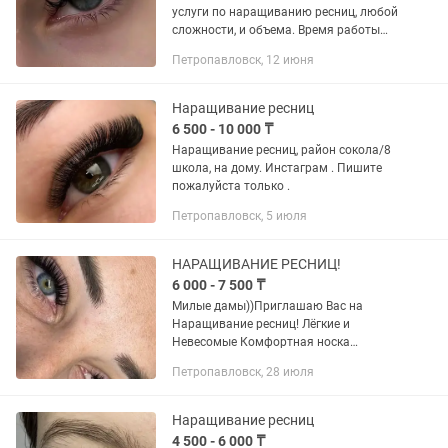
услуги по наращиванию ресниц, любой
сложности, и объема. Время работы
1,5/2 часа, в зависимости от
Петропавловск, 12 июня
исходника. Район вокзала. Классика
2D/3D/4D -7000 5D/6D/7D и т.д...
Наращивание ресниц
6 500 - 10 000 ₸
Наращивание ресниц, район сокола/8
школа, на дому. Инстаграм . Пишите
пожалуйста только .
Петропавловск, 5 июля
НАРАЩИВАНИЕ РЕСНИЦ!
6 000 - 7 500 ₸
Милые дамы))Приглашаю Вас на
Наращивание ресниц! Лёгкие и
Невесомые Комфортная носка
Принимаю район СКИФ Так же
Петропавловск, 28 июля
работаю с выездом на дом 🏠 Стаж
работы с 2008 года! Время работы
-1час!!!
Наращивание ресниц
4 500 - 6 000 ₸