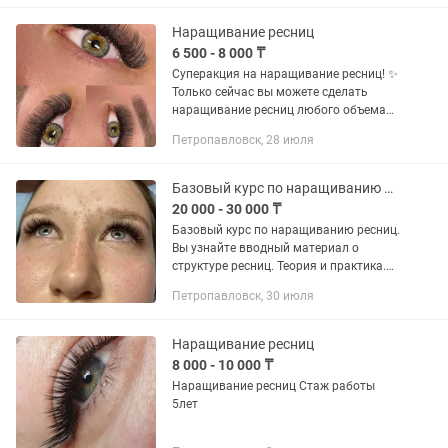
Наращивание ресниц
6 500 - 8 000 ₸
Суперакция на наращивание ресниц! ✨
Только сейчас вы можете сделать
наращивание ресниц любого объема
всего за 6500 тг! И это еще не все —
Петропавловск, 28 июля
эффект в подарок! 🎁 Почему
выбирают нас? Опытный мастер с...
Базовый курс по наращиванию ресниц
20 000 - 30 000 ₸
Базовый курс по наращиванию ресниц.
Вы узнайте вводный материал о
структуре ресниц. Теория и практика.
Все нюансы исходя из моего опыта.
Петропавловск, 30 июля
Как правильно поставить руку. Как
справляться со сложными...
Наращивание ресниц
8 000 - 10 000 ₸
Наращивание ресниц Стаж работы
5лет