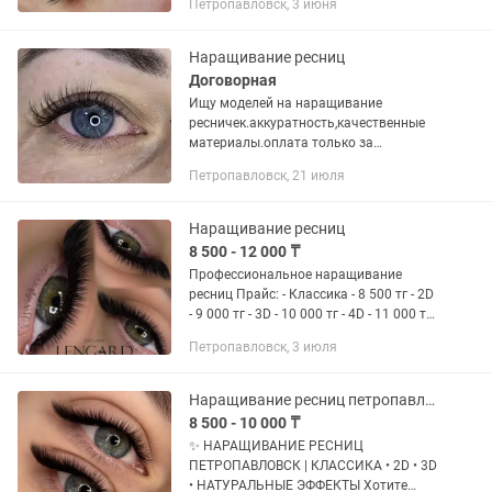
Петропавловск, 3 июня
Наращивание ресниц
Договорная
Ищу моделей на наращивание
ресничек.аккуратность,качественные
материалы.оплата только за
материал.
Петропавловск, 21 июля
Наращивание ресниц
8 500 - 12 000 ₸
Профессиональное наращивание
ресниц Прайс: - Классика - 8 500 тг - 2D
- 9 000 тг - 3D - 10 000 тг - 4D - 11 000 тг
— 5D - 12 000 тг - Мокрый эффект - 11
Петропавловск, 3 июля
000 тг — Лучики — 12 000 тг — Нижние
— 5 000...
Наращивание ресниц петропавловск классика 2d 3d натуральные эффекты
8 500 - 10 000 ₸
✨ НАРАЩИВАНИЕ РЕСНИЦ
ПЕТРОПАВЛОВСК | КЛАССИКА • 2D • 3D
• НАТУРАЛЬНЫЕ ЭФФЕКТЫ Хотите