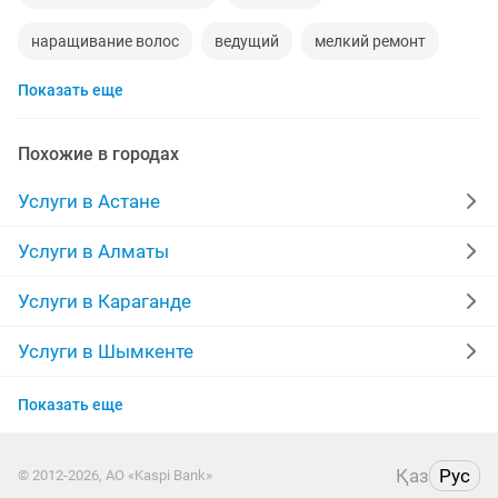
наращивание волос
ведущий
мелкий ремонт
Показать еще
наращивание ногтей
бесплатная юридическая консультация
Похожие в городах
входные двери
вскрытие замков
Услуги в Астане
подготовка школе
изготовление ворот
Услуги в Алматы
такси межгород
строительство бани
Услуги в Караганде
репетитор казахского языка
видеосъемка
Услуги в Шымкенте
Услуги в Усть-Каменогорске
репетитор математике
утепление
Показать еще
Услуги в Актобе
классическая гитара
откатные ворота
Қаз
Рус
© 2012-2026, АО «Kaspi Bank»