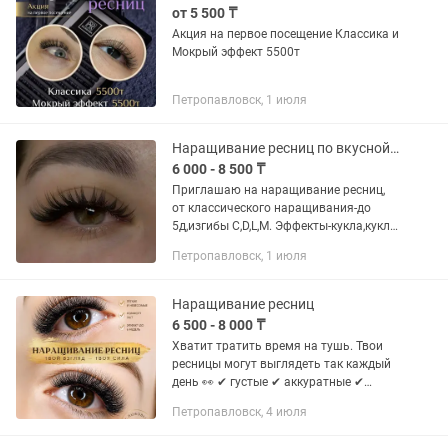
от 5 500 ₸
Акция на первое посещение Классика и
Мокрый эффект 5500т
Петропавловск, 1 июля
Наращивание ресниц по вкусной цене
6 000 - 8 500 ₸
Приглашаю на наращивание ресниц,
от классического наращивания-до
5д,изгибы С,D,L,M. Эффекты-кукла,кукла-
лиса,плавная лиса,экстремальная
Петропавловск, 1 июля
лиса,натуральный,мокрый эффект,
наращивание нижних ресниц.
Наращивание ресниц
6 500 - 8 000 ₸
Хватит тратить время на тушь. Твои
ресницы могут выглядеть так каждый
день 👀 ✔ густые ✔ аккуратные ✔
подчёркивают форму глаз Просыпайся
Петропавловск, 4 июля
уже красивой 💞 📲 Запись открыта