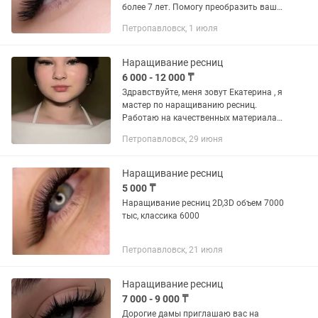
более 7 лет. Помогу преобразить ваши
глазки без боли и дискомфорта.
Петропавловск, 1 июля
Рабочая страница lashpetropavl
Наращивание ресниц
6 000 - 12 000 ₸
Здравствуйте, меня зовут Екатерина , я
мастер по наращиванию ресниц.
Работаю на качественных материалах,
гарантирую аккуратность,
Петропавловск, 29 июня
стерильность и индивидуальный
подход. - Мягкое наращивание, без...
Наращивание ресниц
5 000 ₸
Наращивание ресниц 2D,3D объем 7000
тыс, классика 6000
Петропавловск, 21 июля
Наращивание ресниц
7 000 - 9 000 ₸
Дорогие дамы приглашаю вас на