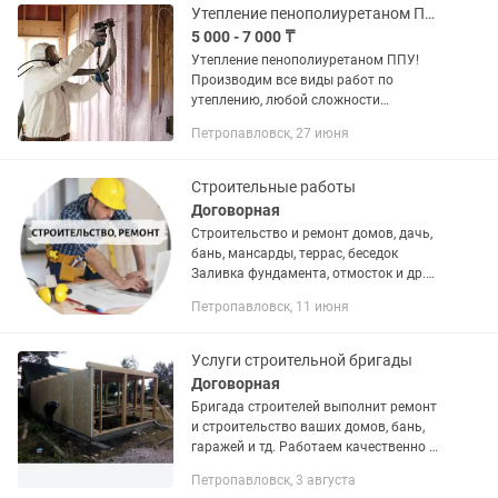
Утепление пенополиуретаном ППУ
5 000 - 7 000 ₸
Утепление пенополиуретаном ППУ!
Производим все виды работ по
утеплению, любой сложности
конструкции, стены, крыши, бани,
Петропавловск, 27 июня
гаражи. Жилые и производственные
помещения.
Строительные работы
Договорная
Строительство и ремонт домов, дачь,
бань, мансарды, террас, беседок
Заливка фундамента, отмосток и др.
Кладка кирпича, кирпича, газоблоков,
Петропавловск, 11 июня
пеноблоков Кровельные и
облицовочные работы Изготовление...
Услуги строительной бригады
Договорная
Бригада строителей выполнит ремонт
и строительство ваших домов, бань,
гаражей и тд. Работаем качественно и
в срок. Так же наши объявления вы
Петропавловск, 3 августа
можете найти на О.Л.Х. , которые там