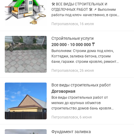
🛠 ВСЕ ВИДЫ СТРОИТЕЛЬНЫХ И
ОТДЕЛОЧНЫХ РАБОТ 🛠 📌 Выполним
работы под ключ- качественно, в срок
и по честным ценам! 📌Работаем с
Петропавловск, 16 июля
частными и коммерческими
объектами. 🛠 Наши услуги: ✅
Строительство...
Стройтельные услуги
200 000 - 10 000 000 ₸
Выполняем: Строим дома под ключ,
Коттеджи, заливка бетона, строим
бани, гаражи. строим кровлю, ремонт
кровли, ставим забор,сарай.
Петропавловск, 26 июня
Произведём демонтаж здания . Также
другие строительные работы....
Все виды строительных работ
Договорная
Все виды строительных работ от
мелких до крупных объектов
строительство домов бань кровля
крыш заборы беседки фасады окна
Петропавловск, 6 июня
двери частичное строительство
Фундамент заливка