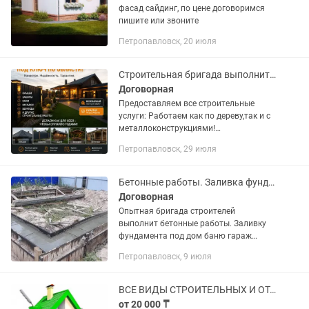
фасад сайдинг, по цене договоримся
пишите или звоните
Петропавловск, 20 июля
Строительная бригада выполнит любой ваш заказ
Договорная
Предоставляем все строительные
услуги: Работаем как по дереву,так и с
металлоконструкциями!
Бани,беседки,веранды,пристройки!
Петропавловск, 29 июля
Заборы,крыши! Все по договоренности!
Быстро, качественно и надежно!...
Бетонные работы. Заливка фундамента
Договорная
Опытная бригада строителей
выполнит бетонные работы. Заливку
фундамента под дом баню гараж
имеется своя опалубка
Петропавловск, 9 июля
ВСЕ ВИДЫ СТРОИТЕЛЬНЫХ И ОТДЕЛОЧНЫХ РАБОТ
от 20 000 ₸