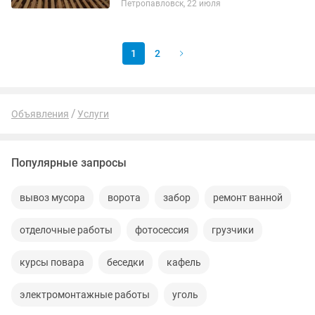
Петропавловск, 22 июля
работы покраска ,утепление швов с
помощью альпинистов Так же...
1
2
Объявления
Услуги
Популярные запросы
вывоз мусора
ворота
забор
ремонт ванной
отделочные работы
фотосессия
грузчики
курсы повара
беседки
кафель
электромонтажные работы
уголь