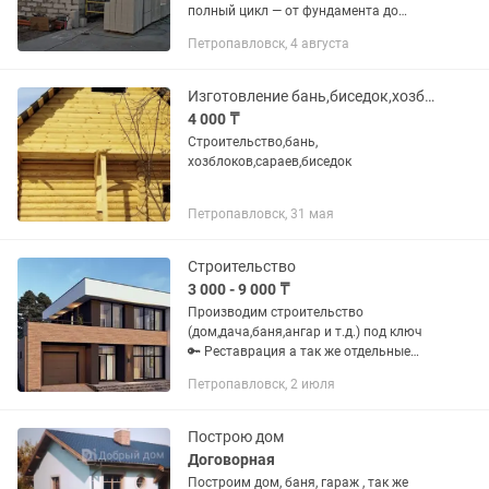
полный цикл — от фундамента до
забора. Подскажем как лучше сделать:
Петропавловск, 4 августа
— чтобы было тепло — чтобы не было
лишних затрат — чтобы удобно...
Изготовление бань,биседок,хозблоков,от, фундамента,до крыши
4 000 ₸
Строительство,бань,
хозблоков,сараев,биседок
Петропавловск, 31 мая
Строительство
3 000 - 9 000 ₸
Производим строительство
(дом,дача,баня,ангар и т.д.) под ключ
🔑 Реставрация а так же отдельные
виды работ, Свободные цены, Гарантия
Петропавловск, 2 июля
и Качество, Пенсионерам скидки!
Построю дом
Договорная
Построим дом, баня, гараж , так же