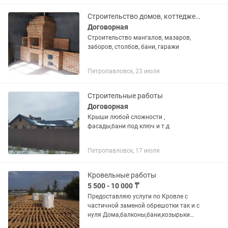
находятся уже более...
Строительство домов, коттеджей, кирпичная кладка любой сложности.
Договорная
Строительство мангалов, мазаров,
заборов, столбов, бани, гаражи
Петропавловск, 23 июля
Строительные работы
Договорная
Крыши любой сложности ,
фасады,бани под ключ и т.д
Петропавловск, 17 июля
Кровельные работы
5 500 - 10 000 ₸
Предоставляю услуги по Кровле с
частичной заменой обрешотки так и с
нуля Дома,балконы,бани,козырьки
Опыт работ 10 лет так же высотные