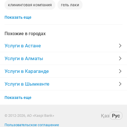
клининговая компания
гель лаки
Показать еще
наращивание волос
ведущий
мелкий ремонт
наращивание ногтей
Похожие в городах
бесплатная юридическая консультация
Услуги в Астане
входные двери
вскрытие замков
Услуги в Алматы
подготовка школе
изготовление ворот
Услуги в Караганде
такси межгород
репетитор казахского языка
Услуги в Шымкенте
Услуги в Усть-Каменогорске
видеосъемка
репетитор математике
утепление
Показать еще
Услуги в Костанае
классическая гитара
откатные ворота
Қаз
Рус
© 2012-2026, АО «Kaspi Bank»
Услуги в Павлодаре
установка входных дверей
монтаж кровли
Пользовательское соглашение