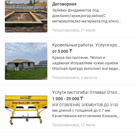
Договорная
Заливка фундаментов под
дом,баню,гараж,ангар,забор(С
материалом,без материала,под ключ)
Заявку оставляйте заранее!Фундамент
Петропавловск, 21 июля
можно заливать не только осенью,но и
весной и летом!Петропавловск!
Кровельные работы. Услуги кровельщика. Крыша без протечек и переделок
от 5 000 ₸
Крыша без протечек. Тёплая и
надёжная Исправляем чужие ошибки
Опытная бригада выполнит все виды
кровельных работ: • Монтаж крыши с
Петропавловск, 5 августа
"нуля" • Замена старого покрытия на
новое • Ремонт - переделка...
Услуги листогиба! Отливы! Откосы! Уголки! Парапет! Карнизы!РАССРОЧКА!
1 000 - 20 000 ₸
ИЗГОТОВЛЕНИЕ ЭЛЕМЕНТОВ ДО 3150
мм длиной с толщиной до 0.7 мм.
Качественное изготовление Коньков,
Ендовы, Доборных элементов кровли,
Петропавловск, 12 июля
уголков, оконных откосов, отливы,из
оцинкованного, и окрашенного...