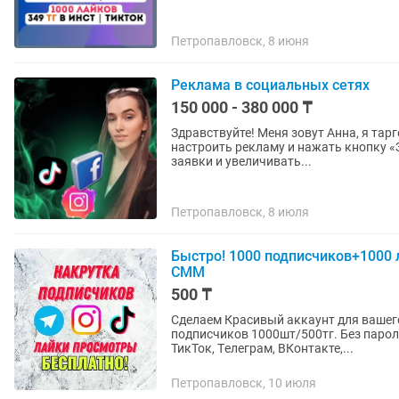
Петропавловск, 8 июня
Реклама в социальных сетях
150 000 - 380 000 ₸
Здравствуйте! Меня зовут Анна, я таргетолог с опытом более 6 лет. Моя задача - не просто
настроить рекламу и нажать кнопку «
заявки и увеличивать...
Петропавловск, 8 июля
Быстро! 1000 подписчиков+1000 
СММ
500 ₸
Сделаем Красивый аккаунт для вашего бизнеса 
подписчиков 1000шт/500тг. Без пароля! Без банов! Без списаний! Работаем с Инстаграм,
ТикТок, Tелеграм, ВКонтакте,...
Петропавловск, 10 июля