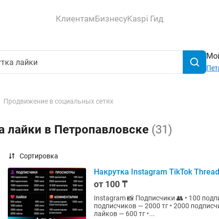
Клиентам
Бизнесу
Kaspi Гид
Мой
Пет
Продвижение в социальных сетях
а лайки в Петропавловске
(31)
Сортировка
Накрутка Instagram TikTok Thread
от 100 ₸
Instagram 📸 Подписчики 👥 • 100 подписчиков — 350 тг • 500 подписчиков — 1000 тг • 1000
подписчиков — 2000 тг • 2000 подписчиков — 4000 тг Лайки ❤️ • 5
лайков — 600 тг •...