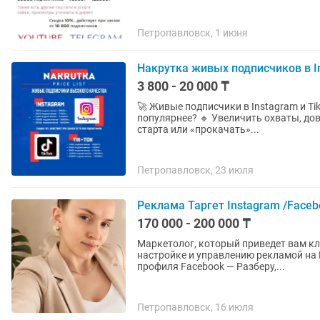
Петропавловск, 1 июня
Накрутка живых подписчиков в In
3 800 - 20 000 ₸
🚀 Живые подписчики в Instagram и TikTok — быс
популярнее? 🔹 Увеличить охваты, до
старта или «прокачать»...
Петропавловск, 23 июля
Реклама Таргет Instagram /Facebo
170 000 - 200 000 ₸
Маркетолог, который приведет вам клиентов! Предлагаю полный комп
настройке и управлению рекламой на Face
профиля Facebook — Разберу,...
Петропавловск, 16 июля