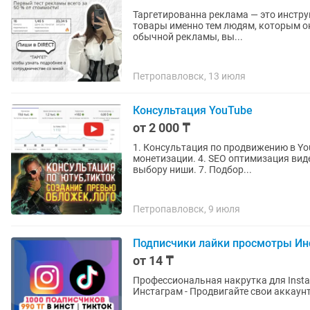
Таргетированна реклама — это инстру
товары именно тем людям, которым он
обычной рекламы, вы...
Петропавловск, 13 июля
Консультация YouTube
от 2 000 ₸
1. Консультация по продвижению в Yo
монетизации. 4. SEO оптимизация видео/канала.
выбору ниши. 7. Подбор...
Петропавловск, 9 июля
Подписчики лайки просмотры Ин
от 14 ₸
Профессиональная накрутка для Instagram, TikTok и Отзывы 