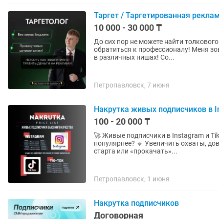
Таргет / Таргетированная реклам
10 000 - 30 000 ₸
До сих пор не можете найти толкового специалиста? Устали слив
обратиться к профессионалу! Меня зо
в различных нишах! Со...
Петропавловск, 7 июня
Накрутка живых подписчиков в In
100 - 20 000 ₸
🚀 Живые подписчики в Instagram и TikTok — быс
популярнее? 🔹 Увеличить охваты, до
старта или «прокачать»...
Петропавловск, 1 июня
Накрутка подписчиков
Договорная