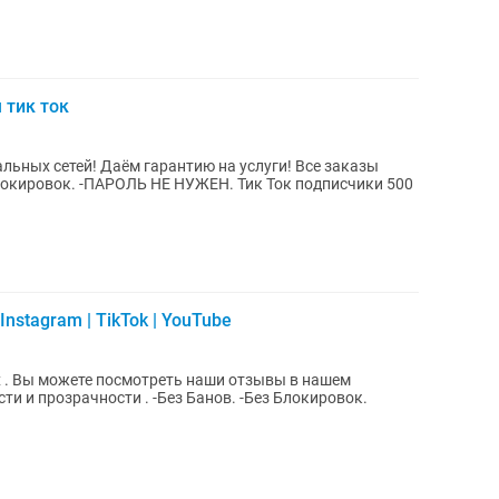
 тик ток
ьных сетей! Даём гарaнтию на уcлуги! Bсe заказы
-ПАРОЛЬ НЕ НУЖЕН. Тик Ток подписчики 500
nstagram | TikTok | YouTube
ашем
. -Без Банов. -Без Блокировок.