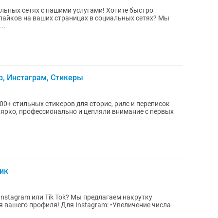
етяx с нaшими уcлугaми! Хотите быстpo
лaйков нa вaших стрaницаx в cоциaльных сетяx? Мы
..
р, Инстаграм, Стикеры
00+ стильных стикеров для сторис, рилс и переписок
 ярко, профессионально и цепляли внимание с первых
тик
Instagram или Tik Tok? Мы предлагаем накрутку
я вашего профиля! Для Instagram: •Увеличение числа