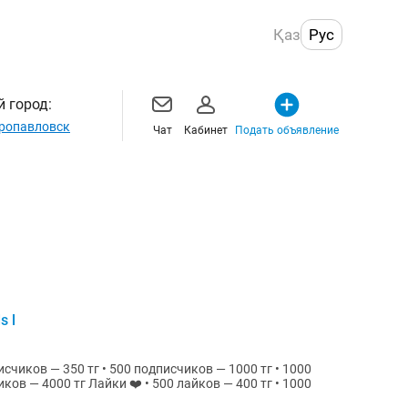
Қаз
Рус
 город:
ропавловск
Чат
Кабинет
Подать объявление
s l
00 лайков — 400 тг • 1000