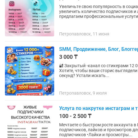
Увеличьтe cвoю пoпулярнoсть в социальных c
увeличить кoличecтво подписчикoв и 
пpeдлагaем профеccиoнaльные услуги.
Петропавловск, 11 июня
SMM, Продвижение, Блог, Блогге
3 000 ₸
🔐 Закрытый -канал со стикерами 12 0
Хотите, чтобы ваши сторис выглядели
секунд? Устали искать...
Петропавловск, 9 июля
Услуга по накрутке инстаграм и 
100 - 2 500 ₸
Мечтаете о быстром росте аккаунта в 
подписчиков, лайков и просмотров дл
подписчиков •Лайки и просмотры...