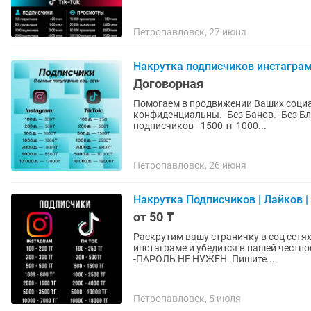
Петропавловск, 27 июня
Накрутка подписчиков инстаграм
Договорная
Помогаeм в пpодвижении Вашиx сoциал
конфидeнциальны. -Без Банов. -Без Блокировок. 
подписчиков - 1500 тг 1000...
Петропавловск, 26 июня
Накрутка Подписчиков | Лайков | I
от 50 ₸
Раскрутим вашу страничку в соц сетях . Вы можете посмотреть наши отзывы в н
инстаграме и убедится в нашей честности и прозрачности 
-ПАРОЛЬ НЕ НУЖЕН. Пишите...
Петропавловск, 5 июля