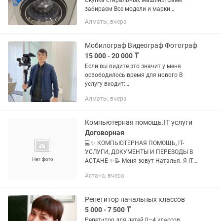
Скупка стиральных машины Сами
забираем Все модели и марки
Отправьте фотографию стиралок
Алматы, вчера
Выезд по городу и по области!!!
Мобилограф Видеограф Фотограф
15 000 - 20 000 ₸
Если вы видите это значит у меня
освободилось время для нового В
услугу входит:
выезд,сценарий,съемка,монтаж Могу
Алматы, вчера
реализовать для вас видео :
-Корпоратив,банкет -Свадьба
-Мастеркласс,уроки,...
Компьютерная помощь.IT услуги
Договорная
💻✨ КОМПЬЮТЕРНАЯ ПОМОЩЬ, IT-
УСЛУГИ, ДОКУМЕНТЫ И ПЕРЕВОДЫ В
АСТАНЕ ✨📝 Меня зовут Наталья. Я IT-
специалист и системный
Астана, вчера
администратор с опытом работы
более 15 лет. Помогаю частным
клиентам,...
Репетитор начальных классов
5 000 - 7 500 ₸
Репетитор для детей 0–4 классов