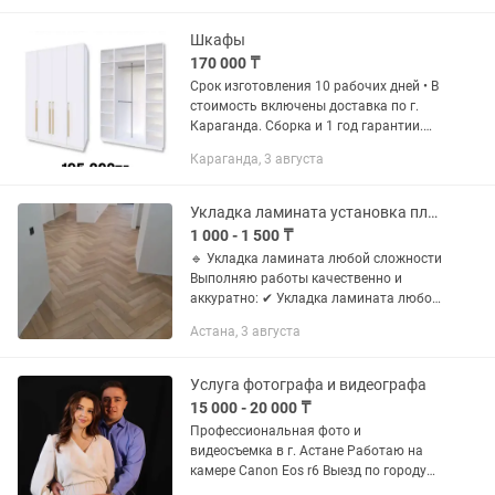
частях города). Обязанности: - Выезд
по заявкам; - Поиск...
Шкафы
170 000 ₸
Срок изготовления 10 рабочих дней • В
стоимость включены доставка по г.
Караганда. Сборка и 1 год гарантии.
Для заказа нужно отправить: 1.
Караганда, 3 августа
Фотографию шкафа 2. Размер 3.Адрес
проживания, куда нужно...
Укладка ламината установка плинтуса
1 000 - 1 500 ₸
🔹 Укладка ламината любой сложности
Выполняю работы качественно и
аккуратно: ✔ Укладка ламината любой
сложности ✔ Любые объемы — от
Астана, 3 августа
квартиры до офиса ✔
Профессиональная укладка ламината,
подложки и...
Услуга фотографа и видеографа
15 000 - 20 000 ₸
Профессиональная фото и
видеосъемка в г. Астане Работаю на
камере Canon Eos r6 Выезд по городу
Предлагаю услуги: - Выписка из