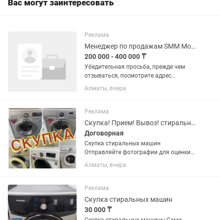
Вас могут заинтересовать
Реклама
Менеджер по продажам SMM Мобилограф
200 000 - 400 000 ₸
Убедительная просьба, прежде чем
отзываться, посмотрите адрес
рабочего места! Не занимайте время,
Алматы, вчера
если вам далеко‼️‼️ Ежедневная фото- и
видеосъемка продукции (торты, пироги,
десерты, процесс...
Реклама
Скупка! Прием! Вывоз! стиральных машин
Договорная
Скупка стиральных машин
Отправляйте фотографии для оценки
Вывоз по городу и за городом Выезд в
Алматы, вчера
течении часа Демонтируем сами
Реклама
Скупка стиральных машин
30 000 ₸