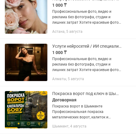
1 000 ₸
Профессиональные фото, видео и
реклама без фотографа, студии и
лишних затрат Хотите красивые фото
или видео, но: — фотограф стоит
Астана, 5 августа
дорого — нужна аренда студии — нет
времени на съемки Я помогу...
Услуги нейросетей / ИИ специалист / Нейрофотоссесия / Оживление фото
1 000 ₸
Профессиональные фото, видео и
реклама без фотографа, студии и
лишних затрат Хотите красивые фото
или видео, но: — фотограф стоит
Алматы, 5 августа
дорого — нужна аренда студии — нет
времени на съемки Я помогу...
Покраска ворот под ключ в Шымкенте
Договорная
Покраска ворот в Шымкенте
Профессиональная покраска
металлических ворот, калиток и
заборов любой сложности. Обновляем
Шымкент, 4 августа
внешний вид и надежно защищаем
металл от ржавчины и коррозии.