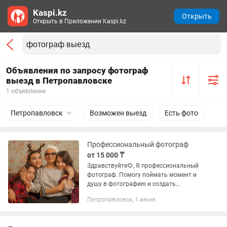
Kaspi.kz
Открыть
Открыть в Приложении Kaspi.kz
Объявления по запросу фотограф
выезд в Петропавловске
1 объявление
Петропавловск
Возможен выезд
Есть фото
Профессиональный фотограф
от 15 000 ₸
Здравствуйте🌻, Я профессиональный
фотограф. Помогу поймать момент и
душу в фотографию и создать
выразительную картину. Работаю
Петропавловск, 1 июня
аккуратно, ориентируюсь на ваш вкус
и комфорт.📸 🎞️Услуги: • Портретная...