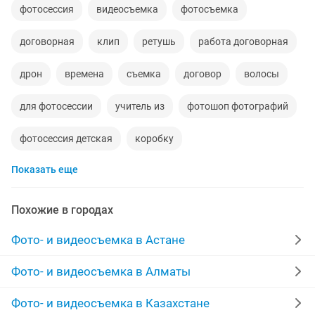
фотосессия
видеосъемка
фотосъемка
договорная
клип
ретушь
работа договорная
дрон
времена
съемка
договор
волосы
для фотосессии
учитель из
фотошоп фотографий
фотосессия детская
коробку
Показать еще
фотограф фотосессия
ретушь фотографии
видеосъемка видео
короткое
видеосьемка
Похожие в городах
видеосъёмка
студия
фотосъёмка
Фото- и видеосъемка в Астане
фотоссесия
эффект
детали
сьемка
Фото- и видеосъемка в Алматы
фотосессия студия
недвижимости
фотосесия
Фото- и видеосъемка в Казахстане