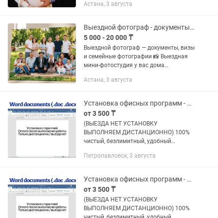
Астана, 3 августа
роддома -Студийные индивидуальные
фотосессии ( на улице) -Контент
съемка...
Выездной фотограф - документы, визы и семейные фотографии
5 000 - 20 000 ₸
Выездной фотограф — документы, визы
и семейные фотографии 📸 Выездная
мини-фотостудия у вас дома
Профессиональный фотограф приедет
Астана, 3 августа
к вам со студийным оборудованием.
Делаю: 📄 Фото на...
Установка офисных программ - Ворд документы, таблицы, презентации. Онлайн.
от 3 500 ₸
(ВЫЕЗДА НЕТ УСТАНОВКУ
ВЫПОЛНЯЕМ ДИСТАНЦИОННО) 100%
чистый, безлимитный, удобный
офисный пакет без вирусов -
Петропавловск, 3 августа
практически идентичный Microsoft
Office и при этом не требует
постоянной активации и...
Установка офисных программ - Ворд документы, таблицы, презентации. Онлайн.
от 3 500 ₸
(ВЫЕЗДА НЕТ УСТАНОВКУ
ВЫПОЛНЯЕМ ДИСТАНЦИОННО) 100%
чистый, безлимитный, удобный