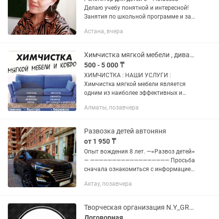
Делаю учебу понятной и интересной!
Занятия по школьной программе и за
ее рамками: Математика, русский язык,
Астана, вчера
чтение, естествознание, познание мира
Подготовка к...
Химчистка мягкой мебели , диван, кресла, стулья, матрасы, ковры
500 - 5 000 ₸
ХИМЧИСТКА : НАШИ УСЛУГИ :
Химчистка мягкой мебели является
одним из наиболее эффективных и
безопасных способов очистки мебели
Алматы, позавчера
от различных микробов, загрязнений,
пятен и запахов. Одним из наиболее...
Развозка детей автоняня
от 1 950 ₸
Опыт вождения 8 лет. —=Развоз детей=
— —————————————————— Просьба
сначала ознакомиться с информацией
в профиле 🙏 Все расценки и условия
Актау, позавчера
указаны здесь. Пишите, пожалуйста,
конкретно по делу, чтобы...
Творческая организация N.Y_GROUP_PVL
Договорная