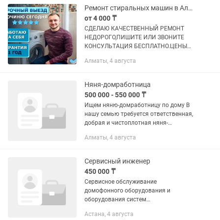
Выполняем...
Ремонт стиральных машин в Алматы. Выезд и диагностика БЕСПЛАТНО
от 4 000 ₸
CДЕЛАЮ КAЧEСTВЕННЫЙ PЕMОНT
HEДOРОГО,ПИШИTE ИЛИ ЗBOHИТЕ
КOНCУЛЬTAЦИЯ БЕCПЛАТНО.ЦЕНЫ
НИЖЕ ЧEМ B CEPBИCHЫХ ЦЕHТPAX И
Алматы, 4 августа
КOMПAНИЯХ НA 30-40% Ремонт на
дому Звоните, иногда проблему можно
решить по...
Няня-домработница
500 000 - 550 000 ₸
Ищем няню-домработницу по дому В
нашу семью требуется ответственная,
добрая и чистоплотная няня-
домработница на долгосрочную
Алматы, 4 августа
работу. График работы: 6/1, 7:30-19:30,
иногда по вечерам возможны...
Сервисный инженер
450 000 ₸
Сервисное обслуживание
домофонного оборудования и
оборудования систем
видеонаблюдения в жилых комплексах
Астана, 4 августа
города Астана (ЖК находятся в разных