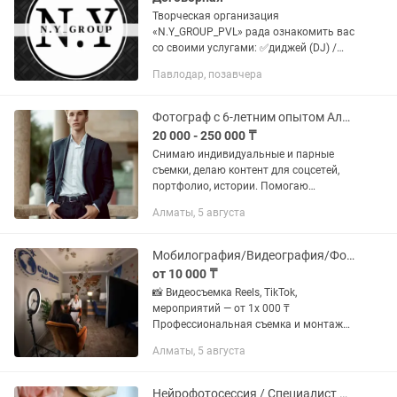
Творческая организация
«N.Y_GROUP_PVL» рада ознакомить вас
со своими услугами: ✅диджей (DJ) /
звукооператор ✅ведущий/тамада
Павлодар, позавчера
✅мобилограф/ различная съемка
(мероприятия, социальные ролики,...
Фотограф с 6-летним опытом Алматы
20 000 - 250 000 ₸
Снимаю индивидуальные и парные
съемки, делаю контент для соцсетей,
портфолио, истории. Помогаю
раскрыться в кадре, подсказываю
Алматы, 5 августа
позы, образ, локацию. Все фото
проходят профессиональную
обработку,...
Мобилография/Видеография/Фотография/Монтаж
от 10 000 ₸
📸 Видеосъемка Reels, TikTok,
мероприятий — от 1х 000 ₸
Профессиональная съемка и монтаж
под ключ: — Reels / TikTok / Shorts —
Алматы, 5 августа
Интервью, клипы, мероприятия,
контент для бизнеса — Быстрая...
Нейрофотосессия / Специалист ИИ / Оживление фото / Услуги нейросетей