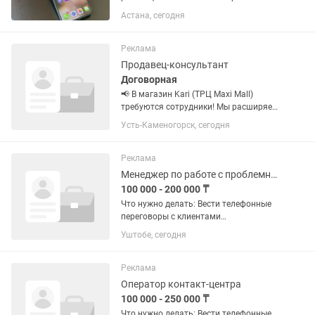
функции работают, телефон никогда не
Астана, сегодня
был в ремонте, любые проверки.
Использовался как второй телефон,
аккумулятор держит...
Реклама
Продавец-консультант
Договорная
📢 В магазин Kari (ТРЦ Maxi Mall)
требуются сотрудники! Мы расширяем
команду и приглашаем на работу
Усть-Каменогорск, сегодня
ответственных, активных и
доброжелательных сотрудников.
Открытые вакансии: ❗️Администратор
Реклама
(без...
Менеджер по работе с проблемными займами
100 000 - 200 000 ₸
Что нужно делать: Вести телефонные
переговоры с клиентами
Информировать о текущей
Уштобе, сегодня
задолженности Консультировать по
способам и срокам погашения
Фиксировать результаты разговоров в
Реклама
системе Мы...
Оператор контакт-центра
100 000 - 250 000 ₸
Что нужно делать: Вести телефонные