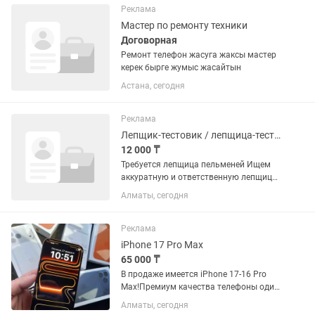
iPhone 11 iPhone 11 Pro iPhone...
Реклама
Мастер по ремонту техники
Договорная
Ремонт телефон жасуга жаксы мастер
керек бырге жумыс жасайтын
Астана, сегодня
Реклама
Лепщик-тестовик / лепщица-тестовик
12 000 ₸
Требуется лепщица пельменей Ищем
аккуратную и ответственную лепщица
График работы: с 8:30 до 18:30 Все
Алматы, сегодня
подробности по телефону / в личные
сообщения. Оплата в день -12.000
Реклама
iPhone 17 Pro Max
65 000 ₸
В продаже имеется iPhone 17-16 Pro
Max!Премиум качества телефоны один
в один!идентичен с оригиналом 8 ядер
Алматы, сегодня
ОЗУ 4 на 128/512 все телефоны новые