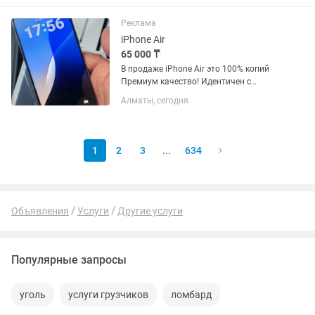
запечатанные 4/5G Аккумуляторы
100% Не путайте с дешевой...
Реклама
iPhone Air
65 000 ₸
В продаже iPhone Air это 100% копий
Премиум качество! Идентичен с
оригинальным телефоном 8 ядер ОЗУ
Алматы, сегодня
6. 4-5G LTE. Поддерживает все
приложения. Для заказа пишите .Для
реальных покупателей доставим в...
1
2
3
...
634
Объявления
Услуги
Другие услуги
Популярные запросы
уголь
услуги грузчиков
ломбард