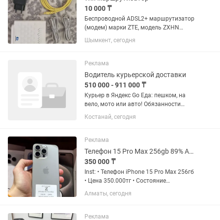
10 000 ₸
Беспроводной ADSL2+ маршрутизатор
(модем) марки ZTE, модель ZXHN
H108N.Устройство брендировано
Шымкент, сегодня
оператором связи «Казахтелеком».
Маршрутизатор оснащен четырьмя
портами LAN для проводного
Реклама
подключения и...
Водитель курьерской доставки
510 000 - 911 000 ₸
Курьер в Яндекс Go Еда: пешком, на
вело, мото или авто! Обязанности
Доставка заказов из ресторанов
Костанай, сегодня
клиентам в выбранном вами радиусе.
Работа вблизи дома — вы сами
выбираете районы для доставки (1–2...
Реклама
Телефон 15 Pro Max 256gb 89% Айфон 15 Про Макс 256гб 89%
350 000 ₸
Inst: • Телефон iPhone 15 Pro Мах 256гб
• Цена 350.000тг • Состояние
Аккумулятора 89% • Комплект: Шнур
Алматы, сегодня
зарядка, коробка • Состояние телефона
10/10 • Телефон без ремонта и скрытых
дефектов •...
Реклама