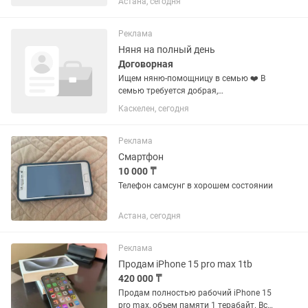
Астана, сегодня
реализацией (счет 1210) •Умение
работать с кассой и первичной...
Реклама
Няня на полный день
Договорная
Ищем няню-помощницу в семью ❤️ В
семью требуется добрая,
ответственная и заботливая няня-
Каскелен, сегодня
помощница для мальчика.
Обязанности: • Полноценный уход за
ребенком. • Прогулки на свежем
Реклама
воздухе. •...
Смартфон
10 000 ₸
Телефон самсунг в хорошем состоянии
Астана, сегодня
Реклама
Продам iPhone 15 pro max 1tb
420 000 ₸
Продам полностью рабочий iPhone 15
pro max, объем памяти 1 терабайт. Все