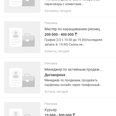
переговоры с клиентами
Информировать о текущей
Каскелен, сегодня
задолженности Консультировать по
способам и срокам погашения
Фиксировать результаты разговоров в
Реклама
системе Мы...
Мастер по наращиванию ресниц
200 000 - 400 000 ₸
График 2/2 с 10.00 до 19.00(последняя
запись в. 19.00) Салон не
новый,работает давно,клиентская база
Алматы, сегодня
есть. Все дальнейшие вопросы по
телефону.
Реклама
Менеджер по активным продажам
Договорная
Менеджер по продажам, продавать
парфюмы онлайн через телефонный
звонок/, работа в офисе
Астана, сегодня
Реклама
Курьер
10 000 - 500 000 ₸