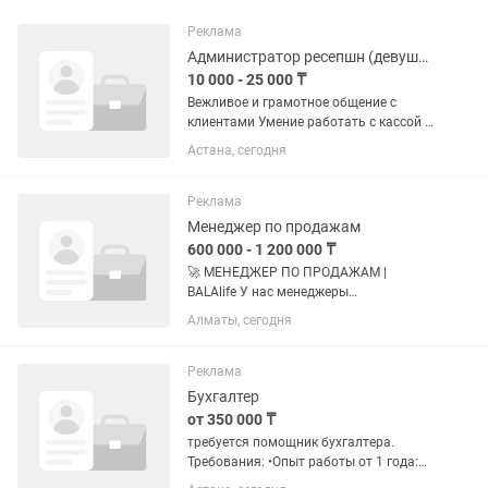
Реклама
Администратор ресепшн (девушки)
10 000 - 25 000 ₸
Вежливое и грамотное общение с
клиентами Умение работать с кассой и
терминалом Прием заказов, запись
Астана, сегодня
клиентов Контроль качества
обслуживания Ответственность и...
Реклама
Менеджер по продажам
600 000 - 1 200 000 ₸
🚀 МЕНЕДЖЕР ПО ПРОДАЖАМ |
BALAlife У нас менеджеры
зарабатывают хорошие деньги
Алматы, сегодня
благодаря сильному продукту и
понятной системе продаж. 💸 650 000 т
– 1 200 000 тг и выше | горячие заявки
Реклама
| быстрый...
Бухгалтер
от 350 000 ₸
требуется помощник бухгалтера.
Требования: •Опыт работы от 1 года:
•Знание 1С 8.3, Excel; • Опыт работы с