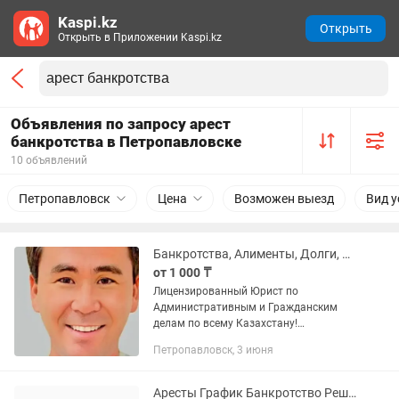
Kaspi.kz
Открыть
Открыть в Приложении Kaspi.kz
Объявления по запросу арест
банкротства в Петропавловске
10 объявлений
Петропавловск
Цена
Возможен выезд
Вид у
Банкротства, Алименты, Долги, Штрафы, Аресты
от 1 000 ₸
Лицензированный Юрист по
Административным и Гражданским
делам по всему Казахстану!
Подготовка и подача на банкротство
Петропавловск, 3 июня
физических и юридических лиц!
Списание Административных штрафов
по сроку с...
Аресты График Банкротство Решу все!