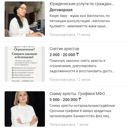
Юридические услуги по гражданским и уголовным делам по всему РК и СНГ!
Договорная
Кеңес беру - жұма күні бесплатно, по
пятницам консультация - бесплатно.
Қызметті - мемлекеттік және орыс
тілінде толық көрсетеміз. Оказываем
Петропавловск, 15 июля
услуги на государственном и русском
языке. ТОО "Ваш...
Снятие арестов
2 000 - 20 000 ₸
Помогаю законно снять аресты и
ограничения, урегулировать
задолженности и восстановить доступ
к счетам. ✔ Снятие арестов со счетов и
Петропавловск, 12 июня
имущества ✔ Отмена исполнительных
документов ✔ Урегулирование...
Сниму аресты. Графики МФО
5 000 - 200 000 ₸
Сниму аресты нотариальные/судебные
Срочные графики в микро кредитных
организациях Банкротство физ.лиц
Списание штрафов Писать
Петропавловск, 1 июля