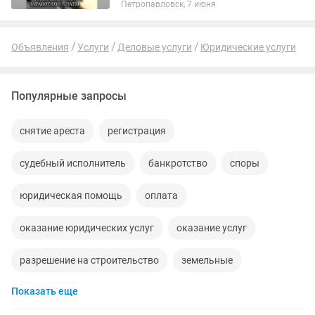
Петропавловск, 7 июня
лишенных лицензии ● Составление
лояльного графика платежей ●...
Объявления
Услуги
Деловые услуги
Юридические услуги
Популярные запросы
снятие ареста
регистрация
судебный исполнитель
банкротство
споры
юридическая помощь
оплата
оказание юридических услуг
оказание услуг
разрешение на строительство
земельные
Показать еще
составление договоров
трудовой спор