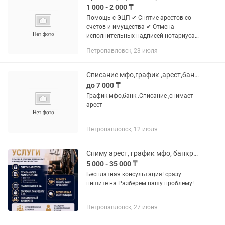
1 000 - 2 000 ₸
Помощь с ЭЦП ✔ Снятие арестов со
счетов и имущества ✔ Отмена
исполнительных надписей нотариуса
✔ Снижение процентов у ЧСИ /
Петропавловск, 23 июля
остановка роста долга ✔ Банкротство
физлиц под ключ ✔ Графики
погашения для...
Списание мфо,график ,арест,банкротство
до 7 000 ₸
График мфо,банк .Списание ,снимает
арест
Петропавловск, 12 июля
Сниму арест, график мфо, банкротство и др.
5 000 - 35 000 ₸
Бесплатная консультация! сразу
пишите на Разберем вашу проблему!
Петропавловск, 27 июня