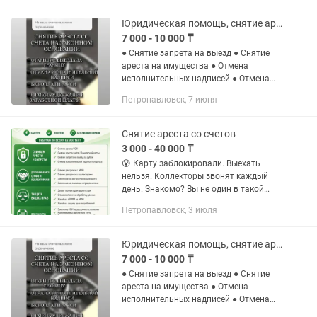
Юридическая помощь, снятие арестов, списание, график
7 000 - 10 000 ₸
● Снятие запрета на выезд ● Снятие
ареста на имущества ● Отмена
исполнительных надписей ● Отмена
исполнительных надписей нотариусов
Петропавловск, 7 июня
лишенных лицензии ● Составление
лояльного графика платежей ●...
Снятие ареста со счетов
3 000 - 40 000 ₸
😰 Карту заблокировали. Выехать
нельзя. Коллекторы звонят каждый
день. Знакомо? Вы не один в такой
ситуации. И выход есть. Я помогаю
Петропавловск, 3 июля
людям: → Снять арест с карты и счёта
→ Убрать запрет на выезд →...
Юридическая помощь, снятие арестов, списание, график
7 000 - 10 000 ₸
● Снятие запрета на выезд ● Снятие
ареста на имущества ● Отмена
исполнительных надписей ● Отмена
исполнительных надписей нотариусов