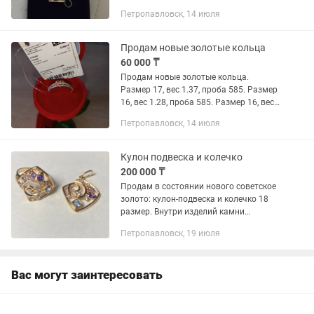
2.71гр, проба 585. 3. Размер 15, вес
Петропавловск, 14 июля
2.91гр, проба 585. 4. Размер 15, вес
2.35гр, проба...
Продам новые золотые кольца
60 000 ₸
Продам новые золотые кольца.
Размер 17, вес 1.37, проба 585. Размер
16, вес 1.28, проба 585. Размер 16, вес
0.95, проба 585. Размер 15,5, вес 1.71,
Петропавловск, 14 июля
проба 585. Размер 17,5, вес 1.58,проба
585. Размер...
Кулон подвеска и колечко
200 000 ₸
Продам в состоянии нового советское
золото: кулон-подвеска и колечко 18
размер. Внутри изделий камни
фианиты, само золото высокого
Петропавловск, 19 июля
качества, фото с анализом
присутствует. Можно приобрести как
по...
Вас могут заинтересовать