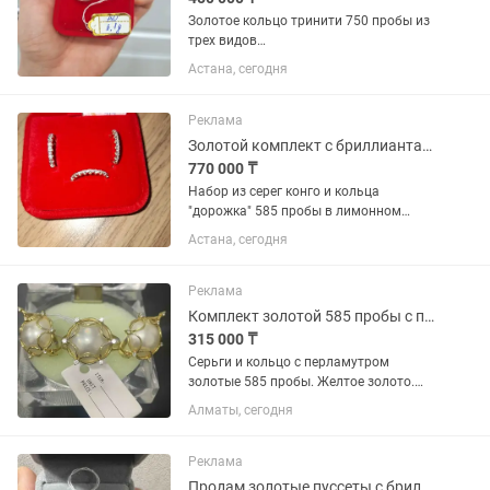
Золотое кольцо тринити 750 пробы из
трех видов
золота:белое,лимонное,красное.
Астана, сегодня
Реплика под бренд,вес 6.1 гр. Подойдет
на 16.0-16.2 рр. На 16.5 маловат.
Куплено в Дубае. Не подошел размер.
Реклама
Торг...
Золотой комплект с бриллиантами.
770 000 ₸
Набор из серег конго и кольца
"дорожка" 585 пробы в лимонном
золоте с шикарными бриллиантами 57
Астана, сегодня
огранки. Каждый бриллиант по 0.03 ct.
Кольцо 17рр. Производство Армения.
Сертификат есть. Общий вес 5.3...
Реклама
Комплект золотой 585 пробы с перламутром. Желтое золото.
315 000 ₸
Серьги и кольцо с перламутром
золотые 585 пробы. Желтое золото.
Вес 8.3 грамма. Размер кольца 18.
Алматы, сегодня
Производитель Россия. Новый с
этикеткой. Лучшая цена по 38000 за
грамм.
Реклама
Продам золотые пуссеты с бриллиантами и цитрином