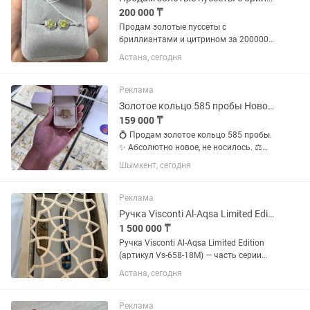
200 000 ₸
Продам золотые пуссеты с
бриллиантами и цитрином за 200000
тенге, покупала за 500$, вес 3,87 грамм
Астана, сегодня
или равноценный обмен на кольцо,
браслет или цепочку
Реклама
Золотое кольцо 585 пробы Новое Размер 20,5 2,86 г
159 000 ₸
💍 Продам золотое кольцо 585 пробы.
✨ Абсолютно новое, не носилось. ⚖️
Вес: 2,86 г. 📏 Размер: 20,5. 🏷️ Бирка
Шымкент, сегодня
сохранена. 🎁 В комплекте новая
подарочная коробочка (шкатулка).
Стильный современный...
Реклама
Ручка Visconti Al-Aqsa Limited Edition (артикул Vs-658-18M)
1 500 000 ₸
Ручка Visconti Al-Aqsa Limited Edition
(артикул Vs-658-18M) — часть серии
ручек, посвящённых мусульманским
Астана, сегодня
святыням. Ручка названа в честь
мечети аль-Акса. Корпус изготовлен из
натуральной смолы,...
Реклама