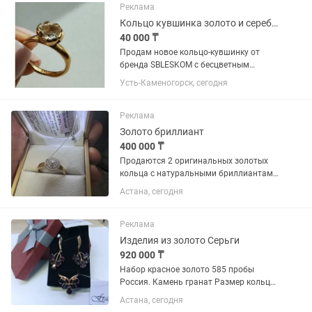
Реклама
Кольцо кувшинка золото и серебро с горным хрусталем размер 18
40 000 ₸
Продам новое кольцо-кувшинку от
бренда SBLESKOM с бесцветным
горным хрусталем. Материал:
Усть-Каменогорск, сегодня
Позолоченное серебро с родиевым
покрытием. Вставка: Бесцветный
горный хрусталь. Вес: 3.4 грамма.
Реклама
Новое в...
Золото бриллиант
400 000 ₸
Продаются 2 оригинальных золотых
кольца с натуральными бриллиантами
из золота 585 пробы. Размер 17.5
Астана, сегодня
Размер 20 Состояние отличное. В
комплекте к каждому кольцу есть
сертификат, бирка и фирменная...
Реклама
Изделия из золото Серьги
920 000 ₸
Набор красное золото 585 пробы
Россия. Камень гранат Размер кольца
20. Серьги английская застёжка. Вес:
Астана, сегодня
серьги - 9,4гр кольцо - 4.5гр