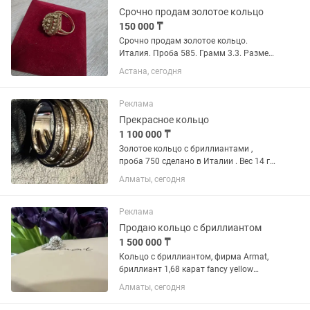
Срочно продам золотое кольцо
150 000 ₸
Срочно продам золотое кольцо.
Италия. Проба 585. Грамм 3.3. Размер
18
Астана, сегодня
Реклама
Прекрасное кольцо
1 100 000 ₸
Золотое кольцо с бриллиантами ,
проба 750 сделано в Италии . Вес 14 гр
очень красивое в хорошем состоянии .
Алматы, сегодня
Размер 17
Реклама
Продаю кольцо с бриллиантом
1 500 000 ₸
Кольцо с бриллиантом, фирма Armat,
бриллиант 1,68 карат fancy yellow
brown, цвет шампань, белое золото. Все
Алматы, сегодня
документы имеются. Классный
вариант для предложения руки и