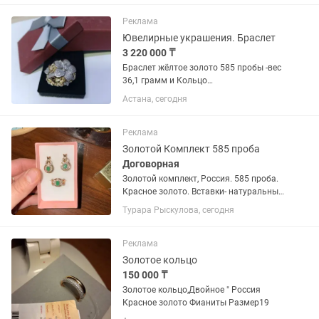
Реклама
Ювелирные украшения. Браслет
3 220 000 ₸
Браслет жёлтое золото 585 пробы -вес
36,1 грамм и Кольцо
комбинированный жёлтый с белым
Астана, сегодня
золотом 585 пробы с бриллиантами -
вес 13,9 грамм, Размер 21
Реклама
Золотой Комплект 585 проба
Договорная
Золотой комплект, Россия. 585 проба.
Красное золото. Вставки- натуральные
изумруды. Кольцо размер 17.
Турара Рыскулова, сегодня
Реклама
Золотое кольцо
150 000 ₸
Золотое кольцо,Двойное " Россия
Красное золото Фианиты Размер19