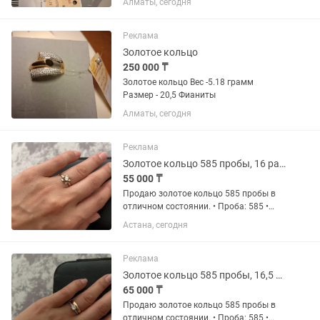
Алматы, сегодня
Реклама
Золотое кольцо
250 000 ₸
Золотое кольцо Вес -5.18 грамм
Размер - 20,5 Фианиты
Алматы, сегодня
Реклама
Золотое кольцо 585 пробы, 16 размер, 0,8 г
55 000 ₸
Продаю золотое кольцо 585 пробы в
отличном состоянии. • Проба: 585 •
Размер: 16 • Вес: 0,8 г Кольцо носилось
Астана, сегодня
очень редко и бережно, без дефектов.
Аккуратный и элегантный дизайн,
подойдет как для...
Реклама
Золотое кольцо 585 пробы, 16,5 размер, 1,4 г
65 000 ₸
Продаю золотое кольцо 585 пробы в
отличном состоянии. • Проба: 585 •