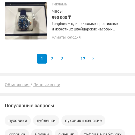
сердца. Продаю срочно, торг...
Реклама
Часы
990 000 ₸
Longines — один из самых престижных
и известных швейцарских часовых
брендов. Сильные стороны Longines:
Алматы, сегодня
Отличное соотношение цены и
качества. Надежный современный
автоматический механизм. Высокое...
1
2
3
...
17
Объявления
Личные вещи
Популярные запросы
пуховики
дубленки
пуховики женские
коробка
блузки
сувенир
туфли на каблуках