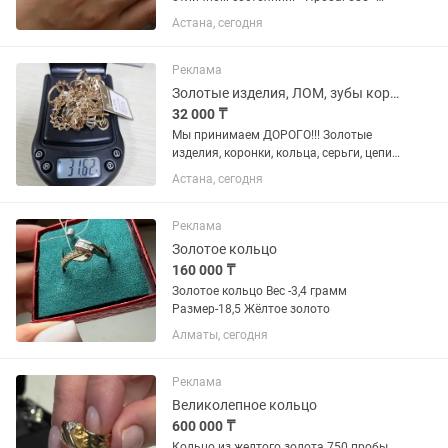
Размер: 16,5 • Вес: 1,4 г Кольцо
Астана, сегодня
носилось очень редко и бережно, без
дефектов. Стильный дизайн, красиво
смотрится на руке и...
Реклама
Золотые изделия, ЛОМ, зубы коронки, СКУПКА, выезд на адрес!!!
32 000 ₸
Мы принимаем ДОРОГО!!! Золотые
изделия, коронки, кольца, серьги, цепи,
лом!!! Выкупаем с ломбарда, не влияет
Астана, сегодня
на кредитную историю!!! Также в
продаже ЛОМ золота и изделия из
золота и...
Реклама
Золотое кольцо
160 000 ₸
Золотое кольцо Вес -3,4 грамм
Размер-18,5 Жёлтое золото
Алматы, сегодня
Реклама
Великолепное кольцо
600 000 ₸
Кольцо из желтого золота 750 пробы .