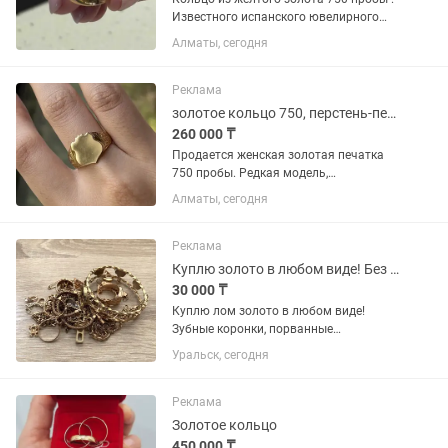
Известного испанского ювелирного
бренда Каррера и Каррера с
Алматы, сегодня
бриллиантами . Практически новое
размер 17
Реклама
золотое кольцо 750, перстень-печатка
260 000 ₸
Продается женская золотая печатка
750 пробы. Редкая модель,
изготовлена ограниченным тиражом.
Алматы, сегодня
Состояние хорошее. Имеются
незначительные следы носки в виде
мелких поверхностных царапин, на
Реклама
внешний вид...
Куплю золото в любом виде! Без вреда кредитной истории!
30 000 ₸
Куплю лом золото в любом виде!
Зубные коронки, порванные
Сломанные кольца сережки цепочки
Уральск, сегодня
браслеты часы медали и ид! Работаю
на выезд сам приеду в удобное время
и место, взвешиваю и деньги сразу
Реклама
на...
Золотое кольцо
450 000 ₸