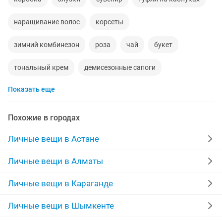
наращивание волос
корсеты
зимний комбинезон
роза
чай
букет
тональный крем
демисезонные сапоги
Показать еще
платформа
трансформер
платья размер 50
наращивание ногтей
демисезонные куртки
бад
Похожие в городах
новые вещи
кофточка
сапоги 38
лаки
Личные вещи в Астане
замшевые туфли
ночью
черные туфли
бады
Личные вещи в Алматы
лоферы
тату
портреты
кератин
Личные вещи в Караганде
французский
Личные вещи в Шымкенте