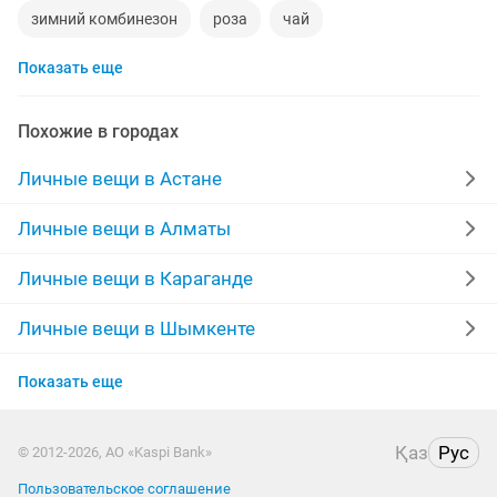
зимний комбинезон
роза
чай
Показать еще
тональный крем
тени
штаны
демисезонные сапоги
платформа
трансформер
Похожие в городах
платья размер 50
короны
наращивание ногтей
Личные вещи в Астане
бад
новые вещи
сапоги 38
замшевые туфли
Личные вещи в Алматы
ночью
черные туфли
бады
лоферы
Личные вещи в Караганде
кератин
французский
Личные вещи в Шымкенте
Личные вещи в Усть-Каменогорске
Показать еще
Личные вещи в Актобе
Қаз
Рус
© 2012-2026, АО «Kaspi Bank»
Личные вещи в Костанае
Пользовательское соглашение