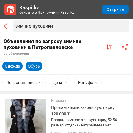
Kaspi.kz
Открыть
Открыть в Приложении Kaspi.kz
Объявления по запросу зимние
пуховики в Петропавловске
37 объявлений
Одежда
Обувь
Петропавловск
Цена
Есть фото
Реклама
Продам зимнюю женскую парку
120 000 ₸
Продам зимнюю женскую парку, 52-54
размер, отделка - натуральный мех
чернобурки, подклад по всей длине из