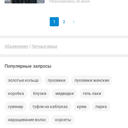
Петропавловск, 26 июля
1
2
Объявления
Личные вещи
Популярные запросы
золотые кольца
пуховики
пуховики женские
коробка
блузки
медведки
гель лаки
сувенир
туфли на каблуках
крем
парка
наращивание волос
корсеты