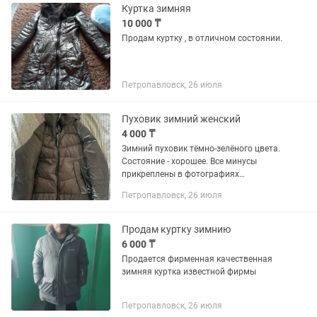
Куртка зимняя
10 000 ₸
Продам куртку , в отличном состоянии.
Петропавловск, 26 июля
Пуховик зимний женский
4 000 ₸
Зимний пуховик тёмно-зелёного цвета.
Состояние - хорошее. Все минусы
прикреплены в фотографиях
(отсутствие петельки и уже в не
Петропавловск, 26 июля
красивом состоянии бирка на рукаве;
при необходимости и желании -
можно...
Продам куртку зимнию
6 000 ₸
Продается фирменная качественная
зимняя куртка известной фирмы
Петропавловск, 26 июля