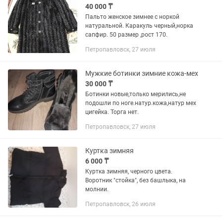
40 000 ₸
Пальто женское зимнее с норкой
натуральной. Каракуль черный,норка
сапфир. 50 размер ,рост 170.
Петропавловск, 27 июля
Мужкие ботинки зимние кожа-мех
30 000 ₸
Ботинки новые,только мерились,не
подошли по ноге.натур.кожа,натур мех
цигейка. Торга нет.
Петропавловск, 27 июля
Куртка зимняя
6 000 ₸
Куртка зимняя, черного цвета.
Воротник "стойка", без башлыка, на
молнии.
Петропавловск, 26 июля