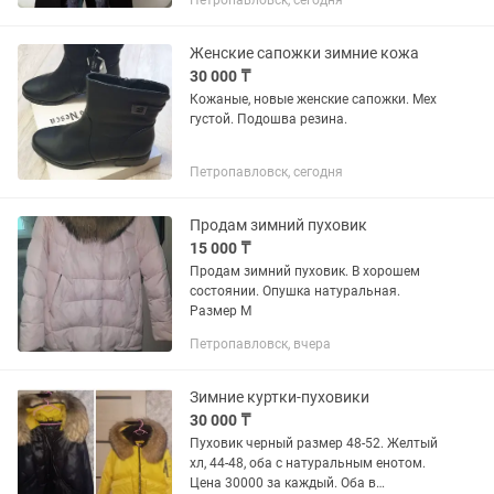
Петропавловск, сегодня
меха кролика, очень тёплая, длина по
колено, есть башлык, всё видно на
фото, производство -...
Женские сапожки зимние кожа
30 000 ₸
Кожаные, новые женские сапожки. Мех
густой. Подошва резина.
Петропавловск, сегодня
Продам зимний пуховик
15 000 ₸
Продам зимний пуховик. В хорошем
состоянии. Опушка натуральная.
Размер M
Петропавловск, вчера
Зимние куртки-пуховики
30 000 ₸
Пуховик черный размер 48-52. Желтый
хл, 44-48, оба с натуральным енотом.
Цена 30000 за каждый. Оба в