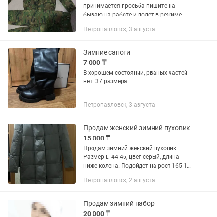
принимается просьба пишите на
бываю на работе и полет в режиме
стоит телефон
Петропавловск, 3 августа
Зимние сапоги
7 000 ₸
В хорошем состоянии, рваных частей
нет. 37 размера
Петропавловск, 3 августа
Продам женский зимний пуховик
15 000 ₸
Продам зимний женский пуховик.
Размер L- 44-46, цвет серый, длина-
ниже колена. Подойдет на рост 165-170
см. Снизу на пуховике есть кулиски-
Петропавловск, 2 августа
резинки можно затягивать. Капюшон
не отстегивается. Очень...
Продам зимний набор
20 000 ₸