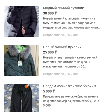
Модный зимний пуховик
30 000 ₸
Новый зимний классный пуховик на
пуху.Размер 48.Самая продаваемая
модель этой фирмы,получившая очень
много отличных отзывов по всему
Петропавловск, 26 июля
миру.Удобно,модно,тепло
Новый зимний пуховик
25 000 ₸
Новый, очень теплый и качественный
пуховик.Цена оптового закупа.В
магазине эти пуховики от 50
тыс.Удобный в носке и стирке
Петропавловск, 26 июля
Продам новые женские брюки зимние
5 000 ₸
Продам новые женские брюки зимние
на флисе,размер 54, ткань стрейч, цена
5.000