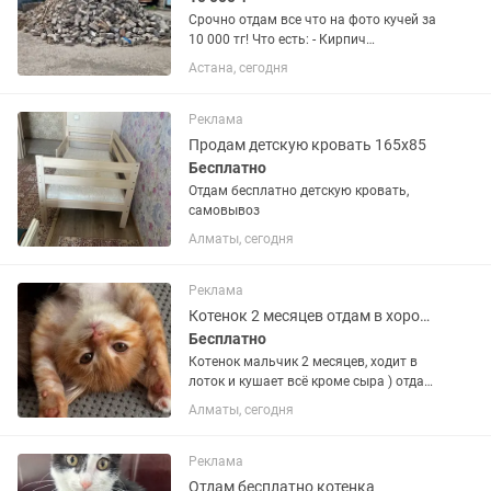
Срочно отдам все что на фото кучей за
10 000 тг! Что есть: - Кирпич
силикатный БУ ∼1000-1500 шт целых +
Астана, сегодня
столько же боя, половинок, крошки -
Общий объем ∼5-6 кубов навалом - На
подсыпку дороги, ям,...
Реклама
Продам детскую кровать 165x85
Бесплатно
Отдам бесплатно детскую кровать,
самовывоз
Алматы, сегодня
Реклама
Котенок 2 месяцев отдам в хорошие руки
Бесплатно
Котенок мальчик 2 месяцев, ходит в
лоток и кушает всё кроме сыра ) отдам
бесплатно! Привитый и здоровый
Алматы, сегодня
Реклама
Отдам бесплатно котенка