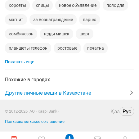
корсеты
спицы
новое объявление
пояс для
магнит
за вознаграждение
парню
комбинезон
тедди мишек
шорт
планшеты телефон
ростовые
печатна
Показать еще
джойстик
уход за кожей
тату
комната
сувениры
удостоверение
б у велик
Похожие в городах
очки солнцезащитные
волосы
собачку
тени
Другие личные вещи в Казахстане
коробка
бабочка
карточка
Қаз
Рус
© 2012-2026, АО «Kaspi Bank»
набор для вышивания
женские вещи
драп
Пользовательское соглашение
т 25
металлоискатель
добра бу