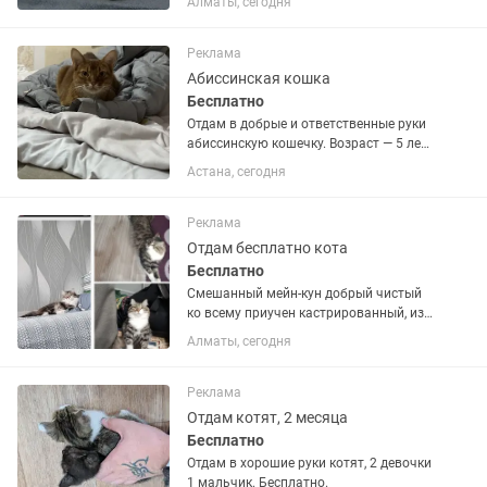
Алматы, сегодня
помёта, очень красивая серая кошечка,
возраст около 2 месяцев. Приучена к
лотку ! Активная,...
Реклама
Абиссинская кошка
Бесплатно
Отдам в добрые и ответственные руки
абиссинскую кошечку. Возраст — 5 лет.
Не стерилизована. К лотку приучена,
Астана, сегодня
аккуратная и домашняя. Отдаем
бесплатно и очень срочно в связи с
переездом. Очень...
Реклама
Отдам бесплатно кота
Бесплатно
Смешанный мейн-кун добрый чистый
ко всему приучен кастрированный, из
за переезда отдаем только люябящим
Алматы, сегодня
Реклама
Отдам котят, 2 месяца
Бесплатно
Отдам в хорошие руки котят, 2 девочки
1 мальчик. Бесплатно.