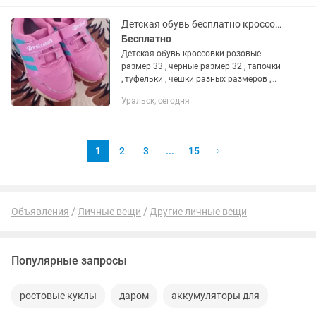
Детская обувь бесплатно кроссовки
Бесплатно
Детская обувь кроссовки розовые
размер 33 , черные размер 32 , тапочки
, туфельки , чешки разных размеров ,
Белые сапожки весна-осень размер 29
Уральск, сегодня
пишите, угги размер 30, резиновые
сапоги размер 34...
1
2
3
...
15
Объявления
Личные вещи
Другие личные вещи
Популярные запросы
ростовые куклы
даром
аккумуляторы для