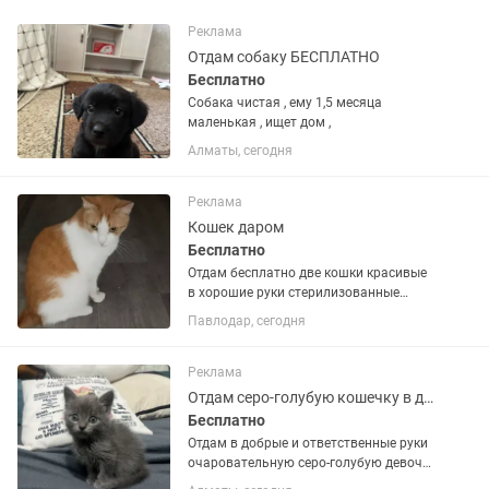
Реклама
Отдам собаку БЕСПЛАТНО
Бесплатно
Собака чистая , ему 1,5 месяца
маленькая , ищет дом ,
Алматы, сегодня
Реклама
Кошек даром
Бесплатно
Отдам бесплатно две кошки красивые
в хорошие руки стерилизованные
лоток хотят кушают не гадят
Павлодар, сегодня
Реклама
Отдам серо-голубую кошечку в добрые руки
Бесплатно
Отдам в добрые и ответственные руки
очаровательную серо-голубую девочку
Ищет любящую семью последняя из