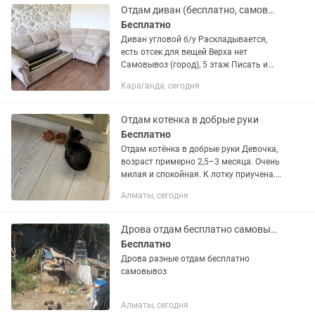
Отдам диван (бесплатно, самовывоз)
Бесплатно
Диван угловой б/у Раскладывается,
есть отсек для вещей Верха нет
Самовывоз (город), 5 этаж Писать и
звонить только
Караганда, сегодня
Отдам котенка в добрые руки
Бесплатно
Отдам котёнка в добрые руки Девочка,
возраст примерно 2,5–3 месяца. Очень
милая и спокойная. К лотку приучена.
Отдаём, к сожалению, из-за аллергии у
Алматы, сегодня
ребёнка. Вместе с котёнком отдам всё...
Дрова отдам бесплатно самовывоз
Бесплатно
Дрова разные отдам бесплатно
самовывоз
Алматы, сегодня