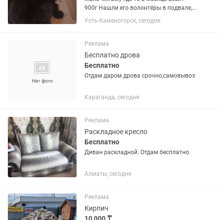
900г Нашли его волонтёры в подвале,
отмыли обработали, отдали мне. У
Усть-Каменогорск, сегодня
него анемия, но динамика
положительная. Уже подняли
гемоглобин с 34 до 50. Я колю ему
Реклама
железо,...
Бесплатно дрова
Бесплатно
Отдам даром дрова срочно,самовывоз
Караганда, сегодня
Реклама
Раскладное кресло
Бесплатно
Диван раскладной. Отдам бесплатно.
Алматы, сегодня
Реклама
Кирпич
10 000 ₸