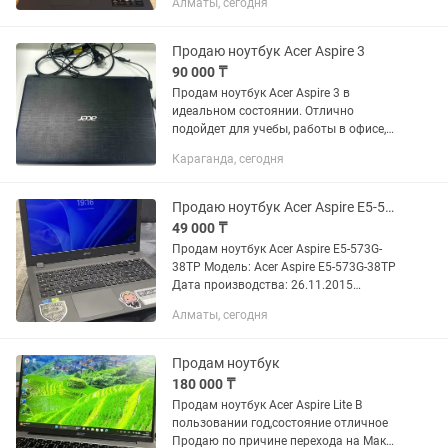
Алматы, сегодня
Видеоадаптер: NVIDIA GeForce MX330
(2 GB), Intel(R) UHD Graphics...
Продаю ноутбук Acer Aspire 3
90 000 ₸
Продам ноутбук Acer Aspire 3 в
идеальном состоянии. Отлично
подойдет для учебы, работы в офисе,
просмотра фильмов и
Караганда, сегодня
нетребовательных игр. Главная фишка
этой модели — качественный Full HD
(1080p)...
Продаю ноутбук Acer Aspire E5-573G-38TP
49 000 ₸
Продам ноутбук Acer Aspire E5-573G-
38TP Модель: Acer Aspire E5-573G-38TP
Дата производства: 26.11.2015
Надёжный ноутбук для учёбы, работы,
Алматы, сегодня
фильмов, интернета и
нетребовательных...
Продам ноутбук
180 000 ₸
Продам ноутбук Acer Aspire Lite В
пользовании год,состояние отличное
Продаю по причине перехода на Мак