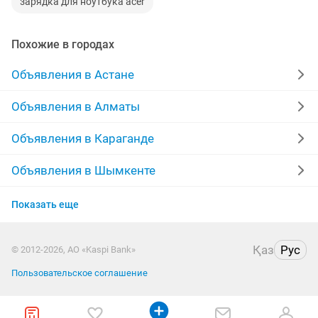
зарядка для ноутбука acer
Похожие в городах
Объявления в Астане
Объявления в Алматы
Объявления в Караганде
Объявления в Шымкенте
Объявления в Усть-Каменогорске
Показать еще
Объявления в Таразе
Қаз
Рус
© 2012-2026, АО «Kaspi Bank»
Объявления в Казахстане
Пользовательское соглашение