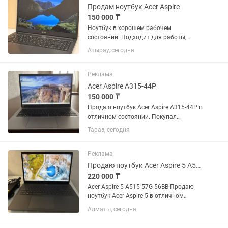
Продам ноутбук Acer Aspire
150 000 ₸
Ноутбук в хорошем рабочем
состоянии. Подходит для работы,
учебы, офисных программ, интернета и
Атырау, сегодня
т.д
Реклама
Acer Aspire A315-44P
150 000 ₸
Продаю ноутбук Acer Aspire A315-44P в
отличном состоянии. Покупал
прошлым летом пользовался 2месяца
Тараз, сегодня
и все Идеально подойдет для работы,
учебы, программирования или работы
с графикой. Очень быстрый...
Реклама
Продаю ноутбук Acer Aspire 5 A515-57G-56BB
220 000 ₸
Acer Aspire 5 A515-57G-56BB Продаю
ноутбук Acer Aspire 5 в отличном
состоянии. Характеристики:
Алматы, сегодня
Процессор: Intel Core i5-1235U (12-е
поколение) Видеокарта: NVIDIA GeForce