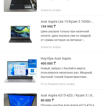
Алматы, вчера
Acer Aspire Lite 15 Ryzen 5 7430U ОЗУ 16GB SSD 512Gb Магазин Red Geek
199 990 ₸
Цена указана только при наличной
оплате. цена указана уже со скидкой,
от суммы которая на витрине •
Рассрочка 0-0-12 • Официальная
Алматы, вчера
Гарантия-30 дней • Официальный Acer
Aspire Lite 15 | Ryzen 5 7430U |...
Ноутбук Acer Aspire
400 000 ₸
Новый, забрал с Каспий в марте,
пользовался несколько раз. Мощный,
быстрый, тонкий Характеристики
Операционная система Win 11 Pro
Усть-Каменогорск, вчера
Серия (Линейка) Acer Aspire Экран
Диагональ экрана 16...
Acer Aspire A315-42G / Ryzen 5 / 8GB / SSD 256GB / Radeon 540X
80 000 ₸
Продаю ноутбук Acer Aspire A315-42G в