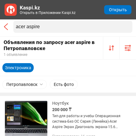
Kaspi.kz
Открыть
Открыть в Приложении Kaspi.kz
Объявления по запросу acer aspire в
Петропавловске
1 объявление
Электроника
Петропавловск
Есть фото
Ноутбук
200 000 ₸
Тип-для работы и учебы Операционная
система-Без ОС Серия (Линейка)-Acer
Aspire Экран Диагональ экрана-15.6
дюйм Частота обновления экрана-60