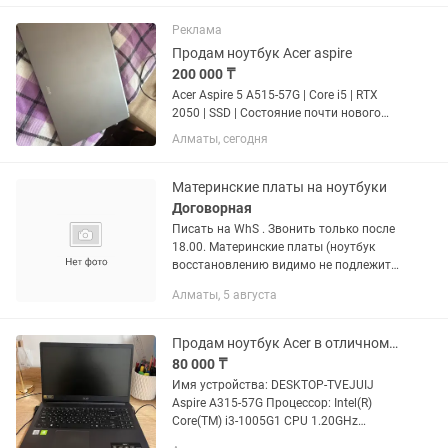
игр и нагрузок. Характеристики: •
Экран 15.6”...
Реклама
Продам ноутбук Acer aspire
200 000 ₸
Acer Aspire 5 A515-57G | Core i5 | RTX
2050 | SSD | Состояние почти нового
Продаю ноутбук Acer Aspire 5 A515-57G
Алматы, сегодня
в отличном состоянии. Пользовался
аккуратно, большую часть времени
стоял дома....
Материнские платы на ноутбуки
Договорная
Писать на WhS . Звонить только после
18.00. Материнские платы (ноутбук
восстановлению видимо не подлежит!),
Рабочие на 100%, можно с
Алматы, 5 августа
процессором и ОЗУ, Можно и с
корпусом (в плохом состоянии!): 1....
Продам ноутбук Acer в отличном состоянии
80 000 ₸
Имя устройства: DESKTOP-TVEJUIJ
Aspire A315-57G Процессор: Intel(R)
Core(TM) i3-1005G1 CPU 1.20GHz
1.19GHz Оперативная память: 8,00ГБ