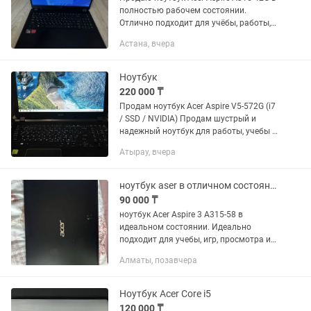
полностью рабочем состоянии.
Отлично подходит для учёбы, работы,
просмотра фильмов,
Астана, вчера
программирования и повседневных
задач. Благодаря SSD ноутбук
быстро...
Ноутбук
220 000 ₸
Продам ноутбук Acer Aspire V5-572G (i7
/ SSD / NVIDIA) Продам шустрый и
надежный ноутбук для работы, учебы и
хороших игр. 🔹 Процессор: Intel Core i7-
Атырау, вчера
3537U 🔹 Видеокарта: NVIDIA GeForce
GT 750M +...
ноутбук aser в отличном состоянии
90 000 ₸
ноутбук Acer Aspire 3 A315-58 в
идеальном состоянии. Идеально
подходит для учебы, игр, просмотра и
сериалов.
Алматы, позавчера
Ноутбук Acer Core i5
120 000 ₸