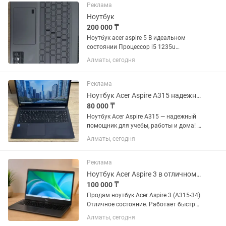
RTX 2050 4 ГБ ...
Реклама
Ноутбук
200 000 ₸
Ноутбук acer aspire 5 В идеальном
состоянии Процессор i5 1235u
Видеокарта nvidia rtx 2050 4 gb Озу
Алматы, сегодня
16гб Ssd 512 gb Зарядка в комплекте
Реклама
Ноутбук Acer Aspire A315 надежный помощник для учебы, работы и дома!
80 000 ₸
Ноутбук Acer Aspire A315 — надежный
помощник для учебы, работы и дома! |
Процессор: Intel Celeron N4020 |
Алматы, сегодня
Оперативная память: 4 GB |
Накопитель: 500 GB HDD | Видеокарта:
Intel UHD Graphics | Экран:...
Реклама
Ноутбук Acer Aspire 3 в отличном состоянии компьютер ноут комп
100 000 ₸
Продам ноутбук Acer Aspire 3 (A315-34)
Отличное состояние. Работает быстро
и стабильно — не виснет, не тормозит.
Алматы, сегодня
Использовался аккуратно в офисе, без