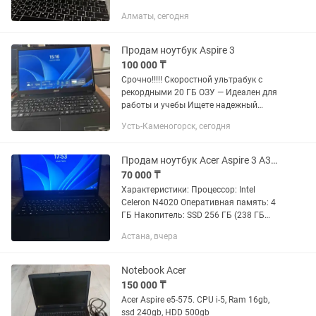
Покупала за 280.000
Алматы, сегодня
Продам ноутбук Aspire 3
100 000 ₸
Срочно!!!‼️ Скоростной ультрабук с
рекордными 20 ГБ ОЗУ — Идеален для
работы и учебы Ищете надежный
компьютер, который не «тупит», когда
Усть-Каменогорск, сегодня
открыто 100 вкладок? Это именно он.
Редкая конфигурация с...
Продам ноутбук Acer Aspire 3 A315-34.
70 000 ₸
Характеристики: Процессор: Intel
Celeron N4020 Оперативная память: 4
ГБ Накопитель: SSD 256 ГБ (238 ГБ
доступно) Видеокарта: Intel UHD
Астана, вчера
Graphics 600 64-разрядная
операционная система Экран:...
Notebook Acer
150 000 ₸
Acer Aspire e5-575. CPU i-5, Ram 16gb,
ssd 240gb, HDD 500gb