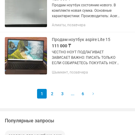
Продам ноутбук состояние нового. В
комплекте новая сумка. Основные
характеристики: Производитель: Acer
Модель: Aspire F5-573-55LV Процессор:
Алматы, позавчера
intel Core i5-7200U Количество ядер
потоков: 2/4 Частота...
Продам ноутбук aspire Lite 15
111 000 ₸
ЧЕСТНО НОУТ ПОДЛАГИВАЕТ
ЗАВИСАЕТ ВАЖНО: ПИСАТЬ ТОЛЬКО
ЕСЛИ СОБИРАЕТЕСЬ ПОКУПАТЬ НОУТ
Ноут для учебы и просмотра сериалов
Шымкент, позавчера
для игры и тд не тянет Ноутбук
бесшумный даже если будите что то
Серезьное...
1
2
3
...
6
Популярные запросы