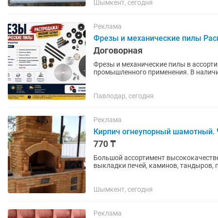
Шымкент, сегодня
Реклама
Фрезы и механические пилы Ра
Договорная
Фрезы и механические пилы в ассортименте Предлагаем металлорежущий инс
промышленного применения. В наличии: — Концевые фрезы — Торцевые фрезы — Торцевые
фрезы со сменными пластинами —...
Павлодар, сегодня
Реклама
Кирпич огнеупорный шамотный. 
770 ₸
Большой ассортимент высококачестве
выкладки печей, каминов, тандыров, п
сауны! Стандарт кирпич для тандыра..
Шымкент, сегодня
Реклама