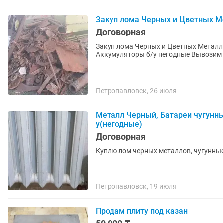
Закуп лома Черных и Цветных Ме
Договорная
Закуп лома Черных и Цветных Металло
Аккумуляторы б/у негодные Вывозим с
Петропавловск, 26 июля
Металл Черный, Батареи чугунн
у(негодные)
Договорная
Куплю лом черных металлов, чугунные
Петропавловск, 19 июля
Продам плиту под казан