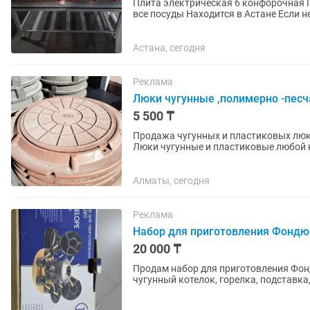
Плита электрическая 6 конфорочная Промышленная Новая 380 Вольт Чугунная, принимает
все посуды Нах
Астана, сегодня
Реклама
Люки чугунные ,полимерно -песч
5 500 ₸
Продажа чугунных и пластиковых люков, а 
Люки чугунные и пластиковые любой 
Дождеприёмники всех типов и...
Алматы, сегодня
Реклама
Набор для приготовления Фондю
20 000 ₸
Продам набор для приготовления Фон
чугунный котелок, горелка, подставка
использовался. Новый.