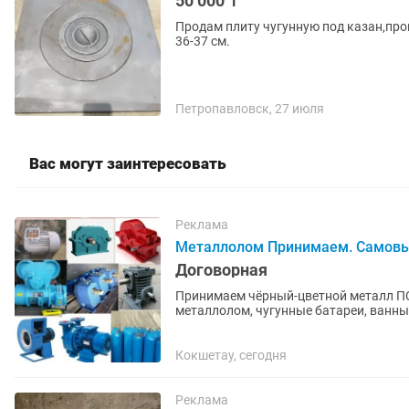
50 000 ₸
Продам плиту чугунную под казан,про
36-37 см.
Петропавловск, 27 июля
Вас могут заинтересовать
Реклама
Металлолом Принимаем. Самов
Договорная
Принимаем чёрный-цветной металл ПО ВЫСОКИМ ЦЕНАМ
металлолом, чугунные батареи, ванны, трубы! Так же и цветного металла
Медь; Кабель; Аккумулятор; Латунь;...
Кокшетау, сегодня
Реклама