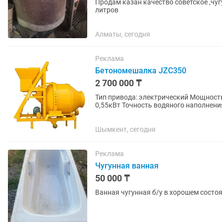
Продам казан качество советское ,чугу
литров
Алматы, сегодня
Реклама
Бетономешалка JZC350
2 700 000 ₸
Тип привода: электрический Мощность
0,55кВт Точность водяного наполнени
чугунный Колеса: 2шт Стандарт...
Шымкент, сегодня
Реклама
Чугунная ванная
50 000 ₸
Ванная чугунная б/у в хорошем состо