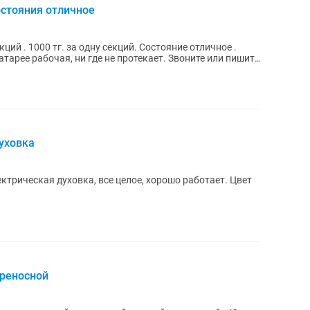
остояния отличное
ций . 1000 тг. за одну секций. Состояние отличное .
тарее рабочая, ни где не протекает. Звоните или пишите
духовка
ектрическая духовка, все целое, хорошо работает. Цвет
ереносной