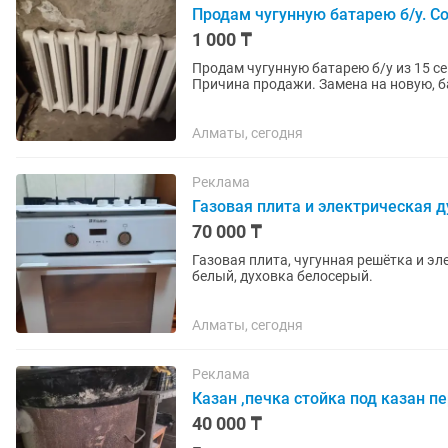
Продам чугунную батарею б/у. С
1 000 ₸
Продам чугунную батарею б/у из 15 сек
Причина продажи. Замена на новую, ба
в . Торг имеется.
Алматы, сегодня
Реклама
Газовая плита и электрическая 
70 000 ₸
Газовая плита, чугунная решётка и эл
белый, духовка белосерый.
Алматы, сегодня
Реклама
Казан ,печка стойка под казан п
40 000 ₸