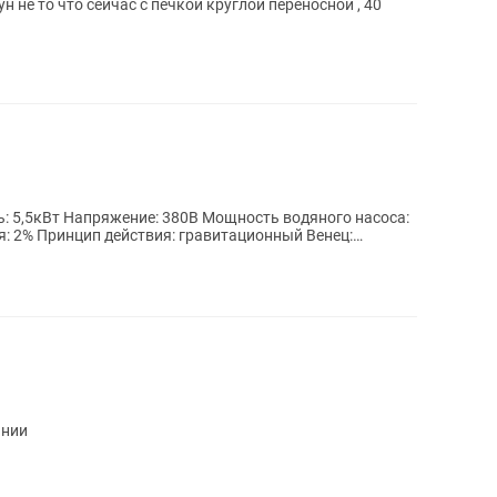
н не то что сейчас с печкой круглой переносной , 40
: 5,5кВт Напряжение: 380В Мощность водяного насоса:
я: 2% Принцип действия: гравитационный Венец:
янии