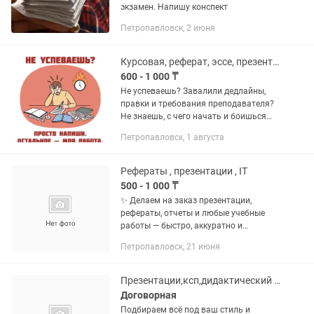
экзамен. Напишу конспект
Петропавловск, 2 июня
Курсовая, реферат, эссе, презентация, отчет по практике и на английском
600 - 1 000 ₸
Не успеваешь? Завалили дедлайны,
правки и требования преподавателя?
Не знаешь, с чего начать и боишься
сдать плохо? Просто напиши мне —
Петропавловск, 1 августа
остальное я беру на себя. Пишу
студенческие работы на заказ:...
Рефераты , презентации , IT
500 - 1 000 ₸
✨ Делаем на заказ презентации,
рефераты, отчеты и любые учебные
работы — быстро, аккуратно и
качественно. 💻 Создаем программы,
Петропавловск, 21 июня
занимаемся автоматизацией
процессов и разработкой ботов под
любые...
Презентации,ксп,дидактический материал на заказ
Договорная
Подбираем всё под ваш стиль и