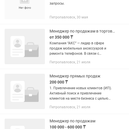
запросы.
Петропавловск, 30 мая
Менеджер по продажам в торговой компании
от 350 000 ₸
Компания “АКС” — лидер в сфере
продаж мобильных аксессуаров и
ремонта телефонов. В связи с
расширением сети мы открываем
Петропавловск, 21 июля
набор на вакансию Менеджера по
оптовым продажам! Почему открыта...
Менеджер прямых продаж
200 000 ₸
1. Привлечение новых клиентов (ИП).
Активный поиск и привлечение
клиентов на месте бизнеса с целью
предложения продукта онлайн
Петропавловск, 21 июля
кредитования. 2. Консультирование и
сопровождение клиентов, выявление...
Менеджер по продажам
100 000 - 600 000 ₸