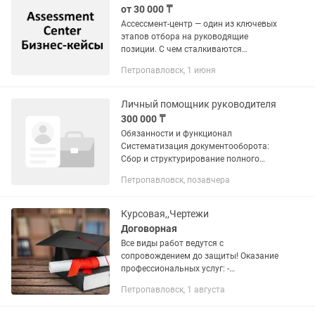
от 30 000 ₸
Ассессмент-центр — один из ключевых
этапов отбора на руководящие
позиции. С чем сталкиваются
кандидаты: • Групповые и
Петропавловск, 1 июня
индивидуальные ролевые игры
Проверяется умение работать в
команде, анализировать...
Личный помощник руководителя
300 000 ₸
Обязанности и функционал
Систематизация документооборота:
Сбор и структурирование полного
пакета документов по каждому
Петропавловск, позавчера
объекту Ведение бумажного архива
(папка к папке, проекта к проекту) и...
Курсовая,,Чертежи
Договорная
Все виды работ ведутся с
сопровождением до защиты! Оказание
профессиональных услуг: -
магистерские проекты - Повышение
Петропавловск, 1 августа
Антиплагиата - бизнес-презентации -
бизнес-планы - презентации -