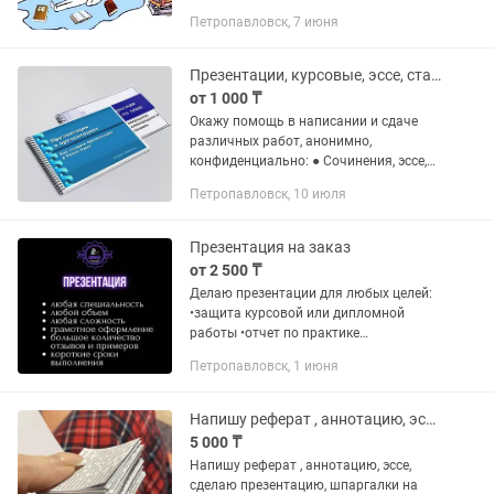
предметов. Работаю шестой год,
Петропавловск, 7 июня
имеется достаточная база заданий и
курсовых работ, по общим и
профильным...
Презентации, курсовые, эссе, статьи, другие работы
от 1 000 ₸
Окажу помощь в написании и сдаче
различных работ, анонимно,
конфиденциально: ● Сочинения, эссе,
статьи, проекты на любую тематику,
Петропавловск, 10 июля
любой уровень сложности, для любой
аудитории, возраста, как сложные...
Презентация на заказ
от 2 500 ₸
Делаю презентации для любых целей:
•защита курсовой или дипломной
работы •отчет по практике
•презентация к КСП / уроку •домашние
Петропавловск, 1 июня
задания для колледжа или
университета •для компаний, бизнес-
проектов и...
Напишу реферат , аннотацию, эссе, сделаю презентацию, шпаргалки на экзамен
5 000 ₸
Напишу реферат , аннотацию, эссе,
сделаю презентацию, шпаргалки на