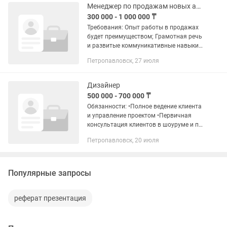
качественные...
Менеджер по продажам новых автомобилей
300 000 - 1 000 000 ₸
Требования: Опыт работы в продажах
будет преимуществом; Грамотная речь
и развитые коммуникативные навыки;
Умение находить подход к клиентам и
Петропавловск, 27 июля
работать с возражениями;
Нацеленность на результат и...
Дизайнер
500 000 - 700 000 ₸
Обязанности: •Полное ведение клиента
и управление проектом •Первичная
консультация клиентов в шоуруме и по
телефону. •Выявление потребностей,
Петропавловск, 20 июля
предпочтений и стиля заказчика.
•Проведение презентации...
Популярные запросы
реферат презентация