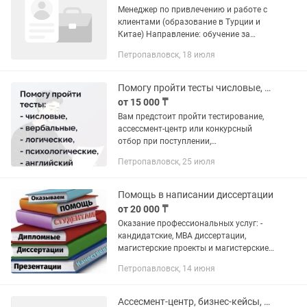
Менеджер по привлечению и работе с
клиентами (образование в Турции и
Китае) Направление: обучение за
рубежом – Турция, Китай Формат:
Петропавловск, 18 июля
удаленно или в офисе г. Усть-
каменогорск (по...
Помогу пройти тесты числовые, вербальные, логические, психологические и др.
от 15 000 ₸
Вам предстоит пройти тестирование,
ассессмент-центр или конкурсный
отбор при поступлении,
трудоустройстве или продвижении?
Петропавловск, 25 июля
Мы работаем с разными форматами
оценки и сопровождаем кандидатов на
ключевых...
Помощь в написании диссертации
от 20 000 ₸
Оказание профессиональных услуг: -
кандидатские, МВА диссертации,
магистерские проекты и магистерские
диссертации по юриспруденции,
Петропавловск, 14 июня
экономика, финансов , международные
отношения, мировая экономика и...
Ассесмент-центр, бизнес-кейсы, Excel, интервью, ролевые игры