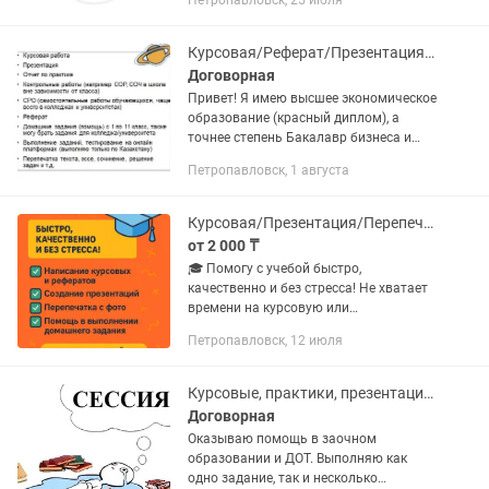
Петропавловск, 25 июля
Курсовая/Реферат/Презентация и т.п
Договорная
Привет! Я имею высшее экономическое
образование (красный диплом), а
точнее степень Бакалавр бизнеса и
управления (Финансист). Готова
Петропавловск, 1 августа
помочь в написании нужных ТЕБЕ
работ. Курсовая работа- цена...
Курсовая/Презентация/Перепечатка/Работы в Word
от 2 000 ₸
🎓 Помогу с учебой быстро,
качественно и без стресса! Не хватает
времени на курсовую или
презентацию? Нужно оформить
Петропавловск, 12 июля
реферат или перепечатать текст с
фото? А может, просто требуется
помощь с домашним...
Курсовые, практики, презентации, сро, срс
Договорная
Оказываю помощь в заочном
образовании и ДОТ. Выполняю как
одно задание, так и несколько