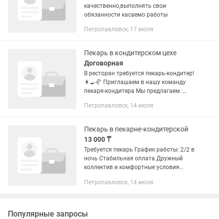
качественно,выполнять свои
обязанности касаемо работы
Петропавловск, 17 июля
Пекарь в кондитерском цехе
Договорная
В ресторан требуется пекарь-кондитер!
👩🍳🥐 Приглашаем в нашу команду
пекаря-кондитера Мы предлагаем :
достойную и стабильную заработную
Петропавловск, 14 июля
плату выше рыночной удобный
сменный график; бесплатное...
Пекарь в пекарне-кондитерской
13 000 ₸
Требуется пекарь График работы: 2/2 в
ночь Стабильная оплата Дружный
коллектив и комфортные условия
работы. По всем вопросам — в личные
Петропавловск, 14 июля
сообщения или по телефону Людмила
Популярные запросы