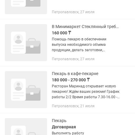
Петропавловск, 27 июля
В Минимаркет Стеклянный требуется помощник пекаря график 3/3
160 000 ₸
Помощь пекарю в обеспечении
выпуска необходимого объема
продукции, делать заготовки,
Соблюдать технологию приготовления
Петропавловск, 27 июля
пищи, нормы закладки сырья и
санитарных требований и правил
личной гигиены.
Пекарь в кафе-пекарне
180 000 - 270 000 ₸
Ресторан Маринад открывает новую
пекарню! Ждём ваших резюме! График
работы 2/2 Время работы 7.30-16.00 -
но график ГИБКИЙ Зарплата от
Петропавловск, 21 июля
180000 + переменные Самый центр
города! Район Достык...
Пекарь
Договорная
Выполнять работу