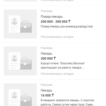
Петропавловск, сегодня
обучим! Мы предлагаем: – Полную
занятость и сменный график: 2/2, с
08:00 до 20:00 – Стабильная...
Реклама
Повар-пекарь
200 000 - 300 000 ₸
Повар-пекарь,сан.книжка,разряд,стаж
Петропавловск, сегодня
Реклама
Пекарь
300 000 ₸
Курорт-отель "Discovery Borovoe"
приглашает на работу пекаря.
«Discovery Borovoe» — это современный
Петропавловск, сегодня
курорт-отель для семейного отдыха,
расположенный в живописной
природной зоне: среди соснового
Реклама
бора...
Пекарь
16 000 ₸
В пекарню требуется пекарь. С опытом
работы. Смена сутки через трое. Смена