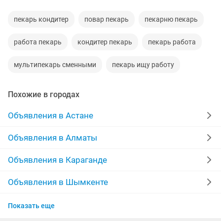
пекарь кондитер
повар пекарь
пекарню пекарь
работа пекарь
кондитер пекарь
пекарь работа
мультипекарь сменными
пекарь ищу работу
Похожие в городах
Объявления в Астане
Объявления в Алматы
Объявления в Караганде
Объявления в Шымкенте
Объявления в Усть-Каменогорске
Показать еще