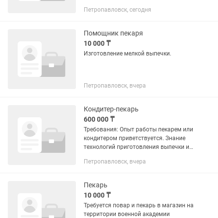
16.000 тенге. Можно на подработку.
Петропавловск, сегодня
Расчет сразу.
Помощник пекаря
10 000 ₸
Изготовление мелкой выпечки.
Петропавловск, вчера
Кондитер-пекарь
600 000 ₸
Требования: Опыт работы пекарем или
кондитером приветствуется. Знание
технологий приготовления выпечки и
десертов. Ответственность и
Петропавловск, вчера
аккуратность. Наличие санитарной
книжки (или готовность...
Пекарь
10 000 ₸
Требуется повар и пекарь в магазин на
территории военной академии