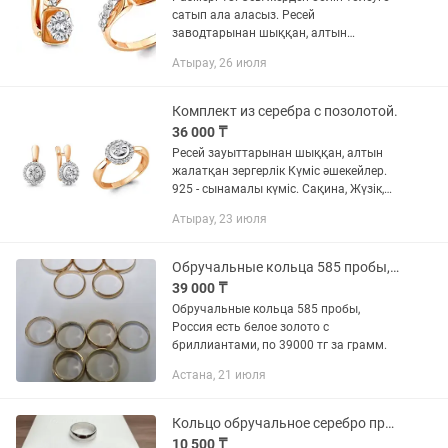
сатып ала аласыз. Ресей
заводтарынан шыққан, алтын
жалатқан зергерлік Күміс әшекейлер.
Атырау, 26 июля
925 - сынамалы күміс. Сақина, Жүзік,
Сырға, Алқа, Неке сақиналары, Қыз...
Комплект из серебра с позолотой.
36 000 ₸
Ресей зауыттарынан шыққан, алтын
жалатқан зергерлік Күміс әшекейлер.
925 - сынамалы күміс. Сақина, Жүзік,
Сырға, Алқа, Неке сақиналары, Қыз
Атырау, 23 июля
балалар сырғалары. Этикеткада бәрі
заводтан жазылып...
Обручальные кольца 585 пробы, Россия,
39 000 ₸
Обручальные кольца 585 пробы,
Россия есть белое золото с
бриллиантами, по 39000 тг за грамм.
Астана, 21 июля
Кольцо обручальное серебро проба 925
10 500 ₸