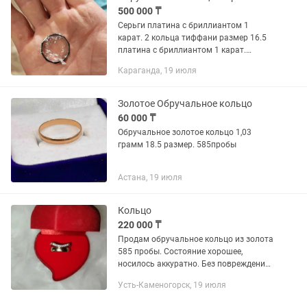
500 000 ₸
Серьги платина с бриллиантом 1
карат. 2 кольца тиффани размер 16.5
платина с бриллиантом 1 карат.
Кольцо 21,5 граф платина 0,5 карат.
Караганда, 19 июля
Все вопросы по телефону. Все идёт с
документами и сертификатом на...
Золотое Обручальное кольцо
60 000 ₸
Обручальное золотое кольцо 1,03
грамм 18.5 размер. 585пробы
Астана, 19 июля
Кольцо
220 000 ₸
Продам обручальное кольцо из золота
585 пробы. Состояние хорошее,
носилось аккуратно. Без повреждений.
Отличный вариант для себя или в
Усть-Каменогорск, 19 июля
подарок.