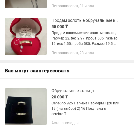
Петропавловск, 31 июля
Продам золотые обручальные кольца
55 000 ₸
Продам классические золотые кольца.
Размер 22, вес 2.97, проба 585 Размер
15, вес 1.55, проба 585. Размер 19.5,
вес 1.59, проба 585. Цена указана за 1
Петропавловск, 23 июля
грамм. Смотрите также мои другие
объявления!!!
Вас могут заинтересовать
Обручальные кольца
20 000 ₸
Серебро 925 Парные Размеры 1)20 или
19 ( на выбор) 2) 16 Покупали в
serebroff
Астана, сегодня