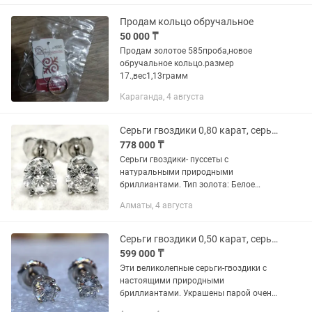
Продам кольцо обручальное
50 000 ₸
Продам золотое 585проба,новое
обручальное кольцо.размер
17.,вес1,13грамм
Караганда, 4 августа
Серьги гвоздики 0,80 карат, серьги золотые, пусеты, серьги бриллиантовые
778 000 ₸
Серьги гвоздики- пуссеты с
натуральными природными
бриллиантами. Тип золота: Белое
золото 14 карат Вес золота: 0,8 грамма
Алматы, 4 августа
Характеристики камня: Тип
драгоценного камня: 100%
натуральный природный...
Серьги гвоздики 0,50 карат, серьги бриллиантовые, серьги золотые
599 000 ₸
Эти великолепные серьги-гвоздики с
настоящими природными
бриллиантами. Украшены парой очень
блестящих настоящих природных