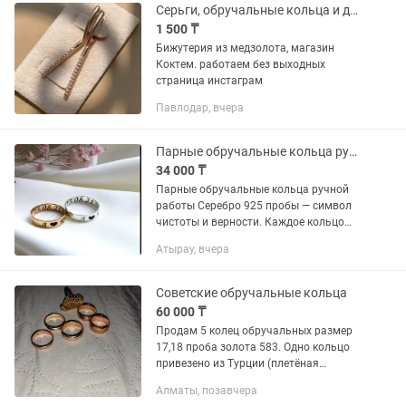
Серьги, обручальные кольца и другие
1 500 ₸
Бижутерия из медзолота, магазин
Коктем. работаем без выходных
страница инстаграм
Павлодар, вчера
Парные обручальные кольца ручной работы
34 000 ₸
Парные обручальные кольца ручной
работы Серебро 925 пробы — символ
чистоты и верности. Каждое кольцо
создается с теплом и вниманием к
Атырау, вчера
деталям, чтобы сохранить ваши
чувства вечно. Поченьу выбирают...
Советские обручальные кольца
60 000 ₸
Продам 5 колец обручальных размер
17,18 проба золота 583. Одно кольцо
привезено из Турции (плетёная
лодочка) проба неизвестна. За 1 гр
Алматы, позавчера
золота 60000 тенге. Вес 4-5 грамм.