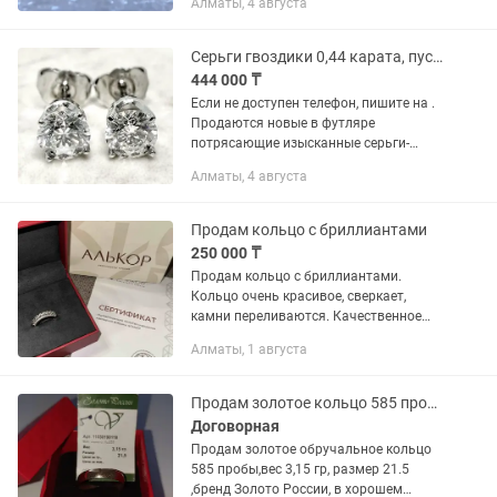
Алматы, 4 августа
бриллиантов цвета G-I, прозрачностью
SI3-I1. Общий вес бриллиантов...
Серьги гвоздики 0,44 карата, пусеты, золотые серьги, серьги бриллиантовые
444 000 ₸
Если не доступен телефон, пишите на .
Продаются новые в футляре
потрясающие изысканные серьги-
гвоздики с бриллиантами, украшенных
Алматы, 4 августа
парой ослепительно сверкающих,
приятных для глаз, подлинных...
Продам кольцо с бриллиантами
250 000 ₸
Продам кольцо с бриллиантами.
Кольцо очень красивое, сверкает,
камни переливаются. Качественное
белое золото, производство Россия.
Алматы, 1 августа
Сертификат и коробочка имеется.
Размер 17.5 Вес изделия 2.67...
Продам золотое кольцо 585 пробы
Договорная
Продам золотое обручальное кольцо
585 пробы,вес 3,15 гр, размер 21.5
,бренд Золото России, в хорошем