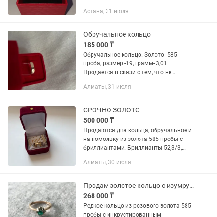
состоянии
Астана, 31 июля
Обручальное кольцо
185 000 ₸
Обручальное кольцо. Золото- 585
проба, размер -19, грамм- 3,01.
Продается в связи с тем, что не
подошел размер.куплено в ювелирном.
Алматы, 31 июля
( не базар, не масс маркет).
СРОЧНО ЗОЛОТО
500 000 ₸
Продаются два кольца, обручальное и
на помолвку из золота 585 пробы с
бриллиантами. Бриллианты 52,3/3,
0,12 каратов Кольца новые!
Алматы, 30 июля
Элегантный классический дизайн,
который никогда не выходит из
моды....
Продам золотое кольцо с изумрудом (обручальное / декоративное)
268 000 ₸
Редкое кольцо из розового золота 585
пробы с инкрустированным