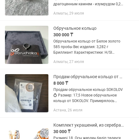
драгоценным камнем - изумрудом 0,2
карата (насыщенность 3, чистота 3).
Алматы, 29 июля
Очень изящное кольцо
Екатеринбургского мастера,
покупалось в...
Обручальное кольцо
300 000 ₸
Обручальное кольцо от Белое золото
585 пробы Вес изделия: 3,282 г
Бриллиант Характеристики: H/SI
Общий вес вставок: 0,23 ct
Алматы, 27 июля
Классическое кольцо-солитер с одним
центральным бриллиантом в...
Продам обручальное кольцо от Sokolov
8 000 ₸
Продам обручальное кольцо SOKOLOV
💍 Размер: 17,5 Новое обручальное
кольцо от SOKOLOV. Примерялось
только один раз, но, к сожалению, не
Астана, 26 июля
подошло по размеру. Пломба снята,
так как была уверена, что...
Комплект украшений, из серебра с позолотой
30 000 ₸
Размері 18. Осы жерден бөліп төлеуге