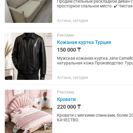
Продам стильный раскладной диван светло-бежевого ц
просторное спальное место. ✔️ Чиста
отдыха. ✔️ Современный...
Астана, сегодня
Реклама
Кожаная куртка Турция
150 000 ₸
Мужская кожаная куртка Jane Camellot Premium Selection 
натуральная кожа Производство: Турц
Элегантная мужская куртка...
Астана, сегодня
Реклама
Кровати
220 000 ₸
Кровати с мягкими спинками, более 20
КАЧЕСТВО.