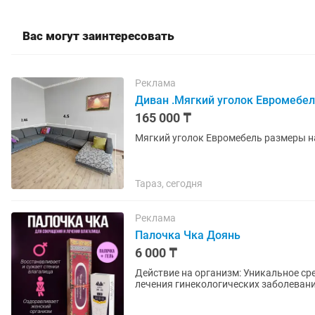
Вас могут заинтересовать
Реклама
Диван .Мягкий уголок Евромебе
165 000 ₸
Мягкий уголок Евромебель размеры н
Тараз, сегодня
Реклама
Палочка Чка Доянь
6 000 ₸
Действие на организм: Уникальное с
лечения гинекологических заболевани
повышения качества сексуальной...