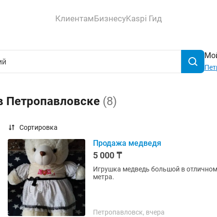
Клиентам
Бизнесу
Kaspi Гид
Мой
Пет
 в Петропавловске
(8)
Сортировка
Продажа медведя
5 000 ₸
Игрушка медведь большой в отличном 
метра.
Петропавловск, вчера