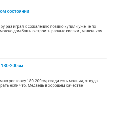
ном состоянии
ру раз играл к сожалению поздно купили уже не по
е можно дом башню строить разные сказки , маленькая
 180-200см
мню ростовку 180-200см, сзади есть молния, откуда
ать если что. Медведь в хорошем качестве