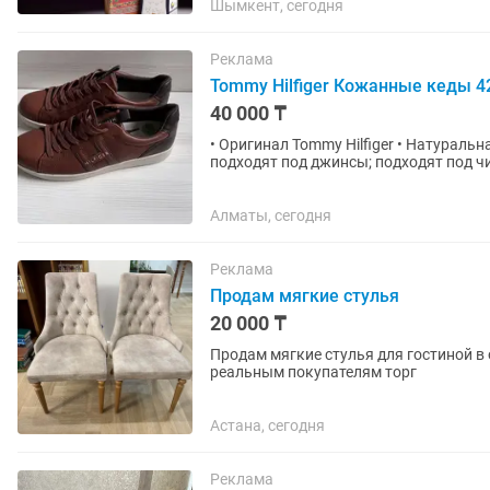
Шымкент, сегодня
Реклама
Tommy Hilfiger Кожанные кеды 4
40 000 ₸
• Оригинал Tommy Hilfiger • Натуральн
подходят под джинсы; подходят под чиносы; подходят под шорты; можно носить весной и
осенью; подходят для...
Алматы, сегодня
Реклама
Продам мягкие стулья
20 000 ₸
Продам мягкие стулья для гостиной в 
реальным покупателям торг
Астана, сегодня
Реклама