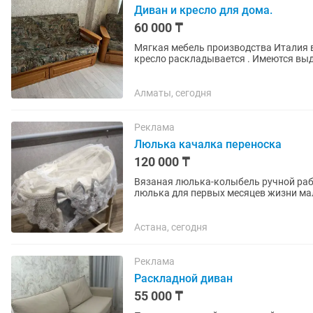
Диван и кресло для дома.
60 000 ₸
Мягкая мебель производства Италия в
кресло раскладывается . Имеются выд
Турксибский район. СРОЧНО
Алматы, сегодня
Реклама
Люлька качалка переноска
120 000 ₸
Вязаная люлька-колыбель ручной раб
люлька для первых месяцев жизни малыша
люлька ручной работы; •...
Астана, сегодня
Реклама
Раскладной диван
55 000 ₸