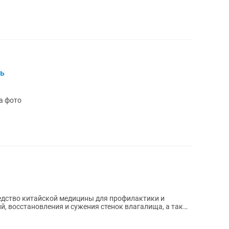
ль
а фото
редство китайской медицины для профилактики и
й, восстановления и сужения стенок влагалища, а также