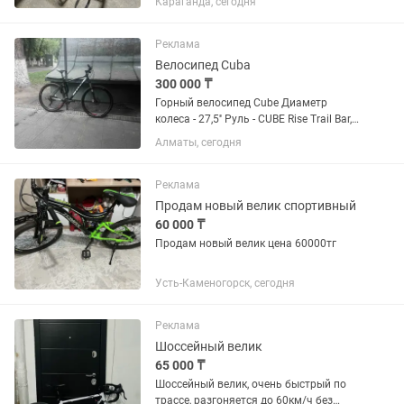
Караганда, сегодня
Реклама
Велосипед Cuba
300 000 ₸
Горный велосипед Cube Диаметр
колеса - 27,5'' Руль - CUBE Rise Trail Bar,
660mm Грипсы - CUBE Performance
Алматы, сегодня
Grips Рама - Aluminium Lite, AMF, Internal
Cable Routing, Easy Mount Kickstand...
Реклама
Продам новый велик спортивный
60 000 ₸
Продам новый велик цена 60000тг
Усть-Каменогорск, сегодня
Реклама
Шоссейный велик
65 000 ₸
Шоссейный велик, очень быстрый по
трассе, разгоняется до 60км/ч без