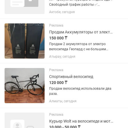
Свободный график работы ✅
Ежедневно и еженедельно выплаты ✅
Актобе, сегодня
Доход зависит от количества доставок
✅ Можно пешком, на велосипеде,
мопеде или автомобиле ✅ Подходит...
Реклама
Продам Аккумуляторы от электро велосипеда Геопард
150 000 ₸
Продам 2 акумулятора от электро
велосипеда Геопард с не большим
пробегом также можно по одному
Атырау, сегодня
стоимость одного 75 тысяч без торгов
два за 150 тысяч 48ват на 32 ампера
также имеется сам велосипед...
Реклама
Спортивный велосипед
120 000 ₸
Продам велосипед использовали два
раза.
Алматы, сегодня
Реклама
Курьер Wolt на велосипеде и мотоцикле ежедневный доход
10 000 - 50 000 ₸