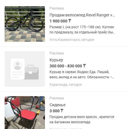
Реклама
Продам велосипед Revel Ranger v2 2025
1 900 000 ₸
Размер L (на рост 175–188 см). Куплен
по предзаказу, за отдельный прайс был
собран и обслужен включая нулевое
Усть-Каменогорск, сегодня
ТО мастерами Worldwide Cyclery и
привезен из США. Вел практически в
идеальном состоянии,...
Реклама
Курьер
300 000 - 830 000 ₸
Курьер в сервис Яндекс Еда. Пеший,
вело, мопед и на авто. Обязанности: •
доставлять еду из кафе и ресторанов
Караганда, сегодня
города • работать по удобному для вас
графику • доставлять еду в термосумке
(выдается...
Реклама
Сиденье
3 000 ₸
Продам детское вело кресло , крепится
на багажник велосипеда