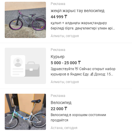
ежемесячный доход 340 000– 610...
Реклама
жеңіл жарыс тау велосипед
44 999 ₸
құлып + алдыңғы жарықтандыру
беріледі бірге. дөңгелектері үлкен әрі
қалың, кезкелген жолдарда жүруге
Алматы, сегодня
болады. 轻量化竞技山地车
Реклама
Курьер
5 000 - 25 000 ₸
Здравствуйте 👋 Сейчас открыт набор
курьеров в Яндекс Еду. 💰 Доход: 15
000–25 000 тг в день 📅 График
Алматы, сегодня
свободный — выбираете сами 🚶🚲🚗
Доставка пешком, на велосипеде или
на авто 📦 Термокороб...
Реклама
Велосипед
22 000 ₸
Велосипед в хорошем состоянии
продаётся
Астана, сегодня