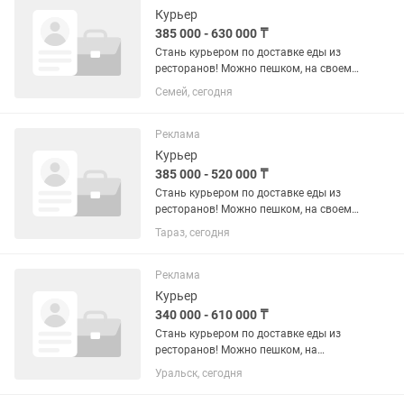
Курьер
385 000 - 630 000 ₸
Стань курьером по доставке еды из
ресторанов! Можно пешком, на своем
велосипеде или на своем авто! - Можно
Семей, сегодня
с просрочками и арестами в банках
работать по ГПХ - Средний
ежемесячный доход 385 000–...
Реклама
Курьер
385 000 - 520 000 ₸
Стань курьером по доставке еды из
ресторанов! Можно пешком, на своем
велосипеде или на своем авто! - Можно
Тараз, сегодня
с просрочками и арестами в банках
работать по ГПХ - Средний
ежемесячный доход 360 000–...
Реклама
Курьер
340 000 - 610 000 ₸
Стань курьером по доставке еды из
ресторанов! Можно пешком, на
велосипеде или на своем авто! - Можно
Уральск, сегодня
с просрочками и арестами в банках
работать по ГПХ - Средний