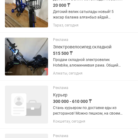
20 000 ₸
Детский велик сатылады новый! 5
жасар балама алғанбыз айдай
алмады. 33 мыңға алғанбыз, 20 мың,
Тараз, сегодня
саудасы бар! 5-6 жасар балаға болады.
Реклама
Электровелосипед складной
515 500 ₸
Продам складной электровелик
Hotebike, алюминиевая рама. Общий
вес вместе с батарейкой 22кг. Мотор
Алматы, сегодня
48v500w. Батарея 13Ah в раме. Вес
райдера до 120кг. Из улучшений:
складные педали металлические,...
Реклама
Курьер
300 000 - 610 000 ₸
Стань курьером по доставке еды из
ресторанов! Можно пешком, на своем
велосипеде или на своем авто! - Можно
Кокшетау, сегодня
с просрочками и арестами в банках
работать по ГПХ - Средний
ежемесячный доход 300...
Реклама