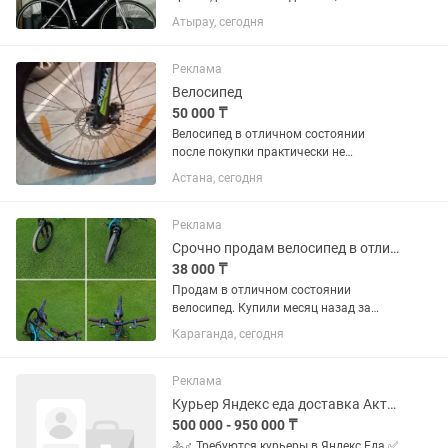
минусов
Атырау, сегодня
Реклама
Велосипед
50 000 ₸
Велосипед в отличном состоянии
после покупки практически не
катались стоял в паркинге
Астана, сегодня
Реклама
Срочно продам велосипед в отличном состоянии
38 000 ₸
Продам в отличном состоянии
велосипед. Купили месяц назад за
48000 тысячи тенге. Продам за 38000
Караганда, сегодня
тг связи с переездом
Реклама
Курьер Яндекс еда доставка Актобе
500 000 - 950 000 ₸
🚴♂️ Требуются курьеры в Яндекс Еда ✅