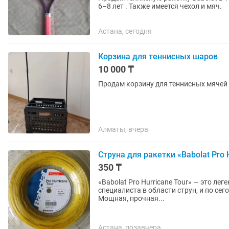
6–8 лет . Также имеется чехол и мяч.
Астана, сегодня
Корзина для теннисных шаров
10 000 ₸
Продам корзину для теннисных мячей
Алматы, вчера
Струна для ракетки «Babolat Pro 
350 ₸
«Babolat Pro Hurricane Tour» — это ле
специалиста в области струн, и по се
Мощная, прочная...
Астана, позавчера