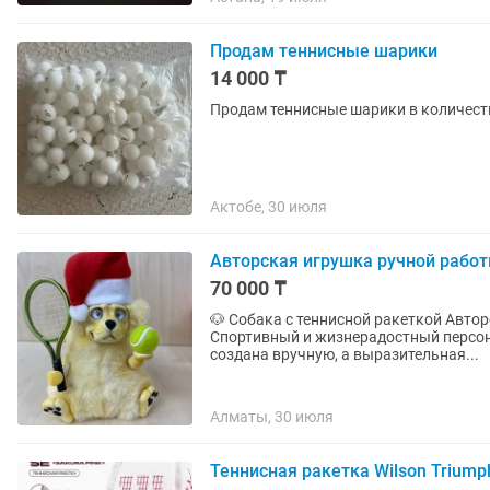
Продам теннисные шарики
14 000 ₸
Продам теннисные шарики в количеств
Актобе, 30 июля
Авторская игрушка ручной рабо
70 000 ₸
🐶 Собака с теннисной ракеткой Авторская коллекционная игрушка ручной работы.
Спортивный и жизнерадостный персон
создана вручную, а выразительная...
Алматы, 30 июля
Теннисная ракетка Wilson Triumph