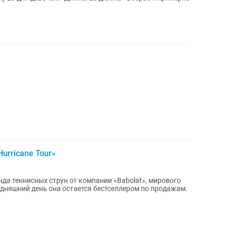
Hurricane Tour»
генда теннисных струн от компании «Babolat», мирового
годняшний день она остается бестселлером по продажам.