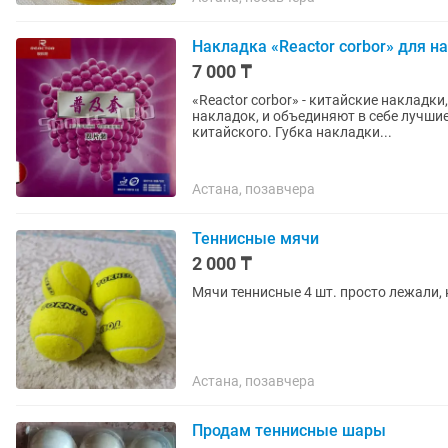
Накладка «Reactor corbor» для н
7 000 ₸
«Reactor corbor» - китайские накладк
накладок, и объединяют в себе лучшие
китайского. Губка накладки...
Астана, позавчера
Теннисные мячи
2 000 ₸
Мячи теннисные 4 шт. просто лежали, 
Астана, позавчера
Продам теннисные шары