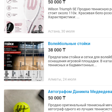
50 000 ₸
Wilson Triumph SE Продаю теннисную ракетку Wilson Triumph SE в отличном состоянии. Новая
стоит около 110к. Красивая бело-розовая расцветка, выглядит очень стильно на карте.
Характеристики: ...
Астана, 30 июля
Волейбольные стойки
38 000 ₸
Предлагаем стойки и сетки для волей
оснащения игровой площадки. В катал
теннисных и бадминтонных...
Алматы, 24 июля
Автографом Даниила Медведев
50 000 ₸
Продаю оригинальный теннисный мяч с авто
автограф одного из лучших теннисист