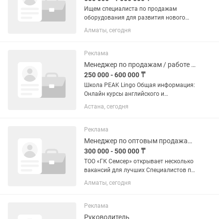
Ищем специалиста по продажам
оборудования для развития нового
направления в Казахстане. Вакансия
Алматы, сегодня
для тех, кто любит активные продажи и
самостоятельный поиск клиентов. Что
предстоит делать: •...
Реклама
Менеджер по продажам / работе с клиентами в языковую школу PEAK Lingo
250 000 - 600 000 ₸
Школа PEAK Lingo Общая информация:
Онлайн курсы английского и
казахского языка с коучинговым
Астана, сегодня
подходом Заявки по Казахстану, от 10
до 30 на 1 мопа в день AmoCRM,
Hollyhop Имеется лицензионная...
Реклама
Менеджер по оптовым продажам металлопроката
300 000 - 500 000 ₸
ТОО «ГК Семсер» открывает несколько
вакансий для лучших Специалистов по
продажам металлопроката. Звесдам
Алматы, сегодня
продаж (при выполнении плана) мы
предлагаем доход, превышающий
средний по рынку, стабильное...
Реклама
Руководитель