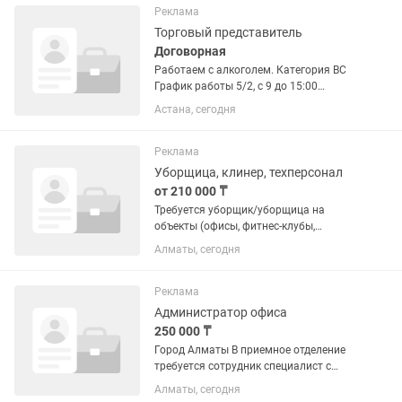
Вторник- Четверг Работа не...
Реклама
Торговый представитель
Договорная
Работаем с алкоголем. Категория ВС
График работы 5/2, с 9 до 15:00
(примерно) В офис приезжать каждый
Астана, сегодня
день не надо, только на собрание 1 раз
в неделю. Трудоустройство
официальное, если у вас счета в...
Реклама
Уборщица, клинер, техперсонал
от 210 000 ₸
Требуется уборщик/уборщица на
объекты (офисы, фитнес-клубы,
торговые помещения). Требования: •
Алматы, сегодня
Ответственность и пунктуальность. •
Аккуратность в работе. • Желание
работать и зарабатывать. • Опыт в...
Реклама
Администратор офиса
250 000 ₸
Город Алматы В приемное отделение
требуется сотрудник специалист с
навыками АДМИНСТРАТОРА,по
Алматы, сегодня
договору График работы: 9:00-18:00