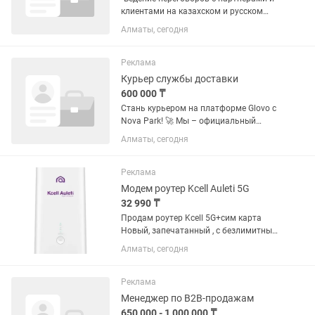
клиентами на казахском и русском
языках •Подготовка отчётов и
Алматы, сегодня
аналитических справок для
руководителя •Ведение и контроль
CRM-системы, актуализация...
Реклама
Курьер службы доставки
600 000 ₸
Стань курьером на платформе Glovo с
Nova Park! 🚀 Мы – официальный
партнер Glovo и предлагаем тебе
Алматы, сегодня
работу, которая сочетает свободу,
удобство и достойный доход! 🛵🍔
Поченьу работать с нами – это...
Реклама
Модем роутер Kcell Auleti 5G
32 990 ₸
Продам роутер Kcell 5G+сим карта
Новый, запечатанный , с безлимитным
интернетом без ограничения скорости,
Алматы, сегодня
тариф полностью безлимитный на
месяц 2995 со скидкой 5G Wi-Fi poytep
Huawei H155 WiFi Kcell...
Реклама
Менеджер по B2B-продажам
650 000 - 1 000 000 ₸