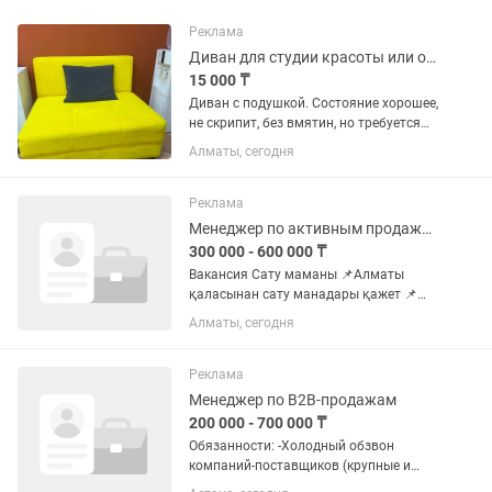
Реклама
Диван для студии красоты или офиса
15 000 ₸
Диван с подушкой. Состояние хорошее,
не скрипит, без вмятин, но требуется
химчистка.
Алматы, сегодня
Реклама
Менеджер по активным продажам
300 000 - 600 000 ₸
Вакансия Сату маманы 📌Алматы
қаласынан сату манадары қажет 📌
Жас аралығы 16-22 жас 📌Тәжірбиесі
Алматы, сегодня
болуы маңызды емес 📌Бізден: 📌
Жайлы офис (жеке орны) 📌0-ден
обучение 📌Зп: оклад+%(300-600)...
Реклама
Менеджер по B2B-продажам
200 000 - 700 000 ₸
Обязанности: -Холодный обзвон
компаний-поставщиков (крупные и
средние компании) -Презентация