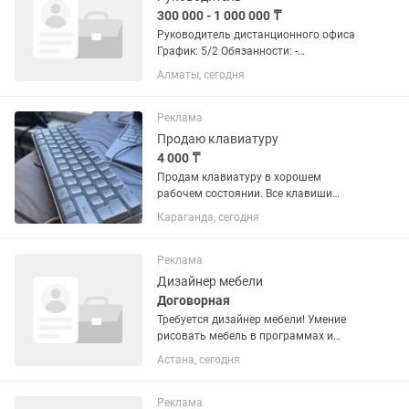
300 000 - 1 000 000 ₸
Руководитель дистанционного офиса
График: 5/2 Обязанности: -
Руководство менеджерами и онлайн-
Алматы, сегодня
рекрутерами; - Контроль выполнения
плана; - Постановка задач и контроль
результатов; - Подсчёт KPI и...
Реклама
Продаю клавиатуру
4 000 ₸
Продам клавиатуру в хорошем
рабочем состоянии. Все клавиши
работают исправно, пользоваться
Караганда, сегодня
удобно. Отлично подойдет для дома,
учебы или офиса. Без серьезных
дефектов, подключается без проблем.
Реклама
💰...
Дизайнер мебели
Договорная
Требуется дизайнер мебели! Умение
рисовать мебель в программах и
продавать! Требование:
Астана, сегодня
профессионализм, знание основ
мебели, уметь продавать и работать в
коллективе! С вас замер, просчет,
Реклама