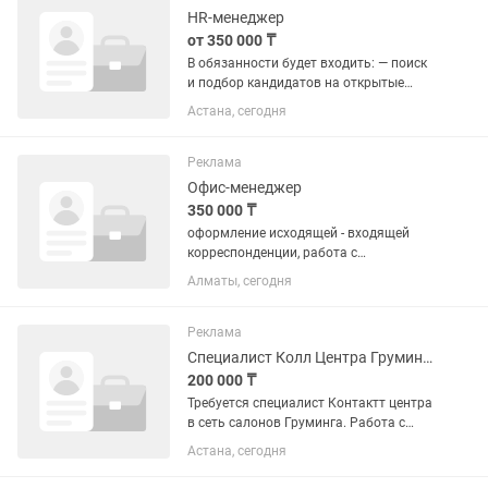
проект и...
HR-менеджер
от 350 000 ₸
В обязанности будет входить: — поиск
и подбор кандидатов на открытые
вакансии; — проведение первичных
Астана, сегодня
собеседований; — общение с
кандидатами; — сопровождение;
кандидатов на этапе отбора; Всему...
Реклама
Офис-менеджер
350 000 ₸
оформление исходящей - входящей
корреспонденции, работа с
телефонными звонками, работа с
Алматы, сегодня
сайтом мороженого, оформление
заявок работа в 1с работать с
Национальном каталогом товаров РК
Реклама
умение работать...
Специалист Колл Центра Груминга
200 000 ₸
Требуется специалист Контактт центра
в сеть салонов Груминга. Работа с
клиентской базой по телефону и
Астана, сегодня
компьютеру. График работы 4/3
(Пятница - понедельник) Выходные дни