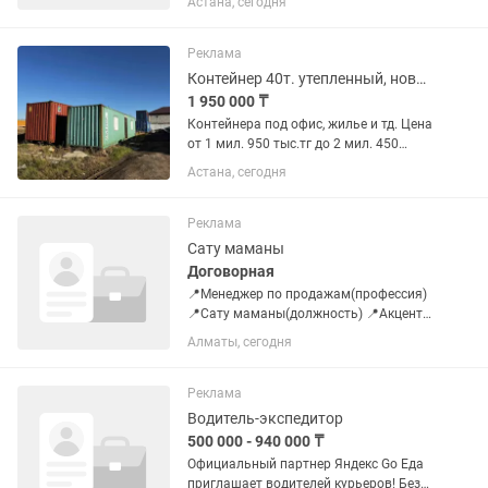
Астана, сегодня
преимуществ нашего маркетплейса по
телефону -Выявление потребностей
поставщиков и работа с...
Реклама
Контейнер 40т. утепленный, новый.
1 950 000 ₸
Контейнера под офис, жилье и тд. Цена
от 1 мил. 950 тыс.тг до 2 мил. 450
тыс.тг.
Астана, сегодня
Реклама
Сату маманы
Договорная
📍Менеджер по продажам(профессия)
📍Сату маманы(должность) 📍Акцент
Академия компаниясына сату
Алматы, сегодня
мамандары қажет Талаптар: - Қазақ
тілінен еркін сөйлеу - 16-23 жас
аралығындағы - Алматы қаласы
Реклама
бойынша -...
Водитель-экспедитор
500 000 - 940 000 ₸
Официальный партнер Яндекс Go Еда
приглашает водителей курьеров! Без