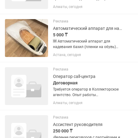
комиссий за заказы! Бонусы! Сезонные
Алматы, сегодня
бонусы! Условия уточняйте в чате Что
вы получите: Высокий доход –
зарабатывайте...
Реклама
Автоматический аппарат для надевания бахил
5 000 ₸
🆕 Автоматический аппарат для
надевания бахил (пленки на обувь)
Продается новый автоматический
Астана, сегодня
аппарат для надевания защитной
пленки на обувь. ✔ Не требует
подключения к электричеству. ✔ Прост
Реклама
в...
Оператор call-центра
Договорная
Требуется оператор в Коллекторское
агентство. Опыт работы
приветствуется, но можно и без опыта.
Алматы, сегодня
ЗП устанавливается индивидуально в
зависимости от опыта. Хорошие
бонусы от выполнения планов....
Реклама
Ассистент руководителя
250 000 ₸
•Ведение переговоров с партнёрами и