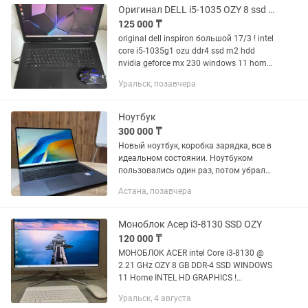
для...
Оригинал DELL i5-1035 OZY 8 ssd m2 256
125 000 ₸
original dell inspiron большой 17/3 ! intel
core i5-1035g1 ozu ddr4 ssd m2 hdd
nvidia geforce mx 230 windows 11 home !
батарея держит отлично ! полностью
Уральск, позавчера
обслужен настроен и готов уральск
аксай...
Ноутбук
300 000 ₸
Новый ноутбук, коробка зарядка, все в
идеальном состоянии. Ноутбуком
пользовались один раз, потом убрали
в долгий ящик, в силу того, что
Астана, позавчера
подарили второй. Нет ни царапин,
состояние 10/10 💻 Ноутбук...
Моноблок Асер i3-8130 SSD OZY
120 000 ₸
МОНОБЛОК ACER intel Core i3-8130 @
2.21 GHz OZY 8 GB DDR-4 SSD WINDOWS
11 Home INTEL HD GRAPHICS !
ПОЛНОСТЬЮ ОБСЛУЖЕН НАСТРОЕН И
Уральск, 4 августа
ГОТОВ ! ЦЕНА ЗА НАЛ ! ЕСТЬ КАСПИЙ