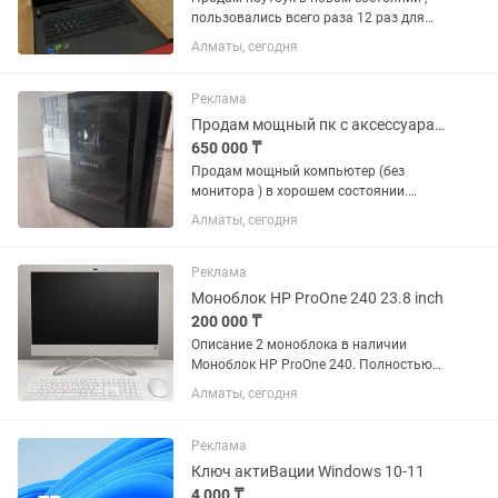
пользовались всего раза 12 раз для
просмотра фильма и матчей ( есть
Алматы, сегодня
скрины с battery ) . Так же в ноутбуке
установлена винда + оптимизация для
игр . Но игры так и...
Реклама
Продам мощный пк с аксессуарами
650 000 ₸
Продам мощный компьютер (без
монитора ) в хорошем состоянии.
Подойдет для современных игр,
Алматы, сегодня
работы, программирования, монтажа
видео и других ресурсоемких задач.
Характеристики: Процессор: Intel...
Реклама
Моноблок HP ProOne 240 23.8 inch
200 000 ₸
Описание 2 моноблока в наличии
Моноблок HP ProOne 240. Полностью
интегрированные и
Алматы, сегодня
автоматизированные функции
микропрограммной экосистемы HP
BIOSphere 6-го поколения позволяют
Реклама
повысить...
Ключ актиВации Windows 10-11
4 000 ₸