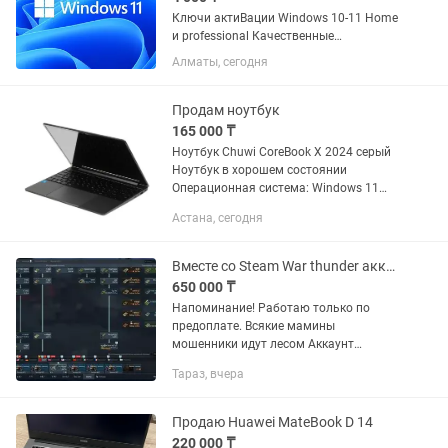
Ключи актиВации Windows 10-11 Home
и professional Качественные
лицензионные ключи. Бессрочная
Алматы, сегодня
лицензия!!! Гарантия на все ключи
Windows и Office. Город, регион и.т.д не
имеет значения, ключ...
Продам ноутбук
165 000 ₸
Ноутбук Chuwi CoreBook X 2024 серый
Ноутбук в хорошем состоянии
Операционная система: Windows 11
Home Тип экрана IPS Диагональ
Астана, сегодня
экрана (дюйм)14" Разрешение
экрана2160x1440 Покрытие экрана:...
Вместе со Steam War thunder аккаунт (Основа)
650 000 ₸
Напоминание! Работаю только по
предоплате. Всякие мамины
мошенники идут лесом Аккаунт
100лвл, хорошие статы. Выкачены в
Тараз, вчера
фулл летка и танки: СССР / Немцы /
USA До средних рангов: бриты и...
Продаю Huawei MateBook D 14
220 000 ₸