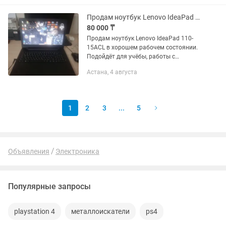
РАССРОЧКА 00/12 00/24 - RED
УРАЛЬСК...
Продам ноутбук Lenovo IdeaPad 110-15ACL (15,6)
80 000 ₸
Продам ноутбук Lenovo IdeaPad 110-
15ACL в хорошем рабочем состоянии.
Подойдёт для учёбы, работы с
документами, Zoom, просмотра
Астана, 4 августа
фильмов и интернета. Характеристики:
Процессор: AMD A6-7310 (2.0...
1
2
3
...
5
Объявления
Электроника
Популярные запросы
playstation 4
металлоискатели
ps4