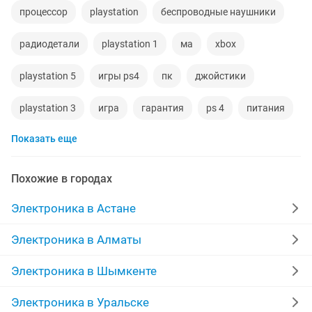
процессор
playstation
беспроводные наушники
радиодетали
playstation 1
ма
xbox
playstation 5
игры ps4
пк
джойстики
playstation 3
игра
гарантия
ps 4
питания
Показать еще
новые телевизоры
sony playstation
ноутбук hp
проектор
новые аккумулятор
Похожие в городах
фотоаппараты canon
термометр
Электроника в Астане
зарядное устройство
консоль
монитор 19
Электроника в Алматы
Электроника в Шымкенте
Электроника в Уральске