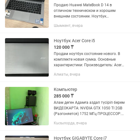
Продаю Huawei MateBook D 14 в
отличном техническом и хорошем
внешнем состоянии. Ноутбук
полностью исправен, работает быстро,
Шымкент, вчера
не зависает и не требует никаких
вложений. Модель: Huawei MateBook
D...
Ноутбук Acer Core i5
120 000 ₸
Продам ноутбук состояние нового. В
комплекте новая сумка. Основные
характеристики: Производитель: Acer
Модель: Aspire F5-573-55LV Процессор:
Алматы, вчера
intel Core i5-7200U Количество ядер
потоков: 2/4 Частота...
Компьютер
285 000 ₸
Алам деген Адамға аздап түсіріп берем
ВИДЕОКАРТА: NVIDIA GTX 1050 TI 2GB
(Разгоняется) 1752 МГц ПРОЦЕССОР:
INTEL CORE I5-3550F (4 ЯДРА) ПАМЯТЬ:
Кызылорда, вчера
128Гб (SSD - старт запуска 15 Секунд )
458 ГБ ( HDD -...
Ноутбук GIGABYTE Core i7