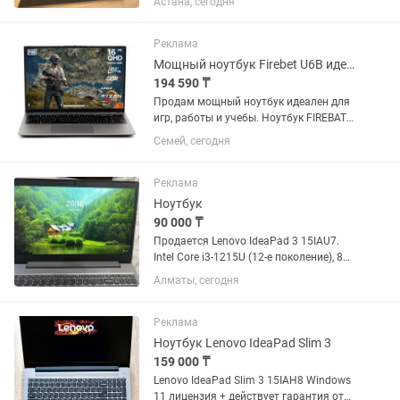
Астана, сегодня
играми, монтажом видео,
программированием и инженерными
программами. Полностью обслужен и
Реклама
готов...
Мощный ноутбук Firebet U6B идеален для игр, работы и учебы.
194 590 ₸
Продам мощный ноутбук идеален для
игр, работы и учебы. Ноутбук FIREBAT
U6B. -Есть гарантия. -Состояние почти
Семей, сегодня
новый. Продаю современный ноутбук
новый. Подойдет как для игр, так и для
повседневных...
Реклама
Ноутбук
90 000 ₸
Продается Lenovo IdeaPad 3 15IAU7.
Intel Core i3-1215U (12-е поколение), 8
ГБ RAM, SSD 256 ГБ, экран 15.6",
Алматы, сегодня
Windows 11 Home. Ноутбук в отличном
состоянии, всё работает исправно.
Подходит для учебы,...
Реклама
Ноутбук Lenovo IdeaPad Slim 3
159 000 ₸
Lenovo IdeaPad Slim 3 15IAH8 Windows
11 лицензия + действует гарантия от