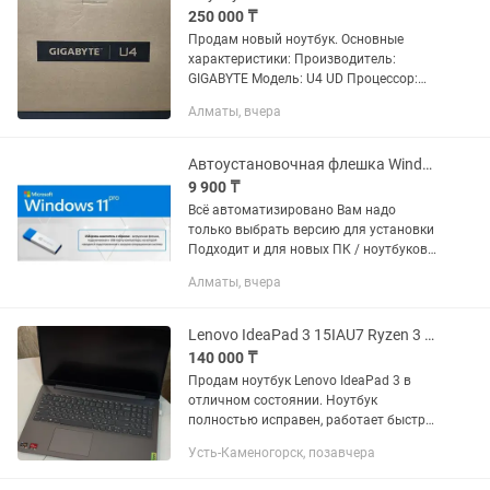
250 000 ₸
Продам новый ноутбук. Основные
характеристики: Производитель:
GIGABYTE Модель: U4 UD Процессор:
intel Core i7-1195G7 Количество ядер
Алматы, вчера
потоков: 4/8 Частота процессора:
2900MHz Объем твердотельного...
Автоустановочная флешка Windows 11 Office 2024 антивирус драйвера
9 900 ₸
Всё автоматизировано Вам надо
только выбрать версию для установки
Подходит и для новых ПК / ноутбуков
без системы что входит: Windows 11
Алматы, вчера
x64 (Home, Pro) полные версии c
лицензией + Microsoft Office...
Lenovo IdeaPad 3 15IAU7 Ryzen 3 5300U 8 ГБ SSD 512 ГБ Windows 11
140 000 ₸
Продам ноутбук Lenovo IdeaPad 3 в
отличном состоянии. Ноутбук
полностью исправен, работает быстро
и стабильно, без зависаний и
Усть-Каменогорск, позавчера
технических неисправностей.
Использовался аккуратно, подойдет