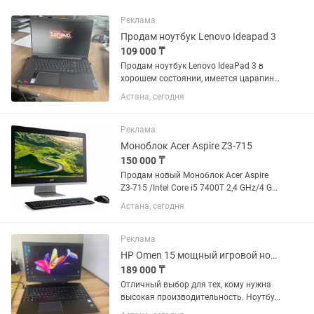
Реклама
Продам ноутбук Lenovo Ideapad 3
109 000 ₸
Продам ноутбук Lenovo IdeaPad 3 в
хорошем состоянии, имеется царапина
на внешнем корпусе (последнее фото),
Астана, сегодня
состояние батареи хорошее (заряд
держит), со следующей конфигурацией:
AMD Ryzen 3 5300U...
Реклама
Моноблок Acer Aspire Z3-715
150 000 ₸
Продам новый Моноблок Acer Aspire
Z3-715 /Intel Core i5 7400T 2,4 GHz/4 Gb
/1 TB Hard Drive/DVD+/-RW /GeForce
Астана, сегодня
940m/ATX 135W /Windows 10 Home 64
Русская /HDMI in/HDMI out/3
USB3.0/2USB2.0/RJ-45/SD...
Реклама
HP Omen 15 мощный игровой ноутбук для игр, работы и профессиональных
189 000 ₸
Отличный выбор для тех, кому нужна
высокая производительность. Ноутбук
легко справляется с современными