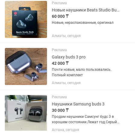
Реклама
Новые наушники Beats Studio Buds
60 000 ₸
Новые, нераспакованные, оригинал
Алматы, сегодня
Реклама
Galaxy buds 3 pro
42 000 ₸
Почти новые, мало пользовались.
Полный комплект
Алматы, сегодня
Реклама
Наушники Samsung buds 3
30 000 ₸
Продам наушники Самсунг будс 3 в
хорошем состоянии.Лежат год.Серый
цвет.Самсунг будс 3
Астана, сегодня
.Оригинал.Куплены намного