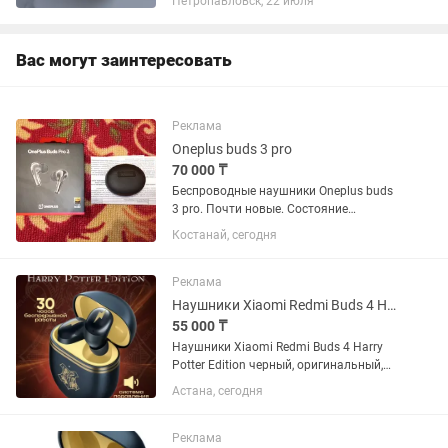
Петропавловск, 22 июля
полностью исправны, без дефектов.
Отличное качество звука, долго...
Вас могут заинтересовать
Реклама
Oneplus buds 3 pro
70 000 ₸
Беспроводные наушники Oneplus buds
3 pro. Почти новые. Состояние
отличное. Без царапин и сколов.
Костанай, сегодня
Комплект полный. На гарантии. Торг
есть. Предлагайте свою цену.
Реальному покупателю хорошо скину.
Реклама
Наушники Xiaomi Redmi Buds 4 Harry Potter Edition
55 000 ₸
Наушники Xiaomi Redmi Buds 4 Harry
Potter Edition черный, оригинальный,
новый, запечатанный, гарантия
Астана, сегодня
Реклама