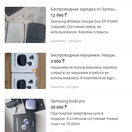
дороже.Пользовались мало.Есть
легкие потертости на корпусе.Не
Беспроводная зарядка от Samsung Charger Duo
роняли,не мочили.Звук...
12 990 ₸
Samsung Wireless Charger Duo EP-P5400
(черный) Состояние новое, не
использовался. Коробка открыта
только для проверки. Полный
Шымкент, сегодня
комплект, есть чек. Заряжает 2
устройства одновременно.
Поддерживает...
Беспроводные наушники. Наушники Redmo Buds 6 Play
3 000 ₸
Наушники не использовались, коробка
открыта, но наушники в работе не
использовались. В комплекте не идут
адаптер и шнур питания!!! Основные
Алматы, сегодня
характеристики Драйвер: 10 мм
динамический излучатель для...
Samsung buds pro
20 000 ₸
При покупки Смартфона шли в
подарок. В отличном состоянии! Новые
стоят по 70 000тг