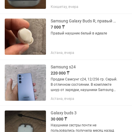
причине ненужности. Можем
Кокшетау, вчера
встретиться в городе. С силиконовым
чехлом в подарок. В комплекте также
идёт...
Samsung Galaxy Buds R, правый наушник
7 000 ₸
Правый наушник белый в идеале
Астана, вчера
Samsung s24
220 000 ₸
Продам Самсунг с24, 12/256 гр. Серый.
В отличном состоянии. В комплекте
шнур от зарядки, наушники Samsung
buds live, документ о юридической
Астана, вчера
чистоте. Торг.
Galaxy buds 3
30 000 ₸
Наушники сестры почти не
пользовались получила месяц назад