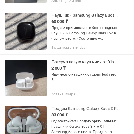
Алматы, 12 июля
Наушники Samsung Galaxy Buds Live, Black
60 000 ₸
Продам оригинальные беспроводные
наушники Samsung Galaxy Buds Live в
черном цвете. • Состояние —
идеальное, без сколов и трещин. •
Талдыкорган, вчера
Полностью исправны, работают оба
наушника. • Отличное качество...
Потерял левую наушники от Xiomi Buds pro 5 белого цвета. Ищу левую.
2 000 ₸
Ищу левую наушник от xiomi buds pro
5.
Астана, вчера
Продам Samsung Galaxy Buds 3 Pro
83 000 ₸
Здравствуйте! Продаю оригинальные
наушники Galaxy Buds 3 Pro OT
Samsung, белого цвета. Продаю по