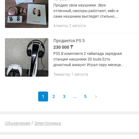
Продаю свои наушники. Звук
отличный, сенсоры работают, кейс и
сами наушники выглядят стильно.
Полный комплект с коробкой и
Алматы, 2 августа
сменными амбушюрами. — Состояние:
Технически рабочие, звук и микрофон
в...
Продается PS 5
230 000 ₸
PS5 В комплекте 2 геймпада зарядная
станция наушники 3D buds Есть
донатный аккаунт Играл пару месяцев
Дисковод не работает
Темиртау, 1 августа
1
2
3
...
5
Объявления
Электроника