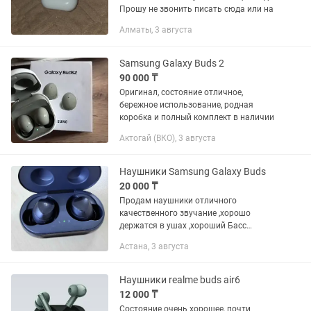
Прошу не звонить писать сюда или на
Алматы, 3 августа
Samsung Galaxy Buds 2
90 000 ₸
Оригинал, состояние отличное,
бережное использование, родная
коробка и полный комплект в наличии
Актогай (ВКО), 3 августа
Наушники Samsung Galaxy Buds
20 000 ₸
Продам наушники отличного
качественного звучание ,хорошо
держатся в ушах ,хороший Басс
,чистый звук
Астана, 3 августа
Наушники realme buds air6
12 000 ₸
Состояние очень хорошее, почти