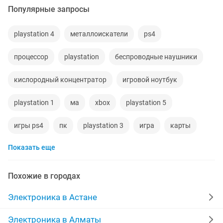
Популярные запросы
playstation 4
металлоискатели
ps4
процессор
playstation
беспроводные наушники
кислородный концентратор
игровой ноутбук
playstation 1
ма
xbox
playstation 5
игры ps4
пк
playstation 3
игра
карты
Показать еще
ps 4
питания
новые телевизоры
sony playstation
ноутбук hp
проектор
Похожие в городах
новые аккумулятор
фотоаппараты canon
Электроника в Астане
термометр
зарядное устройство
консоль
Электроника в Алматы