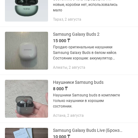
новые, коробки нет, использовались
мало
Тараз, 2 августа
Samsung Galaxy Buds 2
15 000 ₸
Продаю оригинальные наушники
Samsung Galaxy Buds в белом кейсе.
Состояние хорошее: аккумулятор
держит, подключение стабильное, звук
Алматы, 2 августа
чистый. Использовались аккуратно,
без серьезных царапин. ✔️...
Наушники Samsung buds
8 000 ₸
Наушники Samsung buds в комплекте
только наушники в хорошем
состоянии.
Астана, 2 августа
Samsung Galaxy Buds Live (Бронза)
10 000 ₸