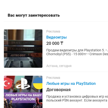
Вас могут заинтересовать
Реклама
Видеоигры
20 000 ₸
Продам видеоигры для Playstation 5. • As
Chornobyl (PS5) - 15 000тг • Crimson Des
Астана, сегодня
Реклама
Любые игры на PlayStation
Договорная
Продажа и установка цифровых игр на
польский PSN аккаунт. Если аккаунта нет – помогу открыть. Любые игры и подписки по
запросу. Работают на PS4 и...