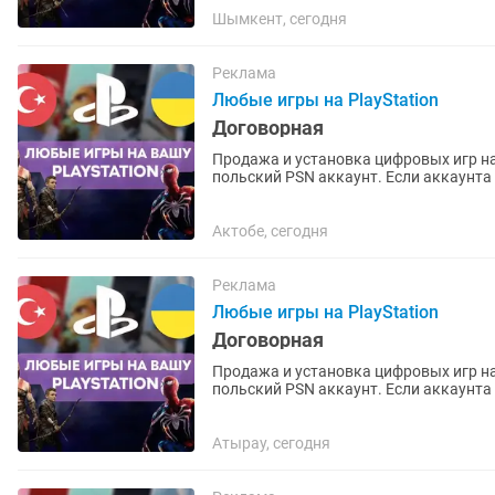
Шымкент, сегодня
Реклама
Любые игры на PlayStation
Договорная
Продажа и установка цифровых игр на
польский PSN аккаунт. Если аккаунта нет – помогу открыть. Любые игры и подписки по
запросу. Работают на PS4 и...
Актобе, сегодня
Реклама
Любые игры на PlayStation
Договорная
Продажа и установка цифровых игр на
польский PSN аккаунт. Если аккаунта нет – помогу открыть. Любые игры и подписки по
запросу. Работают на PS4 и...
Атырау, сегодня