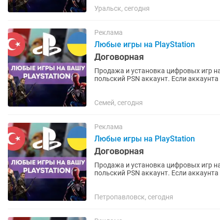
Уральск, сегодня
Реклама
Любые игры на PlayStation
Договорная
Продажа и установка цифровых игр на
польский PSN аккаунт. Если аккаунта нет – помогу открыть. Любые игры и подписки по
запросу. Работают на PS4 и...
Семей, сегодня
Реклама
Любые игры на PlayStation
Договорная
Продажа и установка цифровых игр на
польский PSN аккаунт. Если аккаунта нет – помогу открыть. Любые игры и подписки по
запросу. Работают на PS4 и...
Петропавловск, сегодня