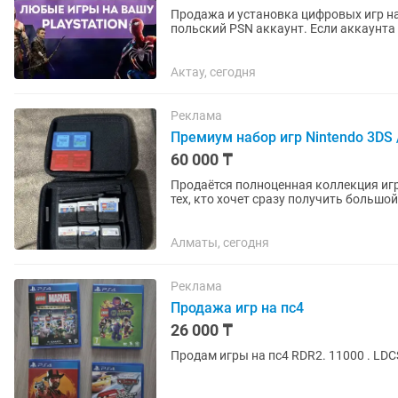
Продажа и установка цифровых игр на
польский PSN аккаунт. Если аккаунта нет – помогу открыть. Любые игры и подписки по
запросу. Работают на PS4 и...
Актау, сегодня
Реклама
Премиум набор игр Nintendo 3DS
60 000 ₸
Продаётся полноценная коллекция игр 
тех, кто хочет сразу получить большой набор без лишн
3DS + Nintendo...
Алматы, сегодня
Реклама
Продажа игр на пс4
26 000 ₸
Продам игры на пс4 RDR2. 11000 . LDC