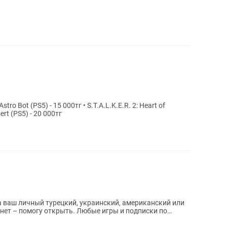
tro Bot (PS5) - 15 000тг • S.T.A.L.K.E.R. 2: Heart of
ert (PS5) - 20 000тг
 ваш личный турецкий, украинский, американский или